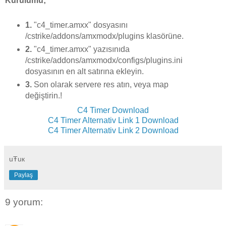
Kurulumu;
1.
"c4_timer.amxx" dosyasını
/cstrike/addons/amxmodx/plugins klasörüne.
2.
"c4_timer.amxx" yazısınıda
/cstrike/addons/amxmodx/configs/plugins.ini
dosyasının en alt satırına ekleyin.
3.
Son olarak servere res atın, veya map
değiştirin.!
C4 Timer Download
C4 Timer Alternativ Link 1 Download
C4 Timer Alternativ Link 2 Download
uŦuк
Paylaş
9 yorum: