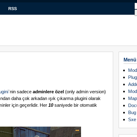
RSS
Menü
Mod
Plug
Add
Mod
ugini
`nin sadece
adminlere özel
(only admin version)
ından daha çok arkadan ışık çıkarma plugini olarak
Map
nler için geçerlidir. Her
10
saniyede bir otomatik
Doc
Bug 
Sxe