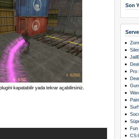
Son Y
Server
Zomb
Sile
Jail
Deat
Pro 
Deat
Gun
ugini kapatabilir yada tekrar açabilirsiniz.
Warc
Pain
Surf
Soc
Süpe
Fun 
CS: