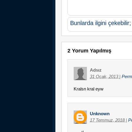
Bunlarda ilgini çekebilir;
2 Yorum Yapılmış
Adsız
31 Ocak, 2013
|
Perm
Kralsn kral eyw
Unknown
17 Temmuz, 2018
|
P