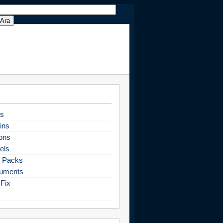
s
ins
ons
els
 Packs
uments
Fix