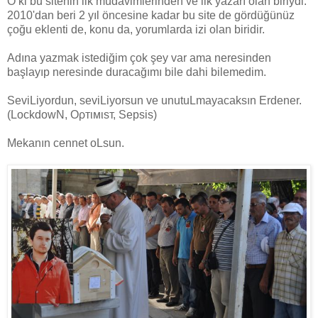
O ki bu sitenin ilk müdavimlerinden ve ilk yazarı olan biriydi.
2010'dan beri 2 yıl öncesine kadar bu site de gördüğünüz
çoğu eklenti de, konu da, yorumlarda izi olan biridir.
Adına yazmak istediğim çok şey var ama neresinden
başlayıp neresinde duracağımı bile dahi bilemedim.
SeviLiyordun, seviLiyorsun ve unutuLmayacaksın Erdener.
(LockdowN, Oρтιмιsт, Sepsis)
Mekanın cennet oLsun.