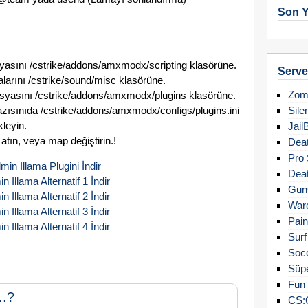
Son Y
sını /cstrike/addons/amxmodx/scripting klasörüne.
Server
larını /cstrike/sound/misc klasörüne.
Zomb
asını /cstrike/addons/amxmodx/plugins klasörüne.
ısınıda /cstrike/addons/amxmodx/configs/plugins.ini
Sile
kleyin.
Jail
tın, veya map değiştirin.!
Deat
Pro 
min Illama Plugini İndir
Deat
n Illama Alternatif 1 İndir
Gun
n Illama Alternatif 2 İndir
Warc
n Illama Alternatif 3 İndir
Pain
n Illama Alternatif 4 İndir
Surf
Soc
Süpe
Fun 
..?
CS: