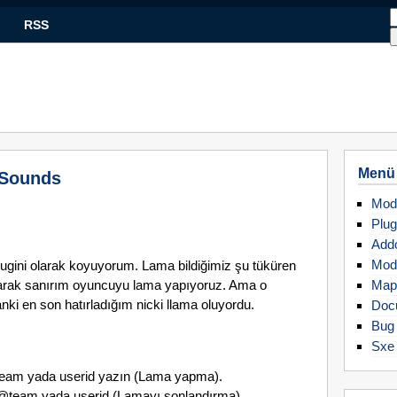
RSS
Menü
 Sounds
Mod
Plug
Add
Mod
lugini olarak koyuyorum. Lama bildiğimiz şu tüküren
olarak sanırım oyuncuyu lama yapıyoruz. Ama o
Map
nki en son hatırladığım nicki llama oluyordu.
Doc
Bug 
Sxe
team yada userid yazın (Lama yapma).
 @team yada userid (Lamayı sonlandırma)