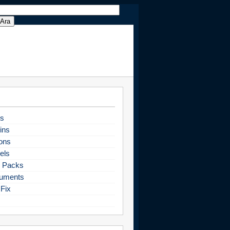
s
ins
ons
els
 Packs
uments
Fix