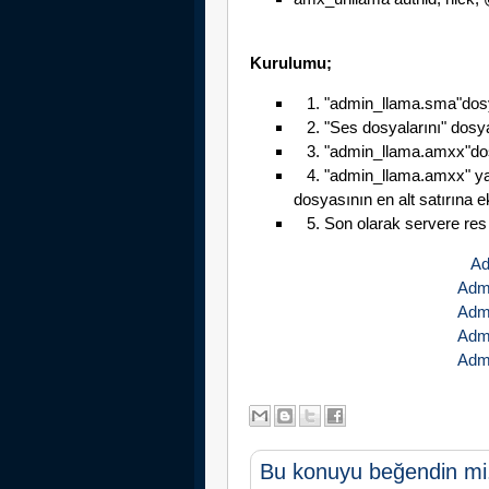
Kurulumu;
1. "admin_llama.sma"dosya
2. "Ses dosyalarını" dosya
3. "admin_llama.amxx"dosy
4. "admin_llama.amxx" yaz
dosyasının en alt satırına e
5. Son olarak servere res a
Ad
Admi
Admi
Admi
Admi
Bu konuyu beğendin mi