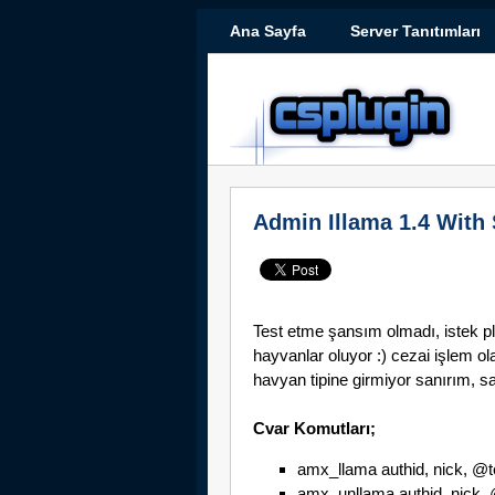
Ana Sayfa
Server Tanıtımları
Admin Illama 1.4 With
Test etme şansım olmadı, istek p
hayvanlar oluyor :) cezai işlem 
havyan tipine girmiyor sanırım, sa
Cvar Komutları;
amx_llama authid, nick, @
amx_unllama authid, nick,