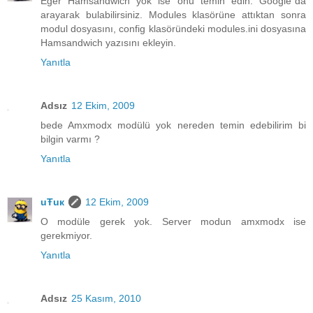
Eğer Hamsandwich yok ise onu temin edin. Google`da
arayarak bulabilirsiniz. Modules klasörüne attıktan sonra
modul dosyasını, config klasöründeki modules.ini dosyasına
Hamsandwich yazısını ekleyin.
Yanıtla
Adsız
12 Ekim, 2009
bede Amxmodx modülü yok nereden temin edebilirim bi
bilgin varmı ?
Yanıtla
uŦuк
12 Ekim, 2009
O modüle gerek yok. Server modun amxmodx ise
gerekmiyor.
Yanıtla
Adsız
25 Kasım, 2010