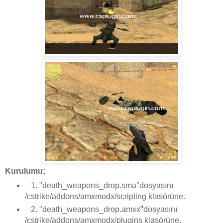
Kurulumu;
1. "death_weapons_drop.sma"dosyasını
/cstrike/addons/amxmodx/scripting klasörüne.
2. "death_weapons_drop.amxx
"
dosyasını
/cstrike/addons/amxmodx/plugins klasörüne.