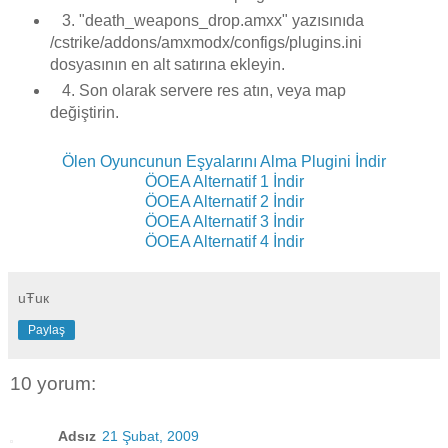
3. "death_weapons_drop.amxx" yazısınıda
/cstrike/addons/amxmodx/configs/plugins.ini
dosyasının en alt satırına ekleyin.
4. Son olarak servere res atın, veya map
değiştirin.
Ölen Oyuncunun Eşyalarını Alma Plugini İndir
ÖOEA Alternatif 1 İndir
ÖOEA Alternatif 2 İndir
ÖOEA Alternatif 3 İndir
ÖOEA Alternatif 4 İndir
uŦuк
Paylaş
10 yorum:
Adsız
21 Şubat, 2009