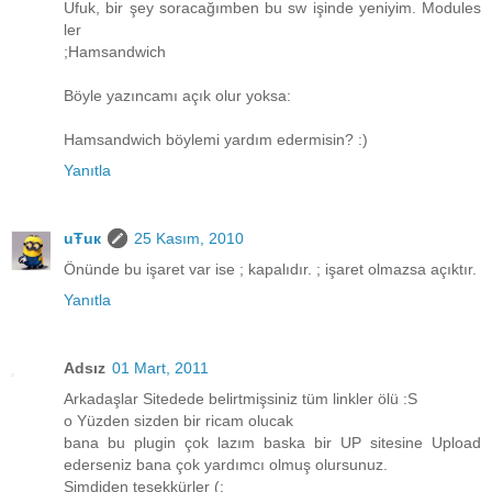
Ufuk, bir şey soracağımben bu sw işinde yeniyim. Modules
ler
;Hamsandwich
Böyle yazıncamı açık olur yoksa:
Hamsandwich böylemi yardım edermisin? :)
Yanıtla
uŦuк
25 Kasım, 2010
Önünde bu işaret var ise ; kapalıdır. ; işaret olmazsa açıktır.
Yanıtla
Adsız
01 Mart, 2011
Arkadaşlar Sitedede belirtmişsiniz tüm linkler ölü :S
o Yüzden sizden bir ricam olucak
bana bu plugin çok lazım baska bir UP sitesine Upload
ederseniz bana çok yardımcı olmuş olursunuz.
Şimdiden teşekkürler (: