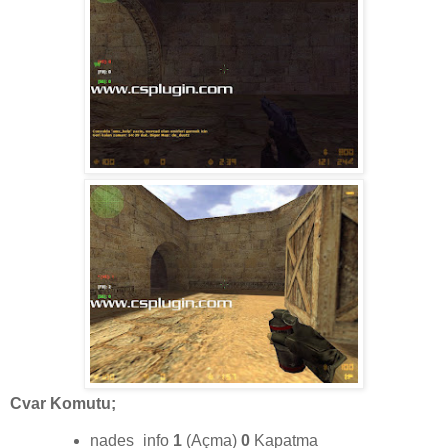
Cvar Komutu;
nades_info
1
(Açma)
0
Kapatma