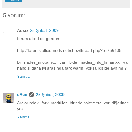
5 yorum:
Adsız
25 Şubat, 2009
forum.allied de gordum:
http://forums.alliedmods.net/showthread.php?p=766435
Bi nades_info.amxx var bide nades_info_fm.amxx var
hangisi daha iyi arasında fark warmı yoksa ikiside aynımı ?
Yanıtla
uŦuк
25 Şubat, 2009
Aralarındaki fark modüller, birinde fakemeta var diğerinde
yok.
Yanıtla