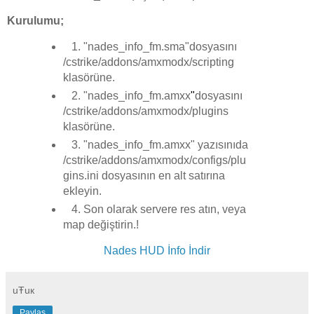
Kurulumu;
1. "nades_info_fm.sma"dosyasını
/cstrike/addons/amxmodx/scripting
klasörüne.
2. "nades_info_fm.amxx
"
dosyasını
/cstrike/addons/amxmodx/plugins
klasörüne.
3. "nades_info_fm.amxx" yazısınıda
/cstrike/addons/amxmodx/configs/plu
gins.ini dosyasının en alt satırına
ekleyin.
4. Son olarak servere res atın, veya
map değiştirin.!
Nades HUD İnfo İndir
uŦuк
Paylaş