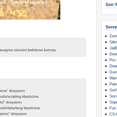
Son Y
Server
Zomb
Sile
Jail
avaşma süresini belirleme komutu
Deat
Pro 
Deat
Gun
Warc
Pain
Surf
sma" dosyasını
Soc
dx/scripting klasörüne.
Süpe
xt" dosyasını
odx/data/lang klasörüne.
Fun 
amxx" dosyasını
CS: