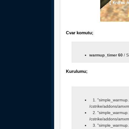
Cvar komutu;
warmup_timer 60
/ S
Kurulumu;
1. "simple_warmup.
/cstrike/addons/amxmo
2. "simple_warmup.t
/cstrike/addons/amxm
3. "simple_warmup.