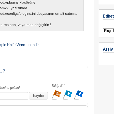
odx/plugins klasörüne.
mxx" yazısınıda
dx/configs/plugins.ini dosyasının en alt satırına
Etiket
 res atın, veya map değiştirin.!
ple Knife Warmup İndir
Arşiv
..?
Takip Et!
resine gelsin!