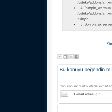
/cstrike/addons/amxm
4. "simple_warmup.a
/cstrike/addons/amxmo
ekleyin.
5. Son olarak servere
Sim
Bu konuyu beğendin mi
Yeni konular günlük olarak e-mail ad