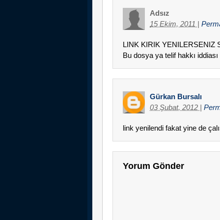
Adsız
15 Ekim, 2011
|
Perm
LINK KIRIK YENILERSENIZ S
Bu dosya ya telif hakkı iddiası
Gürkan Bursalı
03 Şubat, 2012
|
Perm
link yenilendi fakat yine de ç
Yorum Gönder