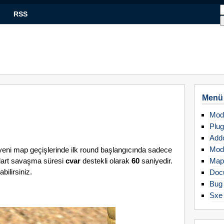
RSS
Menü
Mod
Plug
Add
Mod
yeni map geçişlerinde ilk round başlangıcında sadece
ndart savaşma süresi
cvar
destekli olarak
60
saniyedir.
Map
bilirsiniz.
Doc
Bug 
Sxe