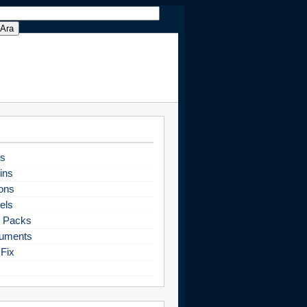
s
ins
ons
els
 Packs
uments
Fix