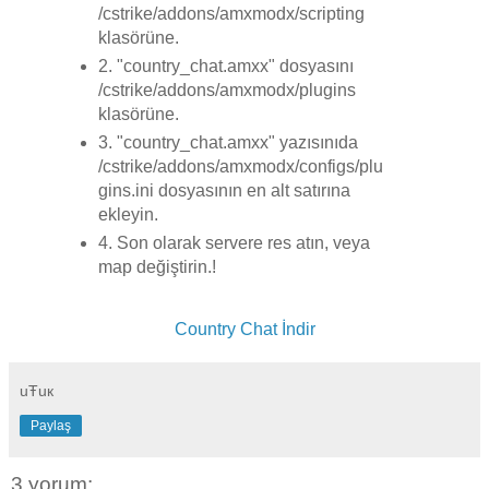
/cstrike/addons/amxmodx/scripting
klasörüne.
2. "country_chat.amxx" dosyasını
/cstrike/addons/amxmodx/plugins
klasörüne.
3. "country_chat.amxx" yazısınıda
/cstrike/addons/amxmodx/configs/plu
gins.ini dosyasının en alt satırına
ekleyin.
4. Son olarak servere res atın, veya
map değiştirin.!
Country Chat İndir
uŦuк
Paylaş
3 yorum: