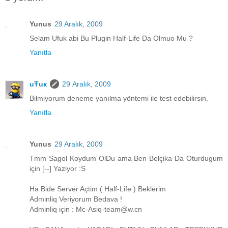
Yunus
29 Aralık, 2009
Selam Ufuk abi Bu Plugin Half-Life Da Olmuo Mu ?
Yanıtla
uŦuк
29 Aralık, 2009
Bilmiyorum deneme yanılma yöntemi ile test edebilirsin.
Yanıtla
Yunus
29 Aralık, 2009
Tmm Sagol Koydum OlDu ama Ben Belçika Da Oturdugum
için [--] Yaziyor :S
Ha Bide Server Açtim ( Half-Life ) Beklerim
Adminliq Veriyorum Bedava !
Adminliq için : Mc-Asiq-team@w.cn