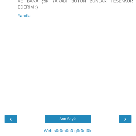
VE BANA çok YARADI BUTUN BUNLAR TESEKKUR
EDERIM :)
Yanıtla
‹
›
Ana Sayfa
Web sürümünü görüntüle