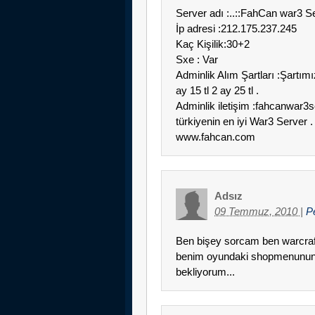
Server adı :..::FahCan war3 Se
İp adresi :212.175.237.245
Kaç Kişilik:30+2
Sxe : Var
Adminlik Alım Şartları :Şartımı
ay 15 tl 2 ay 25 tl .
Adminlik iletişim :fahcanwar
türkiyenin en iyi War3 Server . 
www.fahcan.com
Adsız
09 Temmuz, 2010
|
P
Ben bişey sorcam ben warcraf
benim oyundaki shopmenunun dil
bekliyorum...