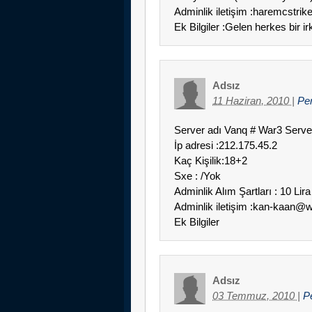
Adminlik iletişim :haremcstr
Ek Bilgiler :Gelen herkes bir irk
Adsız
11 Haziran, 2010
|
Pe
Server adı Vanq # War3 Serve
İp adresi :212.175.45.2
Kaç Kişilik:18+2
Sxe : /Yok
Adminlik Alım Şartları : 10 Lir
Adminlik iletişim :kan-kaan@
Ek Bilgiler
Adsız
03 Temmuz, 2010
|
P