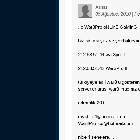
Adsız
06 Ağustos, 2010
|
Pe
..:: War3Pro oNLinE GaMinG ::
biz bir tabuyuz ve yer bulursanı
212.68.51.44 war3pro 1
212.68.51.42 War3Pro II
türkıyeye asıl war3 u gostere
serverler arası war3 macınız ol
admınlık 20 tl
mysti_c4@hotmail.com
War3Pro_cs@hotmail.com
nice 4 senelere....