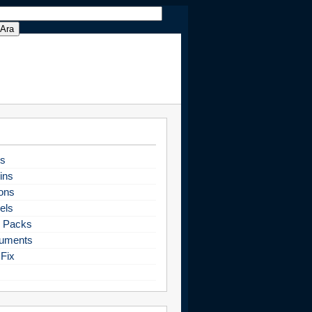
s
ins
ons
els
 Packs
uments
Fix