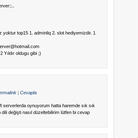
rver::..
z yoktur top15 1. adminliq 2. slot hediyemizdir. 1
3server@hotmail.com
2 Yıldır oldugu gibi ;)
ermalink
|
Cevapla
t serverlerda oynuyorum hatta haremde sık sık
i değişti nasıl düzeltebilirim lütfen bi cevap