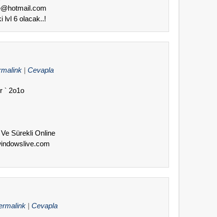
ike@hotmail.com
i lvl 6 olacak..!
rmalink
|
Cevapla
r ` 2o1o
a Ve Sürekli Online
windowslive.com
ermalink
|
Cevapla