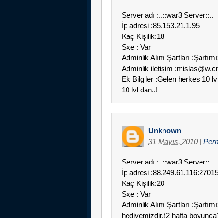
Server adı :..::war3 Server::..
İp adresi :85.153.21.1.95
Kaç Kişilik:18
Sxe : Var
Adminlik Alım Şartları :Şartımı
Adminlik iletişim :mislas@w.c
Ek Bilgiler :Gelen herkes 10 l
10 lvl dan..!
Unknown
31 Mayıs, 2010
|
Per
Server adı :..::war3 Server::..
İp adresi :88.249.61.116:2701
Kaç Kişilik:20
Sxe : Var
Adminlik Alım Şartları :Şartımı
hediyemizdir.(2 hafta boyunca