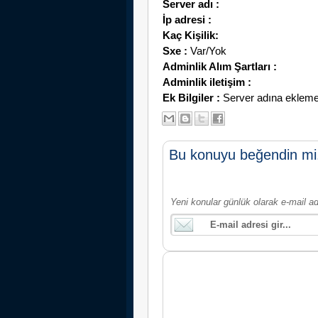
Server adı :
İp adresi :
Kaç Kişilik:
Sxe :
Var/Yok
Adminlik Alım Şartları :
Adminlik iletişim :
Ek Bilgiler :
Server adına eklemek i
Bu konuyu beğendin mi
Yeni konular günlük olarak e-mail ad