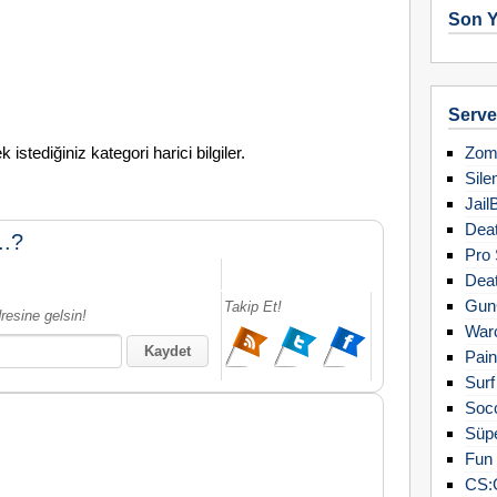
Son Y
Server
stediğiniz kategori harici bilgiler.
Zomb
Sile
Jail
Deat
..?
Pro 
Deat
Gun
Takip Et!
resine gelsin!
Warc
Pain
Surf
Soc
Süpe
Fun 
CS: