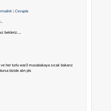
rmalink
|
Cevapla
..
z bekleriz....
n ve her turlu war3 musabakaya sıcak bakarız
ursa bizide alın pls