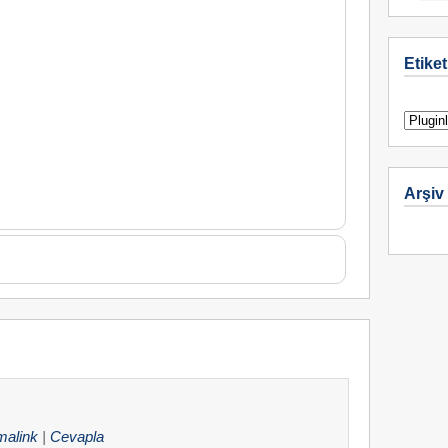
Etiket
Arşiv
malink
|
Cevapla