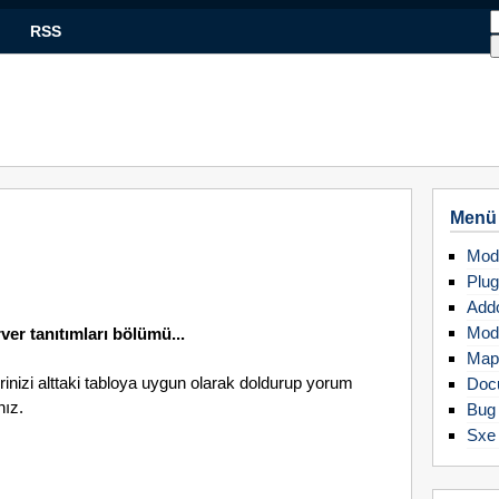
RSS
Menü
Mod
Plug
Add
Mod
ver tanıtımları bölümü...
Map
erinizi alttaki tabloya uygun olarak doldurup yorum
Doc
nız.
Bug 
Sxe