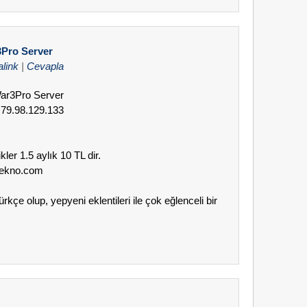
Pro Server
link
|
Cevapla
War3Pro Server
 79.98.129.133
kler 1.5 aylık 10 TL dir.
stekno.com
rkçe olup, yepyeni eklentileri ile çok eğlenceli bir