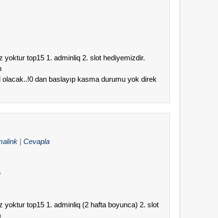
z yoktur top15 1. adminliq 2. slot hediyemizdir.
n
vl olacak..!0 dan baslayıp kasma durumu yok direk
malink
|
Cevapla
5
z yoktur top15 1. adminliq (2 hafta boyunca) 2. slot
)