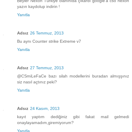
Beyler Nexon Türkiye olanınıda çıkardı google'a cso nexon
yazın kaydolup indirin !
Yanıtla
Adsız
26 Temmuz, 2013
Bu aynı Counter strike Extreme v7
Yanıtla
Adsız
27 Temmuz, 2013
@CSmiLeFaCe bazı silah modellerini buradan almışşınız
siz nasıl açtınız peki?
Yanıtla
Adsız
24 Kasım, 2013
kayıt yaptım dediğiniz gibi fakat mail gelmedi
onaylayamadım,giremiyorum?
Yanıtla