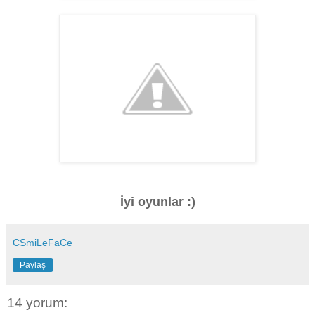
İyi oyunlar :)
CSmiLeFaCe
Paylaş
14 yorum: