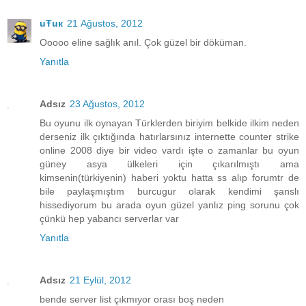
uŦuк
21 Ağustos, 2012
Ooooo eline sağlık anıl. Çok güzel bir döküman.
Yanıtla
Adsız
23 Ağustos, 2012
Bu oyunu ilk oynayan Türklerden biriyim belkide ilkim neden
derseniz ilk çıktığında hatırlarsınız internette counter strike
online 2008 diye bir video vardı işte o zamanlar bu oyun
güney asya ülkeleri için çıkarılmıştı ama
kimsenin(türkiyenin) haberi yoktu hatta ss alıp forumtr de
bile paylaşmıştım burcugur olarak kendimi şanslı
hissediyorum bu arada oyun güzel yanlız ping sorunu çok
çünkü hep yabancı serverlar var
Yanıtla
Adsız
21 Eylül, 2012
bende server list çıkmıyor orası boş neden