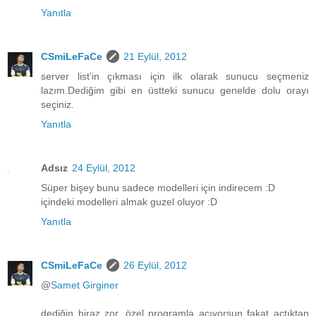
Yanıtla
CSmiLeFaCe
21 Eylül, 2012
server list'in çıkması için ilk olarak sunucu seçmeniz
lazım.Dediğim gibi en üstteki sunucu genelde dolu orayı
seçiniz.
Yanıtla
Adsız
24 Eylül, 2012
Süper bişey bunu sadece modelleri için indirecem :D
içindeki modelleri almak guzel oluyor :D
Yanıtla
CSmiLeFaCe
26 Eylül, 2012
@
Samet Girginer
dediğin biraz zor, özel programla açıyorsun fakat açtıktan