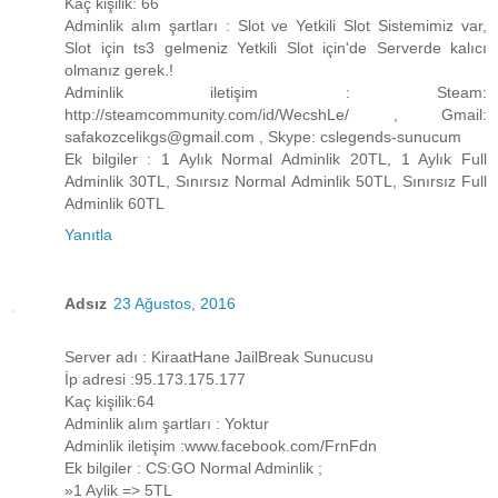
Kaç kişilik: 66
Adminlik alım şartları : Slot ve Yetkili Slot Sistemimiz var,
Slot için ts3 gelmeniz Yetkili Slot için'de Serverde kalıcı
olmanız gerek.!
Adminlik iletişim : Steam:
http://steamcommunity.com/id/WecshLe/ , Gmail:
safakozcelikgs@gmail.com , Skype: cslegends-sunucum
Ek bilgiler : 1 Aylık Normal Adminlik 20TL, 1 Aylık Full
Adminlik 30TL, Sınırsız Normal Adminlik 50TL, Sınırsız Full
Adminlik 60TL
Yanıtla
Adsız
23 Ağustos, 2016
Server adı : KiraatHane JailBreak Sunucusu
İp adresi :95.173.175.177
Kaç kişilik:64
Adminlik alım şartları : Yoktur
Adminlik iletişim :www.facebook.com/FrnFdn
Ek bilgiler : CS:GO Normal Adminlik ;
»1 Aylik => 5TL