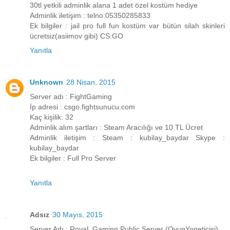
30tl yetkili adminlik alana 1 adet özel kostüm hediye
Adminlik iletişim : telno:05350285833
Ek bilgiler : jail pro full fun kostüm var bütün silah skinleri
ücretsiz(asiimov gibi) CS:GO
Yanıtla
Unknown
28 Nisan, 2015
Server adı : FightGaming
İp adresi : csgo.fightsunucu.com
Kaç kişilik: 32
Adminlik alım şartları : Steam Aracılığı ve 10 TL Ücret
Adminlik iletişim : Steam : kubilay_baydar Skype :
kubilay_baydar
Ek bilgiler : Full Pro Server
Yanıtla
Adsız
30 Mayıs, 2015
Server Adı : RoyaL Gaming Public Server (OyunYoneticisi)