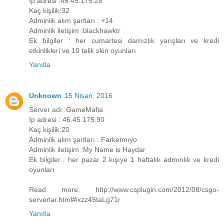
İp adresi :46.45.175.28
Kaç kişilik:32
Adminlik alım şartları : +14
Adminlik iletişim :blackhawktr
Ek bilgiler : her cumartesi damızlık yarışları ve kredi
etkinlikleri ve 10 talik skin oyunları
Yanıtla
Unknown
15 Nisan, 2016
Server adı :GameMafia
İp adresi : 46.45.175.90
Kaç kişilik:20
Adminlik alım şartları : Farketmıyo
Adminlik iletişim :My Name is Haydar
Ek bilgiler : her pazar 2 kışıye 1 haftalık admınlık ve kredi
oyunları
Read more: http://www.csplugin.com/2012/08/csgo-
serverlar.html#ixzz45taLg71r
Yanıtla