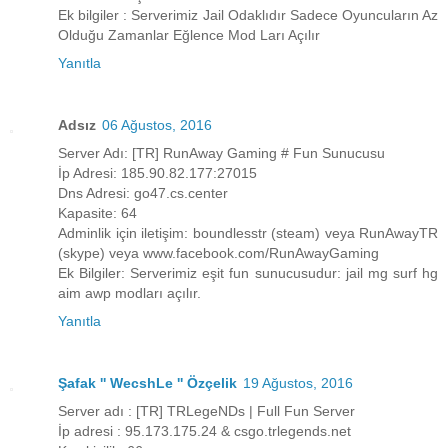
Ek bilgiler : Serverimiz Jail Odaklıdır Sadece Oyuncuların Az
Olduğu Zamanlar Eğlence Mod Ları Açılır
Yanıtla
Adsız
06 Ağustos, 2016
Server Adı: [TR] RunAway Gaming # Fun Sunucusu
İp Adresi: 185.90.82.177:27015
Dns Adresi: go47.cs.center
Kapasite: 64
Adminlik için iletişim: boundlesstr (steam) veya RunAwayTR
(skype) veya www.facebook.com/RunAwayGaming
Ek Bilgiler: Serverimiz eşit fun sunucusudur: jail mg surf hg
aim awp modları açılır.
Yanıtla
Şafak '' WecshLe '' Özçelik
19 Ağustos, 2016
Server adı : [TR] TRLegeNDs | Full Fun Server
İp adresi : 95.173.175.24 & csgo.trlegends.net