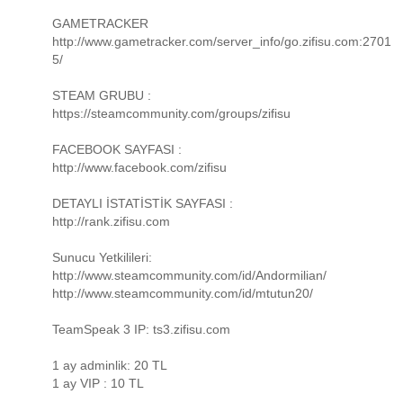
GAMETRACKER
http://www.gametracker.com/server_info/go.zifisu.com:2701
5/
STEAM GRUBU :
https://steamcommunity.com/groups/zifisu
FACEBOOK SAYFASI :
http://www.facebook.com/zifisu
DETAYLI İSTATİSTİK SAYFASI :
http://rank.zifisu.com
Sunucu Yetkilileri:
http://www.steamcommunity.com/id/Andormilian/
http://www.steamcommunity.com/id/mtutun20/
TeamSpeak 3 IP: ts3.zifisu.com
1 ay adminlik: 20 TL
1 ay VIP : 10 TL