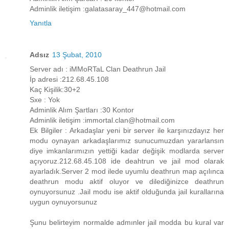
Adminlik iletişim :galatasaray_447@hotmail.com
Yanıtla
Adsız
13 Şubat, 2010
Server adı : iMMoRTaL Clan Deathrun Jail
İp adresi :212.68.45.108
Kaç Kişilik:30+2
Sxe : Yok
Adminlik Alım Şartları :30 Kontor
Adminlik iletişim :immortal.clan@hotmail.com
Ek Bilgiler : Arkadaşlar yeni bir server ile karşınızdayız her
modu oynayan arkadaşlarımız sunucumuzdan yararlansın
diye imkanlarımızın yettiği kadar değişik modlarda server
açıyoruz.212.68.45.108 ide deahtrun ve jail mod olarak
ayarladık.Server 2 mod ilede uyumlu deathrun map açılınca
deathrun modu aktif oluyor ve dilediğinizce deathrun
oynuyorsunuz .Jail modu ise aktif olduğunda jail kurallarına
uygun oynuyorsunuz
Şunu belirteyim normalde admınler jail modda bu kural var