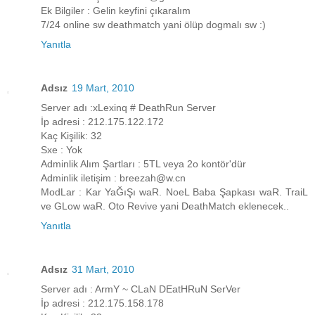
Ek Bilgiler : Gelin keyfini çıkaralım
7/24 online sw deathmatch yani ölüp dogmalı sw :)
Yanıtla
Adsız
19 Mart, 2010
Server adı :xLexinq # DeathRun Server
İp adresi : 212.175.122.172
Kaç Kişilik: 32
Sxe : Yok
Adminlik Alım Şartları : 5TL veya 2o kontör'dür
Adminlik iletişim : breezah@w.cn
ModLar : Kar YaĞıŞı waR. NoeL Baba Şapkası waR. TraiL
ve GLow waR. Oto Revive yani DeathMatch eklenecek..
Yanıtla
Adsız
31 Mart, 2010
Server adı : ArmY ~ CLaN DEatHRuN SerVer
İp adresi : 212.175.158.178