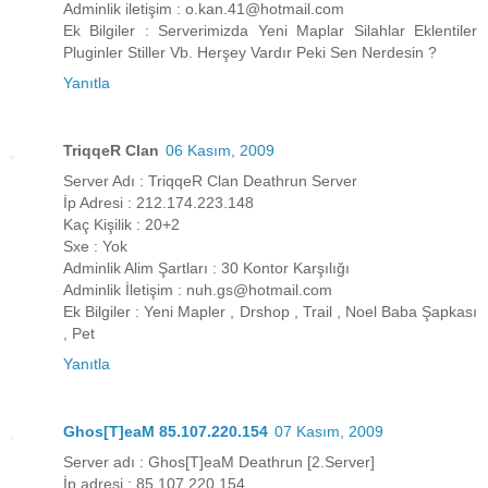
Adminlik iletişim : o.kan.41@hotmail.com
Ek Bilgiler : Serverimizda Yeni Maplar Silahlar Eklentiler
Pluginler Stiller Vb. Herşey Vardır Peki Sen Nerdesin ?
Yanıtla
TriqqeR Clan
06 Kasım, 2009
Server Adı : TriqqeR Clan Deathrun Server
İp Adresi : 212.174.223.148
Kaç Kişilik : 20+2
Sxe : Yok
Adminlik Alim Şartları : 30 Kontor Karşılığı
Adminlik İletişim : nuh.gs@hotmail.com
Ek Bilgiler : Yeni Mapler , Drshop , Trail , Noel Baba Şapkası
, Pet
Yanıtla
Ghos[T]eaM 85.107.220.154
07 Kasım, 2009
Server adı : Ghos[T]eaM Deathrun [2.Server]
İp adresi : 85.107.220.154