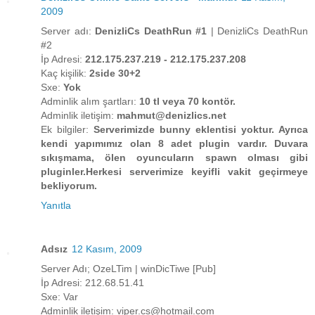
2009
Server adı:
DenizliCs DeathRun #1
| DenizliCs DeathRun
#2
İp Adresi:
212.175.237.219 - 212.175.237.208
Kaç kişilik:
2side 30+2
Sxe:
Yok
Adminlik alım şartları:
10 tl veya 70 kontör.
Adminlik iletişim:
mahmut@denizlics.net
Ek bilgiler:
Serverimizde bunny eklentisi yoktur. Ayrıca
kendi yapımımız olan 8 adet plugin vardır. Duvara
sıkışmama, ölen oyuncuların spawn olması gibi
pluginler.Herkesi serverimize keyifli vakit geçirmeye
bekliyorum.
Yanıtla
Adsız
12 Kasım, 2009
Server Adı; OzeLTim | winDicTiwe [Pub]
İp Adresi: 212.68.51.41
Sxe: Var
Adminlik iletişim: viper.cs@hotmail.com