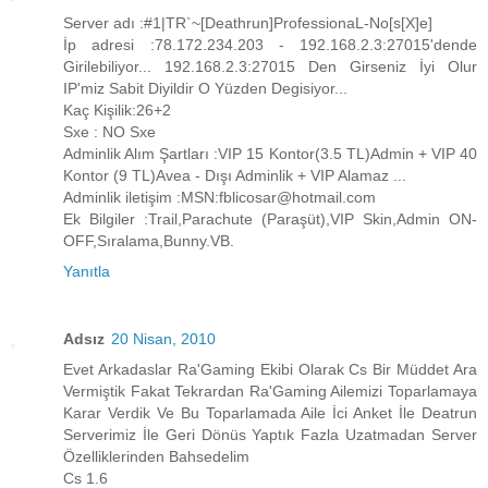
Server adı :#1|TR`~[Deathrun]ProfessionaL-No[s[X]e]
İp adresi :78.172.234.203 - 192.168.2.3:27015'dende
Girilebiliyor... 192.168.2.3:27015 Den Girseniz İyi Olur
IP'miz Sabit Diyildir O Yüzden Degisiyor...
Kaç Kişilik:26+2
Sxe : NO Sxe
Adminlik Alım Şartları :VIP 15 Kontor(3.5 TL)Admin + VIP 40
Kontor (9 TL)Avea - Dışı Adminlik + VIP Alamaz ...
Adminlik iletişim :MSN:fblicosar@hotmail.com
Ek Bilgiler :Trail,Parachute (Paraşüt),VIP Skin,Admin ON-
OFF,Sıralama,Bunny.VB.
Yanıtla
Adsız
20 Nisan, 2010
Evet Arkadaslar Ra'Gaming Ekibi Olarak Cs Bir Müddet Ara
Vermiştik Fakat Tekrardan Ra'Gaming Ailemizi Toparlamaya
Karar Verdik Ve Bu Toparlamada Aile İci Anket İle Deatrun
Serverimiz İle Geri Dönüs Yaptık Fazla Uzatmadan Server
Özelliklerinden Bahsedelim
Cs 1.6