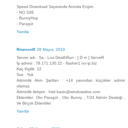
Speed Download Sayesinde Anında Erişim.
- NO SXE
- BunnyHop
- Paraşüt
Yanıtla
RmzncnR
28 Mayıs, 2010
Server adı : Sa - Loa DeathRun - [ D m ] ServeR
İp adresi : 78.171.130.22 - flasher1.no-ip.biz
Kaç Kişilik: 22
Sxe : Yok
Adminlik Alım Şartları : +14 yasından küçükler admin
olamaz
Adminlik iletişim : hdd.basic@windowslive.com
Eklentiler: Oto Paraşüt , Oto Bunny , 7/24 Admin Desteği ,
Ve Birçok Eklentiler.
Yanıtla