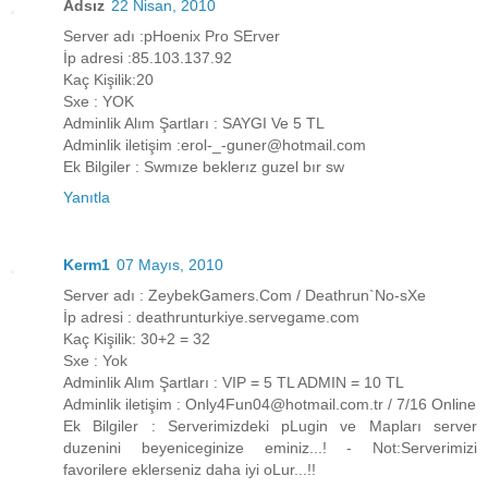
Adsız
22 Nisan, 2010
Server adı :pHoenix Pro SErver
İp adresi :85.103.137.92
Kaç Kişilik:20
Sxe : YOK
Adminlik Alım Şartları : SAYGI Ve 5 TL
Adminlik iletişim :erol-_-guner@hotmail.com
Ek Bilgiler : Swmıze beklerız guzel bır sw
Yanıtla
Kerm1
07 Mayıs, 2010
Server adı : ZeybekGamers.Com / Deathrun`No-sXe
İp adresi : deathrunturkiye.servegame.com
Kaç Kişilik: 30+2 = 32
Sxe : Yok
Adminlik Alım Şartları : VIP = 5 TL ADMIN = 10 TL
Adminlik iletişim : Only4Fun04@hotmail.com.tr / 7/16 Online
Ek Bilgiler : Serverimizdeki pLugin ve Mapları server
duzenini beyeniceginize eminiz...! - Not:Serverimizi
favorilere eklerseniz daha iyi oLur...!!