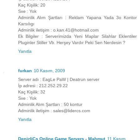
Kaç Kişilik: 20
Sxe : Yok
Adminlik Alım Şartları : Reklam Yapana Yada 3o Kontor
Karsılıgı
Adminlik iletişim : o.kan.41@hotmail.com
Ek Bilgiler : Serverimizda Yeni Maplar Silahlar Eklentiler
Pluginler Stiller Vb. Herşey Vardır Peki Sen Nerdesin ?
Yanıtla
furkan
10 Kasım, 2009
Server adı : EagLe PaW | Deatrun server
İp adresi : 212.252.29.22
Kaç Kişilik: 32
Sxe : Yok
Adminlik Alım Şartları : 50 kontur
Adminlik iletişim : sales@lidercs.com
Yanıtla
DenizliCs Online Game Servers - Mahmut
11 Kasım,