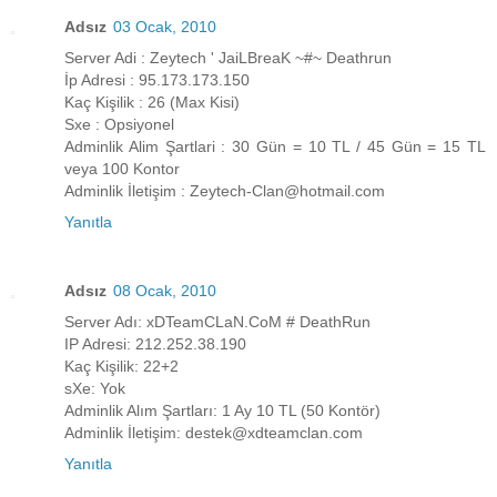
Adsız
03 Ocak, 2010
Server Adi : Zeytech ' JaiLBreaK ~#~ Deathrun
İp Adresi : 95.173.173.150
Kaç Kişilik : 26 (Max Kisi)
Sxe : Opsiyonel
Adminlik Alim Şartlari : 30 Gün = 10 TL / 45 Gün = 15 TL
veya 100 Kontor
Adminlik İletişim : Zeytech-Clan@hotmail.com
Yanıtla
Adsız
08 Ocak, 2010
Server Adı: xDTeamCLaN.CoM # DeathRun
IP Adresi: 212.252.38.190
Kaç Kişilik: 22+2
sXe: Yok
Adminlik Alım Şartları: 1 Ay 10 TL (50 Kontör)
Adminlik İletişim: destek@xdteamclan.com
Yanıtla