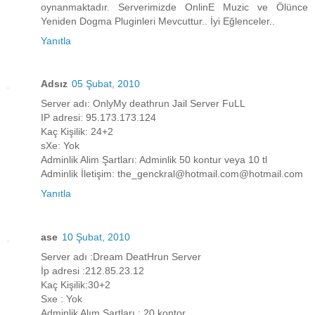
oynanmaktadır. Serverimizde OnlinE Muzic ve Ölünce
Yeniden Dogma Pluginleri Mevcuttur.. İyi Eğlenceler..
Yanıtla
Adsız
05 Şubat, 2010
Server adı: OnlyMy deathrun Jail Server FuLL
IP adresi: 95.173.173.124
Kaç Kişilik: 24+2
sXe: Yok
Adminlik Alim Şartları: Adminlik 50 kontur veya 10 tl
Adminlik İletişim: the_genckral@hotmail.com@hotmail.com
Yanıtla
ase
10 Şubat, 2010
Server adı :Dream DeatHrun Server
İp adresi :212.85.23.12
Kaç Kişilik:30+2
Sxe : Yok
Adminlik Alım Şartları : 20 kontor