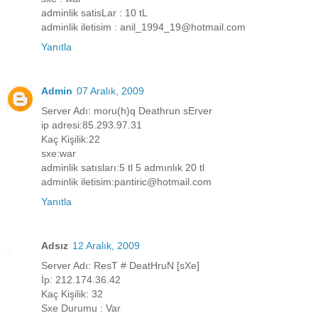
adminlik satisLar : 10 tL
adminlik iletisim : anil_1994_19@hotmail.com
Yanıtla
Admin
07 Aralık, 2009
Server Adı: moru(h)q Deathrun sErver
ip adresi:85.293.97.31
Kaç Kişilik:22
sxe:war
adminlik satısları:5 tl 5 admınlık 20 tl
adminlik iletisim:pantiric@hotmail.com
Yanıtla
Adsız
12 Aralık, 2009
Server Adı: ResT # DeatHruN [sXe]
İp: 212.174.36.42
Kaç Kişilik: 32
Sxe Durumu : Var