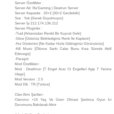
Server Özellikler :
Server Ad :Ra'Gaming | Deatrun Server
Server Kapasite : 20+2 [30+2 Gecilebilir]
Sxe : Yok [Gerek Duyulmuyor]
Server İp:212.174.136.212
Server Pluginler :
-Trail [Arkanizdan Renkli Bir Kuyruk Gelir]
-Glow [Üstünüz Belirlediginiz Renk İle Kaplanir]
-Hız Gösterimi [Ne Kadar Hızla Gittiniginizi Görürsünüz]
-Kill Music [Ölünce Sarki Calar Bunu Kısa Sürede Aktif
Edecegiz]
-Paraşüt
Mod Özellikleri :
Mod : Deathrun [T Engel Acar Ct Engelleri Aşip T Yanina
Ulaşir]
Mod Version : 2.5
Mod Dili : TR [Türkce]
Clan Alım Şartlari :
Clanımız +15 Yaş Ve Üzeri Olmasi Şartinca Oyun İci
Durumuna Bakılarak Alinir