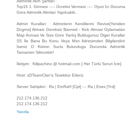
Adminlik Alım Şartlari :
Top15 1. Girmesi ---- Ücretini Vermesi ---- Oyun İci Duruma
Göre Adminlik Alimlari Yapılcaktir...
Admin Kurallari : Adminlerin Kendilerini Revive[Yeniden
Dogma] Atmasi Gereksiz Banned - Kick Atmasi Oylamadan
Map Acmasi Ve Size Göre Yanlış Buldugunuz Diger Kurallar
SS İle Bana Bu Konu Veya Msn Adresimden Bilgilendirir
İseniz O Kisinin Suclu Bulundugu Durumda Adminlik
Tamamen Silincektir!
İletişim : Killpachino @ hotmail.com [ Her Türlü Sorun İcin]
Host: xDTeamClan'a Tesekkür Ederiz.
Server Sahipleri : Ra | EmRaH [Cpt] --- Ra | Enes [Yrd]
212.174.136.212
212.174.136.212
Yanıtla