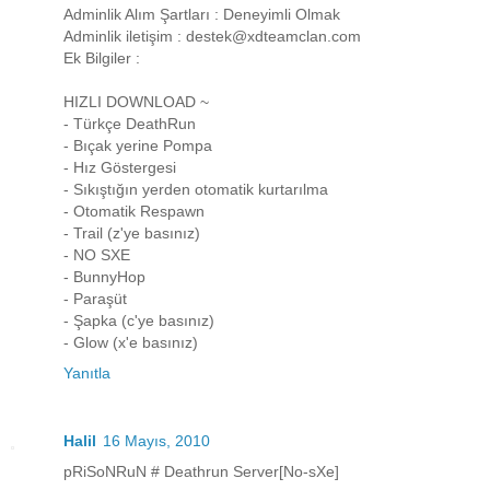
Adminlik Alım Şartları : Deneyimli Olmak
Adminlik iletişim : destek@xdteamclan.com
Ek Bilgiler :
HIZLI DOWNLOAD ~
- Türkçe DeathRun
- Bıçak yerine Pompa
- Hız Göstergesi
- Sıkıştığın yerden otomatik kurtarılma
- Otomatik Respawn
- Trail (z'ye basınız)
- NO SXE
- BunnyHop
- Paraşüt
- Şapka (c'ye basınız)
- Glow (x'e basınız)
Yanıtla
Halil
16 Mayıs, 2010
pRiSoNRuN # Deathrun Server[No-sXe]