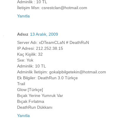
Adminlik : 10 TL
İletişim Msn: csrestclan@hotmail.com
Yanıtla
Adsız
13 Aralık, 2009
Server Adı: xDTeamCLaN # DeathRuN
IP Adresi: 212.252.38.15
Kaç Kişilik: 32
Sxe: Yok
Adminlik: 10 TL
Adminlik İletişim: gokalpbilgetekin@hotmail.com
Ek Bilgiler: DeathRun 3.0 Türkçe
Trail
Glow [Türkçe]
Bıçak Yerine Yumruk Var
Bıçak Fırlatma
DeathRun Dükkanı
Yanıtla