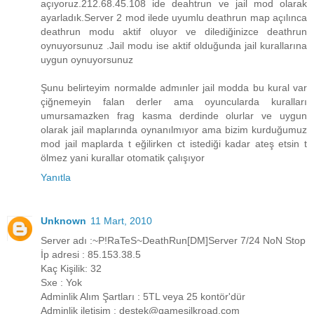
açıyoruz.212.68.45.108 ide deahtrun ve jail mod olarak
ayarladık.Server 2 mod ilede uyumlu deathrun map açılınca
deathrun modu aktif oluyor ve dilediğinizce deathrun
oynuyorsunuz .Jail modu ise aktif olduğunda jail kurallarına
uygun oynuyorsunuz
Şunu belirteyim normalde admınler jail modda bu kural var
çiğnemeyin falan derler ama oyuncularda kuralları
umursamazken frag kasma derdinde olurlar ve uygun
olarak jail maplarında oynanılmıyor ama bizim kurduğumuz
mod jail maplarda t eğilirken ct istediği kadar ateş etsin t
ölmez yani kurallar otomatik çalışıyor
Yanıtla
Unknown
11 Mart, 2010
Server adı :~P!RaTeS~DeathRun[DM]Server 7/24 NoN Stop
İp adresi : 85.153.38.5
Kaç Kişilik: 32
Sxe : Yok
Adminlik Alım Şartları : 5TL veya 25 kontör'dür
Adminlik iletişim : destek@gamesilkroad.com