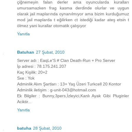
çiğnemeyin falan derler ama oyuncularda kuralları
umursamazken frag kasma derdinde olurlar ve uygun
olarak jail maplarında oynanılmıyor ama bizim kurduğumuz
mod jail maplarda t eğilirken ct istediği kadar ateş etsin t
ölmez yani kurallar otomatik çalışıyor
Yanıtla
Batuhan
27 Şubat, 2010
Server adı : EaqLe'S # Clan Death-Run + Pro Server
İp adresi : 78.175.241.207
Kaç Kişilik: 20+2
Sxe : Yok
Adminlik Alım Şartları : 13+ Yaş Üzeri Turkcell 20 Kontor
Adminlik iletişim : g-unit-043@hotmail.com
Ek Bilgiler : Bunny,3pers,İzleyici,Kanlı Ayak Gibi Pluginler
Aciktir...
Yanıtla
batuha
28 Şubat, 2010