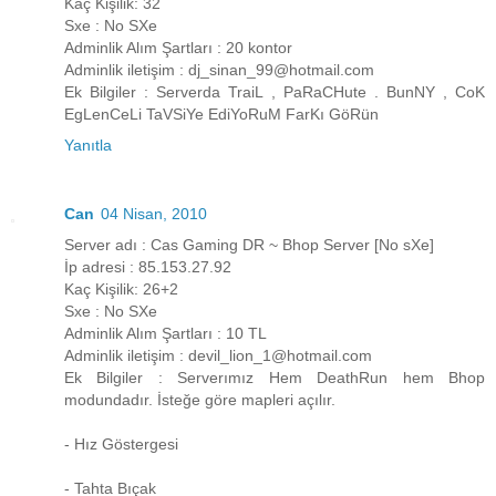
Kaç Kişilik: 32
Sxe : No SXe
Adminlik Alım Şartları : 20 kontor
Adminlik iletişim : dj_sinan_99@hotmail.com
Ek Bilgiler : Serverda TraiL , PaRaCHute . BunNY , CoK
EgLenCeLi TaVSiYe EdiYoRuM FarKı GöRün
Yanıtla
Can
04 Nisan, 2010
Server adı : Cas Gaming DR ~ Bhop Server [No sXe]
İp adresi : 85.153.27.92
Kaç Kişilik: 26+2
Sxe : No SXe
Adminlik Alım Şartları : 10 TL
Adminlik iletişim : devil_lion_1@hotmail.com
Ek Bilgiler : Serverımız Hem DeathRun hem Bhop
modundadır. İsteğe göre mapleri açılır.
- Hız Göstergesi
- Tahta Bıçak