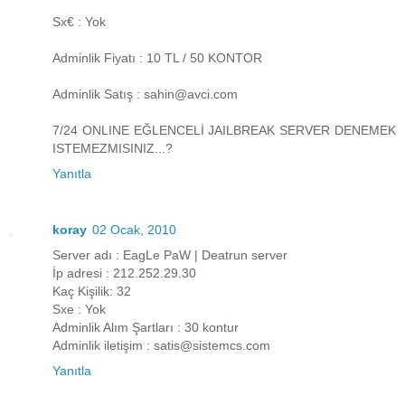
Sx€ : Yok
Adminlik Fiyatı : 10 TL / 50 KONTOR
Adminlik Satış : sahin@avci.com
7/24 ONLINE EĞLENCELİ JAILBREAK SERVER DENEMEK
ISTEMEZMISINIZ...?
Yanıtla
koray
02 Ocak, 2010
Server adı : EagLe PaW | Deatrun server
İp adresi : 212.252.29.30
Kaç Kişilik: 32
Sxe : Yok
Adminlik Alım Şartları : 30 kontur
Adminlik iletişim : satis@sistemcs.com
Yanıtla