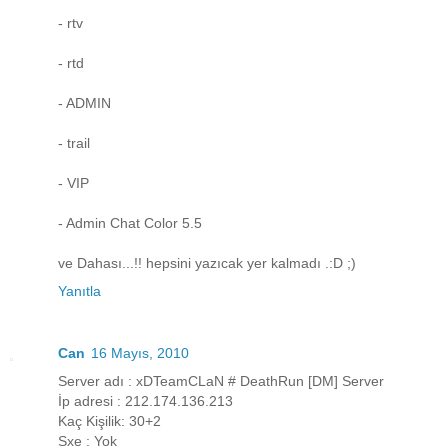
- rtv
- rtd
- ADMIN
- trail
- VIP
- Admin Chat Color 5.5
ve Dahası...!! hepsini yazıcak yer kalmadı .:D ;)
Yanıtla
Can
16 Mayıs, 2010
Server adı : xDTeamCLaN # DeathRun [DM] Server
İp adresi : 212.174.136.213
Kaç Kişilik: 30+2
Sxe : Yok