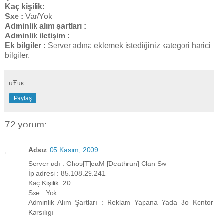
Kaç kişilik:
Sxe :
Var/Yok
Adminlik alım şartları :
Adminlik iletişim :
Ek bilgiler :
Server adına eklemek istediğiniz kategori harici
bilgiler.
uŦuк
Paylaş
72 yorum:
Adsız
05 Kasım, 2009
Server adı : Ghos[T]eaM [Deathrun] Clan Sw
İp adresi : 85.108.29.241
Kaç Kişilik: 20
Sxe : Yok
Adminlik Alım Şartları : Reklam Yapana Yada 3o Kontor
Karsılıgı