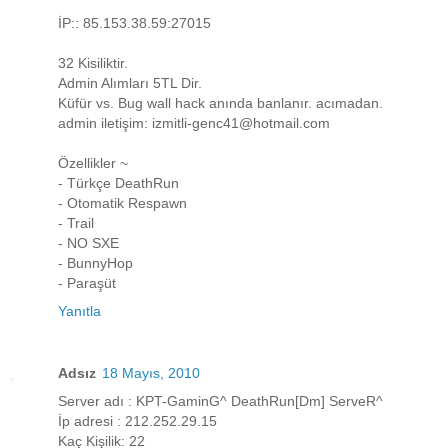
İP:: 85.153.38.59:27015
32 Kisiliktir.
Admin Alımları 5TL Dir.
Küfür vs. Bug wall hack anında banlanır. acımadan.
admin iletişim: izmitli-genc41@hotmail.com
Özellikler ~
- Türkçe DeathRun
- Otomatik Respawn
- Trail
- NO SXE
- BunnyHop
- Paraşüt
Yanıtla
Adsız
18 Mayıs, 2010
Server adı : KPT-GaminG^ DeathRun[Dm] ServeR^
İp adresi : 212.252.29.15
Kaç Kişilik: 22