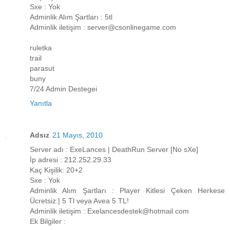
Sxe : Yok
Adminlik Alım Şartları : 5tl
Adminlik iletişim : server@csonlinegame.com
ruletka
trail
parasut
buny
7/24 Admin Destegei
Yanıtla
Adsız
21 Mayıs, 2010
Server adı : ExeLances | DeathRun Server [No sXe]
İp adresi : 212.252.29.33
Kaç Kişilik: 20+2
Sxe : Yok
Adminlik Alım Şartları : Player Kitlesi Çeken Herkese
Ücretsiz.| 5 Tl veya Avea 5 TL!
Adminlik iletişim : Exelancesdestek@hotmail.com
Ek Bilgiler :