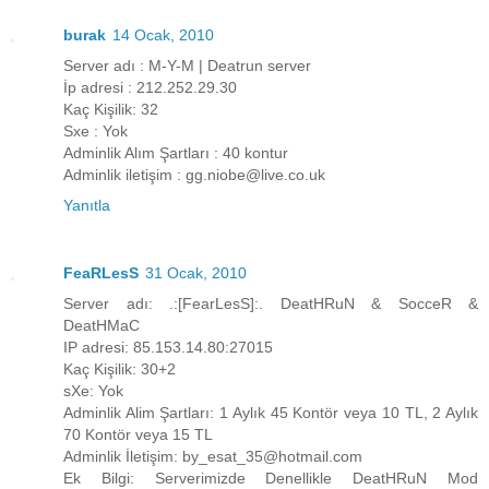
burak
14 Ocak, 2010
Server adı : M-Y-M | Deatrun server
İp adresi : 212.252.29.30
Kaç Kişilik: 32
Sxe : Yok
Adminlik Alım Şartları : 40 kontur
Adminlik iletişim : gg.niobe@live.co.uk
Yanıtla
FeaRLesS
31 Ocak, 2010
Server adı: .:[FearLesS]:. DeatHRuN & SocceR &
DeatHMaC
IP adresi: 85.153.14.80:27015
Kaç Kişilik: 30+2
sXe: Yok
Adminlik Alim Şartları: 1 Aylık 45 Kontör veya 10 TL, 2 Aylık
70 Kontör veya 15 TL
Adminlik İletişim: by_esat_35@hotmail.com
Ek Bilgi: Serverimizde Denellikle DeatHRuN Mod