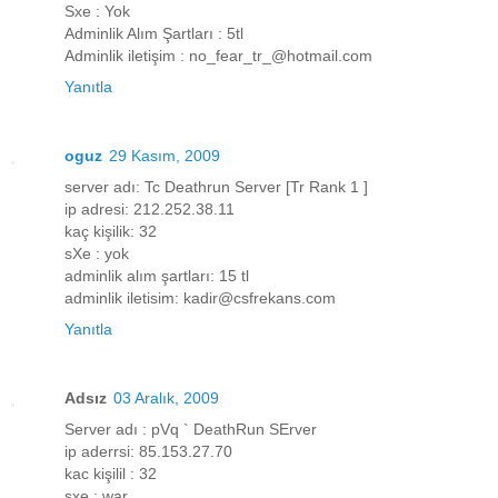
Sxe : Yok
Adminlik Alım Şartları : 5tl
Adminlik iletişim : no_fear_tr_@hotmail.com
Yanıtla
oguz
29 Kasım, 2009
server adı: Tc Deathrun Server [Tr Rank 1 ]
ip adresi: 212.252.38.11
kaç kişilik: 32
sXe : yok
adminlik alım şartları: 15 tl
adminlik iletisim: kadir@csfrekans.com
Yanıtla
Adsız
03 Aralık, 2009
Server adı : pVq ` DeathRun SErver
ip aderrsi: 85.153.27.70
kac kişilil : 32
sxe : war