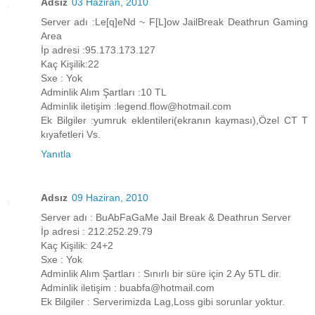
Adsız
03 Haziran, 2010
Server adı :Le[q]eNd ~ F[L]ow JailBreak Deathrun Gaming
Area
İp adresi :95.173.173.127
Kaç Kişilik:22
Sxe : Yok
Adminlik Alım Şartları :10 TL
Adminlik iletişim :legend.flow@hotmail.com
Ek Bilgiler :yumruk eklentileri(ekranın kayması),Özel CT T
kıyafetleri Vs.
Yanıtla
Adsız
09 Haziran, 2010
Server adı : BuAbFaGaMe Jail Break & Deathrun Server
İp adresi : 212.252.29.79
Kaç Kişilik: 24+2
Sxe : Yok
Adminlik Alım Şartları : Sınırlı bir süre için 2 Ay 5TL dir.
Adminlik iletişim : buabfa@hotmail.com
Ek Bilgiler : Serverimizda Lag,Loss gibi sorunlar yoktur.