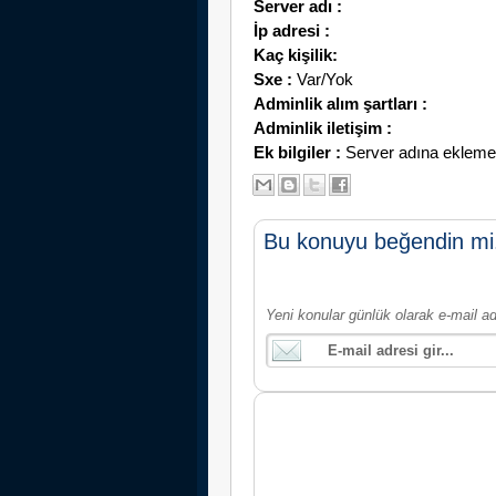
Server adı :
İp adresi :
Kaç kişilik:
Sxe :
Var/Yok
Adminlik alım şartları :
Adminlik iletişim :
Ek bilgiler :
Server adına eklemek i
Bu konuyu beğendin mi
Yeni konular günlük olarak e-mail ad