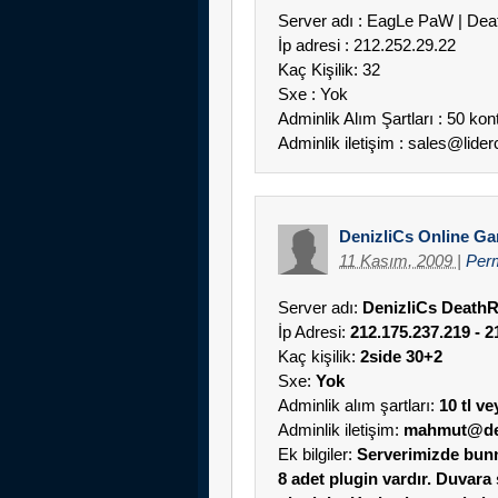
Server adı : EagLe PaW | Dea
İp adresi : 212.252.29.22
Kaç Kişilik: 32
Sxe : Yok
Adminlik Alım Şartları : 50 kon
Adminlik iletişim : sales@lide
DenizliCs Online G
11 Kasım, 2009
|
Per
Server adı:
DenizliCs DeathR
İp Adresi:
212.175.237.219 - 2
Kaç kişilik:
2side 30+2
Sxe:
Yok
Adminlik alım şartları:
10 tl ve
Adminlik iletişim:
mahmut@den
Ek bilgiler:
Serverimizde bunn
8 adet plugin vardır. Duvar