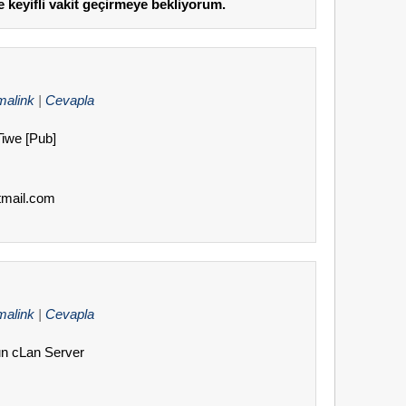
e keyifli vakit geçirmeye bekliyorum.
malink
|
Cevapla
Tiwe [Pub]
otmail.com
malink
|
Cevapla
un cLan Server