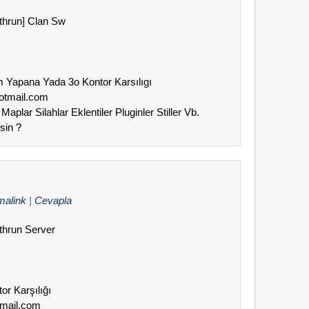
thrun] Clan Sw
am Yapana Yada 3o Kontor Karsılıgı
hotmail.com
Maplar Silahlar Eklentiler Pluginler Stiller Vb.
sin ?
malink
|
Cevapla
thrun Server
or Karşılığı
tmail.com