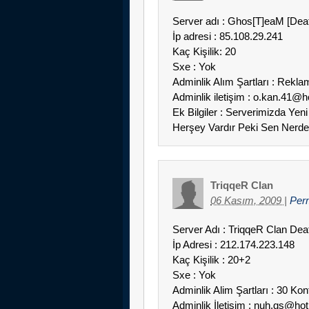
Server adı : Ghos[T]eaM [Dea
İp adresi : 85.108.29.241
Kaç Kişilik: 20
Sxe : Yok
Adminlik Alım Şartları : Rekl
Adminlik iletişim : o.kan.41@
Ek Bilgiler : Serverimizda Yeni 
Herşey Vardır Peki Sen Nerde
TriqqeR Clan
06 Kasım, 2009
|
Per
Server Adı : TriqqeR Clan Dea
İp Adresi : 212.174.223.148
Kaç Kişilik : 20+2
Sxe : Yok
Adminlik Alim Şartları : 30 Kont
Adminlik İletişim : nuh.gs@ho