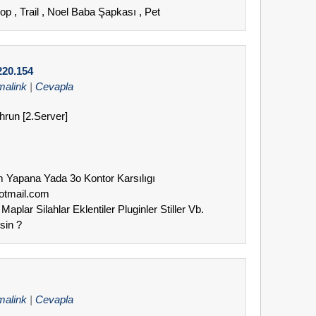
hop , Trail , Noel Baba Şapkası , Pet
220.154
malink
|
Cevapla
hrun [2.Server]
am Yapana Yada 3o Kontor Karsılıgı
hotmail.com
Maplar Silahlar Eklentiler Pluginler Stiller Vb.
sin ?
malink
|
Cevapla