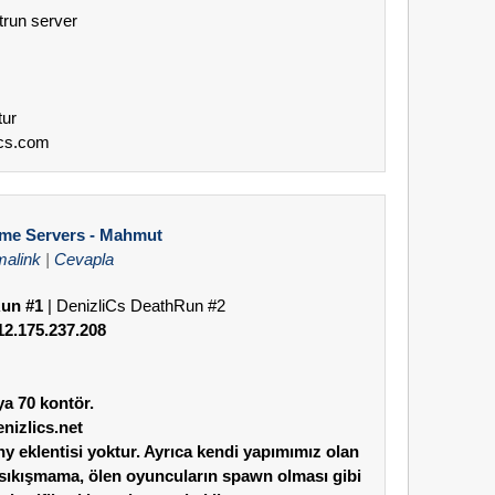
trun server
tur
rcs.com
ame Servers - Mahmut
malink
|
Cevapla
un #1
| DenizliCs DeathRun #2
12.175.237.208
ya 70 kontör.
izlics.net
y eklentisi yoktur. Ayrıca kendi yapımımız olan
a sıkışmama, ölen oyuncuların spawn olması gibi