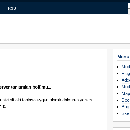
RSS
Menü
Mod
Plug
Add
Mod
rver tanıtımları bölümü...
Map
erinizi alttaki tabloya uygun olarak doldurup yorum
Doc
nız.
Bug 
Sxe