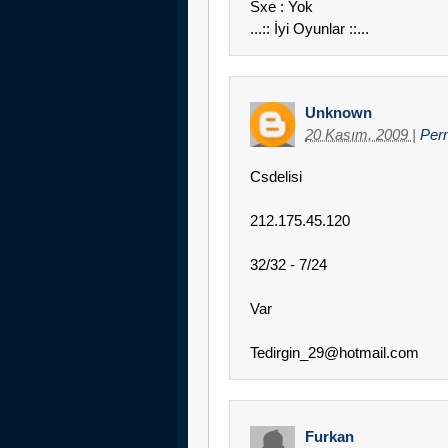
Sxe : Yok
...:: İyi Oyunlar ::...
Unknown
20 Kasım, 2009
|
Per
Csdelisi
212.175.45.120
32/32 - 7/24
Var
Tedirgin_29@hotmail.com
Furkan