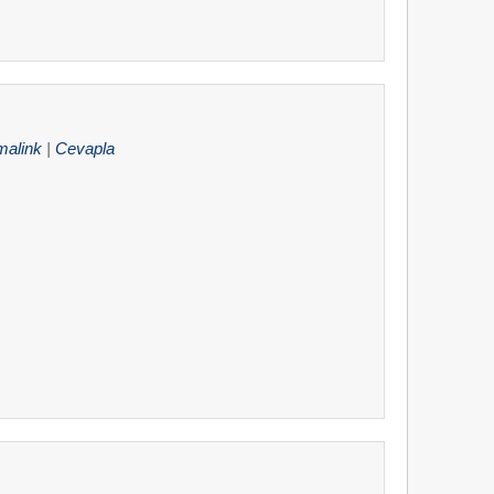
malink
|
Cevapla