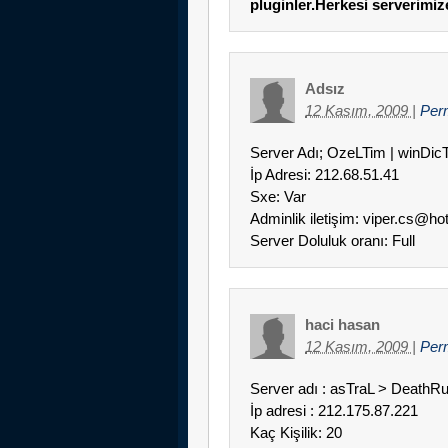
pluginler.Herkesi serverimiz
Adsız
12 Kasım, 2009
|
Per
Server Adı; OzeLTim | winDic
İp Adresi: 212.68.51.41
Sxe: Var
Adminlik iletişim: viper.cs@h
Server Doluluk oranı: Full
haci hasan
12 Kasım, 2009
|
Per
Server adı : asTraL > DeathR
İp adresi : 212.175.87.221
Kaç Kişilik: 20