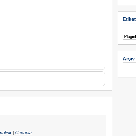
Etiket
Arşiv
malink
|
Cevapla