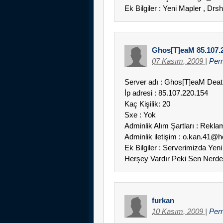
Ek Bilgiler : Yeni Mapler , Drs
Ghos[T]eaM 85.107.
07 Kasım, 2009
|
Per
Server adı : Ghos[T]eaM Deat
İp adresi : 85.107.220.154
Kaç Kişilik: 20
Sxe : Yok
Adminlik Alım Şartları : Rekl
Adminlik iletişim : o.kan.41@
Ek Bilgiler : Serverimizda Yeni 
Herşey Vardır Peki Sen Nerde
furkan
10 Kasım, 2009
|
Per