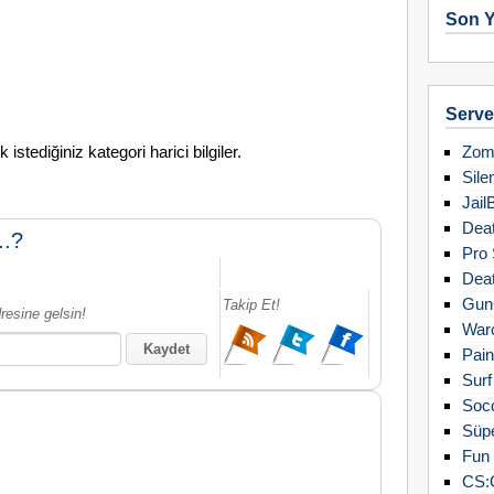
Son Y
Server
stediğiniz kategori harici bilgiler.
Zomb
Sile
Jail
Deat
..?
Pro 
Deat
Gun
Takip Et!
resine gelsin!
Warc
Pain
Surf
Soc
Süpe
Fun 
CS: