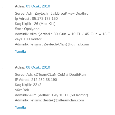
Adsız
03 Ocak, 2010
Server Adi : Zeytech ' JaiLBreaK ~#~ Deathrun
İp Adresi : 95.173.173.150
Kaç Kişilik : 26 (Max Kisi)
Sxe : Opsiyonel
Adminlik Alim Şartlari : 30 Gün = 10 TL / 45 Gün = 15 TL
veya 100 Kontor
Adminlik İletişim : Zeytech-Clan@hotmail.com
Yanıtla
Adsız
08 Ocak, 2010
Server Adı: xDTeamCLaN.CoM # DeathRun
IP Adresi: 212.252.38.190
Kaç Kişilik: 22+2
sXe: Yok
Adminlik Alım Şartları: 1 Ay 10 TL (50 Kontör)
Adminlik İletişim: destek@xdteamclan.com
Yanıtla