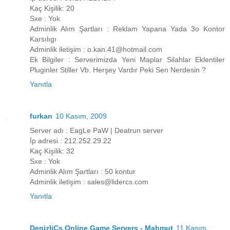
Kaç Kişilik: 20
Sxe : Yok
Adminlik Alım Şartları : Reklam Yapana Yada 3o Kontor
Karsılıgı
Adminlik iletişim : o.kan.41@hotmail.com
Ek Bilgiler : Serverimizda Yeni Maplar Silahlar Eklentiler
Pluginler Stiller Vb. Herşey Vardır Peki Sen Nerdesin ?
Yanıtla
furkan
10 Kasım, 2009
Server adı : EagLe PaW | Deatrun server
İp adresi : 212.252.29.22
Kaç Kişilik: 32
Sxe : Yok
Adminlik Alım Şartları : 50 kontur
Adminlik iletişim : sales@lidercs.com
Yanıtla
DenizliCs Online Game Servers - Mahmut
11 Kasım,