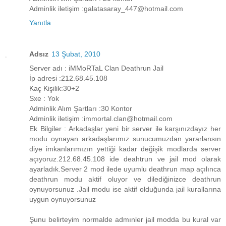
Adminlik iletişim :galatasaray_447@hotmail.com
Yanıtla
Adsız
13 Şubat, 2010
Server adı : iMMoRTaL Clan Deathrun Jail
İp adresi :212.68.45.108
Kaç Kişilik:30+2
Sxe : Yok
Adminlik Alım Şartları :30 Kontor
Adminlik iletişim :immortal.clan@hotmail.com
Ek Bilgiler : Arkadaşlar yeni bir server ile karşınızdayız her
modu oynayan arkadaşlarımız sunucumuzdan yararlansın
diye imkanlarımızın yettiği kadar değişik modlarda server
açıyoruz.212.68.45.108 ide deahtrun ve jail mod olarak
ayarladık.Server 2 mod ilede uyumlu deathrun map açılınca
deathrun modu aktif oluyor ve dilediğinizce deathrun
oynuyorsunuz .Jail modu ise aktif olduğunda jail kurallarına
uygun oynuyorsunuz
Şunu belirteyim normalde admınler jail modda bu kural var