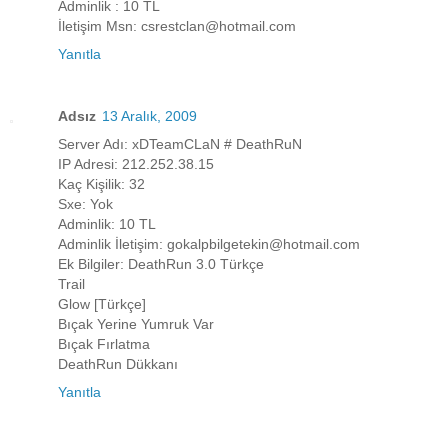
Adminlik : 10 TL
İletişim Msn: csrestclan@hotmail.com
Yanıtla
Adsız
13 Aralık, 2009
Server Adı: xDTeamCLaN # DeathRuN
IP Adresi: 212.252.38.15
Kaç Kişilik: 32
Sxe: Yok
Adminlik: 10 TL
Adminlik İletişim: gokalpbilgetekin@hotmail.com
Ek Bilgiler: DeathRun 3.0 Türkçe
Trail
Glow [Türkçe]
Bıçak Yerine Yumruk Var
Bıçak Fırlatma
DeathRun Dükkanı
Yanıtla