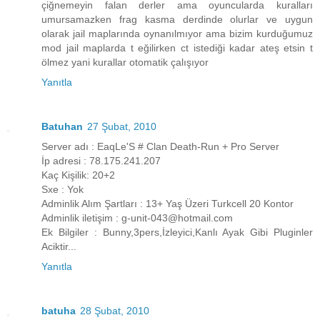
çiğnemeyin falan derler ama oyuncularda kuralları
umursamazken frag kasma derdinde olurlar ve uygun
olarak jail maplarında oynanılmıyor ama bizim kurduğumuz
mod jail maplarda t eğilirken ct istediği kadar ateş etsin t
ölmez yani kurallar otomatik çalışıyor
Yanıtla
Batuhan
27 Şubat, 2010
Server adı : EaqLe'S # Clan Death-Run + Pro Server
İp adresi : 78.175.241.207
Kaç Kişilik: 20+2
Sxe : Yok
Adminlik Alım Şartları : 13+ Yaş Üzeri Turkcell 20 Kontor
Adminlik iletişim : g-unit-043@hotmail.com
Ek Bilgiler : Bunny,3pers,İzleyici,Kanlı Ayak Gibi Pluginler
Aciktir...
Yanıtla
batuha
28 Şubat, 2010