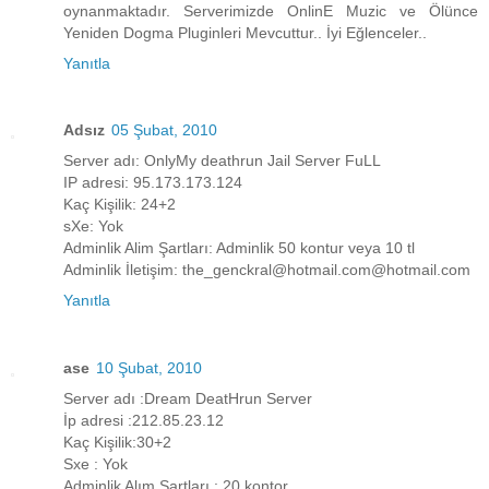
oynanmaktadır. Serverimizde OnlinE Muzic ve Ölünce
Yeniden Dogma Pluginleri Mevcuttur.. İyi Eğlenceler..
Yanıtla
Adsız
05 Şubat, 2010
Server adı: OnlyMy deathrun Jail Server FuLL
IP adresi: 95.173.173.124
Kaç Kişilik: 24+2
sXe: Yok
Adminlik Alim Şartları: Adminlik 50 kontur veya 10 tl
Adminlik İletişim: the_genckral@hotmail.com@hotmail.com
Yanıtla
ase
10 Şubat, 2010
Server adı :Dream DeatHrun Server
İp adresi :212.85.23.12
Kaç Kişilik:30+2
Sxe : Yok
Adminlik Alım Şartları : 20 kontor