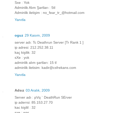
Sxe : Yok
Adminlik Alım Şartları : 5tl
Adminlik iletişim : no_fear_tr_@hotmail.com
Yanıtla
oguz
29 Kasım, 2009
server adı: Tc Deathrun Server [Tr Rank 1 ]
ip adresi: 212.252.38.11
kaç kişilik: 32
sXe : yok
adminlik alım şartları: 15 tl
adminlik iletisim: kadir@csfrekans.com
Yanıtla
Adsız
03 Aralık, 2009
Server adı : pVq ` DeathRun SErver
ip aderrsi: 85.153.27.70
kac kişilil : 32
sxe : war