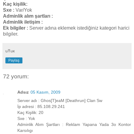
Kaç kişilik:
Sxe :
Var/Yok
Adminlik alım şartları :
Adminlik iletişim :
Ek bilgiler :
Server adına eklemek istediğiniz kategori harici
bilgiler.
uŦuк
Paylaş
72 yorum:
Adsız
05 Kasım, 2009
Server adı : Ghos[T]eaM [Deathrun] Clan Sw
İp adresi : 85.108.29.241
Kaç Kişilik: 20
Sxe : Yok
Adminlik Alım Şartları : Reklam Yapana Yada 3o Kontor
Karsılıgı