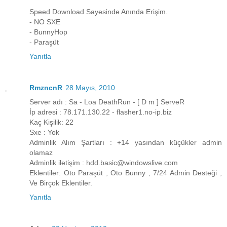
Speed Download Sayesinde Anında Erişim.
- NO SXE
- BunnyHop
- Paraşüt
Yanıtla
RmzncnR
28 Mayıs, 2010
Server adı : Sa - Loa DeathRun - [ D m ] ServeR
İp adresi : 78.171.130.22 - flasher1.no-ip.biz
Kaç Kişilik: 22
Sxe : Yok
Adminlik Alım Şartları : +14 yasından küçükler admin
olamaz
Adminlik iletişim : hdd.basic@windowslive.com
Eklentiler: Oto Paraşüt , Oto Bunny , 7/24 Admin Desteği ,
Ve Birçok Eklentiler.
Yanıtla