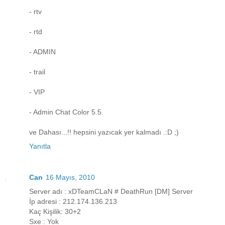
- rtv
- rtd
- ADMIN
- trail
- VIP
- Admin Chat Color 5.5
ve Dahası...!! hepsini yazıcak yer kalmadı .:D ;)
Yanıtla
Can
16 Mayıs, 2010
Server adı : xDTeamCLaN # DeathRun [DM] Server
İp adresi : 212.174.136.213
Kaç Kişilik: 30+2
Sxe : Yok