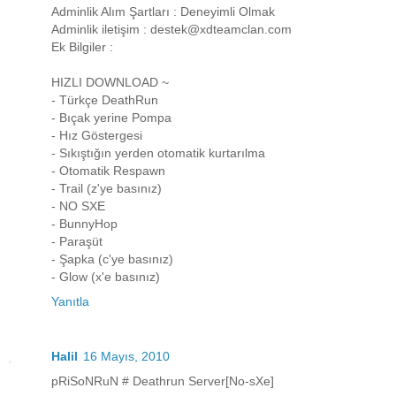
Adminlik Alım Şartları : Deneyimli Olmak
Adminlik iletişim : destek@xdteamclan.com
Ek Bilgiler :
HIZLI DOWNLOAD ~
- Türkçe DeathRun
- Bıçak yerine Pompa
- Hız Göstergesi
- Sıkıştığın yerden otomatik kurtarılma
- Otomatik Respawn
- Trail (z'ye basınız)
- NO SXE
- BunnyHop
- Paraşüt
- Şapka (c'ye basınız)
- Glow (x'e basınız)
Yanıtla
Halil
16 Mayıs, 2010
pRiSoNRuN # Deathrun Server[No-sXe]