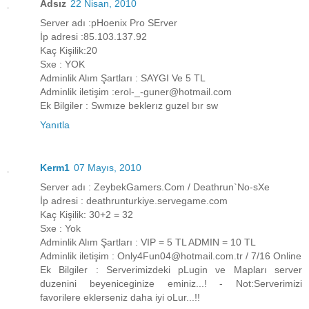
Adsız
22 Nisan, 2010
Server adı :pHoenix Pro SErver
İp adresi :85.103.137.92
Kaç Kişilik:20
Sxe : YOK
Adminlik Alım Şartları : SAYGI Ve 5 TL
Adminlik iletişim :erol-_-guner@hotmail.com
Ek Bilgiler : Swmıze beklerız guzel bır sw
Yanıtla
Kerm1
07 Mayıs, 2010
Server adı : ZeybekGamers.Com / Deathrun`No-sXe
İp adresi : deathrunturkiye.servegame.com
Kaç Kişilik: 30+2 = 32
Sxe : Yok
Adminlik Alım Şartları : VIP = 5 TL ADMIN = 10 TL
Adminlik iletişim : Only4Fun04@hotmail.com.tr / 7/16 Online
Ek Bilgiler : Serverimizdeki pLugin ve Mapları server
duzenini beyeniceginize eminiz...! - Not:Serverimizi
favorilere eklerseniz daha iyi oLur...!!