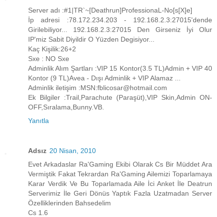
Server adı :#1|TR`~[Deathrun]ProfessionaL-No[s[X]e]
İp adresi :78.172.234.203 - 192.168.2.3:27015'dende
Girilebiliyor... 192.168.2.3:27015 Den Girseniz İyi Olur
IP'miz Sabit Diyildir O Yüzden Degisiyor...
Kaç Kişilik:26+2
Sxe : NO Sxe
Adminlik Alım Şartları :VIP 15 Kontor(3.5 TL)Admin + VIP 40
Kontor (9 TL)Avea - Dışı Adminlik + VIP Alamaz ...
Adminlik iletişim :MSN:fblicosar@hotmail.com
Ek Bilgiler :Trail,Parachute (Paraşüt),VIP Skin,Admin ON-
OFF,Sıralama,Bunny.VB.
Yanıtla
Adsız
20 Nisan, 2010
Evet Arkadaslar Ra'Gaming Ekibi Olarak Cs Bir Müddet Ara
Vermiştik Fakat Tekrardan Ra'Gaming Ailemizi Toparlamaya
Karar Verdik Ve Bu Toparlamada Aile İci Anket İle Deatrun
Serverimiz İle Geri Dönüs Yaptık Fazla Uzatmadan Server
Özelliklerinden Bahsedelim
Cs 1.6