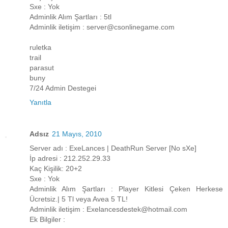
Sxe : Yok
Adminlik Alım Şartları : 5tl
Adminlik iletişim : server@csonlinegame.com
ruletka
trail
parasut
buny
7/24 Admin Destegei
Yanıtla
Adsız
21 Mayıs, 2010
Server adı : ExeLances | DeathRun Server [No sXe]
İp adresi : 212.252.29.33
Kaç Kişilik: 20+2
Sxe : Yok
Adminlik Alım Şartları : Player Kitlesi Çeken Herkese
Ücretsiz.| 5 Tl veya Avea 5 TL!
Adminlik iletişim : Exelancesdestek@hotmail.com
Ek Bilgiler :