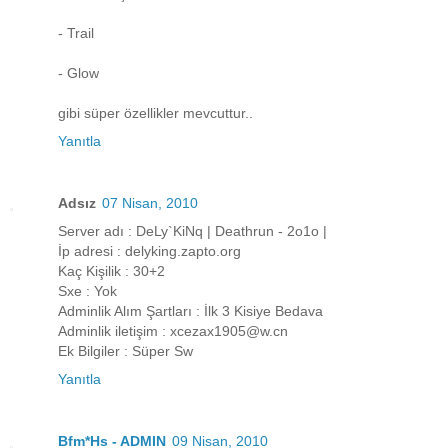
- Trail
- Glow
gibi süper özellikler mevcuttur..
Yanıtla
Adsız
07 Nisan, 2010
Server adı : DeLy`KiNq | Deathrun - 2o1o |
İp adresi : delyking.zapto.org
Kaç Kişilik : 30+2
Sxe : Yok
Adminlik Alım Şartları : İlk 3 Kisiye Bedava
Adminlik iletişim : xcezax1905@w.cn
Ek Bilgiler : Süper Sw
Yanıtla
Bfm*Hs - ADMIN
09 Nisan, 2010