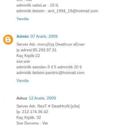
adminlik satisLar : 10 tL
adminlik iletisim : anil_1994_19@hotmail.com
Yanıtla
Admin
07 Aralık, 2009
Server Adı: moru(h)q Deathrun sErver
ip adresi:85.293.97.31
Kaç Kişilik:22
sxe:war
adminlik satısları:5 tl 5 admınlık 20 tl
adminlik iletisim:pantiric@hotmail.com
Yanıtla
Adsız
12 Aralık, 2009
Server Adı: ResT # DeatHruN [sXe]
İp: 212.174.36.42
Kaç Kişilik: 32
Sxe Durumu : Var