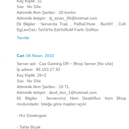
Kaç Kişilik: 32
Sxe : No SXe
Adminlik Alım Şartları : 20 kontor
Adminlik iletişim : dj_sinan_99@hotmail.com
Ek Bilgiler : Serverda TraiL , PaRaCHute . BunNY , CoK
EgLenCeLi TaVSiYe EdiYoRuM FarKı GöRün
Yanıtla
Can
04 Nisan, 2010
Server adı : Cas Gaming DR ~ Bhop Server [No sXe]
İp adresi : 85.153.27.92
Kaç Kişilik: 26+2
Sxe : No SXe
Adminlik Alım Şartları : 10 TL
Adminlik iletişim : devil_lion_1@hotmail.com
Ek Bilgiler : Serverımız Hem DeathRun hem Bhop
modundadır. İsteğe göre mapleri açılır.
- Hız Göstergesi
- Tahta Bıçak