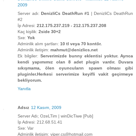
2009
Server adı:
DenizliCs DeathRun #1
| DenizliCs DeathRun
#2
İp Adresi:
212.175.237.219 - 212.175.237.208
Kaç kişilik:
2side 30+2
Sxe:
Yok
Adminlik alım şartları:
10 tl veya 70 kontör.
Adminlik iletişim:
mahmut@denizlics.net
Ek bilgiler:
Serverimizde bunny eklentisi yoktur. Ayrıca
kendi yapımımız olan 8 adet plugin vardır. Duvara
sıkışmama, ölen oyuncuların spawn olması gibi
pluginler.Herkesi serverimize keyifli vakit geçirmeye
bekliyorum.
Yanıtla
Adsız
12 Kasım, 2009
Server Adı; OzeLTim | winDicTiwe [Pub]
İp Adresi: 212.68.51.41
Sxe: Var
Adminlik iletişim: viper.cs@hotmail.com