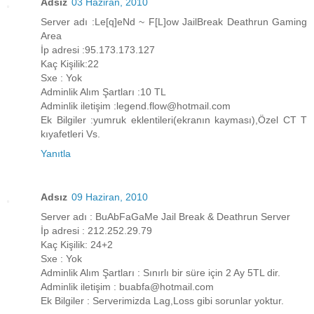
Adsız
03 Haziran, 2010
Server adı :Le[q]eNd ~ F[L]ow JailBreak Deathrun Gaming
Area
İp adresi :95.173.173.127
Kaç Kişilik:22
Sxe : Yok
Adminlik Alım Şartları :10 TL
Adminlik iletişim :legend.flow@hotmail.com
Ek Bilgiler :yumruk eklentileri(ekranın kayması),Özel CT T
kıyafetleri Vs.
Yanıtla
Adsız
09 Haziran, 2010
Server adı : BuAbFaGaMe Jail Break & Deathrun Server
İp adresi : 212.252.29.79
Kaç Kişilik: 24+2
Sxe : Yok
Adminlik Alım Şartları : Sınırlı bir süre için 2 Ay 5TL dir.
Adminlik iletişim : buabfa@hotmail.com
Ek Bilgiler : Serverimizda Lag,Loss gibi sorunlar yoktur.