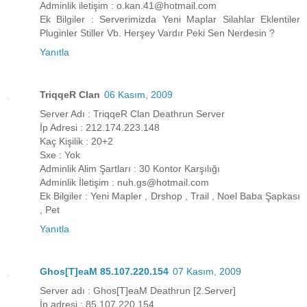
Adminlik iletişim : o.kan.41@hotmail.com
Ek Bilgiler : Serverimizda Yeni Maplar Silahlar Eklentiler
Pluginler Stiller Vb. Herşey Vardır Peki Sen Nerdesin ?
Yanıtla
TriqqeR Clan
06 Kasım, 2009
Server Adı : TriqqeR Clan Deathrun Server
İp Adresi : 212.174.223.148
Kaç Kişilik : 20+2
Sxe : Yok
Adminlik Alim Şartları : 30 Kontor Karşılığı
Adminlik İletişim : nuh.gs@hotmail.com
Ek Bilgiler : Yeni Mapler , Drshop , Trail , Noel Baba Şapkası
, Pet
Yanıtla
Ghos[T]eaM 85.107.220.154
07 Kasım, 2009
Server adı : Ghos[T]eaM Deathrun [2.Server]
İp adresi : 85.107.220.154