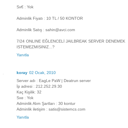
Sx€ : Yok
Adminlik Fiyatı : 10 TL / 50 KONTOR
Adminlik Satış : sahin@avci.com
7/24 ONLINE EĞLENCELİ JAILBREAK SERVER DENEMEK
ISTEMEZMISINIZ...?
Yanıtla
koray
02 Ocak, 2010
Server adı : EagLe PaW | Deatrun server
İp adresi : 212.252.29.30
Kaç Kişilik: 32
Sxe : Yok
Adminlik Alım Şartları : 30 kontur
Adminlik iletişim : satis@sistemcs.com
Yanıtla