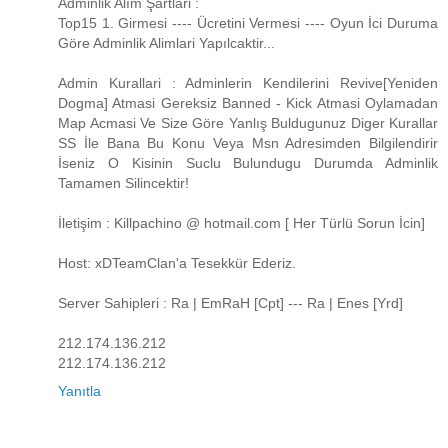
Adminlik Alım Şartlari :
Top15 1. Girmesi ---- Ücretini Vermesi ---- Oyun İci Duruma
Göre Adminlik Alimlari Yapılcaktir...
Admin Kurallari : Adminlerin Kendilerini Revive[Yeniden
Dogma] Atmasi Gereksiz Banned - Kick Atmasi Oylamadan
Map Acmasi Ve Size Göre Yanlış Buldugunuz Diger Kurallar
SS İle Bana Bu Konu Veya Msn Adresimden Bilgilendirir
İseniz O Kisinin Suclu Bulundugu Durumda Adminlik
Tamamen Silincektir!
İletişim : Killpachino @ hotmail.com [ Her Türlü Sorun İcin]
Host: xDTeamClan'a Tesekkür Ederiz.
Server Sahipleri : Ra | EmRaH [Cpt] --- Ra | Enes [Yrd]
212.174.136.212
212.174.136.212
Yanıtla