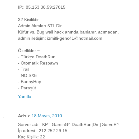
İP:: 85.153.38.59:27015
32 Kisiliktir.
Admin Alımları 5TL Dir.
Küfür vs. Bug wall hack anında banlanır. acımadan.
admin iletişim: izmitli-genc41@hotmail.com
Özellikler ~
- Türkçe DeathRun
- Otomatik Respawn
- Trail
- NO SXE
- BunnyHop
- Paraşüt
Yanıtla
Adsız
18 Mayıs, 2010
Server adı : KPT-GaminG^ DeathRun[Dm] ServeR^
İp adresi : 212.252.29.15
Kaç Kişilik: 22