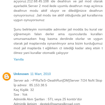
açıyoruz.212.68.45.108 ide deahtrun ve jail mod olarak
ayarladık.Server 2 mod ilede uyumlu deathrun map açılınca
deathrun modu aktif oluyor ve dilediğinizce deathrun
oynuyorsunuz .Jail modu ise aktif olduğunda jail kurallarına
uygun oynuyorsunuz
Şunu belirteyim normalde admınler jail modda bu kural var
çiğnemeyin falan derler ama oyuncularda kuralları
umursamazken frag kasma derdinde olurlar ve uygun
olarak jail maplarında oynanılmıyor ama bizim kurduğumuz
mod jail maplarda t eğilirken ct istediği kadar ateş etsin t
ölmez yani kurallar otomatik çalışıyor
Yanıtla
Unknown
11 Mart, 2010
Server adı :~P!RaTeS~DeathRun[DM]Server 7/24 NoN Stop
İp adresi : 85.153.38.5
Kaç Kişilik: 32
Sxe : Yok
Adminlik Alım Şartları : 5TL veya 25 kontör'dür
Adminlik iletişim : destek@gamesilkroad.com