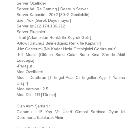
Server Özellikler :
Server Ad :Ra'Gaming | Deatrun Server
Server Kapasite : 20+2 [30+2 Gecilebilir]
Sxe : Yok [Gerek Duyulmuyor]
Server İp:212.174.136.212
Server Pluginler :
-Trail [Arkanizdan Renkli Bir Kuyruk Gelir]
-Glow [Üstünüz Belirlediginiz Renk İle Kaplanir]
-Hız Gösterimi [Ne Kadar Hızla Gittiniginizi Görürsünüz]
-Kill Music [Ölünce Sarki Calar Bunu Kısa Sürede Aktif
Edecegiz]
-Paraşüt
Mod Özellikleri :
Mod : Deathrun [T Engel Acar Ct Engelleri Aşip T Yanina
Ulaşir]
Mod Version : 2.5
Mod Dili : TR [Türkce]
Clan Alım Şartlari :
Clanımız +15 Yaş Ve Üzeri Olmasi Şartinca Oyun İci
Durumuna Bakılarak Alinir