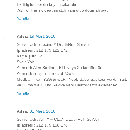
Ek Bilgiler : Gelin keyfini çıkaralım
7/24 online sw deathmatch yani ölüp dogmalı sw :)
Yanıtla
Adsız
19 Mart, 2010
Server adı :xLexinq # DeathRun Server
İp adresi : 212.175.122.172
Kaç Kişilik: 32
Sxe : Yok
Adminlik Alım Şartları : 5TL veya 2o kontör'dür
Adminlik iletişim : breezah@w.cn
ModLar : Kar YaĞıŞı waR. NoeL Baba Şapkası waR. TraiL
ve GLow waR. Oto Revive yani DeathMatch eklenecek..
Yanıtla
Adsız
31 Mart, 2010
Server adı : ArmY ~ CLaN DEatHRuN SerVer
İp adresi : 212.175.158.178