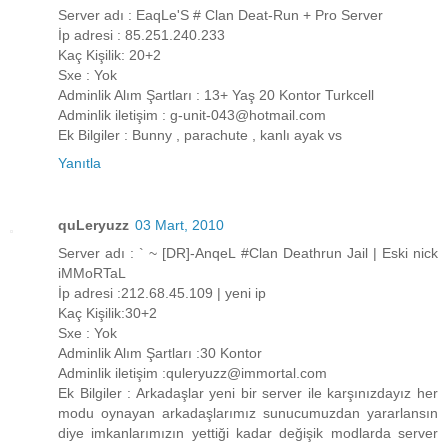
Server adı : EaqLe'S # Clan Deat-Run + Pro Server
İp adresi : 85.251.240.233
Kaç Kişilik: 20+2
Sxe : Yok
Adminlik Alım Şartları : 13+ Yaş 20 Kontor Turkcell
Adminlik iletişim : g-unit-043@hotmail.com
Ek Bilgiler : Bunny , parachute , kanlı ayak vs
Yanıtla
quLeryuzz
03 Mart, 2010
Server adı : ` ~ [DR]-AnqeL #Clan Deathrun Jail | Eski nick
iMMoRTaL
İp adresi :212.68.45.109 | yeni ip
Kaç Kişilik:30+2
Sxe : Yok
Adminlik Alım Şartları :30 Kontor
Adminlik iletişim :quleryuzz@immortal.com
Ek Bilgiler : Arkadaşlar yeni bir server ile karşınızdayız her
modu oynayan arkadaşlarımız sunucumuzdan yararlansın
diye imkanlarımızın yettiği kadar değişik modlarda server