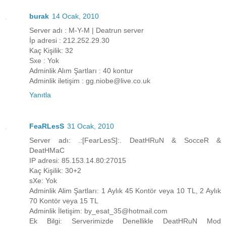
burak
14 Ocak, 2010
Server adı : M-Y-M | Deatrun server
İp adresi : 212.252.29.30
Kaç Kişilik: 32
Sxe : Yok
Adminlik Alım Şartları : 40 kontur
Adminlik iletişim : gg.niobe@live.co.uk
Yanıtla
FeaRLesS
31 Ocak, 2010
Server adı: .:[FearLesS]:. DeatHRuN & SocceR &
DeatHMaC
IP adresi: 85.153.14.80:27015
Kaç Kişilik: 30+2
sXe: Yok
Adminlik Alim Şartları: 1 Aylık 45 Kontör veya 10 TL, 2 Aylık
70 Kontör veya 15 TL
Adminlik İletişim: by_esat_35@hotmail.com
Ek Bilgi: Serverimizde Denellikle DeatHRuN Mod