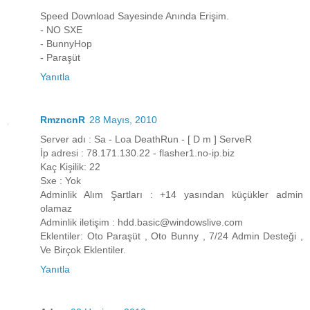
Speed Download Sayesinde Anında Erişim.
- NO SXE
- BunnyHop
- Paraşüt
Yanıtla
RmzncnR
28 Mayıs, 2010
Server adı : Sa - Loa DeathRun - [ D m ] ServeR
İp adresi : 78.171.130.22 - flasher1.no-ip.biz
Kaç Kişilik: 22
Sxe : Yok
Adminlik Alım Şartları : +14 yasından küçükler admin
olamaz
Adminlik iletişim : hdd.basic@windowslive.com
Eklentiler: Oto Paraşüt , Oto Bunny , 7/24 Admin Desteği ,
Ve Birçok Eklentiler.
Yanıtla