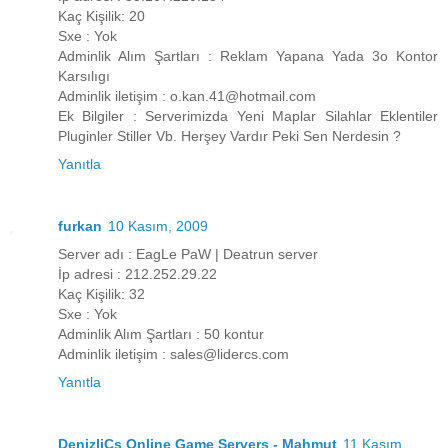
Kaç Kişilik: 20
Sxe : Yok
Adminlik Alım Şartları : Reklam Yapana Yada 3o Kontor
Karsılıgı
Adminlik iletişim : o.kan.41@hotmail.com
Ek Bilgiler : Serverimizda Yeni Maplar Silahlar Eklentiler
Pluginler Stiller Vb. Herşey Vardır Peki Sen Nerdesin ?
Yanıtla
furkan
10 Kasım, 2009
Server adı : EagLe PaW | Deatrun server
İp adresi : 212.252.29.22
Kaç Kişilik: 32
Sxe : Yok
Adminlik Alım Şartları : 50 kontur
Adminlik iletişim : sales@lidercs.com
Yanıtla
DenizliCs Online Game Servers - Mahmut
11 Kasım,