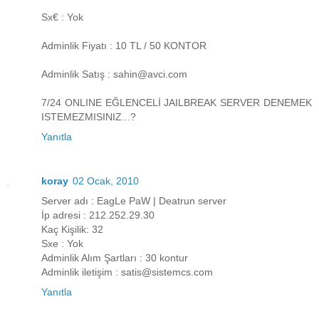
Sx€ : Yok
Adminlik Fiyatı : 10 TL / 50 KONTOR
Adminlik Satış : sahin@avci.com
7/24 ONLINE EĞLENCELİ JAILBREAK SERVER DENEMEK
ISTEMEZMISINIZ...?
Yanıtla
koray
02 Ocak, 2010
Server adı : EagLe PaW | Deatrun server
İp adresi : 212.252.29.30
Kaç Kişilik: 32
Sxe : Yok
Adminlik Alım Şartları : 30 kontur
Adminlik iletişim : satis@sistemcs.com
Yanıtla