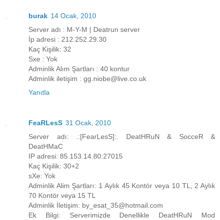
burak
14 Ocak, 2010
Server adı : M-Y-M | Deatrun server
İp adresi : 212.252.29.30
Kaç Kişilik: 32
Sxe : Yok
Adminlik Alım Şartları : 40 kontur
Adminlik iletişim : gg.niobe@live.co.uk
Yanıtla
FeaRLesS
31 Ocak, 2010
Server adı: .:[FearLesS]:. DeatHRuN & SocceR &
DeatHMaC
IP adresi: 85.153.14.80:27015
Kaç Kişilik: 30+2
sXe: Yok
Adminlik Alim Şartları: 1 Aylık 45 Kontör veya 10 TL, 2 Aylık
70 Kontör veya 15 TL
Adminlik İletişim: by_esat_35@hotmail.com
Ek Bilgi: Serverimizde Denellikle DeatHRuN Mod