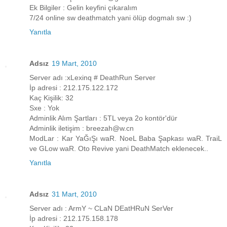
Ek Bilgiler : Gelin keyfini çıkaralım
7/24 online sw deathmatch yani ölüp dogmalı sw :)
Yanıtla
Adsız
19 Mart, 2010
Server adı :xLexinq # DeathRun Server
İp adresi : 212.175.122.172
Kaç Kişilik: 32
Sxe : Yok
Adminlik Alım Şartları : 5TL veya 2o kontör'dür
Adminlik iletişim : breezah@w.cn
ModLar : Kar YaĞıŞı waR. NoeL Baba Şapkası waR. TraiL
ve GLow waR. Oto Revive yani DeathMatch eklenecek..
Yanıtla
Adsız
31 Mart, 2010
Server adı : ArmY ~ CLaN DEatHRuN SerVer
İp adresi : 212.175.158.178