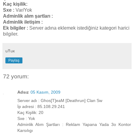
Kaç kişilik:
Sxe :
Var/Yok
Adminlik alım şartları :
Adminlik iletişim :
Ek bilgiler :
Server adına eklemek istediğiniz kategori harici
bilgiler.
uŦuк
Paylaş
72 yorum:
Adsız
05 Kasım, 2009
Server adı : Ghos[T]eaM [Deathrun] Clan Sw
İp adresi : 85.108.29.241
Kaç Kişilik: 20
Sxe : Yok
Adminlik Alım Şartları : Reklam Yapana Yada 3o Kontor
Karsılıgı