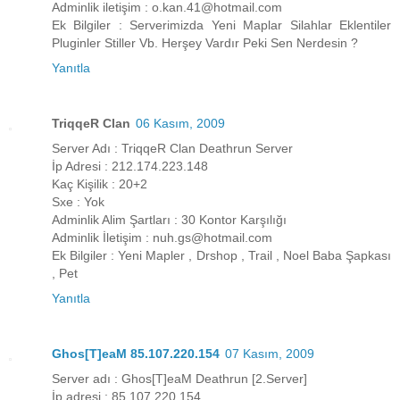
Adminlik iletişim : o.kan.41@hotmail.com
Ek Bilgiler : Serverimizda Yeni Maplar Silahlar Eklentiler
Pluginler Stiller Vb. Herşey Vardır Peki Sen Nerdesin ?
Yanıtla
TriqqeR Clan
06 Kasım, 2009
Server Adı : TriqqeR Clan Deathrun Server
İp Adresi : 212.174.223.148
Kaç Kişilik : 20+2
Sxe : Yok
Adminlik Alim Şartları : 30 Kontor Karşılığı
Adminlik İletişim : nuh.gs@hotmail.com
Ek Bilgiler : Yeni Mapler , Drshop , Trail , Noel Baba Şapkası
, Pet
Yanıtla
Ghos[T]eaM 85.107.220.154
07 Kasım, 2009
Server adı : Ghos[T]eaM Deathrun [2.Server]
İp adresi : 85.107.220.154