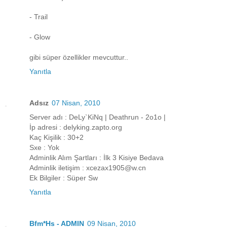
- Trail
- Glow
gibi süper özellikler mevcuttur..
Yanıtla
Adsız
07 Nisan, 2010
Server adı : DeLy`KiNq | Deathrun - 2o1o |
İp adresi : delyking.zapto.org
Kaç Kişilik : 30+2
Sxe : Yok
Adminlik Alım Şartları : İlk 3 Kisiye Bedava
Adminlik iletişim : xcezax1905@w.cn
Ek Bilgiler : Süper Sw
Yanıtla
Bfm*Hs - ADMIN
09 Nisan, 2010