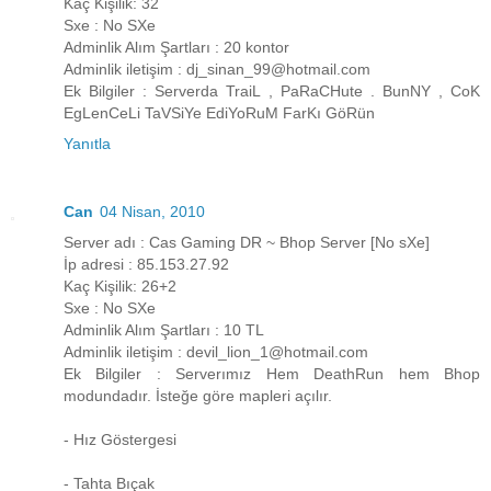
Kaç Kişilik: 32
Sxe : No SXe
Adminlik Alım Şartları : 20 kontor
Adminlik iletişim : dj_sinan_99@hotmail.com
Ek Bilgiler : Serverda TraiL , PaRaCHute . BunNY , CoK
EgLenCeLi TaVSiYe EdiYoRuM FarKı GöRün
Yanıtla
Can
04 Nisan, 2010
Server adı : Cas Gaming DR ~ Bhop Server [No sXe]
İp adresi : 85.153.27.92
Kaç Kişilik: 26+2
Sxe : No SXe
Adminlik Alım Şartları : 10 TL
Adminlik iletişim : devil_lion_1@hotmail.com
Ek Bilgiler : Serverımız Hem DeathRun hem Bhop
modundadır. İsteğe göre mapleri açılır.
- Hız Göstergesi
- Tahta Bıçak