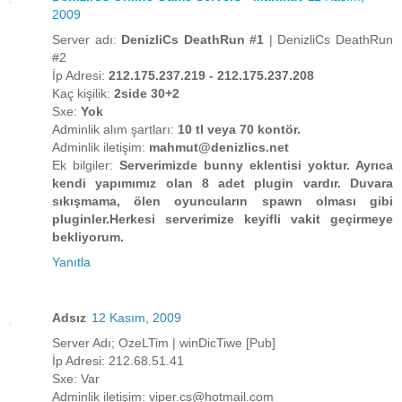
2009
Server adı:
DenizliCs DeathRun #1
| DenizliCs DeathRun
#2
İp Adresi:
212.175.237.219 - 212.175.237.208
Kaç kişilik:
2side 30+2
Sxe:
Yok
Adminlik alım şartları:
10 tl veya 70 kontör.
Adminlik iletişim:
mahmut@denizlics.net
Ek bilgiler:
Serverimizde bunny eklentisi yoktur. Ayrıca
kendi yapımımız olan 8 adet plugin vardır. Duvara
sıkışmama, ölen oyuncuların spawn olması gibi
pluginler.Herkesi serverimize keyifli vakit geçirmeye
bekliyorum.
Yanıtla
Adsız
12 Kasım, 2009
Server Adı; OzeLTim | winDicTiwe [Pub]
İp Adresi: 212.68.51.41
Sxe: Var
Adminlik iletişim: viper.cs@hotmail.com