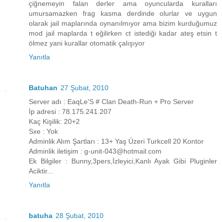
çiğnemeyin falan derler ama oyuncularda kuralları
umursamazken frag kasma derdinde olurlar ve uygun
olarak jail maplarında oynanılmıyor ama bizim kurduğumuz
mod jail maplarda t eğilirken ct istediği kadar ateş etsin t
ölmez yani kurallar otomatik çalışıyor
Yanıtla
Batuhan
27 Şubat, 2010
Server adı : EaqLe'S # Clan Death-Run + Pro Server
İp adresi : 78.175.241.207
Kaç Kişilik: 20+2
Sxe : Yok
Adminlik Alım Şartları : 13+ Yaş Üzeri Turkcell 20 Kontor
Adminlik iletişim : g-unit-043@hotmail.com
Ek Bilgiler : Bunny,3pers,İzleyici,Kanlı Ayak Gibi Pluginler
Aciktir...
Yanıtla
batuha
28 Şubat, 2010