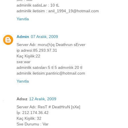
adminlik satisLar : 10 tL
adminlik iletisim : anil_1994_19@hotmail.com
Yanıtla
Admin
07 Aralık, 2009
Server Adı: moru(h)q Deathrun sErver
ip adresi:85.293.97.31
Kaç Kişilik:22
sxe:war
adminlik satısları:5 tl 5 admınlık 20 tl
adminlik iletisim:pantiric@hotmail.com
Yanıtla
Adsız
12 Aralık, 2009
Server Adı: ResT # DeatHruN [sXe]
İp: 212.174.36.42
Kaç Kişilik: 32
Sxe Durumu : Var