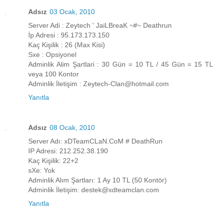
Adsız
03 Ocak, 2010
Server Adi : Zeytech ' JaiLBreaK ~#~ Deathrun
İp Adresi : 95.173.173.150
Kaç Kişilik : 26 (Max Kisi)
Sxe : Opsiyonel
Adminlik Alim Şartlari : 30 Gün = 10 TL / 45 Gün = 15 TL
veya 100 Kontor
Adminlik İletişim : Zeytech-Clan@hotmail.com
Yanıtla
Adsız
08 Ocak, 2010
Server Adı: xDTeamCLaN.CoM # DeathRun
IP Adresi: 212.252.38.190
Kaç Kişilik: 22+2
sXe: Yok
Adminlik Alım Şartları: 1 Ay 10 TL (50 Kontör)
Adminlik İletişim: destek@xdteamclan.com
Yanıtla