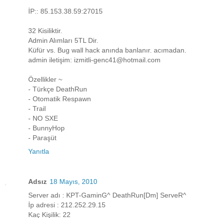
İP:: 85.153.38.59:27015
32 Kisiliktir.
Admin Alımları 5TL Dir.
Küfür vs. Bug wall hack anında banlanır. acımadan.
admin iletişim: izmitli-genc41@hotmail.com
Özellikler ~
- Türkçe DeathRun
- Otomatik Respawn
- Trail
- NO SXE
- BunnyHop
- Paraşüt
Yanıtla
Adsız
18 Mayıs, 2010
Server adı : KPT-GaminG^ DeathRun[Dm] ServeR^
İp adresi : 212.252.29.15
Kaç Kişilik: 22