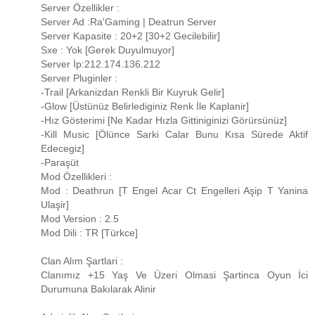
Server Özellikler :
Server Ad :Ra'Gaming | Deatrun Server
Server Kapasite : 20+2 [30+2 Gecilebilir]
Sxe : Yok [Gerek Duyulmuyor]
Server İp:212.174.136.212
Server Pluginler :
-Trail [Arkanizdan Renkli Bir Kuyruk Gelir]
-Glow [Üstünüz Belirlediginiz Renk İle Kaplanir]
-Hız Gösterimi [Ne Kadar Hızla Gittiniginizi Görürsünüz]
-Kill Music [Ölünce Sarki Calar Bunu Kısa Sürede Aktif
Edecegiz]
-Paraşüt
Mod Özellikleri :
Mod : Deathrun [T Engel Acar Ct Engelleri Aşip T Yanina
Ulaşir]
Mod Version : 2.5
Mod Dili : TR [Türkce]
Clan Alım Şartlari :
Clanımız +15 Yaş Ve Üzeri Olmasi Şartinca Oyun İci
Durumuna Bakılarak Alinir