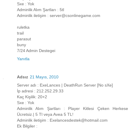
Sxe : Yok
Adminlik Alım Şartları : 5tl
Adminlik iletişim : server@csonlinegame.com
ruletka
trail
parasut
buny
7/24 Admin Destegei
Yanıtla
Adsız
21 Mayıs, 2010
Server adı : ExeLances | DeathRun Server [No sXe]
İp adresi : 212.252.29.33
Kaç Kişilik: 20+2
Sxe : Yok
Adminlik Alım Şartları : Player Kitlesi Çeken Herkese
Ücretsiz.| 5 Tl veya Avea 5 TL!
Adminlik iletişim : Exelancesdestek@hotmail.com
Ek Bilgiler :