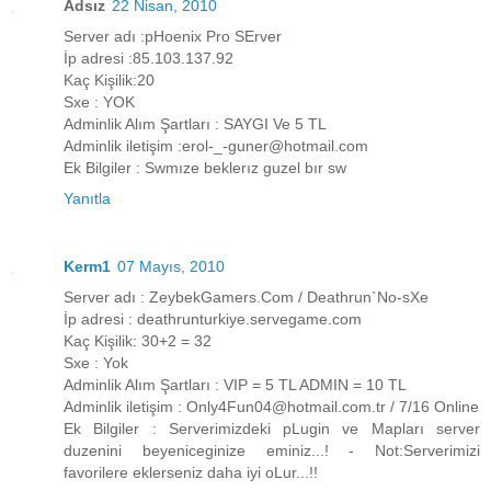
Adsız
22 Nisan, 2010
Server adı :pHoenix Pro SErver
İp adresi :85.103.137.92
Kaç Kişilik:20
Sxe : YOK
Adminlik Alım Şartları : SAYGI Ve 5 TL
Adminlik iletişim :erol-_-guner@hotmail.com
Ek Bilgiler : Swmıze beklerız guzel bır sw
Yanıtla
Kerm1
07 Mayıs, 2010
Server adı : ZeybekGamers.Com / Deathrun`No-sXe
İp adresi : deathrunturkiye.servegame.com
Kaç Kişilik: 30+2 = 32
Sxe : Yok
Adminlik Alım Şartları : VIP = 5 TL ADMIN = 10 TL
Adminlik iletişim : Only4Fun04@hotmail.com.tr / 7/16 Online
Ek Bilgiler : Serverimizdeki pLugin ve Mapları server
duzenini beyeniceginize eminiz...! - Not:Serverimizi
favorilere eklerseniz daha iyi oLur...!!