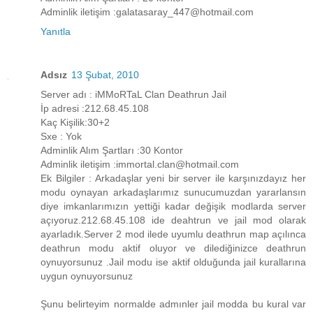
Adminlik iletişim :galatasaray_447@hotmail.com
Yanıtla
Adsız
13 Şubat, 2010
Server adı : iMMoRTaL Clan Deathrun Jail
İp adresi :212.68.45.108
Kaç Kişilik:30+2
Sxe : Yok
Adminlik Alım Şartları :30 Kontor
Adminlik iletişim :immortal.clan@hotmail.com
Ek Bilgiler : Arkadaşlar yeni bir server ile karşınızdayız her
modu oynayan arkadaşlarımız sunucumuzdan yararlansın
diye imkanlarımızın yettiği kadar değişik modlarda server
açıyoruz.212.68.45.108 ide deahtrun ve jail mod olarak
ayarladık.Server 2 mod ilede uyumlu deathrun map açılınca
deathrun modu aktif oluyor ve dilediğinizce deathrun
oynuyorsunuz .Jail modu ise aktif olduğunda jail kurallarına
uygun oynuyorsunuz
Şunu belirteyim normalde admınler jail modda bu kural var