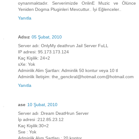
oynanmaktadır. Serverimizde OnlinE Muzic ve Ölünce
Yeniden Dogma Pluginleri Mevcuttur.. İyi Eğlenceler..
Yanıtla
Adsız
05 Şubat, 2010
Server adı: OnlyMy deathrun Jail Server FuLL
IP adresi: 95.173.173.124
Kaç Kişilik: 24+2
sXe: Yok
Adminlik Alim Şartları: Adminlik 50 kontur veya 10 tl
Adminlik İletişim: the_genckral@hotmail.com@hotmail.com
Yanıtla
ase
10 Şubat, 2010
Server adı :Dream DeatHrun Server
İp adresi :212.85.23.12
Kaç Kişilik:30+2
Sxe : Yok
Adminlik Alım Şartları : 20 kontor