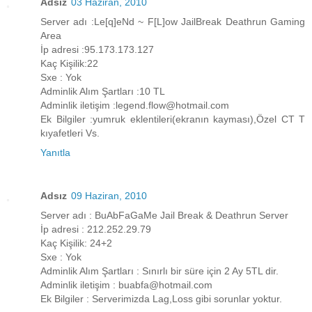
Adsız
03 Haziran, 2010
Server adı :Le[q]eNd ~ F[L]ow JailBreak Deathrun Gaming
Area
İp adresi :95.173.173.127
Kaç Kişilik:22
Sxe : Yok
Adminlik Alım Şartları :10 TL
Adminlik iletişim :legend.flow@hotmail.com
Ek Bilgiler :yumruk eklentileri(ekranın kayması),Özel CT T
kıyafetleri Vs.
Yanıtla
Adsız
09 Haziran, 2010
Server adı : BuAbFaGaMe Jail Break & Deathrun Server
İp adresi : 212.252.29.79
Kaç Kişilik: 24+2
Sxe : Yok
Adminlik Alım Şartları : Sınırlı bir süre için 2 Ay 5TL dir.
Adminlik iletişim : buabfa@hotmail.com
Ek Bilgiler : Serverimizda Lag,Loss gibi sorunlar yoktur.