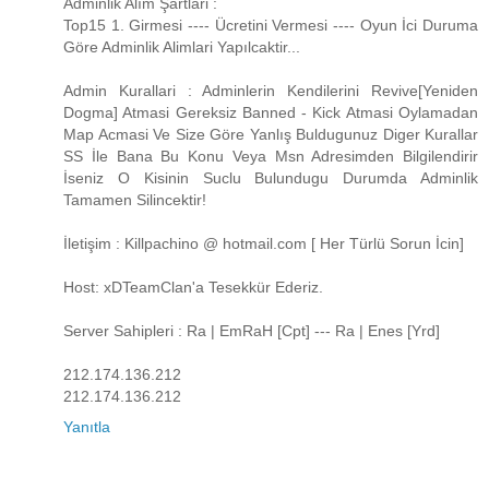
Adminlik Alım Şartlari :
Top15 1. Girmesi ---- Ücretini Vermesi ---- Oyun İci Duruma
Göre Adminlik Alimlari Yapılcaktir...
Admin Kurallari : Adminlerin Kendilerini Revive[Yeniden
Dogma] Atmasi Gereksiz Banned - Kick Atmasi Oylamadan
Map Acmasi Ve Size Göre Yanlış Buldugunuz Diger Kurallar
SS İle Bana Bu Konu Veya Msn Adresimden Bilgilendirir
İseniz O Kisinin Suclu Bulundugu Durumda Adminlik
Tamamen Silincektir!
İletişim : Killpachino @ hotmail.com [ Her Türlü Sorun İcin]
Host: xDTeamClan'a Tesekkür Ederiz.
Server Sahipleri : Ra | EmRaH [Cpt] --- Ra | Enes [Yrd]
212.174.136.212
212.174.136.212
Yanıtla