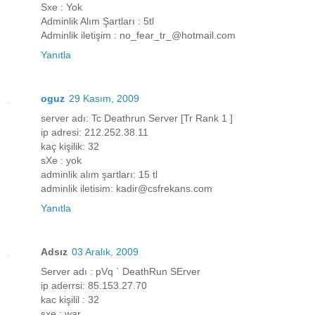
Sxe : Yok
Adminlik Alım Şartları : 5tl
Adminlik iletişim : no_fear_tr_@hotmail.com
Yanıtla
oguz
29 Kasım, 2009
server adı: Tc Deathrun Server [Tr Rank 1 ]
ip adresi: 212.252.38.11
kaç kişilik: 32
sXe : yok
adminlik alım şartları: 15 tl
adminlik iletisim: kadir@csfrekans.com
Yanıtla
Adsız
03 Aralık, 2009
Server adı : pVq ` DeathRun SErver
ip aderrsi: 85.153.27.70
kac kişilil : 32
sxe : war