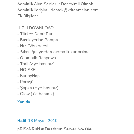
Adminlik Alım Şartları : Deneyimli Olmak
Adminlik iletişim : destek@xdteamclan.com
Ek Bilgiler :
HIZLI DOWNLOAD ~
- Türkçe DeathRun
- Bıçak yerine Pompa
- Hız Göstergesi
- Sıkıştığın yerden otomatik kurtarılma
- Otomatik Respawn
- Trail (z'ye basınız)
- NO SXE
- BunnyHop
- Paraşüt
- Şapka (c'ye basınız)
- Glow (x'e basınız)
Yanıtla
Halil
16 Mayıs, 2010
pRiSoNRuN # Deathrun Server[No-sXe]