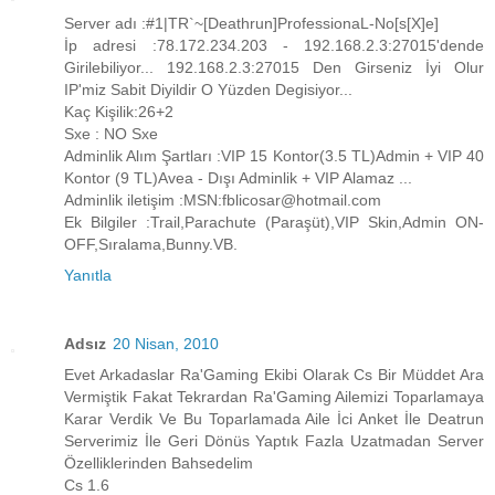
Server adı :#1|TR`~[Deathrun]ProfessionaL-No[s[X]e]
İp adresi :78.172.234.203 - 192.168.2.3:27015'dende
Girilebiliyor... 192.168.2.3:27015 Den Girseniz İyi Olur
IP'miz Sabit Diyildir O Yüzden Degisiyor...
Kaç Kişilik:26+2
Sxe : NO Sxe
Adminlik Alım Şartları :VIP 15 Kontor(3.5 TL)Admin + VIP 40
Kontor (9 TL)Avea - Dışı Adminlik + VIP Alamaz ...
Adminlik iletişim :MSN:fblicosar@hotmail.com
Ek Bilgiler :Trail,Parachute (Paraşüt),VIP Skin,Admin ON-
OFF,Sıralama,Bunny.VB.
Yanıtla
Adsız
20 Nisan, 2010
Evet Arkadaslar Ra'Gaming Ekibi Olarak Cs Bir Müddet Ara
Vermiştik Fakat Tekrardan Ra'Gaming Ailemizi Toparlamaya
Karar Verdik Ve Bu Toparlamada Aile İci Anket İle Deatrun
Serverimiz İle Geri Dönüs Yaptık Fazla Uzatmadan Server
Özelliklerinden Bahsedelim
Cs 1.6