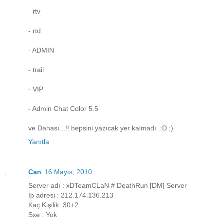
- rtv
- rtd
- ADMIN
- trail
- VIP
- Admin Chat Color 5.5
ve Dahası...!! hepsini yazıcak yer kalmadı .:D ;)
Yanıtla
Can
16 Mayıs, 2010
Server adı : xDTeamCLaN # DeathRun [DM] Server
İp adresi : 212.174.136.213
Kaç Kişilik: 30+2
Sxe : Yok