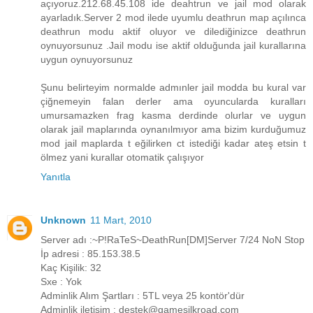
açıyoruz.212.68.45.108 ide deahtrun ve jail mod olarak
ayarladık.Server 2 mod ilede uyumlu deathrun map açılınca
deathrun modu aktif oluyor ve dilediğinizce deathrun
oynuyorsunuz .Jail modu ise aktif olduğunda jail kurallarına
uygun oynuyorsunuz
Şunu belirteyim normalde admınler jail modda bu kural var
çiğnemeyin falan derler ama oyuncularda kuralları
umursamazken frag kasma derdinde olurlar ve uygun
olarak jail maplarında oynanılmıyor ama bizim kurduğumuz
mod jail maplarda t eğilirken ct istediği kadar ateş etsin t
ölmez yani kurallar otomatik çalışıyor
Yanıtla
Unknown
11 Mart, 2010
Server adı :~P!RaTeS~DeathRun[DM]Server 7/24 NoN Stop
İp adresi : 85.153.38.5
Kaç Kişilik: 32
Sxe : Yok
Adminlik Alım Şartları : 5TL veya 25 kontör'dür
Adminlik iletişim : destek@gamesilkroad.com