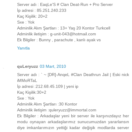
Server adı : EaqLe'S # Clan Deat-Run + Pro Server
İp adresi : 85.251.240.233
Kaç Kişilik: 20+2
Sxe : Yok
Adminlik Alım Şartları : 13+ Yaş 20 Kontor Turkcell
Adminlik iletişim : g-unit-043@hotmail.com
Ek Bilgiler : Bunny , parachute , kanlı ayak vs
Yanıtla
quLeryuzz
03 Mart, 2010
Server adı : ` ~ [DR]-AnqeL #Clan Deathrun Jail | Eski nick
iMMoRTaL
İp adresi :212.68.45.109 | yeni ip
Kaç Kişilik:30+2
Sxe : Yok
Adminlik Alım Şartları :30 Kontor
Adminlik iletişim :quleryuzz@immortal.com
Ek Bilgiler : Arkadaşlar yeni bir server ile karşınızdayız her
modu oynayan arkadaşlarımız sunucumuzdan yararlansın
diye imkanlarımızın yettiği kadar değişik modlarda server