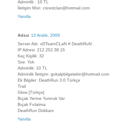
Adminlik : 10 TL
İletişim Msn: csrestclan@hotmail.com
Yanıtla
Adsız
13 Aralık, 2009
Server Adı: xDTeamCLaN # DeathRuN
IP Adresi: 212.252.38.15
Kaç Kişilik: 32
Sxe: Yok
Adminlik: 10 TL
Adminlik İletişim: gokalpbilgetekin@hotmail.com
Ek Bilgiler: DeathRun 3.0 Türkçe
Trail
Glow [Türkçe]
Bıçak Yerine Yumruk Var
Bıçak Fırlatma
DeathRun Dükkanı
Yanıtla