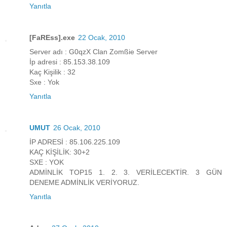
Yanıtla
[FaREss].exe
22 Ocak, 2010
Server adı : G0qzX Clan Zomßie Server
İp adresi : 85.153.38.109
Kaç Kişilik : 32
Sxe : Yok
Yanıtla
UMUT
26 Ocak, 2010
İP ADRESİ : 85.106.225.109
KAÇ KİŞİLİK: 30+2
SXE : YOK
ADMİNLİK TOP15 1. 2. 3. VERİLECEKTİR. 3 GÜN
DENEME ADMİNLİK VERİYORUZ.
Yanıtla