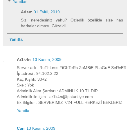
Yanıtlar
Adsız
01 Eylül, 2019
Siz, neredesiniz yahu? Özledik özellikle size has
haritalar olması. Güzeldi
Yanıtla
Ar1k4n
13 Kasım, 2009
Server adı : RuThLess FiGhTeRs ZoMBiE PLaGuE SeRvER
İp adresi : 94.102.2.22
Kaç Kişilik: 30+2
Sxe : Yok
Adminlik Alım Şartları : ADMINLIK 10 TL DİR
Adminlik iletişim : ar1k4n@fpsturkiye.com
Ek Bilgiler : SERVERIMIZ 7/24 FULL HERKEZİ BEKLERIZ
Yanıtla
Can
13 Kasım, 2009