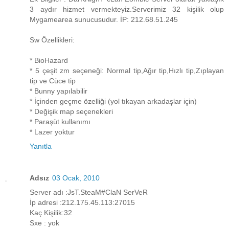
3 aydır hizmet vermekteyiz.Serverimiz 32 kişilik olup
Mygamearea sunucusudur. İP: 212.68.51.245
Sw Özellikleri:
* BioHazard
* 5 çeşit zm seçeneği: Normal tip,Ağır tip,Hızlı tip,Zıplayan
tip ve Cüce tip
* Bunny yapılabilir
* İçinden geçme özelliği (yol tıkayan arkadaşlar için)
* Değişik map seçenekleri
* Paraşüt kullanımı
* Lazer yoktur
Yanıtla
Adsız
03 Ocak, 2010
Server adı :JsT.SteaM#ClaN SerVeR
İp adresi :212.175.45.113:27015
Kaç Kişilik:32
Sxe : yok