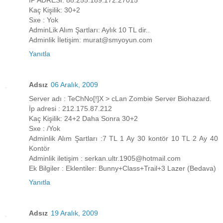
İP ADRESİ: 88.255.189.172:27015
Kaç Kişilik: 30+2
Sxe : Yok
AdminLik Alım Şartları: Aylık 10 TL dir..
Adminlik İletişim: murat@smyoyun.com
Yanıtla
Adsız
06 Aralık, 2009
Server adı : TeChNo[!]X > cLan Zombie Server Biohazard.
İp adresi : 212.175.87.212
Kaç Kişilik: 24+2 Daha Sonra 30+2
Sxe : /Yok
Adminlik Alım Şartları :7 TL 1 Ay 30 kontör 10 TL 2 Ay 40
Kontör
Adminlik iletişim : serkan.ultr.1905@hotmail.com
Ek Bilgiler : Eklentiler: Bunny+Class+Trail+3 Lazer (Bedava)
Yanıtla
Adsız
19 Aralık, 2009