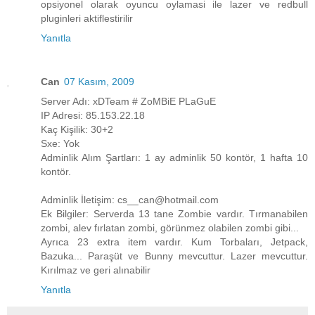
opsiyonel olarak oyuncu oylamasi ile lazer ve redbull
pluginleri aktiflestirilir
Yanıtla
Can
07 Kasım, 2009
Server Adı: xDTeam # ZoMBiE PLaGuE
IP Adresi: 85.153.22.18
Kaç Kişilik: 30+2
Sxe: Yok
Adminlik Alım Şartları: 1 ay adminlik 50 kontör, 1 hafta 10
kontör.
Adminlik İletişim: cs__can@hotmail.com
Ek Bilgiler: Serverda 13 tane Zombie vardır. Tırmanabilen
zombi, alev fırlatan zombi, görünmez olabilen zombi gibi...
Ayrıca 23 extra item vardır. Kum Torbaları, Jetpack,
Bazuka... Paraşüt ve Bunny mevcuttur. Lazer mevcuttur.
Kırılmaz ve geri alınabilir
Yanıtla