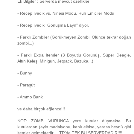
Ek Bilgiler : Serverda mevcut özellikler:
- Recep İvedik vs. Ninesi Modu, Ruh Emiciler Modu
- Recep İvedik "Gonuşma Layn" diyor.
- Farklı Zombiler (Görükmeyen Zombi, Ölünce tekrar doğan
zombi...)
- Farklı Extra Itemler (3 Boyutlu Görünüş, Süper Deagle,
Altın Keleş, Minigun, Jetpack, Bazuka...)
- Bunny
- Paraşüt
- Ammo Bank
ve daha birçok eğlence!!!
NOT: ZOMBİ VURUNCA yere kutular düşmekte. Bu
kutulardan (ayin madalyonu, kanlı elbise, yarasa beyni) gibi
itemler gelmektedir.... TR'de TEK BU SERVERDADIR!!!!