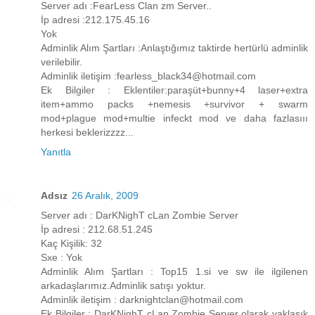
Server adı :FearLess Clan zm Server..
İp adresi :212.175.45.16
Yok
Adminlik Alım Şartları :Anlaştığımız taktirde hertürlü adminlik
verilebilir.
Adminlik iletişim :fearless_black34@hotmail.com
Ek Bilgiler : Eklentiler:paraşüt+bunny+4 laser+extra
item+ammo packs +nemesis +survivor + swarm
mod+plague mod+multie infeckt mod ve daha fazlasııı
herkesi beklerizzzz...
Yanıtla
Adsız
26 Aralık, 2009
Server adı : DarKNighT cLan Zombie Server
İp adresi : 212.68.51.245
Kaç Kişilik: 32
Sxe : Yok
Adminlik Alım Şartları : Top15 1.si ve sw ile ilgilenen
arkadaşlarımız.Adminlik satışı yoktur.
Adminlik iletişim : darknightclan@hotmail.com
Ek Bilgiler : DarKNighT cLan Zombie Server olarak yaklaşık