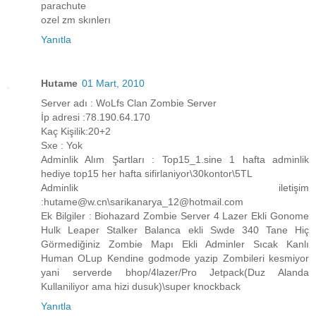
parachute
ozel zm skınlerı
Yanıtla
Hutame
01 Mart, 2010
Server adı : WoLfs Clan Zombie Server
İp adresi :78.190.64.170
Kaç Kişilik:20+2
Sxe : Yok
Adminlik Alım Şartları : Top15_1.sine 1 hafta adminlik
hediye top15 her hafta sifirlaniyor\30kontor\5TL
Adminlik iletişim
:hutame@w.cn\sarikanarya_12@hotmail.com
Ek Bilgiler : Biohazard Zombie Server 4 Lazer Ekli Gonome
Hulk Leaper Stalker Balanca ekli Swde 340 Tane Hiç
Görmediğiniz Zombie Mapı Ekli Adminler Sıcak Kanlı
Human OLup Kendine godmode yazip Zombileri kesmiyor
yani serverde bhop/4lazer/Pro Jetpack(Duz Alanda
Kullaniliyor ama hizi dusuk)\super knockback
Yanıtla