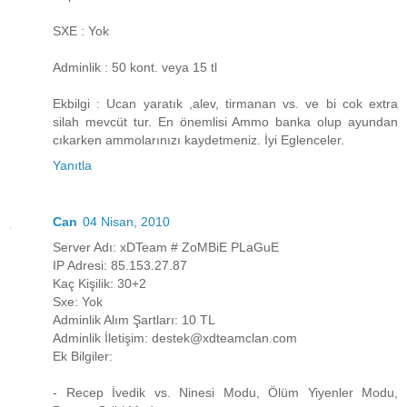
SXE : Yok
Adminlik : 50 kont. veya 15 tl
Ekbilgi : Ucan yaratık ,alev, tirmanan vs. ve bi cok extra
silah mevcüt tur. En önemlisi Ammo banka olup ayundan
cıkarken ammolarınızı kaydetmeniz. İyi Eglenceler.
Yanıtla
Can
04 Nisan, 2010
Server Adı: xDTeam # ZoMBiE PLaGuE
IP Adresi: 85.153.27.87
Kaç Kişilik: 30+2
Sxe: Yok
Adminlik Alım Şartları: 10 TL
Adminlik İletişim: destek@xdteamclan.com
Ek Bilgiler:
- Recep İvedik vs. Ninesi Modu, Ölüm Yiyenler Modu,