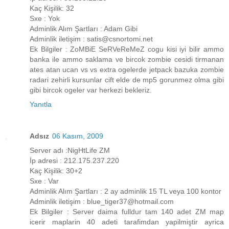
Kaç Kişilik: 32
Sxe : Yok
Adminlik Alım Şartları : Adam Gibi
Adminlik iletişim : satis@csnortomi.net
Ek Bilgiler : ZoMBiE SeRVeReMeZ cogu kisi iyi bilir ammo
banka ile ammo saklama ve bircok zombie cesidi tirmanan
ates atan ucan vs vs extra ogelerde jetpack bazuka zombie
radari zehirli kursunlar cift elde de mp5 gorunmez olma gibi
gibi bircok ogeler var herkezi bekleriz.
Yanıtla
Adsız
06 Kasım, 2009
Server adı :NigHtLife ZM
İp adresi : 212.175.237.220
Kaç Kişilik: 30+2
Sxe : Var
Adminlik Alım Şartları : 2 ay adminlik 15 TL veya 100 kontor
Adminlik iletişim : blue_tiger37@hotmail.com
Ek Bilgiler : Server daima fulldur tam 140 adet ZM map
icerir maplarin 40 adeti tarafimdan yapilmiştir ayrica