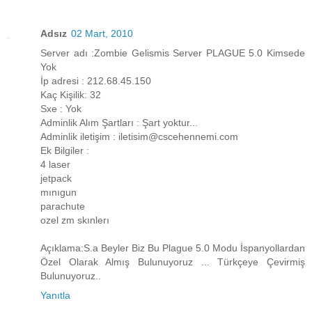
Adsız
02 Mart, 2010
Server adı :Zombie Gelismis Server PLAGUE 5.0 Kimsede
Yok
İp adresi : 212.68.45.150
Kaç Kişilik: 32
Sxe : Yok
Adminlik Alım Şartları : Şart yoktur...
Adminlik iletişim : iletisim@cscehennemi.com
Ek Bilgiler :
4 laser
jetpack
mınıgun
parachute
ozel zm skınlerı
Açıklama:S.a Beyler Biz Bu Plague 5.0 Modu İspanyollardan
Özel Olarak Almış Bulunuyoruz ... Türkçeye Çevirmiş
Bulunuyoruz..
Yanıtla