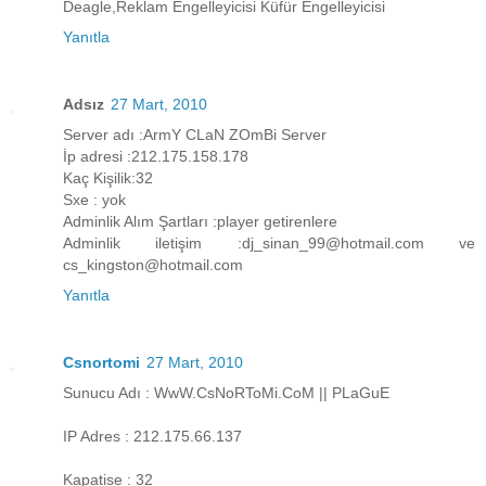
Deagle,Reklam Engelleyicisi Küfür Engelleyicisi
Yanıtla
Adsız
27 Mart, 2010
Server adı :ArmY CLaN ZOmBi Server
İp adresi :212.175.158.178
Kaç Kişilik:32
Sxe : yok
Adminlik Alım Şartları :player getirenlere
Adminlik iletişim :dj_sinan_99@hotmail.com ve
cs_kingston@hotmail.com
Yanıtla
Csnortomi
27 Mart, 2010
Sunucu Adı : WwW.CsNoRToMi.CoM || PLaGuE
IP Adres : 212.175.66.137
Kapatise : 32