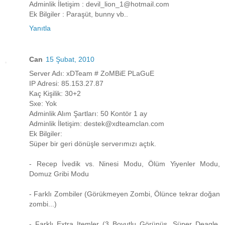
Adminlik İletişim : devil_lion_1@hotmail.com
Ek Bilgiler : Paraşüt, bunny vb..
Yanıtla
Can
15 Şubat, 2010
Server Adı: xDTeam # ZoMBiE PLaGuE
IP Adresi: 85.153.27.87
Kaç Kişilik: 30+2
Sxe: Yok
Adminlik Alım Şartları: 50 Kontör 1 ay
Adminlik İletişim: destek@xdteamclan.com
Ek Bilgiler:
Süper bir geri dönüşle serverımızı açtık.
- Recep İvedik vs. Ninesi Modu, Ölüm Yiyenler Modu,
Domuz Gribi Modu
- Farklı Zombiler (Görükmeyen Zombi, Ölünce tekrar doğan
zombi...)
- Farklı Extra Itemler (3 Boyutlu Görünüş, Süper Deagle,