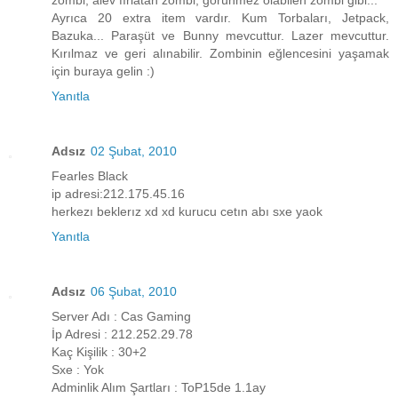
zombi, alev fırlatan zombi, görünmez olabilen zombi gibi...
Ayrıca 20 extra item vardır. Kum Torbaları, Jetpack,
Bazuka... Paraşüt ve Bunny mevcuttur. Lazer mevcuttur.
Kırılmaz ve geri alınabilir. Zombinin eğlencesini yaşamak
için buraya gelin :)
Yanıtla
Adsız
02 Şubat, 2010
Fearles Black
ip adresi:212.175.45.16
herkezı beklerız xd xd kurucu cetın abı sxe yaok
Yanıtla
Adsız
06 Şubat, 2010
Server Adı : Cas Gaming
İp Adresi : 212.252.29.78
Kaç Kişilik : 30+2
Sxe : Yok
Adminlik Alım Şartları : ToP15de 1.1ay