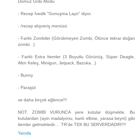
Domuz Gribi Modu
- Recep İvedik "Gonuşma Layn" diyor.
- /recep alışveriş menüsü
- Farklı Zombiler (Görükmeyen Zombi, Ölünce tekrar doğan
zombi...)
- Farklı Extra Itemler (3 Boyutlu Görünüş, Süper Deagle,
Altın Keleş, Minigun, Jetpack, Bazuka...)
- Bunny
- Paraşüt
ve daha birçok eğlence!!!
NOT: ZOMBİ VURUNCA yere kutular düşmekte. Bu
kutulardan (ayin madalyonu, kanlı elbise, yarasa beyni) gibi
itemler gelmektedir.... TR'de TEK BU SERVERDADIR!!!!
Yanıtla