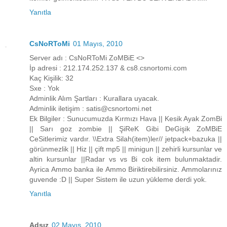
Yanıtla
CsNoRToMi
01 Mayıs, 2010
Server adı : CsNoRToMi ZoMBiE <>
İp adresi : 212.174.252.137 & cs8.csnortomi.com
Kaç Kişilik: 32
Sxe : Yok
Adminlik Alım Şartları : Kurallara uyacak.
Adminlik iletişim : satis@csnortomi.net
Ek Bilgiler : Sunucumuzda Kırmızı Hava || Kesik Ayak ZomBi
|| Sarı goz zombie || ŞiReK Gibi DeGişik ZoMBiE
CeSitlerimiz vardır. \\Extra Silah(item)ler// jetpack+bazuka ||
görünmezlik || Hiz || çift mp5 || minigun || zehirli kursunlar ve
altin kursunlar ||Radar vs vs Bi cok item bulunmaktadir.
Ayrica Ammo banka ile Ammo Biriktirebilirsiniz. Ammolarınız
guvende :D || Super Sistem ile uzun yükleme derdi yok.
Yanıtla
Adsız
02 Mayıs, 2010