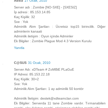
Adsız
27 Ocak, 2010
Server adı : Zombie [NO-SXE] - [SXESIZ]
İp adresi : 85.153.14.85
Kaç Kişilik: 32
Sxe : Yok
Adminlik Alım Şartları : Ücretsiz top15 birincilik. Diğer
adminlerin kanaati
Adminlik iletişim : Oyun içinde Adminler
Ek Bilgiler : Zombie Plague Mod 4.3 Version Kurulu
Yanıtla
C@SUS
31 Ocak, 2010
Server Adı: xDTeam # ZoMBiE PLaGuE
IP Adresi: 85.153.22.18
Kaç Kişilik: 30+2
Sxe: Yok
Adminlik Alım Şartları: 1 ay adminlik 50 kontör
Adminlik İletişim: destek@xdteamclan.com
Ek Bilgiler: Serverda 11 tane Zombie vardır. Tırmanabilen