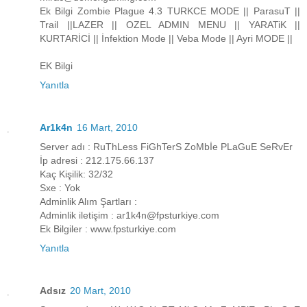
Ek Bilgi Zombie Plague 4.3 TURKCE MODE || ParasuT ||
Trail ||LAZER || OZEL ADMIN MENU || YARATiK ||
KURTARİCİ || İnfektion Mode || Veba Mode || Ayri MODE ||
EK Bilgi
Yanıtla
Ar1k4n
16 Mart, 2010
Server adı : RuThLess FiGhTerS ZoMbİe PLaGuE SeRvEr
İp adresi : 212.175.66.137
Kaç Kişilik: 32/32
Sxe : Yok
Adminlik Alım Şartları :
Adminlik iletişim : ar1k4n@fpsturkiye.com
Ek Bilgiler : www.fpsturkiye.com
Yanıtla
Adsız
20 Mart, 2010