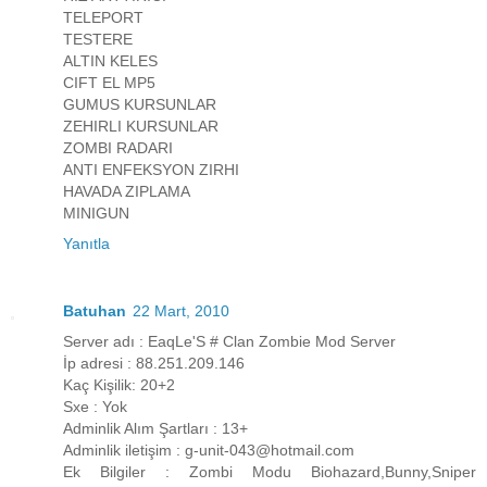
TELEPORT
TESTERE
ALTIN KELES
CIFT EL MP5
GUMUS KURSUNLAR
ZEHIRLI KURSUNLAR
ZOMBI RADARI
ANTI ENFEKSYON ZIRHI
HAVADA ZIPLAMA
MINIGUN
Yanıtla
Batuhan
22 Mart, 2010
Server adı : EaqLe'S # Clan Zombie Mod Server
İp adresi : 88.251.209.146
Kaç Kişilik: 20+2
Sxe : Yok
Adminlik Alım Şartları : 13+
Adminlik iletişim : g-unit-043@hotmail.com
Ek Bilgiler : Zombi Modu Biohazard,Bunny,Sniper