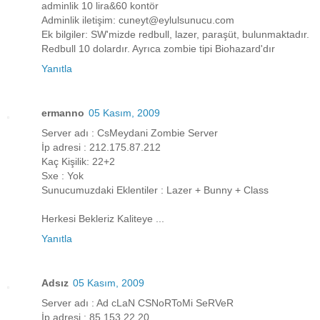
adminlik 10 lira&60 kontör
Adminlik iletişim: cuneyt@eylulsunucu.com
Ek bilgiler: SW'mizde redbull, lazer, paraşüt, bulunmaktadır.
Redbull 10 dolardır. Ayrıca zombie tipi Biohazard'dır
Yanıtla
ermanno
05 Kasım, 2009
Server adı : CsMeydani Zombie Server
İp adresi : 212.175.87.212
Kaç Kişilik: 22+2
Sxe : Yok
Sunucumuzdaki Eklentiler : Lazer + Bunny + Class
Herkesi Bekleriz Kaliteye ...
Yanıtla
Adsız
05 Kasım, 2009
Server adı : Ad cLaN CSNoRToMi SeRVeR
İp adresi : 85.153.22.20