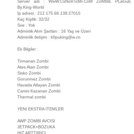
Server adı : WwW.CsNoRToMi.CoM ZoMBiE PLaGuE
By.King-World
İp adresi : 212.175.66.138:27015
Kaç Kişilik: 32/32
Sxe : Yok
Adminlik Alım Şartları : 16 Yaş ve Üzeri
Adminlik iletişim : k0puking@w.cn
Ek Bilgiler :
Tirmanan Zombi
Ates Atan Zombi
Sisko Zombi
Gorunmez Zombi
Havada Atlayan Zombi
Canini Kazanan Zombi
Thermal zombi
YENI EKSTRA ITEMLER
AWP ZOMBI AVCISI
JETPACK+BOZUKA
HIZ ARTTIRICI