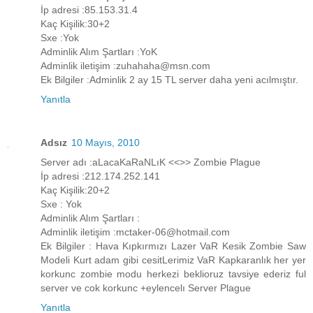
İp adresi :85.153.31.4
Kaç Kişilik:30+2
Sxe :Yok
Adminlik Alım Şartları :YoK
Adminlik iletişim :zuhahaha@msn.com
Ek Bilgiler :Adminlik 2 ay 15 TL server daha yeni acılmıştır.
Yanıtla
Adsız
10 Mayıs, 2010
Server adı :aLacaKaRaNLıK <<>> Zombie Plague
İp adresi :212.174.252.141
Kaç Kişilik:20+2
Sxe : Yok
Adminlik Alım Şartları :
Adminlik iletişim :mctaker-06@hotmail.com
Ek Bilgiler : Hava Kıpkırmızı Lazer VaR Kesik Zombie Saw
Modeli Kurt adam gibi cesitLerimiz VaR Kapkaranlık her yer
korkunc zombie modu herkezi beklioruz tavsiye ederiz ful
server ve cok korkunc +eylencelı Server Plague
Yanıtla