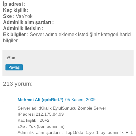
İp adresi :
Kaç kişilik:
Sxe :
Var/Yok
Adminlik alım şartları :
Adminlik iletişim :
Ek bilgiler :
Server adına eklemek istediğiniz kategori harici
bilgiler.
uŦuк
Paylaş
213 yorum:
Mehmet Ali (qabRieL*)
05 Kasım, 2009
Server adı :Kiralik EylulSunucu Zombie Server
İP adresi 212.175.84.99
Kaç kişilik : 20+2
sXe : Yok (ben adminim)
Adminlik alım şartları : Top15'de 1.ye 1 ay adminlik + 1