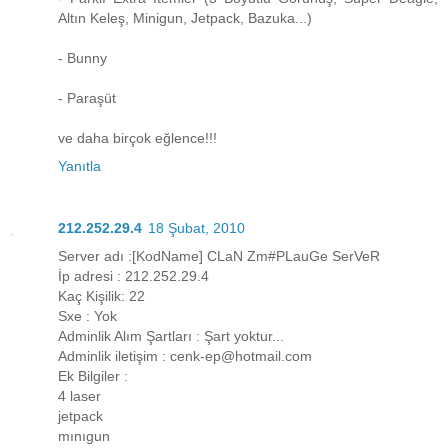
Altın Keleş, Minigun, Jetpack, Bazuka...)
- Bunny
- Paraşüt
ve daha birçok eğlence!!!
Yanıtla
212.252.29.4
18 Şubat, 2010
Server adı :[KodName] CLaN Zm#PLauGe SerVeR
İp adresi : 212.252.29.4
Kaç Kişilik: 22
Sxe : Yok
Adminlik Alım Şartları : Şart yoktur...
Adminlik iletişim : cenk-ep@hotmail.com
Ek Bilgiler :
4 laser
jetpack
mınıgun