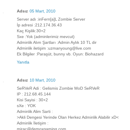
Adsız
05 Mart, 2010
Server adı :inFern[a]L Zombie Server
İp adresi :212.174.36.43
Kaç Kişilik:30+2
Sxe :Yok (adminlerimiz mevcut)
Adminlik Alım Şartları :Admin Aylık 10 TL dir
Adminlik iletişim :uzmanyoung@live.com
Ek Bilgiler :Paraşüt, bunny vb. Oyun: Biohazard
Yanıtla
Adsız
10 Mart, 2010
SeRVeR Adi : Gelismis Zombie MoD SeRVeR
IP : 212.68.45.144
Kisi Sayisi : 30+2
sXe : YOK
Adminlik Alim Sarti :
>Akli Dengesi Yerinde Olan Herkez Adminlik Alabilir xD<
Adminlik İletişim :
mirac@demoxgaming.com