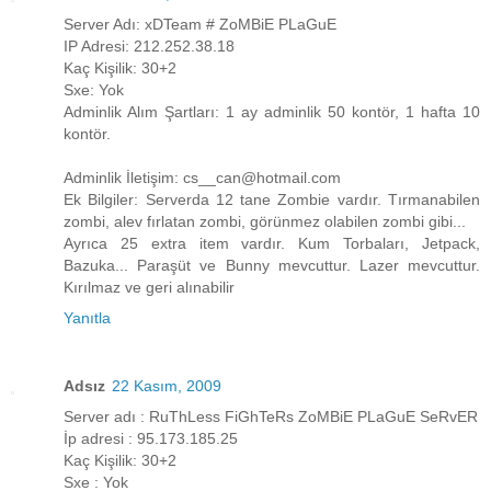
Server Adı: xDTeam # ZoMBiE PLaGuE
IP Adresi: 212.252.38.18
Kaç Kişilik: 30+2
Sxe: Yok
Adminlik Alım Şartları: 1 ay adminlik 50 kontör, 1 hafta 10
kontör.
Adminlik İletişim: cs__can@hotmail.com
Ek Bilgiler: Serverda 12 tane Zombie vardır. Tırmanabilen
zombi, alev fırlatan zombi, görünmez olabilen zombi gibi...
Ayrıca 25 extra item vardır. Kum Torbaları, Jetpack,
Bazuka... Paraşüt ve Bunny mevcuttur. Lazer mevcuttur.
Kırılmaz ve geri alınabilir
Yanıtla
Adsız
22 Kasım, 2009
Server adı : RuThLess FiGhTeRs ZoMBiE PLaGuE SeRvER
İp adresi : 95.173.185.25
Kaç Kişilik: 30+2
Sxe : Yok