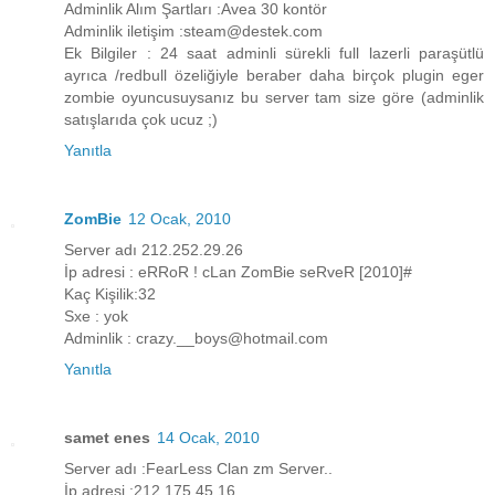
Adminlik Alım Şartları :Avea 30 kontör
Adminlik iletişim :steam@destek.com
Ek Bilgiler : 24 saat adminli sürekli full lazerli paraşütlü
ayrıca /redbull özeliğiyle beraber daha birçok plugin eger
zombie oyuncusuysanız bu server tam size göre (adminlik
satışlarıda çok ucuz ;)
Yanıtla
ZomBie
12 Ocak, 2010
Server adı 212.252.29.26
İp adresi : eRRoR ! cLan ZomBie seRveR [2010]#
Kaç Kişilik:32
Sxe : yok
Adminlik : crazy.__boys@hotmail.com
Yanıtla
samet enes
14 Ocak, 2010
Server adı :FearLess Clan zm Server..
İp adresi :212.175.45.16