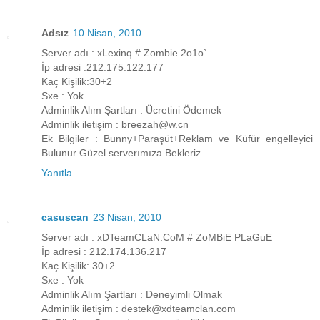
Adsız
10 Nisan, 2010
Server adı : xLexinq # Zombie 2o1o`
İp adresi :212.175.122.177
Kaç Kişilik:30+2
Sxe : Yok
Adminlik Alım Şartları : Ücretini Ödemek
Adminlik iletişim : breezah@w.cn
Ek Bilgiler : Bunny+Paraşüt+Reklam ve Küfür engelleyici
Bulunur Güzel serverımıza Bekleriz
Yanıtla
casuscan
23 Nisan, 2010
Server adı : xDTeamCLaN.CoM # ZoMBiE PLaGuE
İp adresi : 212.174.136.217
Kaç Kişilik: 30+2
Sxe : Yok
Adminlik Alım Şartları : Deneyimli Olmak
Adminlik iletişim : destek@xdteamclan.com