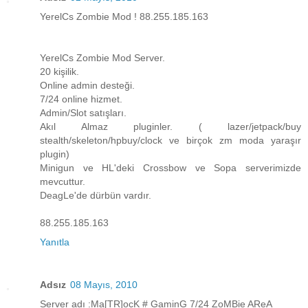
YerelCs Zombie Mod ! 88.255.185.163
YerelCs Zombie Mod Server.
20 kişilik.
Online admin desteği.
7/24 online hizmet.
Admin/Slot satışları.
Akıl Almaz pluginler. ( lazer/jetpack/buy
stealth/skeleton/hpbuy/clock ve birçok zm moda yaraşır
plugin)
Minigun ve HL'deki Crossbow ve Sopa serverimizde
mevcuttur.
DeagLe'de dürbün vardır.
88.255.185.163
Yanıtla
Adsız
08 Mayıs, 2010
Server adı :Ma[TR]ocK # GaminG 7/24 ZoMBie AReA