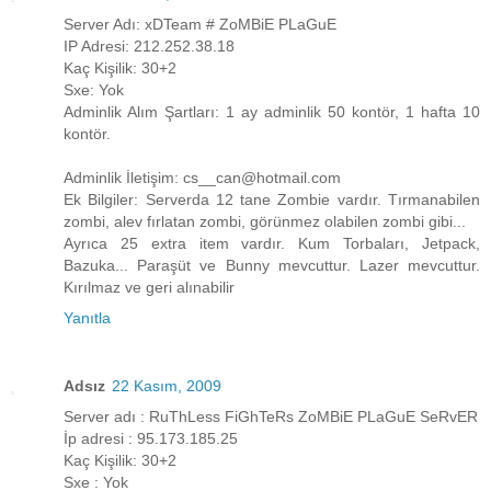
Server Adı: xDTeam # ZoMBiE PLaGuE
IP Adresi: 212.252.38.18
Kaç Kişilik: 30+2
Sxe: Yok
Adminlik Alım Şartları: 1 ay adminlik 50 kontör, 1 hafta 10
kontör.
Adminlik İletişim: cs__can@hotmail.com
Ek Bilgiler: Serverda 12 tane Zombie vardır. Tırmanabilen
zombi, alev fırlatan zombi, görünmez olabilen zombi gibi...
Ayrıca 25 extra item vardır. Kum Torbaları, Jetpack,
Bazuka... Paraşüt ve Bunny mevcuttur. Lazer mevcuttur.
Kırılmaz ve geri alınabilir
Yanıtla
Adsız
22 Kasım, 2009
Server adı : RuThLess FiGhTeRs ZoMBiE PLaGuE SeRvER
İp adresi : 95.173.185.25
Kaç Kişilik: 30+2
Sxe : Yok