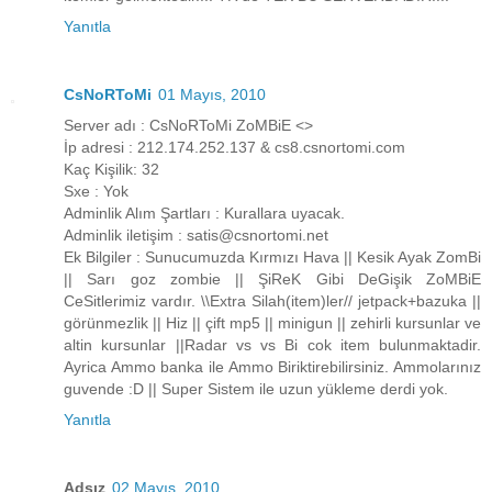
Yanıtla
CsNoRToMi
01 Mayıs, 2010
Server adı : CsNoRToMi ZoMBiE <>
İp adresi : 212.174.252.137 & cs8.csnortomi.com
Kaç Kişilik: 32
Sxe : Yok
Adminlik Alım Şartları : Kurallara uyacak.
Adminlik iletişim : satis@csnortomi.net
Ek Bilgiler : Sunucumuzda Kırmızı Hava || Kesik Ayak ZomBi
|| Sarı goz zombie || ŞiReK Gibi DeGişik ZoMBiE
CeSitlerimiz vardır. \\Extra Silah(item)ler// jetpack+bazuka ||
görünmezlik || Hiz || çift mp5 || minigun || zehirli kursunlar ve
altin kursunlar ||Radar vs vs Bi cok item bulunmaktadir.
Ayrica Ammo banka ile Ammo Biriktirebilirsiniz. Ammolarınız
guvende :D || Super Sistem ile uzun yükleme derdi yok.
Yanıtla
Adsız
02 Mayıs, 2010