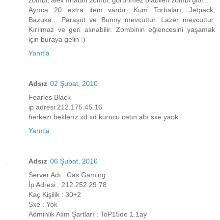
zombi, alev fırlatan zombi, görünmez olabilen zombi gibi...
Ayrıca 20 extra item vardır. Kum Torbaları, Jetpack,
Bazuka... Paraşüt ve Bunny mevcuttur. Lazer mevcuttur.
Kırılmaz ve geri alınabilir. Zombinin eğlencesini yaşamak
için buraya gelin :)
Yanıtla
Adsız
02 Şubat, 2010
Fearles Black
ip adresi:212.175.45.16
herkezı beklerız xd xd kurucu cetın abı sxe yaok
Yanıtla
Adsız
06 Şubat, 2010
Server Adı : Cas Gaming
İp Adresi : 212.252.29.78
Kaç Kişilik : 30+2
Sxe : Yok
Adminlik Alım Şartları : ToP15de 1.1ay