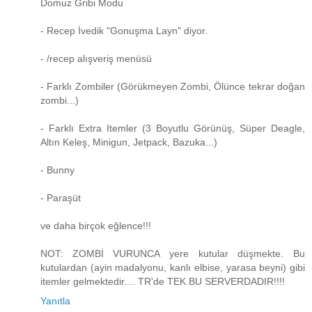
Domuz Gribi Modu
- Recep İvedik "Gonuşma Layn" diyor.
- /recep alışveriş menüsü
- Farklı Zombiler (Görükmeyen Zombi, Ölünce tekrar doğan
zombi...)
- Farklı Extra Itemler (3 Boyutlu Görünüş, Süper Deagle,
Altın Keleş, Minigun, Jetpack, Bazuka...)
- Bunny
- Paraşüt
ve daha birçok eğlence!!!
NOT: ZOMBİ VURUNCA yere kutular düşmekte. Bu
kutulardan (ayin madalyonu, kanlı elbise, yarasa beyni) gibi
itemler gelmektedir.... TR'de TEK BU SERVERDADIR!!!!
Yanıtla