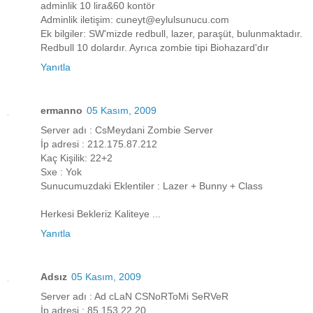
adminlik 10 lira&60 kontör
Adminlik iletişim: cuneyt@eylulsunucu.com
Ek bilgiler: SW'mizde redbull, lazer, paraşüt, bulunmaktadır.
Redbull 10 dolardır. Ayrıca zombie tipi Biohazard'dır
Yanıtla
ermanno
05 Kasım, 2009
Server adı : CsMeydani Zombie Server
İp adresi : 212.175.87.212
Kaç Kişilik: 22+2
Sxe : Yok
Sunucumuzdaki Eklentiler : Lazer + Bunny + Class
Herkesi Bekleriz Kaliteye ...
Yanıtla
Adsız
05 Kasım, 2009
Server adı : Ad cLaN CSNoRToMi SeRVeR
İp adresi : 85.153.22.20