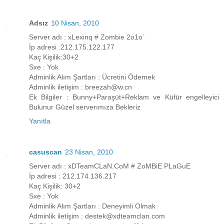
Adsız
10 Nisan, 2010
Server adı : xLexinq # Zombie 2o1o`
İp adresi :212.175.122.177
Kaç Kişilik:30+2
Sxe : Yok
Adminlik Alım Şartları : Ücretini Ödemek
Adminlik iletişim : breezah@w.cn
Ek Bilgiler : Bunny+Paraşüt+Reklam ve Küfür engelleyici
Bulunur Güzel serverımıza Bekleriz
Yanıtla
casuscan
23 Nisan, 2010
Server adı : xDTeamCLaN.CoM # ZoMBiE PLaGuE
İp adresi : 212.174.136.217
Kaç Kişilik: 30+2
Sxe : Yok
Adminlik Alım Şartları : Deneyimli Olmak
Adminlik iletişim : destek@xdteamclan.com