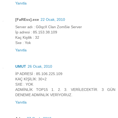
Yanıtla
[FaREss].exe
22 Ocak, 2010
Server adı : G0qzX Clan Zomßie Server
İp adresi : 85.153.38.109
Kaç Kişilik : 32
Sxe : Yok
Yanıtla
UMUT
26 Ocak, 2010
İP ADRESİ : 85.106.225.109
KAÇ KİŞİLİK: 30+2
SXE : YOK
ADMİNLİK TOP15 1. 2. 3. VERİLECEKTİR. 3 GÜN
DENEME ADMİNLİK VERİYORUZ.
Yanıtla