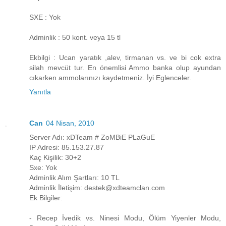
SXE : Yok
Adminlik : 50 kont. veya 15 tl
Ekbilgi : Ucan yaratık ,alev, tirmanan vs. ve bi cok extra
silah mevcüt tur. En önemlisi Ammo banka olup ayundan
cıkarken ammolarınızı kaydetmeniz. İyi Eglenceler.
Yanıtla
Can
04 Nisan, 2010
Server Adı: xDTeam # ZoMBiE PLaGuE
IP Adresi: 85.153.27.87
Kaç Kişilik: 30+2
Sxe: Yok
Adminlik Alım Şartları: 10 TL
Adminlik İletişim: destek@xdteamclan.com
Ek Bilgiler:
- Recep İvedik vs. Ninesi Modu, Ölüm Yiyenler Modu,