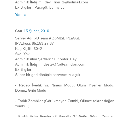
Adminlik İletişim : devil_lion_1@hotmail.com
Ek Bilgiler : Paraşüt, bunny vb..
Yanıtla
Can
15 Şubat, 2010
Server Adı: xDTeam # ZoMBiE PLaGuE
IP Adresi: 85.153.27.87
Kaç Kişilik: 30+2
Sxe: Yok
Adminlik Alım Şartları: 50 Kontör 1 ay
Adminlik İletişim: destek@xdteamclan.com
Ek Bilgiler:
Süper bir geri dönüşle serverımızı açtık.
- Recep İvedik vs. Ninesi Modu, Ölüm Yiyenler Modu,
Domuz Gribi Modu
- Farklı Zombiler (Görükmeyen Zombi, Ölünce tekrar doğan
zombi...)
- Farklı Extra Itemler (3 Boyutlu Görünüş, Süper Deagle,