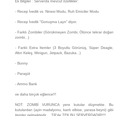
Ek Bilgiler : Serverda mevcut özellikler:
- Recep İvedik vs. Ninesi Modu, Ruh Emiciler Modu
- Recep İvedik "Gonuşma Layn" diyor.
- Farklı Zombiler (Görükmeyen Zombi, Ölünce tekrar doğan
zombi...)
- Farklı Extra Itemler (3 Boyutlu Görünüş, Süper Deagle,
Altın Keleş, Minigun, Jetpack, Bazuka...)
- Bunny
- Paraşüt
- Ammo Bank
ve daha birçok eğlence!!!
NOT: ZOMBİ VURUNCA yere kutular düşmekte. Bu
kutulardan (ayin madalyonu, kanlı elbise, yarasa beyni) gibi
itemler gelmektedir.... TR'de TEK BU SERVERDADIR!!!!