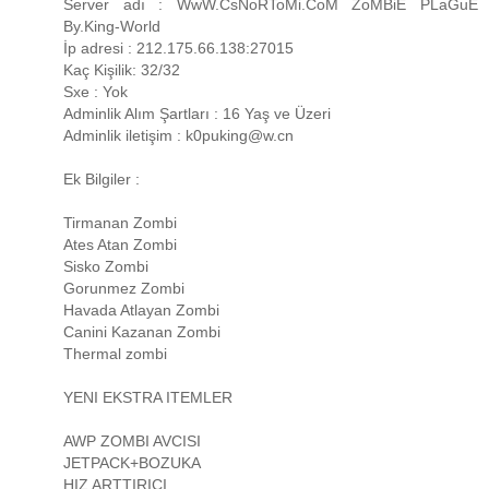
Server adı : WwW.CsNoRToMi.CoM ZoMBiE PLaGuE
By.King-World
İp adresi : 212.175.66.138:27015
Kaç Kişilik: 32/32
Sxe : Yok
Adminlik Alım Şartları : 16 Yaş ve Üzeri
Adminlik iletişim : k0puking@w.cn
Ek Bilgiler :
Tirmanan Zombi
Ates Atan Zombi
Sisko Zombi
Gorunmez Zombi
Havada Atlayan Zombi
Canini Kazanan Zombi
Thermal zombi
YENI EKSTRA ITEMLER
AWP ZOMBI AVCISI
JETPACK+BOZUKA
HIZ ARTTIRICI