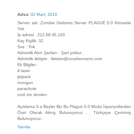
Adsız
02 Mart, 2010
Server adı :Zombie Gelismis Server PLAGUE 5.0 Kimsede
Yok
İp adresi : 212.68.45.150
Kaç Kişilik: 32
Sxe : Yok
Adminlik Alım Şartları : Şart yoktur...
Adminlik iletişim : iletisim@cscehennemi.com
Ek Bilgiler :
4 laser
jetpack
mınıgun
parachute
ozel zm skınlerı
Açıklama:S.a Beyler Biz Bu Plague 5.0 Modu İspanyollardan
Özel Olarak Almış Bulunuyoruz ... Türkçeye Çevirmiş
Bulunuyoruz..
Yanıtla