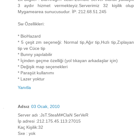
3 aydır hizmet vermekteyiz.Serverimiz 32 kişilik olup
Mygamearea sunucusudur. İP: 212.68.51.245
Sw Özellikleri:
* BioHazard
* 5 çeşit zm seçeneği: Normal tip,Ağır tip,Hızlı tip,Zıplayan
tip ve Cüce tip
* Bunny yapılabilir
* İçinden geçme özelliği (yol tıkayan arkadaşlar için)
* Değişik map seçenekleri
* Paraşüt kullanımı
* Lazer yoktur
Yanıtla
Adsız
03 Ocak, 2010
Server adı :JsT.SteaM#ClaN SerVeR
İp adresi :212.175.45.113:27015
Kaç Kişilik:32
Sxe : yok