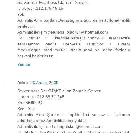
Server adı :FearLess Clan zm Server..
İp adresi :212.175.45.16
Yok
Adminlik Alım Şartları :Anlaştığımız taktirde hertürlü adminlik
verilebilir.
Adminlik iletişim :fearless_black34@hotmail.com
Ek Bilgiler : Eklentiler:paraşüt+bunny+4 laser+extra
item+ammo packs +nemesis +survivor + swarm
mod+plague mod+multie infeckt mod ve daha fazlasııı
herkesi beklerizzzz...
Yanıtla
Adsız
26 Aralık, 2009
Server adı : DarKNighT cLan Zombie Server
İp adresi : 212.68.51.245
Kaç Kişilik: 32
Sxe : Yok
Adminlik Alım Şartları : Top15 1.si ve sw ile ilgilenen
arkadaşlarımız.Adminlik satışı yoktur.
Adminlik iletişim : darknightclan@hotmail.com
Ek Bilgiler : DarKNighT cLan Zombie Server olarak yaklaşık