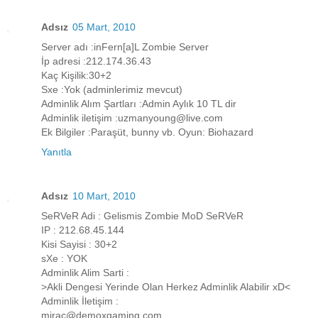
Adsız
05 Mart, 2010
Server adı :inFern[a]L Zombie Server
İp adresi :212.174.36.43
Kaç Kişilik:30+2
Sxe :Yok (adminlerimiz mevcut)
Adminlik Alım Şartları :Admin Aylık 10 TL dir
Adminlik iletişim :uzmanyoung@live.com
Ek Bilgiler :Paraşüt, bunny vb. Oyun: Biohazard
Yanıtla
Adsız
10 Mart, 2010
SeRVeR Adi : Gelismis Zombie MoD SeRVeR
IP : 212.68.45.144
Kisi Sayisi : 30+2
sXe : YOK
Adminlik Alim Sarti :
>Akli Dengesi Yerinde Olan Herkez Adminlik Alabilir xD<
Adminlik İletişim :
mirac@demoxgaming.com