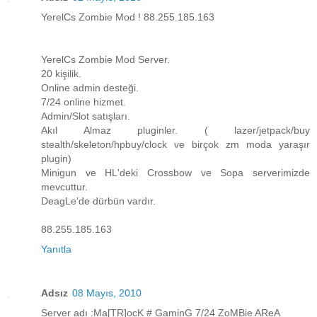
YerelCs Zombie Mod ! 88.255.185.163
YerelCs Zombie Mod Server.
20 kişilik.
Online admin desteği.
7/24 online hizmet.
Admin/Slot satışları.
Akıl Almaz pluginler. ( lazer/jetpack/buy
stealth/skeleton/hpbuy/clock ve birçok zm moda yaraşır
plugin)
Minigun ve HL'deki Crossbow ve Sopa serverimizde
mevcuttur.
DeagLe'de dürbün vardır.
88.255.185.163
Yanıtla
Adsız
08 Mayıs, 2010
Server adı :Ma[TR]ocK # GaminG 7/24 ZoMBie AReA