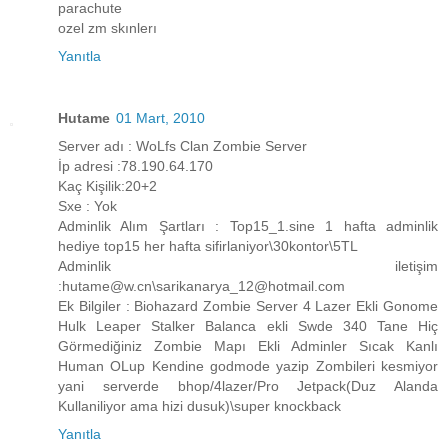
parachute
ozel zm skınlerı
Yanıtla
Hutame
01 Mart, 2010
Server adı : WoLfs Clan Zombie Server
İp adresi :78.190.64.170
Kaç Kişilik:20+2
Sxe : Yok
Adminlik Alım Şartları : Top15_1.sine 1 hafta adminlik
hediye top15 her hafta sifirlaniyor\30kontor\5TL
Adminlik iletişim
:hutame@w.cn\sarikanarya_12@hotmail.com
Ek Bilgiler : Biohazard Zombie Server 4 Lazer Ekli Gonome
Hulk Leaper Stalker Balanca ekli Swde 340 Tane Hiç
Görmediğiniz Zombie Mapı Ekli Adminler Sıcak Kanlı
Human OLup Kendine godmode yazip Zombileri kesmiyor
yani serverde bhop/4lazer/Pro Jetpack(Duz Alanda
Kullaniliyor ama hizi dusuk)\super knockback
Yanıtla