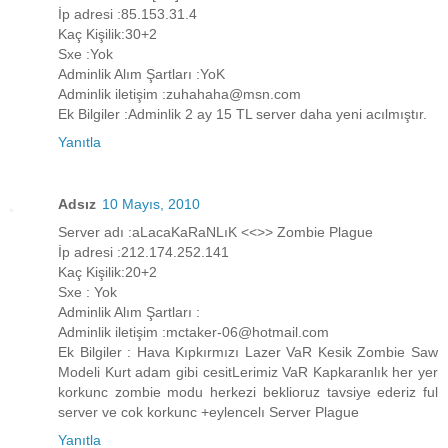
İp adresi :85.153.31.4
Kaç Kişilik:30+2
Sxe :Yok
Adminlik Alım Şartları :YoK
Adminlik iletişim :zuhahaha@msn.com
Ek Bilgiler :Adminlik 2 ay 15 TL server daha yeni acılmıştır.
Yanıtla
Adsız
10 Mayıs, 2010
Server adı :aLacaKaRaNLıK <<>> Zombie Plague
İp adresi :212.174.252.141
Kaç Kişilik:20+2
Sxe : Yok
Adminlik Alım Şartları :
Adminlik iletişim :mctaker-06@hotmail.com
Ek Bilgiler : Hava Kıpkırmızı Lazer VaR Kesik Zombie Saw
Modeli Kurt adam gibi cesitLerimiz VaR Kapkaranlık her yer
korkunc zombie modu herkezi beklioruz tavsiye ederiz ful
server ve cok korkunc +eylencelı Server Plague
Yanıtla