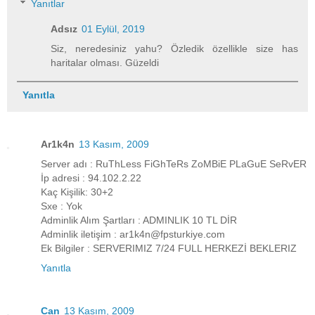
Yanıtlar
Adsız
01 Eylül, 2019
Siz, neredesiniz yahu? Özledik özellikle size has
haritalar olması. Güzeldi
Yanıtla
Ar1k4n
13 Kasım, 2009
Server adı : RuThLess FiGhTeRs ZoMBiE PLaGuE SeRvER
İp adresi : 94.102.2.22
Kaç Kişilik: 30+2
Sxe : Yok
Adminlik Alım Şartları : ADMINLIK 10 TL DİR
Adminlik iletişim : ar1k4n@fpsturkiye.com
Ek Bilgiler : SERVERIMIZ 7/24 FULL HERKEZİ BEKLERIZ
Yanıtla
Can
13 Kasım, 2009