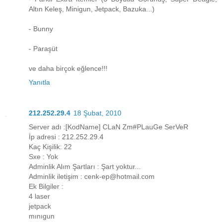
Altın Keleş, Minigun, Jetpack, Bazuka...)
- Bunny
- Paraşüt
ve daha birçok eğlence!!!
Yanıtla
212.252.29.4
18 Şubat, 2010
Server adı :[KodName] CLaN Zm#PLauGe SerVeR
İp adresi : 212.252.29.4
Kaç Kişilik: 22
Sxe : Yok
Adminlik Alım Şartları : Şart yoktur...
Adminlik iletişim : cenk-ep@hotmail.com
Ek Bilgiler :
4 laser
jetpack
mınıgun