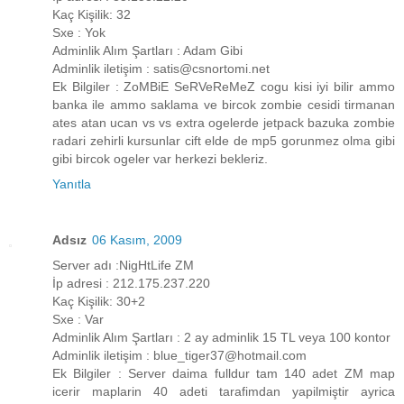
Kaç Kişilik: 32
Sxe : Yok
Adminlik Alım Şartları : Adam Gibi
Adminlik iletişim : satis@csnortomi.net
Ek Bilgiler : ZoMBiE SeRVeReMeZ cogu kisi iyi bilir ammo
banka ile ammo saklama ve bircok zombie cesidi tirmanan
ates atan ucan vs vs extra ogelerde jetpack bazuka zombie
radari zehirli kursunlar cift elde de mp5 gorunmez olma gibi
gibi bircok ogeler var herkezi bekleriz.
Yanıtla
Adsız
06 Kasım, 2009
Server adı :NigHtLife ZM
İp adresi : 212.175.237.220
Kaç Kişilik: 30+2
Sxe : Var
Adminlik Alım Şartları : 2 ay adminlik 15 TL veya 100 kontor
Adminlik iletişim : blue_tiger37@hotmail.com
Ek Bilgiler : Server daima fulldur tam 140 adet ZM map
icerir maplarin 40 adeti tarafimdan yapilmiştir ayrica