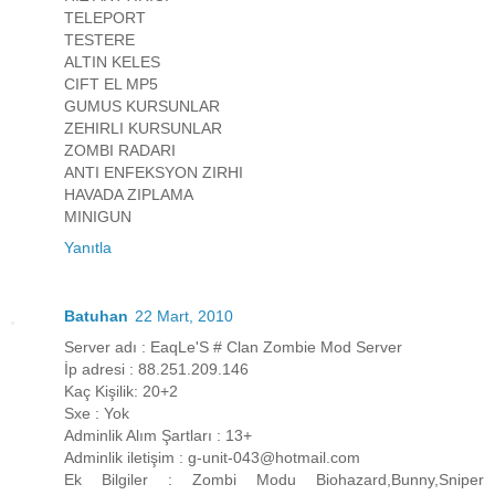
TELEPORT
TESTERE
ALTIN KELES
CIFT EL MP5
GUMUS KURSUNLAR
ZEHIRLI KURSUNLAR
ZOMBI RADARI
ANTI ENFEKSYON ZIRHI
HAVADA ZIPLAMA
MINIGUN
Yanıtla
Batuhan
22 Mart, 2010
Server adı : EaqLe'S # Clan Zombie Mod Server
İp adresi : 88.251.209.146
Kaç Kişilik: 20+2
Sxe : Yok
Adminlik Alım Şartları : 13+
Adminlik iletişim : g-unit-043@hotmail.com
Ek Bilgiler : Zombi Modu Biohazard,Bunny,Sniper