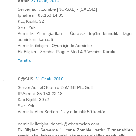
Adsız
27 Ocak, 2010
Server adı : Zombie [NO-SXE] - [SXESIZ]
İp adresi : 85.153.14.85
Kaç Kişilik: 32
Sxe : Yok
Adminlik Alım Şartları : Ücretsiz top15 birincilik. Diğer
adminlerin kanaati
Adminlik iletişim : Oyun içinde Adminler
Ek Bilgiler : Zombie Plague Mod 4.3 Version Kurulu
Yanıtla
C@SUS
31 Ocak, 2010
Server Adı: xDTeam # ZoMBiE PLaGuE
IP Adresi: 85.153.22.18
Kaç Kişilik: 30+2
Sxe: Yok
Adminlik Alım Şartları: 1 ay adminlik 50 kontör
Adminlik İletişim: destek@xdteamclan.com
Ek Bilgiler: Serverda 11 tane Zombie vardır. Tırmanabilen