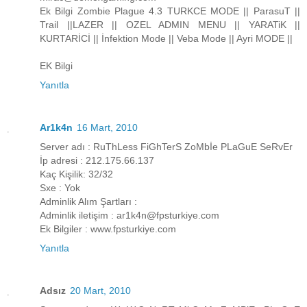
Ek Bilgi Zombie Plague 4.3 TURKCE MODE || ParasuT ||
Trail ||LAZER || OZEL ADMIN MENU || YARATiK ||
KURTARİCİ || İnfektion Mode || Veba Mode || Ayri MODE ||
EK Bilgi
Yanıtla
Ar1k4n
16 Mart, 2010
Server adı : RuThLess FiGhTerS ZoMbİe PLaGuE SeRvEr
İp adresi : 212.175.66.137
Kaç Kişilik: 32/32
Sxe : Yok
Adminlik Alım Şartları :
Adminlik iletişim : ar1k4n@fpsturkiye.com
Ek Bilgiler : www.fpsturkiye.com
Yanıtla
Adsız
20 Mart, 2010