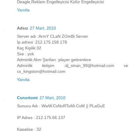
Deagle,Reklam Engelleyicisi Küfür Engelleyicisi
Yanıtla
Adsız
27 Mart, 2010
Server adı :ArmY CLaN ZOmBi Server
İp adresi :212.175.158.178
Kaç Kişilik:32
Sxe : yok
Adminlik Alım Şartları :player getirenlere
Adminlik iletişim :dj_sinan_99@hotmail.com ve
cs_kingston@hotmail.com
Yanıtla
Csnortomi
27 Mart, 2010
Sunucu Adı : WwW.CsNoRToMi.CoM || PLaGuE
IP Adres : 212.175.66.137
Kapatise : 32