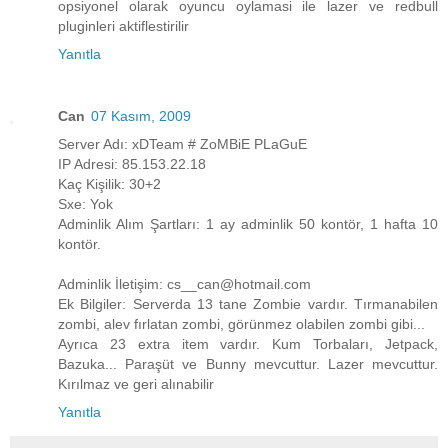
opsiyonel olarak oyuncu oylamasi ile lazer ve redbull
pluginleri aktiflestirilir
Yanıtla
Can
07 Kasım, 2009
Server Adı: xDTeam # ZoMBiE PLaGuE
IP Adresi: 85.153.22.18
Kaç Kişilik: 30+2
Sxe: Yok
Adminlik Alım Şartları: 1 ay adminlik 50 kontör, 1 hafta 10
kontör.
Adminlik İletişim: cs__can@hotmail.com
Ek Bilgiler: Serverda 13 tane Zombie vardır. Tırmanabilen
zombi, alev fırlatan zombi, görünmez olabilen zombi gibi...
Ayrıca 23 extra item vardır. Kum Torbaları, Jetpack,
Bazuka... Paraşüt ve Bunny mevcuttur. Lazer mevcuttur.
Kırılmaz ve geri alınabilir
Yanıtla