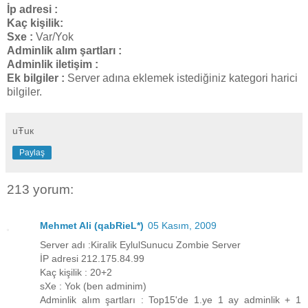
İp adresi :
Kaç kişilik:
Sxe :
Var/Yok
Adminlik alım şartları :
Adminlik iletişim :
Ek bilgiler :
Server adına eklemek istediğiniz kategori harici
bilgiler.
uŦuк
Paylaş
213 yorum:
Mehmet Ali (qabRieL*)
05 Kasım, 2009
Server adı :Kiralik EylulSunucu Zombie Server
İP adresi 212.175.84.99
Kaç kişilik : 20+2
sXe : Yok (ben adminim)
Adminlik alım şartları : Top15'de 1.ye 1 ay adminlik + 1