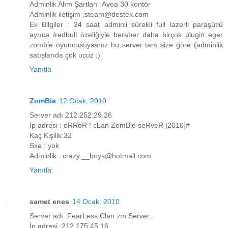
Adminlik Alım Şartları :Avea 30 kontör
Adminlik iletişim :steam@destek.com
Ek Bilgiler : 24 saat adminli sürekli full lazerli paraşütlü
ayrıca /redbull özeliğiyle beraber daha birçok plugin eger
zombie oyuncusuysanız bu server tam size göre (adminlik
satışlarıda çok ucuz ;)
Yanıtla
ZomBie
12 Ocak, 2010
Server adı 212.252.29.26
İp adresi : eRRoR ! cLan ZomBie seRveR [2010]#
Kaç Kişilik:32
Sxe : yok
Adminlik : crazy.__boys@hotmail.com
Yanıtla
samet enes
14 Ocak, 2010
Server adı :FearLess Clan zm Server..
İp adresi :212.175.45.16