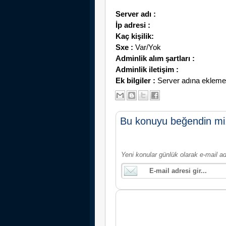
Server adı :
İp adresi :
Kaç kişilik:
Sxe :
Var/Yok
Adminlik alım şartları :
Adminlik iletişim :
Ek bilgiler :
Server adına eklemek i
Bu konuyu beğendin mi
Yeni konular günlük olarak e-mail ad