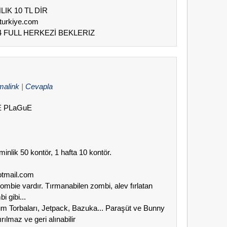
NLIK 10 TL DİR
sturkiye.com
/24 FULL HERKEZİ BEKLERIZ
malink
|
Cevapla
iE PLaGuE
minlik 50 kontör, 1 hafta 10 kontör.
otmail.com
Zombie vardır. Tırmanabilen zombi, alev fırlatan
 gibi...
Kum Torbaları, Jetpack, Bazuka... Paraşüt ve Bunny
ılmaz ve geri alınabilir