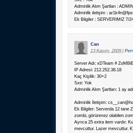
Adminlik Alım Şartları : ADMI
Adminlik iletişim : ar1k4n@fp
Ek Bilgiler : SERVERIMIZ 7
Can
13 Kasım, 2009
|
Per
Server Adı: xDTeam # ZoMB
IP Adresi: 212.252.38.18
Kaç Kişilik: 30+2
Sxe: Yok
Adminlik Alım Şartları: 1 ay ad
Adminlik İletişim: cs__can@h
Ek Bilgiler: Serverda 12 tane 
zombi, görünmez olabilen zombi
Ayrıca 25 extra item vardır. 
mevcuttur. Lazer mevcuttur. Kır