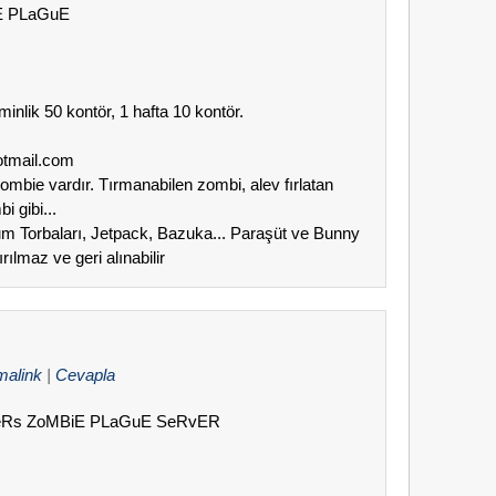
iE PLaGuE
minlik 50 kontör, 1 hafta 10 kontör.
otmail.com
Zombie vardır. Tırmanabilen zombi, alev fırlatan
 gibi...
Kum Torbaları, Jetpack, Bazuka... Paraşüt ve Bunny
ılmaz ve geri alınabilir
malink
|
Cevapla
hTeRs ZoMBiE PLaGuE SeRvER