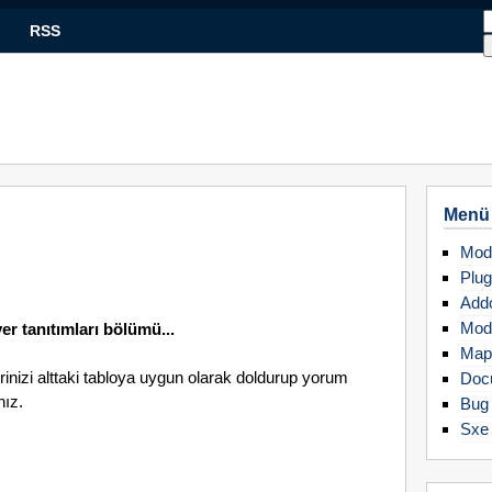
RSS
Menü
Mod
Plug
Add
Mod
r tanıtımları bölümü...
Map
erinizi alttaki tabloya uygun olarak doldurup yorum
Doc
nız.
Bug 
Sxe