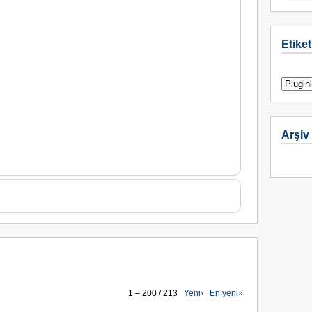
Etiket
Arşiv
1 – 200 / 213
Yeni›
En yeni»