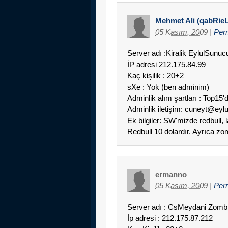
Mehmet Ali (qabRieL
05 Kasım, 2009
|
Per
Server adı :Kiralik EylulSunu
İP adresi 212.175.84.99
Kaç kişilik : 20+2
sXe : Yok (ben adminim)
Adminlik alım şartları : Top15'
Adminlik iletişim: cuneyt@ey
Ek bilgiler: SW'mizde redbull, 
Redbull 10 dolardır. Ayrıca zom
ermanno
05 Kasım, 2009
|
Per
Server adı : CsMeydani Zomb
İp adresi : 212.175.87.212