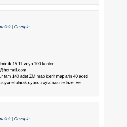
malink
|
Cevapla
adminlik 15 TL veya 100 kontor
r37@hotmail.com
ldur tam 140 adet ZM map icerir maplarin 40 adeti
opsiyonel olarak oyuncu oylamasi ile lazer ve
malink
|
Cevapla