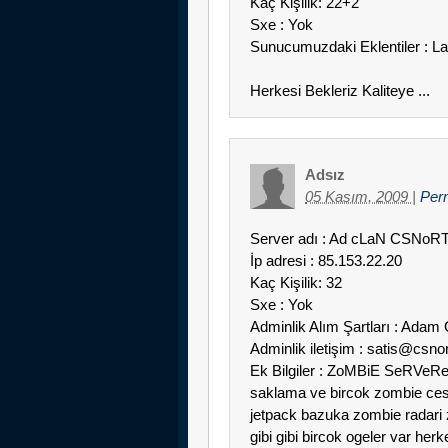
Kaç Kişilik: 22+2
Sxe : Yok
Sunucumuzdaki Eklentiler : L
Herkesi Bekleriz Kaliteye ...
Adsız
05 Kasım, 2009
|
Per
Server adı : Ad cLaN CSNo
İp adresi : 85.153.22.20
Kaç Kişilik: 32
Sxe : Yok
Adminlik Alım Şartları : Adam 
Adminlik iletişim : satis@csno
Ek Bilgiler : ZoMBiE SeRVeRe
saklama ve bircok zombie cesi
jetpack bazuka zombie radari 
gibi gibi bircok ogeler var herk