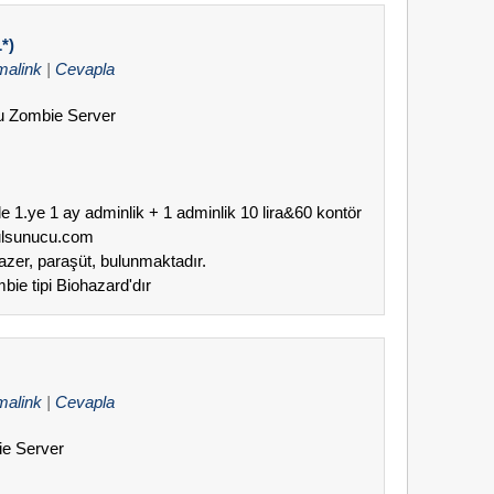
*)
malink
|
Cevapla
cu Zombie Server
de 1.ye 1 ay adminlik + 1 adminlik 10 lira&60 kontör
lulsunucu.com
lazer, paraşüt, bulunmaktadır.
bie tipi Biohazard'dır
malink
|
Cevapla
ie Server