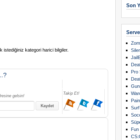
Son Y
Server
Zomb
stediğiniz kategori harici bilgiler.
Sile
Jail
Deat
Pro 
..?
Deat
Gun
Warc
Takip Et!
resine gelsin!
Pain
Surf
Soc
Süpe
Fun 
CS: