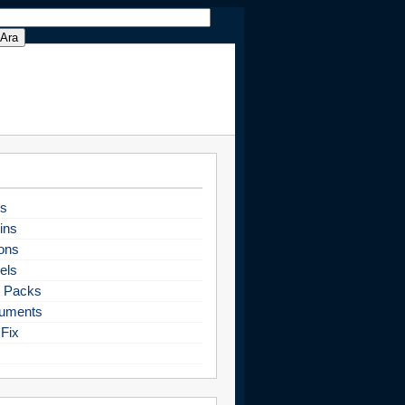
s
ins
ons
els
 Packs
uments
Fix