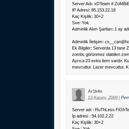
Server Adı: xDTeam # ZoMB
IP Adresi: 85.153.22.18
Kaç Kişilik: 30+2
Sxe: Yok
Adminlik Alım Şartları: 1 ay ad
Adminlik İletişim: cs__can@h
Ek Bilgiler: Serverda 13 tane 
zombi, görünmez olabilen zombi
Ayrıca 23 extra item vardır. 
mevcuttur. Lazer mevcuttur. Kır
Ar1k4n
13 Kasım, 2009
|
Per
Server adı : RuThLess FiG
İp adresi : 94.102.2.22
Kaç Kişilik: 30+2
Sxe : Yok