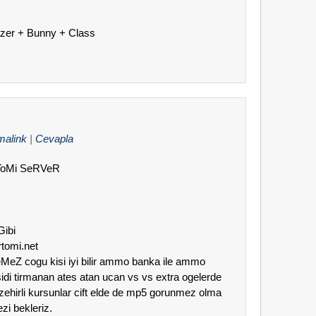
azer + Bunny + Class
malink
|
Cevapla
RToMi SeRVeR
Gibi
rtomi.net
MeZ cogu kisi iyi bilir ammo banka ile ammo
di tirmanan ates atan ucan vs vs extra ogelerde
zehirli kursunlar cift elde de mp5 gorunmez olma
ezi bekleriz.