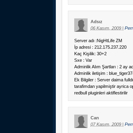
Adsız
06 Kasım, 2009
|
Per
Server adı :NigHtLife ZM
İp adresi : 212.175.237.220
Kaç Kişilik: 30+2
Sxe : Var
Adminlik Alım Şartları : 2 ay 
Adminlik iletişim : blue_tige
Ek Bilgiler : Server daima ful
tarafimdan yapilmiştir ayrica 
redbull pluginleri aktiflestirilir
Can
07 Kasım, 2009
|
Per