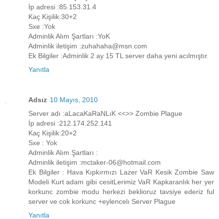
İp adresi :85.153.31.4
Kaç Kişilik:30+2
Sxe :Yok
Adminlik Alım Şartları :YoK
Adminlik iletişim :zuhahaha@msn.com
Ek Bilgiler :Adminlik 2 ay 15 TL server daha yeni acılmıştır.
Yanıtla
Adsız
10 Mayıs, 2010
Server adı :aLacaKaRaNLıK <<>> Zombie Plague
İp adresi :212.174.252.141
Kaç Kişilik:20+2
Sxe : Yok
Adminlik Alım Şartları :
Adminlik iletişim :mctaker-06@hotmail.com
Ek Bilgiler : Hava Kıpkırmızı Lazer VaR Kesik Zombie Saw
Modeli Kurt adam gibi cesitLerimiz VaR Kapkaranlık her yer
korkunc zombie modu herkezi beklioruz tavsiye ederiz ful
server ve cok korkunc +eylencelı Server Plague
Yanıtla