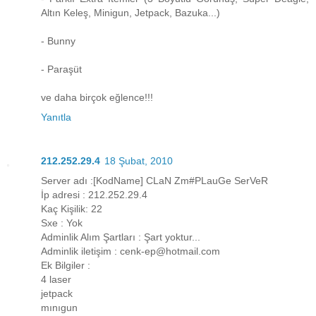
Altın Keleş, Minigun, Jetpack, Bazuka...)
- Bunny
- Paraşüt
ve daha birçok eğlence!!!
Yanıtla
212.252.29.4
18 Şubat, 2010
Server adı :[KodName] CLaN Zm#PLauGe SerVeR
İp adresi : 212.252.29.4
Kaç Kişilik: 22
Sxe : Yok
Adminlik Alım Şartları : Şart yoktur...
Adminlik iletişim : cenk-ep@hotmail.com
Ek Bilgiler :
4 laser
jetpack
mınıgun