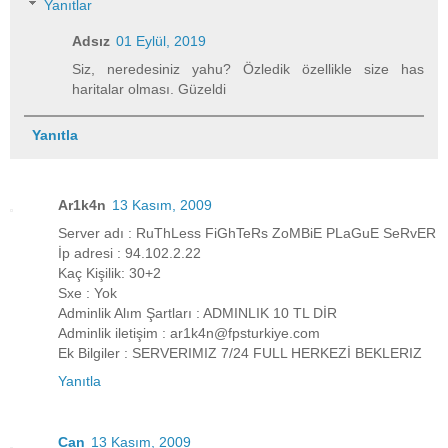
Yanıtlar
Adsız
01 Eylül, 2019
Siz, neredesiniz yahu? Özledik özellikle size has
haritalar olması. Güzeldi
Yanıtla
Ar1k4n
13 Kasım, 2009
Server adı : RuThLess FiGhTeRs ZoMBiE PLaGuE SeRvER
İp adresi : 94.102.2.22
Kaç Kişilik: 30+2
Sxe : Yok
Adminlik Alım Şartları : ADMINLIK 10 TL DİR
Adminlik iletişim : ar1k4n@fpsturkiye.com
Ek Bilgiler : SERVERIMIZ 7/24 FULL HERKEZİ BEKLERIZ
Yanıtla
Can
13 Kasım, 2009