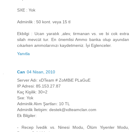
SXE : Yok
Adminlik : 50 kont. veya 15 tl
Ekbilgi : Ucan yaratık ,alev, tirmanan vs. ve bi cok extra
silah mevcüt tur. En önemlisi Ammo banka olup ayundan
cıkarken ammolarınızı kaydetmeniz. İyi Eglenceler.
Yanıtla
Can
04 Nisan, 2010
Server Adı: xDTeam # ZoMBiE PLaGuE
IP Adresi: 85.153.27.87
Kaç Kişilik: 30+2
Sxe: Yok
Adminlik Alım Şartları: 10 TL
Adminlik İletişim: destek@xdteamclan.com
Ek Bilgiler:
- Recep İvedik vs. Ninesi Modu, Ölüm Yiyenler Modu,