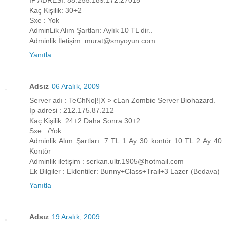
İP ADRESİ: 88.255.189.172:27015
Kaç Kişilik: 30+2
Sxe : Yok
AdminLik Alım Şartları: Aylık 10 TL dir..
Adminlik İletişim: murat@smyoyun.com
Yanıtla
Adsız
06 Aralık, 2009
Server adı : TeChNo[!]X > cLan Zombie Server Biohazard.
İp adresi : 212.175.87.212
Kaç Kişilik: 24+2 Daha Sonra 30+2
Sxe : /Yok
Adminlik Alım Şartları :7 TL 1 Ay 30 kontör 10 TL 2 Ay 40
Kontör
Adminlik iletişim : serkan.ultr.1905@hotmail.com
Ek Bilgiler : Eklentiler: Bunny+Class+Trail+3 Lazer (Bedava)
Yanıtla
Adsız
19 Aralık, 2009