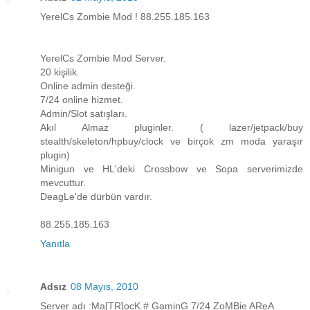
YerelCs Zombie Mod ! 88.255.185.163
YerelCs Zombie Mod Server.
20 kişilik.
Online admin desteği.
7/24 online hizmet.
Admin/Slot satışları.
Akıl Almaz pluginler. ( lazer/jetpack/buy
stealth/skeleton/hpbuy/clock ve birçok zm moda yaraşır
plugin)
Minigun ve HL'deki Crossbow ve Sopa serverimizde
mevcuttur.
DeagLe'de dürbün vardır.
88.255.185.163
Yanıtla
Adsız
08 Mayıs, 2010
Server adı :Ma[TR]ocK # GaminG 7/24 ZoMBie AReA