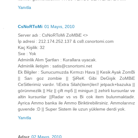
Yanıtla
CsNoRToMi
01 Mayıs, 2010
Server adı : CsNoRToMi ZoMBiE <>
İp adresi : 212.174.252.137 & cs8.csnortomi.com
Kaç Kişilik: 32
Sxe : Yok
Adminlik Alım Şartları : Kurallara uyacak.
Adminlik iletişim : satis@csnortomi.net
Ek Bilgiler : Sunucumuzda Kırmızı Hava || Kesik Ayak ZomBi
|| Sarı goz zombie || ŞiReK Gibi DeGişik ZoMBiE
CeSitlerimiz vardır. \\Extra Silah(item)ler// jetpack+bazuka ||
görünmezlik || Hiz || çift mp5 || minigun || zehirli kursunlar ve
altin kursunlar ||Radar vs vs Bi cok item bulunmaktadir.
Ayrica Ammo banka ile Ammo Biriktirebilirsiniz. Ammolarınız
guvende :D || Super Sistem ile uzun yükleme derdi yok.
Yanıtla
Adsız
02 Mayıs, 2010