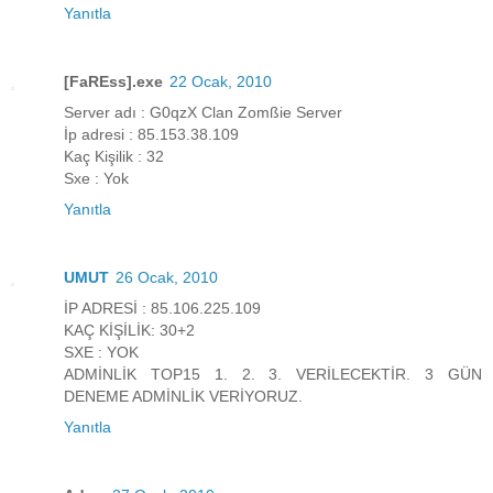
Yanıtla
[FaREss].exe
22 Ocak, 2010
Server adı : G0qzX Clan Zomßie Server
İp adresi : 85.153.38.109
Kaç Kişilik : 32
Sxe : Yok
Yanıtla
UMUT
26 Ocak, 2010
İP ADRESİ : 85.106.225.109
KAÇ KİŞİLİK: 30+2
SXE : YOK
ADMİNLİK TOP15 1. 2. 3. VERİLECEKTİR. 3 GÜN
DENEME ADMİNLİK VERİYORUZ.
Yanıtla