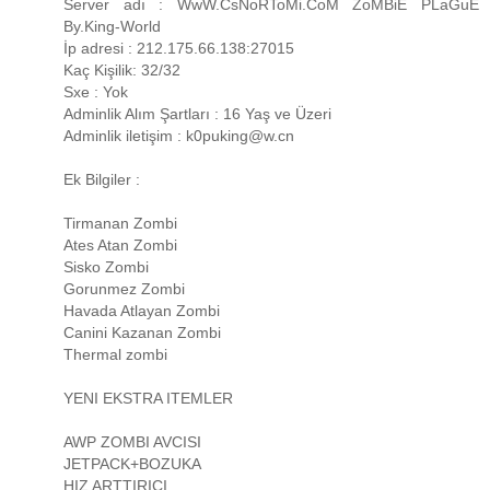
Server adı : WwW.CsNoRToMi.CoM ZoMBiE PLaGuE
By.King-World
İp adresi : 212.175.66.138:27015
Kaç Kişilik: 32/32
Sxe : Yok
Adminlik Alım Şartları : 16 Yaş ve Üzeri
Adminlik iletişim : k0puking@w.cn
Ek Bilgiler :
Tirmanan Zombi
Ates Atan Zombi
Sisko Zombi
Gorunmez Zombi
Havada Atlayan Zombi
Canini Kazanan Zombi
Thermal zombi
YENI EKSTRA ITEMLER
AWP ZOMBI AVCISI
JETPACK+BOZUKA
HIZ ARTTIRICI