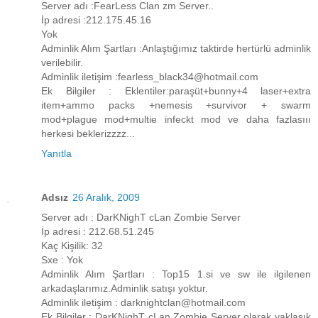
Server adı :FearLess Clan zm Server..
İp adresi :212.175.45.16
Yok
Adminlik Alım Şartları :Anlaştığımız taktirde hertürlü adminlik
verilebilir.
Adminlik iletişim :fearless_black34@hotmail.com
Ek Bilgiler : Eklentiler:paraşüt+bunny+4 laser+extra
item+ammo packs +nemesis +survivor + swarm
mod+plague mod+multie infeckt mod ve daha fazlasııı
herkesi beklerizzzz...
Yanıtla
Adsız
26 Aralık, 2009
Server adı : DarKNighT cLan Zombie Server
İp adresi : 212.68.51.245
Kaç Kişilik: 32
Sxe : Yok
Adminlik Alım Şartları : Top15 1.si ve sw ile ilgilenen
arkadaşlarımız.Adminlik satışı yoktur.
Adminlik iletişim : darknightclan@hotmail.com
Ek Bilgiler : DarKNighT cLan Zombie Server olarak yaklaşık