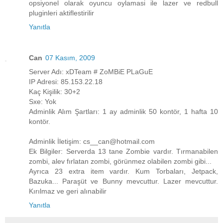
opsiyonel olarak oyuncu oylamasi ile lazer ve redbull
pluginleri aktiflestirilir
Yanıtla
Can
07 Kasım, 2009
Server Adı: xDTeam # ZoMBiE PLaGuE
IP Adresi: 85.153.22.18
Kaç Kişilik: 30+2
Sxe: Yok
Adminlik Alım Şartları: 1 ay adminlik 50 kontör, 1 hafta 10
kontör.
Adminlik İletişim: cs__can@hotmail.com
Ek Bilgiler: Serverda 13 tane Zombie vardır. Tırmanabilen
zombi, alev fırlatan zombi, görünmez olabilen zombi gibi...
Ayrıca 23 extra item vardır. Kum Torbaları, Jetpack,
Bazuka... Paraşüt ve Bunny mevcuttur. Lazer mevcuttur.
Kırılmaz ve geri alınabilir
Yanıtla