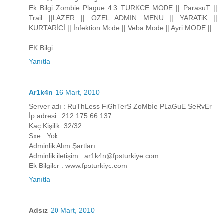
Ek Bilgi Zombie Plague 4.3 TURKCE MODE || ParasuT ||
Trail ||LAZER || OZEL ADMIN MENU || YARATiK ||
KURTARİCİ || İnfektion Mode || Veba Mode || Ayri MODE ||
EK Bilgi
Yanıtla
Ar1k4n
16 Mart, 2010
Server adı : RuThLess FiGhTerS ZoMbİe PLaGuE SeRvEr
İp adresi : 212.175.66.137
Kaç Kişilik: 32/32
Sxe : Yok
Adminlik Alım Şartları :
Adminlik iletişim : ar1k4n@fpsturkiye.com
Ek Bilgiler : www.fpsturkiye.com
Yanıtla
Adsız
20 Mart, 2010