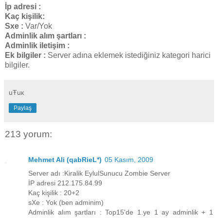
İp adresi :
Kaç kişilik:
Sxe :
Var/Yok
Adminlik alım şartları :
Adminlik iletişim :
Ek bilgiler :
Server adına eklemek istediğiniz kategori harici
bilgiler.
uŦuк
Paylaş
213 yorum:
Mehmet Ali (qabRieL*)
05 Kasım, 2009
Server adı :Kiralik EylulSunucu Zombie Server
İP adresi 212.175.84.99
Kaç kişilik : 20+2
sXe : Yok (ben adminim)
Adminlik alım şartları : Top15'de 1.ye 1 ay adminlik + 1