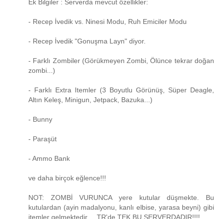
Ek Bilgiler : Serverda mevcut özellikler:
- Recep İvedik vs. Ninesi Modu, Ruh Emiciler Modu
- Recep İvedik "Gonuşma Layn" diyor.
- Farklı Zombiler (Görükmeyen Zombi, Ölünce tekrar doğan
zombi...)
- Farklı Extra Itemler (3 Boyutlu Görünüş, Süper Deagle,
Altın Keleş, Minigun, Jetpack, Bazuka...)
- Bunny
- Paraşüt
- Ammo Bank
ve daha birçok eğlence!!!
NOT: ZOMBİ VURUNCA yere kutular düşmekte. Bu
kutulardan (ayin madalyonu, kanlı elbise, yarasa beyni) gibi
itemler gelmektedir.... TR'de TEK BU SERVERDADIR!!!!