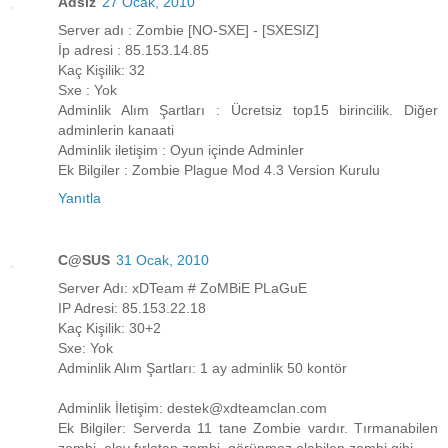
Adsız
27 Ocak, 2010
Server adı : Zombie [NO-SXE] - [SXESIZ]
İp adresi : 85.153.14.85
Kaç Kişilik: 32
Sxe : Yok
Adminlik Alım Şartları : Ücretsiz top15 birincilik. Diğer
adminlerin kanaati
Adminlik iletişim : Oyun içinde Adminler
Ek Bilgiler : Zombie Plague Mod 4.3 Version Kurulu
Yanıtla
C@SUS
31 Ocak, 2010
Server Adı: xDTeam # ZoMBiE PLaGuE
IP Adresi: 85.153.22.18
Kaç Kişilik: 30+2
Sxe: Yok
Adminlik Alım Şartları: 1 ay adminlik 50 kontör
Adminlik İletişim: destek@xdteamclan.com
Ek Bilgiler: Serverda 11 tane Zombie vardır. Tırmanabilen