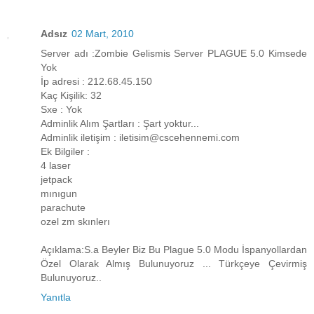
Adsız
02 Mart, 2010
Server adı :Zombie Gelismis Server PLAGUE 5.0 Kimsede
Yok
İp adresi : 212.68.45.150
Kaç Kişilik: 32
Sxe : Yok
Adminlik Alım Şartları : Şart yoktur...
Adminlik iletişim : iletisim@cscehennemi.com
Ek Bilgiler :
4 laser
jetpack
mınıgun
parachute
ozel zm skınlerı
Açıklama:S.a Beyler Biz Bu Plague 5.0 Modu İspanyollardan
Özel Olarak Almış Bulunuyoruz ... Türkçeye Çevirmiş
Bulunuyoruz..
Yanıtla