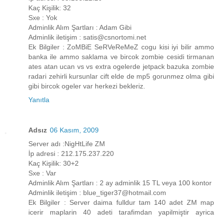
Kaç Kişilik: 32
Sxe : Yok
Adminlik Alım Şartları : Adam Gibi
Adminlik iletişim : satis@csnortomi.net
Ek Bilgiler : ZoMBiE SeRVeReMeZ cogu kisi iyi bilir ammo
banka ile ammo saklama ve bircok zombie cesidi tirmanan
ates atan ucan vs vs extra ogelerde jetpack bazuka zombie
radari zehirli kursunlar cift elde de mp5 gorunmez olma gibi
gibi bircok ogeler var herkezi bekleriz.
Yanıtla
Adsız
06 Kasım, 2009
Server adı :NigHtLife ZM
İp adresi : 212.175.237.220
Kaç Kişilik: 30+2
Sxe : Var
Adminlik Alım Şartları : 2 ay adminlik 15 TL veya 100 kontor
Adminlik iletişim : blue_tiger37@hotmail.com
Ek Bilgiler : Server daima fulldur tam 140 adet ZM map
icerir maplarin 40 adeti tarafimdan yapilmiştir ayrica