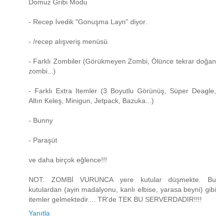
Domuz Gribi Modu
- Recep İvedik "Gonuşma Layn" diyor.
- /recep alışveriş menüsü
- Farklı Zombiler (Görükmeyen Zombi, Ölünce tekrar doğan
zombi...)
- Farklı Extra Itemler (3 Boyutlu Görünüş, Süper Deagle,
Altın Keleş, Minigun, Jetpack, Bazuka...)
- Bunny
- Paraşüt
ve daha birçok eğlence!!!
NOT: ZOMBİ VURUNCA yere kutular düşmekte. Bu
kutulardan (ayin madalyonu, kanlı elbise, yarasa beyni) gibi
itemler gelmektedir.... TR'de TEK BU SERVERDADIR!!!!
Yanıtla