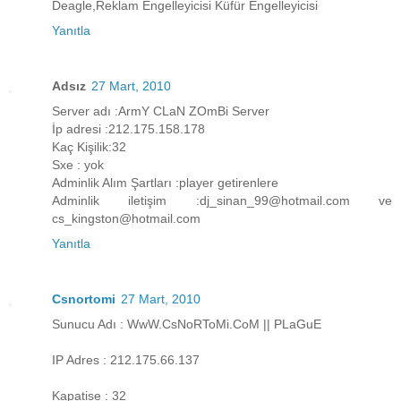
Deagle,Reklam Engelleyicisi Küfür Engelleyicisi
Yanıtla
Adsız
27 Mart, 2010
Server adı :ArmY CLaN ZOmBi Server
İp adresi :212.175.158.178
Kaç Kişilik:32
Sxe : yok
Adminlik Alım Şartları :player getirenlere
Adminlik iletişim :dj_sinan_99@hotmail.com ve
cs_kingston@hotmail.com
Yanıtla
Csnortomi
27 Mart, 2010
Sunucu Adı : WwW.CsNoRToMi.CoM || PLaGuE
IP Adres : 212.175.66.137
Kapatise : 32