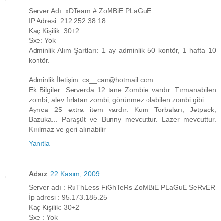
Server Adı: xDTeam # ZoMBiE PLaGuE
IP Adresi: 212.252.38.18
Kaç Kişilik: 30+2
Sxe: Yok
Adminlik Alım Şartları: 1 ay adminlik 50 kontör, 1 hafta 10
kontör.
Adminlik İletişim: cs__can@hotmail.com
Ek Bilgiler: Serverda 12 tane Zombie vardır. Tırmanabilen
zombi, alev fırlatan zombi, görünmez olabilen zombi gibi...
Ayrıca 25 extra item vardır. Kum Torbaları, Jetpack,
Bazuka... Paraşüt ve Bunny mevcuttur. Lazer mevcuttur.
Kırılmaz ve geri alınabilir
Yanıtla
Adsız
22 Kasım, 2009
Server adı : RuThLess FiGhTeRs ZoMBiE PLaGuE SeRvER
İp adresi : 95.173.185.25
Kaç Kişilik: 30+2
Sxe : Yok