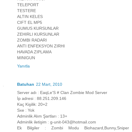
TELEPORT
TESTERE
ALTIN KELES
CIFT EL MP5
GUMUS KURSUNLAR
ZEHIRLI KURSUNLAR
ZOMBI RADARI
ANTI ENFEKSYON ZIRHI
HAVADA ZIPLAMA
MINIGUN
Yanıtla
Batuhan
22 Mart, 2010
Server adı : EaqLe'S # Clan Zombie Mod Server
İp adresi : 88.251.209.146
Kaç Kişilik: 20+2
Sxe : Yok
Adminlik Alım Şartları : 13+
Adminlik iletişim : g-unit-043@hotmail.com
Ek Bilgiler : Zombi Modu Biohazard,Bunny,Sniper