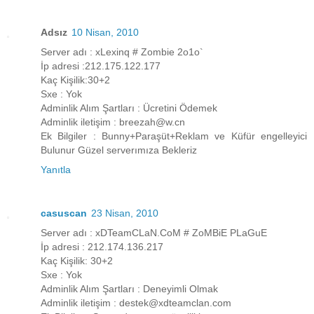
Adsız
10 Nisan, 2010
Server adı : xLexinq # Zombie 2o1o`
İp adresi :212.175.122.177
Kaç Kişilik:30+2
Sxe : Yok
Adminlik Alım Şartları : Ücretini Ödemek
Adminlik iletişim : breezah@w.cn
Ek Bilgiler : Bunny+Paraşüt+Reklam ve Küfür engelleyici
Bulunur Güzel serverımıza Bekleriz
Yanıtla
casuscan
23 Nisan, 2010
Server adı : xDTeamCLaN.CoM # ZoMBiE PLaGuE
İp adresi : 212.174.136.217
Kaç Kişilik: 30+2
Sxe : Yok
Adminlik Alım Şartları : Deneyimli Olmak
Adminlik iletişim : destek@xdteamclan.com