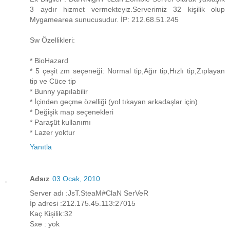
3 aydır hizmet vermekteyiz.Serverimiz 32 kişilik olup
Mygamearea sunucusudur. İP: 212.68.51.245
Sw Özellikleri:
* BioHazard
* 5 çeşit zm seçeneği: Normal tip,Ağır tip,Hızlı tip,Zıplayan
tip ve Cüce tip
* Bunny yapılabilir
* İçinden geçme özelliği (yol tıkayan arkadaşlar için)
* Değişik map seçenekleri
* Paraşüt kullanımı
* Lazer yoktur
Yanıtla
Adsız
03 Ocak, 2010
Server adı :JsT.SteaM#ClaN SerVeR
İp adresi :212.175.45.113:27015
Kaç Kişilik:32
Sxe : yok