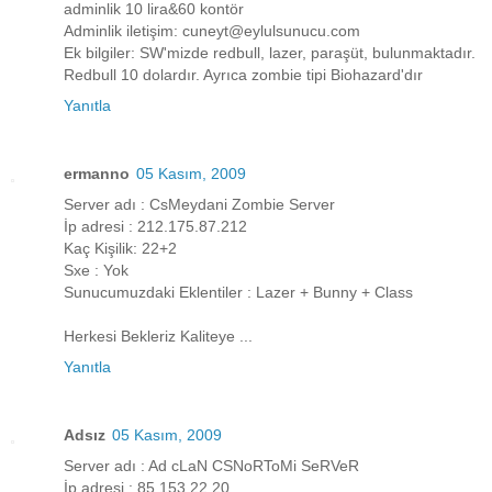
adminlik 10 lira&60 kontör
Adminlik iletişim: cuneyt@eylulsunucu.com
Ek bilgiler: SW'mizde redbull, lazer, paraşüt, bulunmaktadır.
Redbull 10 dolardır. Ayrıca zombie tipi Biohazard'dır
Yanıtla
ermanno
05 Kasım, 2009
Server adı : CsMeydani Zombie Server
İp adresi : 212.175.87.212
Kaç Kişilik: 22+2
Sxe : Yok
Sunucumuzdaki Eklentiler : Lazer + Bunny + Class
Herkesi Bekleriz Kaliteye ...
Yanıtla
Adsız
05 Kasım, 2009
Server adı : Ad cLaN CSNoRToMi SeRVeR
İp adresi : 85.153.22.20