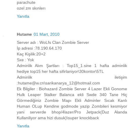
parachute
ozel zm skınlerı
Yanıtla
Hutame
01 Mart, 2010
Server adı : WoLfs Clan Zombie Server
İp adresi :78.190.64.170
Kaç Kişilik:20+2
Sxe : Yok
Adminlik Alım Şartları : Top15_1.sine 1 hafta adminlik
hediye top15 her hafta sifirlaniyor\30kontor\5TL
Adminlik iletişim
:hutame@w.cn\sarikanarya_12@hotmail.com
Ek Bilgiler : Biohazard Zombie Server 4 Lazer Ekli Gonome
Hulk Leaper Stalker Balanca ekli Swde 340 Tane Hiç
Görmediğiniz Zombie Mapı Ekli Adminler Sıcak Kanlı
Human OLup Kendine godmode yazip Zombileri kesmiyor
yani serverde bhop/4lazer/Pro Jetpack(Duz Alanda
Kullaniliyor ama hizi dusuk)\super knockback
Yanıtla