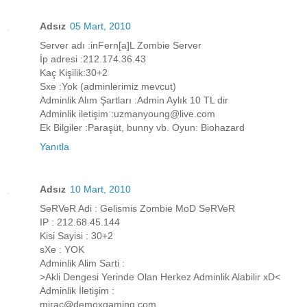
Adsız
05 Mart, 2010
Server adı :inFern[a]L Zombie Server
İp adresi :212.174.36.43
Kaç Kişilik:30+2
Sxe :Yok (adminlerimiz mevcut)
Adminlik Alım Şartları :Admin Aylık 10 TL dir
Adminlik iletişim :uzmanyoung@live.com
Ek Bilgiler :Paraşüt, bunny vb. Oyun: Biohazard
Yanıtla
Adsız
10 Mart, 2010
SeRVeR Adi : Gelismis Zombie MoD SeRVeR
IP : 212.68.45.144
Kisi Sayisi : 30+2
sXe : YOK
Adminlik Alim Sarti :
>Akli Dengesi Yerinde Olan Herkez Adminlik Alabilir xD<
Adminlik İletişim :
mirac@demoxgaming.com