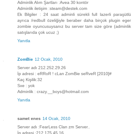
Adminlik Alım Şartları :Avea 30 kontör
Adminlik iletişim :steam@destek.com
Ek Bilgiler : 24 saat adminli sürekli full lazerli paraşütlü
ayrıca /redbull özeliğiyle beraber daha birçok plugin eger
zombie oyuncusuysanız bu server tam size göre (adminlik
satışlarıda çok ucuz ;)
Yanıtla
ZomBie
12 Ocak, 2010
Server adı 212.252.29.26
İp adresi : eRRoR ! cLan ZomBie seRveR [2010]#
Kaç Kişilik:32
Sxe : yok
Adminlik : crazy.__boys@hotmail.com
Yanıtla
samet enes
14 Ocak, 2010
Server adı :FearLess Clan zm Server..
İp adresi :212.175.45.16