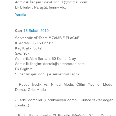
Adminlik İletişim : devil_lion_1@hotmail.com
Ek Bilgiler : Paraşüt, bunny vb..
Yanıtla
Can
15 Şubat, 2010
Server Adı: xDTeam # ZoMBiE PLaGuE
IP Adresi: 85.153.27.87
Kaç Kişilik: 30+2
Sxe: Yok
Adminlik Alım Şartları: 50 Kontör 1 ay
Adminlik İletişim: destek@xdteamclan.com
Ek Bilgiler:
Süper bir geri dönüşle serverımızı açtık.
- Recep İvedik vs. Ninesi Modu, Ölüm Yiyenler Modu,
Domuz Gribi Modu
- Farklı Zombiler (Görükmeyen Zombi, Ölünce tekrar doğan
zombi...)
- Farklı Extra Itemler (3 Boyutlu Görünüş, Süper Deagle,