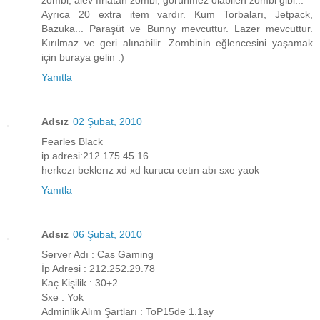
zombi, alev fırlatan zombi, görünmez olabilen zombi gibi...
Ayrıca 20 extra item vardır. Kum Torbaları, Jetpack,
Bazuka... Paraşüt ve Bunny mevcuttur. Lazer mevcuttur.
Kırılmaz ve geri alınabilir. Zombinin eğlencesini yaşamak
için buraya gelin :)
Yanıtla
Adsız
02 Şubat, 2010
Fearles Black
ip adresi:212.175.45.16
herkezı beklerız xd xd kurucu cetın abı sxe yaok
Yanıtla
Adsız
06 Şubat, 2010
Server Adı : Cas Gaming
İp Adresi : 212.252.29.78
Kaç Kişilik : 30+2
Sxe : Yok
Adminlik Alım Şartları : ToP15de 1.1ay