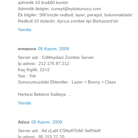
adminlik 10 lira&60 kontör
Adminlik iletişim: cuneyt@eylulsunucu.com
Ek bilgiler: SW'mizde redbull, lazer, paraşüt, bulunmaktadır.
Redbull 10 dolardır. Ayrıca zombie tipi Biohazard'dır
Yanıtla
ermanno
05 Kasım, 2009
Server adı : CsMeydani Zombie Server
İp adresi : 212.175.87.212
Kaç Kişilik: 22+2
Sxe : Yok
Sunucumuzdaki Eklentiler : Lazer + Bunny + Class
Herkesi Bekleriz Kaliteye ...
Yanıtla
Adsız
05 Kasım, 2009
Server adı : Ad cLaN CSNoRToMi SeRVeR
İp adresi : 85.153.22.20