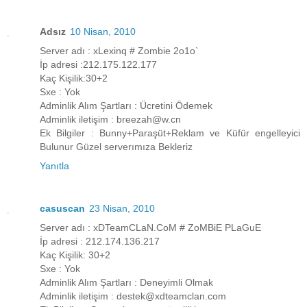
Adsız
10 Nisan, 2010
Server adı : xLexinq # Zombie 2o1o`
İp adresi :212.175.122.177
Kaç Kişilik:30+2
Sxe : Yok
Adminlik Alım Şartları : Ücretini Ödemek
Adminlik iletişim : breezah@w.cn
Ek Bilgiler : Bunny+Paraşüt+Reklam ve Küfür engelleyici
Bulunur Güzel serverımıza Bekleriz
Yanıtla
casuscan
23 Nisan, 2010
Server adı : xDTeamCLaN.CoM # ZoMBiE PLaGuE
İp adresi : 212.174.136.217
Kaç Kişilik: 30+2
Sxe : Yok
Adminlik Alım Şartları : Deneyimli Olmak
Adminlik iletişim : destek@xdteamclan.com