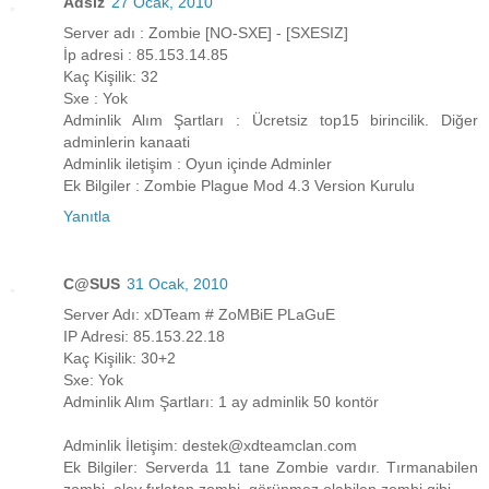
Adsız
27 Ocak, 2010
Server adı : Zombie [NO-SXE] - [SXESIZ]
İp adresi : 85.153.14.85
Kaç Kişilik: 32
Sxe : Yok
Adminlik Alım Şartları : Ücretsiz top15 birincilik. Diğer
adminlerin kanaati
Adminlik iletişim : Oyun içinde Adminler
Ek Bilgiler : Zombie Plague Mod 4.3 Version Kurulu
Yanıtla
C@SUS
31 Ocak, 2010
Server Adı: xDTeam # ZoMBiE PLaGuE
IP Adresi: 85.153.22.18
Kaç Kişilik: 30+2
Sxe: Yok
Adminlik Alım Şartları: 1 ay adminlik 50 kontör
Adminlik İletişim: destek@xdteamclan.com
Ek Bilgiler: Serverda 11 tane Zombie vardır. Tırmanabilen