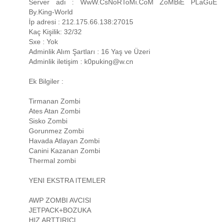
Server adı : WwW.CsNoRToMi.CoM ZoMBiE PLaGuE
By.King-World
İp adresi : 212.175.66.138:27015
Kaç Kişilik: 32/32
Sxe : Yok
Adminlik Alım Şartları : 16 Yaş ve Üzeri
Adminlik iletişim : k0puking@w.cn
Ek Bilgiler :
Tirmanan Zombi
Ates Atan Zombi
Sisko Zombi
Gorunmez Zombi
Havada Atlayan Zombi
Canini Kazanan Zombi
Thermal zombi
YENI EKSTRA ITEMLER
AWP ZOMBI AVCISI
JETPACK+BOZUKA
HIZ ARTTIRICI