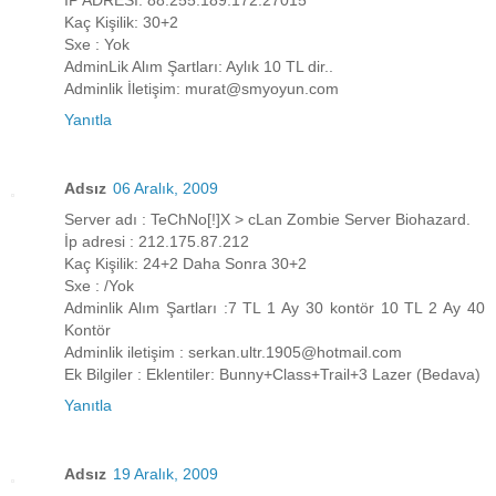
İP ADRESİ: 88.255.189.172:27015
Kaç Kişilik: 30+2
Sxe : Yok
AdminLik Alım Şartları: Aylık 10 TL dir..
Adminlik İletişim: murat@smyoyun.com
Yanıtla
Adsız
06 Aralık, 2009
Server adı : TeChNo[!]X > cLan Zombie Server Biohazard.
İp adresi : 212.175.87.212
Kaç Kişilik: 24+2 Daha Sonra 30+2
Sxe : /Yok
Adminlik Alım Şartları :7 TL 1 Ay 30 kontör 10 TL 2 Ay 40
Kontör
Adminlik iletişim : serkan.ultr.1905@hotmail.com
Ek Bilgiler : Eklentiler: Bunny+Class+Trail+3 Lazer (Bedava)
Yanıtla
Adsız
19 Aralık, 2009