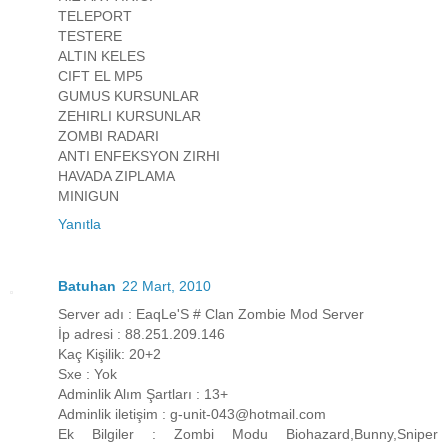
TELEPORT
TESTERE
ALTIN KELES
CIFT EL MP5
GUMUS KURSUNLAR
ZEHIRLI KURSUNLAR
ZOMBI RADARI
ANTI ENFEKSYON ZIRHI
HAVADA ZIPLAMA
MINIGUN
Yanıtla
Batuhan
22 Mart, 2010
Server adı : EaqLe'S # Clan Zombie Mod Server
İp adresi : 88.251.209.146
Kaç Kişilik: 20+2
Sxe : Yok
Adminlik Alım Şartları : 13+
Adminlik iletişim : g-unit-043@hotmail.com
Ek Bilgiler : Zombi Modu Biohazard,Bunny,Sniper