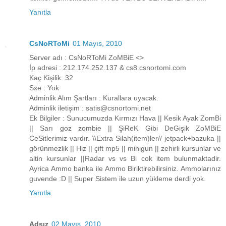
Yanıtla
CsNoRToMi
01 Mayıs, 2010
Server adı : CsNoRToMi ZoMBiE <>
İp adresi : 212.174.252.137 & cs8.csnortomi.com
Kaç Kişilik: 32
Sxe : Yok
Adminlik Alım Şartları : Kurallara uyacak.
Adminlik iletişim : satis@csnortomi.net
Ek Bilgiler : Sunucumuzda Kırmızı Hava || Kesik Ayak ZomBi
|| Sarı goz zombie || ŞiReK Gibi DeGişik ZoMBiE
CeSitlerimiz vardır. \\Extra Silah(item)ler// jetpack+bazuka ||
görünmezlik || Hiz || çift mp5 || minigun || zehirli kursunlar ve
altin kursunlar ||Radar vs vs Bi cok item bulunmaktadir.
Ayrica Ammo banka ile Ammo Biriktirebilirsiniz. Ammolarınız
guvende :D || Super Sistem ile uzun yükleme derdi yok.
Yanıtla
Adsız
02 Mayıs, 2010