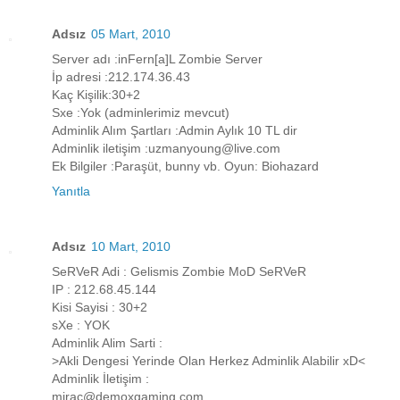
Adsız
05 Mart, 2010
Server adı :inFern[a]L Zombie Server
İp adresi :212.174.36.43
Kaç Kişilik:30+2
Sxe :Yok (adminlerimiz mevcut)
Adminlik Alım Şartları :Admin Aylık 10 TL dir
Adminlik iletişim :uzmanyoung@live.com
Ek Bilgiler :Paraşüt, bunny vb. Oyun: Biohazard
Yanıtla
Adsız
10 Mart, 2010
SeRVeR Adi : Gelismis Zombie MoD SeRVeR
IP : 212.68.45.144
Kisi Sayisi : 30+2
sXe : YOK
Adminlik Alim Sarti :
>Akli Dengesi Yerinde Olan Herkez Adminlik Alabilir xD<
Adminlik İletişim :
mirac@demoxgaming.com