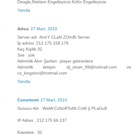
Deagle,Reklam Engelleyicisi Küfür Engelleyicisi
Yanıtla
Adsız
27 Mart, 2010
Server adı :ArmY CLaN ZOmBi Server
İp adresi :212.175.158.178
Kaç Kişilik:32
Sxe : yok
Adminlik Alım Şartları :player getirenlere
Adminlik iletişim :dj_sinan_99@hotmail.com ve
cs_kingston@hotmail.com
Yanıtla
Csnortomi
27 Mart, 2010
Sunucu Adı : WwW.CsNoRToMi.CoM || PLaGuE
IP Adres : 212.175.66.137
Kapatise : 32