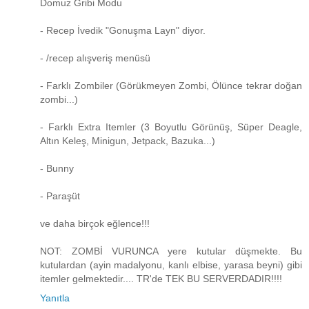
Domuz Gribi Modu
- Recep İvedik "Gonuşma Layn" diyor.
- /recep alışveriş menüsü
- Farklı Zombiler (Görükmeyen Zombi, Ölünce tekrar doğan
zombi...)
- Farklı Extra Itemler (3 Boyutlu Görünüş, Süper Deagle,
Altın Keleş, Minigun, Jetpack, Bazuka...)
- Bunny
- Paraşüt
ve daha birçok eğlence!!!
NOT: ZOMBİ VURUNCA yere kutular düşmekte. Bu
kutulardan (ayin madalyonu, kanlı elbise, yarasa beyni) gibi
itemler gelmektedir.... TR'de TEK BU SERVERDADIR!!!!
Yanıtla