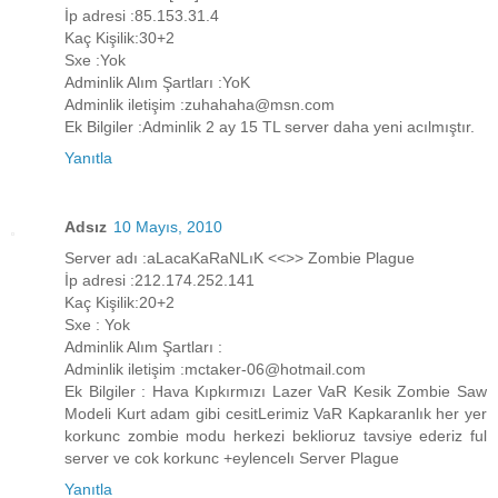
İp adresi :85.153.31.4
Kaç Kişilik:30+2
Sxe :Yok
Adminlik Alım Şartları :YoK
Adminlik iletişim :zuhahaha@msn.com
Ek Bilgiler :Adminlik 2 ay 15 TL server daha yeni acılmıştır.
Yanıtla
Adsız
10 Mayıs, 2010
Server adı :aLacaKaRaNLıK <<>> Zombie Plague
İp adresi :212.174.252.141
Kaç Kişilik:20+2
Sxe : Yok
Adminlik Alım Şartları :
Adminlik iletişim :mctaker-06@hotmail.com
Ek Bilgiler : Hava Kıpkırmızı Lazer VaR Kesik Zombie Saw
Modeli Kurt adam gibi cesitLerimiz VaR Kapkaranlık her yer
korkunc zombie modu herkezi beklioruz tavsiye ederiz ful
server ve cok korkunc +eylencelı Server Plague
Yanıtla