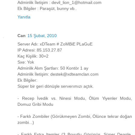
Adminlik İletişim : devil_lion_1@hotmail.com
Ek Bilgiler : Paraşüt, bunny vb..
Yanıtla
Can
15 Şubat, 2010
Server Adı: xDTeam # ZoMBiE PLaGuE
IP Adresi: 85.153.27.87
Kaç Kişilik: 30+2
Sxe: Yok
Adminlik Alım Şartları: 50 Kontör 1 ay
Adminlik İletişim: destek@xdteamclan.com
Ek Bilgiler:
Süper bir geri dönüşle serverımızı açtık.
- Recep İvedik vs. Ninesi Modu, Ölüm Yiyenler Modu,
Domuz Gribi Modu
- Farklı Zombiler (Görükmeyen Zombi, Ölünce tekrar doğan
zombi...)
- Farklı Extra Itemler (3 Boyutlu Görünüş, Süper Deagle,