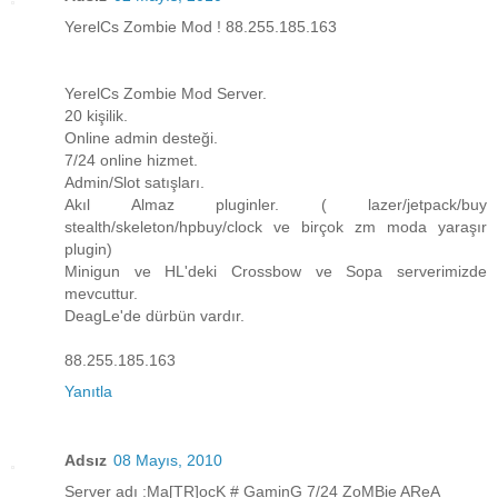
YerelCs Zombie Mod ! 88.255.185.163
YerelCs Zombie Mod Server.
20 kişilik.
Online admin desteği.
7/24 online hizmet.
Admin/Slot satışları.
Akıl Almaz pluginler. ( lazer/jetpack/buy
stealth/skeleton/hpbuy/clock ve birçok zm moda yaraşır
plugin)
Minigun ve HL'deki Crossbow ve Sopa serverimizde
mevcuttur.
DeagLe'de dürbün vardır.
88.255.185.163
Yanıtla
Adsız
08 Mayıs, 2010
Server adı :Ma[TR]ocK # GaminG 7/24 ZoMBie AReA