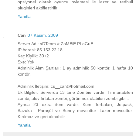
opsiyonel olarak oyuncu oylamasi ile lazer ve redbull
pluginleri aktiflestirilir
Yanıtla
Can
07 Kasım, 2009
Server Adı: xDTeam # ZoMBiE PLaGuE
IP Adresi: 85.153.22.18
Kaç Kişilik: 30+2
Sxe: Yok
Adminlik Alım Şartları: 1 ay adminlik 50 kontör, 1 hafta 10
kontör.
Adminlik İletişim: cs__can@hotmail.com
Ek Bilgiler: Serverda 13 tane Zombie vardır. Tırmanabilen
zombi, alev fırlatan zombi, görünmez olabilen zombi gibi...
Ayrıca 23 extra item vardır. Kum Torbaları, Jetpack,
Bazuka... Paraşüt ve Bunny mevcuttur. Lazer mevcuttur.
Kırılmaz ve geri alınabilir
Yanıtla