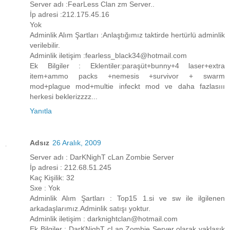
Server adı :FearLess Clan zm Server..
İp adresi :212.175.45.16
Yok
Adminlik Alım Şartları :Anlaştığımız taktirde hertürlü adminlik
verilebilir.
Adminlik iletişim :fearless_black34@hotmail.com
Ek Bilgiler : Eklentiler:paraşüt+bunny+4 laser+extra
item+ammo packs +nemesis +survivor + swarm
mod+plague mod+multie infeckt mod ve daha fazlasııı
herkesi beklerizzzz...
Yanıtla
Adsız
26 Aralık, 2009
Server adı : DarKNighT cLan Zombie Server
İp adresi : 212.68.51.245
Kaç Kişilik: 32
Sxe : Yok
Adminlik Alım Şartları : Top15 1.si ve sw ile ilgilenen
arkadaşlarımız.Adminlik satışı yoktur.
Adminlik iletişim : darknightclan@hotmail.com
Ek Bilgiler : DarKNighT cLan Zombie Server olarak yaklaşık