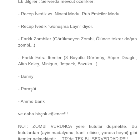
Ek Bilgiler : Serverda mevcut özellikler:
- Recep İvedik vs. Ninesi Modu, Ruh Emiciler Modu
- Recep İvedik "Gonuşma Layn" diyor.
- Farklı Zombiler (Görükmeyen Zombi, Ölünce tekrar doğan
zombi...)
- Farklı Extra Itemler (3 Boyutlu Görünüş, Süper Deagle,
Altın Keleş, Minigun, Jetpack, Bazuka...)
- Bunny
- Paraşüt
- Ammo Bank
ve daha birçok eğlence!!!
NOT: ZOMBİ VURUNCA yere kutular düşmekte. Bu
kutulardan (ayin madalyonu, kanlı elbise, yarasa beyni) gibi
itemler gelmektedir.... TR'de TEK BU SERVERDADIR!!!!