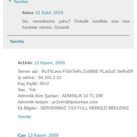
Yanıtlar
Adsız
01 Eylül, 2019
Siz, neredesiniz yahu? Özledik özellikle size has
haritalar olması. Güzeldi
Yanıtla
Ar1k4n
13 Kasım, 2009
Server adı : RuThLess FiGhTeRs ZoMBiE PLaGuE SeRvER
İp adresi : 94.102.2.22
Kaç Kişilik: 30+2
Sxe : Yok
Adminlik Alım Şartları : ADMINLIK 10 TL DİR
Adminlik iletişim : ar1k4n@fpsturkiye.com
Ek Bilgiler : SERVERIMIZ 7/24 FULL HERKEZİ BEKLERIZ
Yanıtla
Can
13 Kasım, 2009