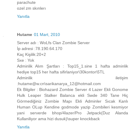
parachute
ozel zm skınlerı
Yanıtla
Hutame
01 Mart, 2010
Server adı : WoLfs Clan Zombie Server
İp adresi :78.190.64.170
Kaç Kişilik:20+2
Sxe : Yok
Adminlik Alım Şartları : Top15_1.sine 1 hafta adminlik
hediye top15 her hafta sifirlaniyor\30kontor\5TL
Adminlik iletişim
:hutame@w.cn\sarikanarya_12@hotmail.com
Ek Bilgiler : Biohazard Zombie Server 4 Lazer Ekli Gonome
Hulk Leaper Stalker Balanca ekli Swde 340 Tane Hiç
Görmediğiniz Zombie Mapı Ekli Adminler Sıcak Kanlı
Human OLup Kendine godmode yazip Zombileri kesmiyor
yani serverde bhop/4lazer/Pro Jetpack(Duz Alanda
Kullaniliyor ama hizi dusuk)\super knockback
Yanıtla