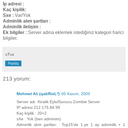
İp adresi :
Kaç kişilik:
Sxe :
Var/Yok
Adminlik alım şartları :
Adminlik iletişim :
Ek bilgiler :
Server adına eklemek istediğiniz kategori harici
bilgiler.
uŦuк
Paylaş
213 yorum:
Mehmet Ali (qabRieL*)
05 Kasım, 2009
Server adı :Kiralik EylulSunucu Zombie Server
İP adresi 212.175.84.99
Kaç kişilik : 20+2
sXe : Yok (ben adminim)
Adminlik alım şartları : Top15'de 1.ye 1 ay adminlik + 1