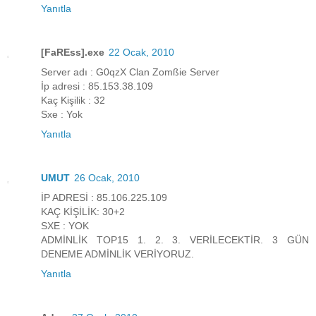
Yanıtla
[FaREss].exe
22 Ocak, 2010
Server adı : G0qzX Clan Zomßie Server
İp adresi : 85.153.38.109
Kaç Kişilik : 32
Sxe : Yok
Yanıtla
UMUT
26 Ocak, 2010
İP ADRESİ : 85.106.225.109
KAÇ KİŞİLİK: 30+2
SXE : YOK
ADMİNLİK TOP15 1. 2. 3. VERİLECEKTİR. 3 GÜN
DENEME ADMİNLİK VERİYORUZ.
Yanıtla