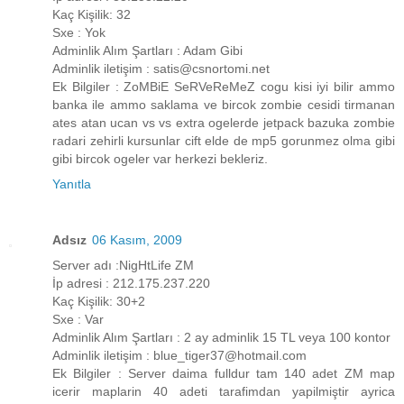
Kaç Kişilik: 32
Sxe : Yok
Adminlik Alım Şartları : Adam Gibi
Adminlik iletişim : satis@csnortomi.net
Ek Bilgiler : ZoMBiE SeRVeReMeZ cogu kisi iyi bilir ammo
banka ile ammo saklama ve bircok zombie cesidi tirmanan
ates atan ucan vs vs extra ogelerde jetpack bazuka zombie
radari zehirli kursunlar cift elde de mp5 gorunmez olma gibi
gibi bircok ogeler var herkezi bekleriz.
Yanıtla
Adsız
06 Kasım, 2009
Server adı :NigHtLife ZM
İp adresi : 212.175.237.220
Kaç Kişilik: 30+2
Sxe : Var
Adminlik Alım Şartları : 2 ay adminlik 15 TL veya 100 kontor
Adminlik iletişim : blue_tiger37@hotmail.com
Ek Bilgiler : Server daima fulldur tam 140 adet ZM map
icerir maplarin 40 adeti tarafimdan yapilmiştir ayrica