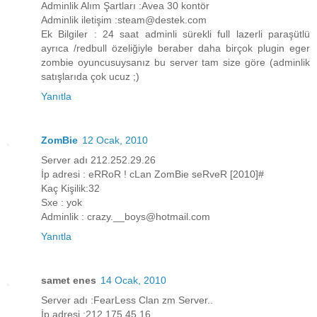
Adminlik Alım Şartları :Avea 30 kontör
Adminlik iletişim :steam@destek.com
Ek Bilgiler : 24 saat adminli sürekli full lazerli paraşütlü
ayrıca /redbull özeliğiyle beraber daha birçok plugin eger
zombie oyuncusuysanız bu server tam size göre (adminlik
satışlarıda çok ucuz ;)
Yanıtla
ZomBie
12 Ocak, 2010
Server adı 212.252.29.26
İp adresi : eRRoR ! cLan ZomBie seRveR [2010]#
Kaç Kişilik:32
Sxe : yok
Adminlik : crazy.__boys@hotmail.com
Yanıtla
samet enes
14 Ocak, 2010
Server adı :FearLess Clan zm Server..
İp adresi :212.175.45.16