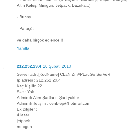
Altın Keleş, Minigun, Jetpack, Bazuka...)
- Bunny
- Paraşüt
ve daha birçok eğlence!!!
Yanıtla
212.252.29.4
18 Şubat, 2010
Server adı :[KodName] CLaN Zm#PLauGe SerVeR
İp adresi : 212.252.29.4
Kaç Kişilik: 22
Sxe : Yok
Adminlik Alım Şartları : Şart yoktur...
Adminlik iletişim : cenk-ep@hotmail.com
Ek Bilgiler :
4 laser
jetpack
mınıgun