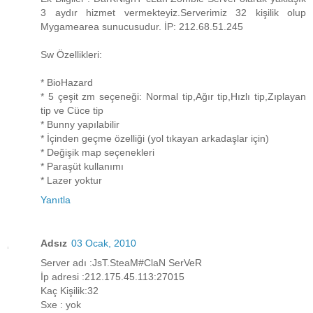
3 aydır hizmet vermekteyiz.Serverimiz 32 kişilik olup
Mygamearea sunucusudur. İP: 212.68.51.245
Sw Özellikleri:
* BioHazard
* 5 çeşit zm seçeneği: Normal tip,Ağır tip,Hızlı tip,Zıplayan
tip ve Cüce tip
* Bunny yapılabilir
* İçinden geçme özelliği (yol tıkayan arkadaşlar için)
* Değişik map seçenekleri
* Paraşüt kullanımı
* Lazer yoktur
Yanıtla
Adsız
03 Ocak, 2010
Server adı :JsT.SteaM#ClaN SerVeR
İp adresi :212.175.45.113:27015
Kaç Kişilik:32
Sxe : yok