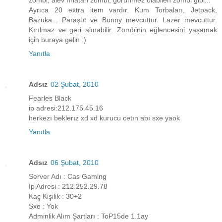
zombi, alev fırlatan zombi, görünmez olabilen zombi gibi...
Ayrıca 20 extra item vardır. Kum Torbaları, Jetpack,
Bazuka... Paraşüt ve Bunny mevcuttur. Lazer mevcuttur.
Kırılmaz ve geri alınabilir. Zombinin eğlencesini yaşamak
için buraya gelin :)
Yanıtla
Adsız
02 Şubat, 2010
Fearles Black
ip adresi:212.175.45.16
herkezı beklerız xd xd kurucu cetın abı sxe yaok
Yanıtla
Adsız
06 Şubat, 2010
Server Adı : Cas Gaming
İp Adresi : 212.252.29.78
Kaç Kişilik : 30+2
Sxe : Yok
Adminlik Alım Şartları : ToP15de 1.1ay