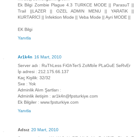
Ek Bilgi Zombie Plague 4.3 TURKCE MODE || ParasuT ||
Trail ||LAZER || OZEL ADMIN MENU || YARATiK ||
KURTARİCİ || İnfektion Mode || Veba Mode || Ayri MODE ||
EK Bilgi
Yanıtla
Ar1k4n
16 Mart, 2010
Server adı : RuThLess FiGhTerS ZoMbİe PLaGuE SeRvEr
İp adresi : 212.175.66.137
Kaç Kişilik: 32/32
Sxe : Yok
Adminlik Alım Şartları :
Adminlik iletişim : ar1k4n@fpsturkiye.com
Ek Bilgiler : www.fpsturkiye.com
Yanıtla
Adsız
20 Mart, 2010