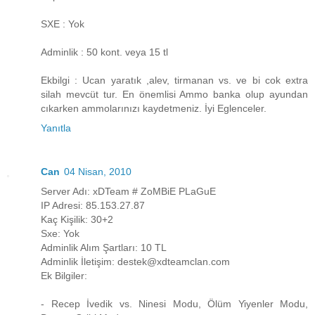
SXE : Yok
Adminlik : 50 kont. veya 15 tl
Ekbilgi : Ucan yaratık ,alev, tirmanan vs. ve bi cok extra
silah mevcüt tur. En önemlisi Ammo banka olup ayundan
cıkarken ammolarınızı kaydetmeniz. İyi Eglenceler.
Yanıtla
Can
04 Nisan, 2010
Server Adı: xDTeam # ZoMBiE PLaGuE
IP Adresi: 85.153.27.87
Kaç Kişilik: 30+2
Sxe: Yok
Adminlik Alım Şartları: 10 TL
Adminlik İletişim: destek@xdteamclan.com
Ek Bilgiler:
- Recep İvedik vs. Ninesi Modu, Ölüm Yiyenler Modu,