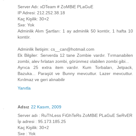
Server Adı: xDTeam # ZoMBiE PLaGuE
IP Adresi: 212.252.38.18
Kaç Kişilik: 30+2
Sxe: Yok
Adminlik Alım Şartları: 1 ay adminlik 50 kontör, 1 hafta 10
kontör.
Adminlik İletişim: cs__can@hotmail.com
Ek Bilgiler: Serverda 12 tane Zombie vardır. Tırmanabilen
zombi, alev fırlatan zombi, görünmez olabilen zombi gibi...
Ayrıca 25 extra item vardır. Kum Torbaları, Jetpack,
Bazuka... Paraşüt ve Bunny mevcuttur. Lazer mevcuttur.
Kırılmaz ve geri alınabilir
Yanıtla
Adsız
22 Kasım, 2009
Server adı : RuThLess FiGhTeRs ZoMBiE PLaGuE SeRvER
İp adresi : 95.173.185.25
Kaç Kişilik: 30+2
Sxe : Yok