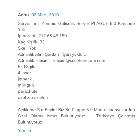
Adsız
02 Mart, 2010
Server adı :Zombie Gelismis Server PLAGUE 5.0 Kimsede
Yok
İp adresi : 212.68.45.150
Kaç Kişilik: 32
Sxe : Yok
Adminlik Alım Şartları : Şart yoktur...
Adminlik iletişim : iletisim@cscehennemi.com
Ek Bilgiler :
4 laser
jetpack
mınıgun
parachute
ozel zm skınlerı
Açıklama:S.a Beyler Biz Bu Plague 5.0 Modu İspanyollardan
Özel Olarak Almış Bulunuyoruz ... Türkçeye Çevirmiş
Bulunuyoruz..
Yanıtla