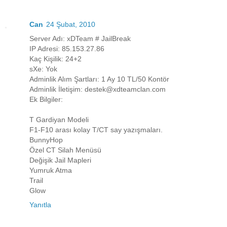
Can
24 Şubat, 2010
Server Adı: xDTeam # JailBreak
IP Adresi: 85.153.27.86
Kaç Kişilik: 24+2
sXe: Yok
Adminlik Alım Şartları: 1 Ay 10 TL/50 Kontör
Adminlik İletişim: destek@xdteamclan.com
Ek Bilgiler:
T Gardiyan Modeli
F1-F10 arası kolay T/CT say yazışmaları.
BunnyHop
Özel CT Silah Menüsü
Değişik Jail Mapleri
Yumruk Atma
Trail
Glow
Yanıtla