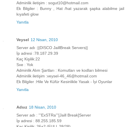
Adminlik iletişim : sogut10@hotmail.com
Ek Bilgiler : Bunny , Hat /hat yazarak şapka alabilme jail
kıyafeti glow
Yanıtla
Veysel
12 Nisan, 2010
Server adı :||DISCO JaillBreak Servers||
İp adresi :78.187.29.39
Kaç Kişilik:22
Sxe : Yok
Adminlik Alım Şartları : Komutları ve kodları bilmesi
Adminlik iletişim :veysel-46_46@hotmail.com
Ek Bilgiler :Hile Ve Küfür Kesinlikle Yasak - İyi Oyunlar
Yanıtla
Adsız
18 Nisan, 2010
Server adı : '''ExSTRa'''[Jaill Break]Server
İp adresi : 88.255.185.59
Kaç Kişilik: 26+2 (FULL 28/28)