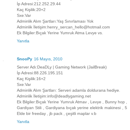
İp Adresi:212.252.29.44
Kaç Kişilik:20+2
Sxe:Var
Adminlik Alım Şartları:Yaş Sınırlaması Yok
Adminlik İletişim:henry_sercan_hello@hotmail.com
Ek Bilgiler:Bıçak Yerine Yumruk Atma Levye vs.
Yanıtla
SnooPy
16 Mayıs, 2010
Server Adı:DeaDLy | Gaming Network (JailBreak)
İp Adresi:88.226.195.151
Kaç Kişilik:16+2
Sxe:Var
Adminlik Alım Şartları: Serveri adamla doldurana hediye.
Adminlik İletişim:info@deadlygaming.net
Ek Bilgiler:Bıçak Yerine Yumruk Atmav , Levye , Bunny hop ,
Gardiyan Stili , Gardiyana bıçak yerine elektrik makinesi , 5
Elde bir freeday , jb pack , çeşitli maplar v.b
Yanıtla