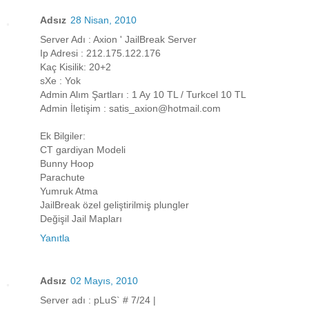
Adsız
28 Nisan, 2010
Server Adı : Axion ' JailBreak Server
Ip Adresi : 212.175.122.176
Kaç Kisilik: 20+2
sXe : Yok
Admin Alım Şartları : 1 Ay 10 TL / Turkcel 10 TL
Admin İletişim : satis_axion@hotmail.com
Ek Bilgiler:
CT gardiyan Modeli
Bunny Hoop
Parachute
Yumruk Atma
JailBreak özel geliştirilmiş plungler
Değişil Jail Mapları
Yanıtla
Adsız
02 Mayıs, 2010
Server adı : pLuS` # 7/24 |