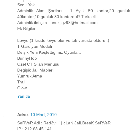
Sxe : Yok
Adminlik Alım Şartları : 1 Aylık 50 kontor,20 gunluk
40kontor,10 gunluk 30 kontorduR.Turkcell
Adminlik iletişim : onur_gz93@hotmail.com
Ek Bilgiler :
Levye.(1 kiside levye olur ve tek vurusta oldurur.)
T Gardiyan Modeli
Deişik Yeni Keşfettıgimiz Oyunlar..
BunnyHop
Özel CT Silah Menüsü
Değişik Jail Mapleri
Yumruk Atma
Trail
Glow
Yanıtla
Adsız
10 Mart, 2010
SeRVeR Adi : Red3vil ` | cLaN JaiLBreaK SeRVeR
IP : 212.68.45.141