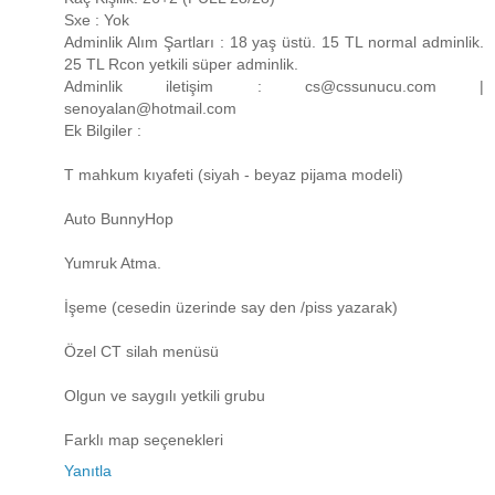
Sxe : Yok
Adminlik Alım Şartları : 18 yaş üstü. 15 TL normal adminlik.
25 TL Rcon yetkili süper adminlik.
Adminlik iletişim : cs@cssunucu.com |
senoyalan@hotmail.com
Ek Bilgiler :
T mahkum kıyafeti (siyah - beyaz pijama modeli)
Auto BunnyHop
Yumruk Atma.
İşeme (cesedin üzerinde say den /piss yazarak)
Özel CT silah menüsü
Olgun ve saygılı yetkili grubu
Farklı map seçenekleri
Yanıtla