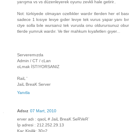
yarışma vs vs düzenleyerek oyunu zevkli hale getirir..
Not: türkiyede olmayan ozellıkler wardır tlerden her el bası
sadece 1 kısıye levye gıder levye tek vurus yapar yanı bır
ctye solla bıle wursanız tek vurusla onu oldurursunuz obur
tlerde yumruk wardır. Ve tler mahkum kıyafetlerı gıyer...
Serveremızda
Admin / CT / cLan
oLmak İSTIYORSANIZ
RaiL '
JaiL BreaK Server
Yanıtla
Adsız
07 Mart, 2010
erver adı : qaoL # JaiL BreaK SeRVeR`
İp adresi : 212.252.29.13
Kaç Kişilik: 30+2