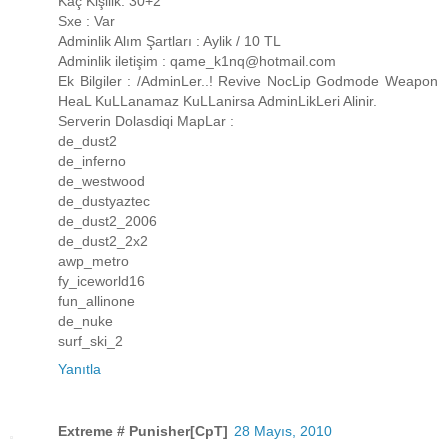
Kaç Kişilik: 30+2
Sxe : Var
Adminlik Alım Şartları : Aylik / 10 TL
Adminlik iletişim : qame_k1nq@hotmail.com
Ek Bilgiler : /AdminLer..! Revive NocLip Godmode Weapon
HeaL KuLLanamaz KuLLanirsa AdminLikLeri Alinir.
Serverin Dolasdiqi MapLar :
de_dust2
de_inferno
de_westwood
de_dustyaztec
de_dust2_2006
de_dust2_2x2
awp_metro
fy_iceworld16
fun_allinone
de_nuke
surf_ski_2
Yanıtla
Extreme # Punisher[CpT]
28 Mayıs, 2010