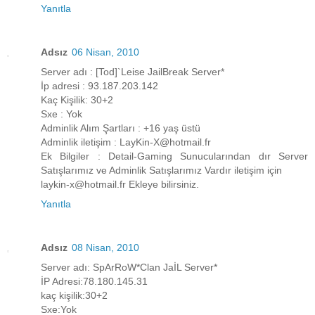
Yanıtla
Adsız
06 Nisan, 2010
Server adı : [Tod]`Leise JailBreak Server*
İp adresi : 93.187.203.142
Kaç Kişilik: 30+2
Sxe : Yok
Adminlik Alım Şartları : +16 yaş üstü
Adminlik iletişim : LayKin-X@hotmail.fr
Ek Bilgiler : Detail-Gaming Sunucularından dır Server
Satışlarımız ve Adminlik Satışlarımız Vardır iletişim için
laykin-x@hotmail.fr Ekleye bilirsiniz.
Yanıtla
Adsız
08 Nisan, 2010
Server adı: SpArRoW*Clan JaİL Server*
İP Adresi:78.180.145.31
kaç kişilik:30+2
Sxe:Yok