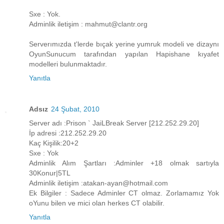
Sxe : Yok.
Adminlik iletişim : mahmut@clantr.org
Serverımızda t'lerde bıçak yerine yumruk modeli ve dizaynı
OyunSunucum tarafından yapılan Hapishane kıyafet
modelleri bulunmaktadır.
Yanıtla
Adsız
24 Şubat, 2010
Server adı :Prison ` JaiLBreak Server [212.252.29.20]
İp adresi :212.252.29.20
Kaç Kişilik:20+2
Sxe : Yok
Adminlik Alım Şartları :Adminler +18 olmak sartıyla
30Konur|5TL
Adminlik iletişim :atakan-ayan@hotmail.com
Ek Bilgiler : Sadece Adminler CT olmaz. Zorlamamız Yok
oYunu bilen ve mici olan herkes CT olabilir.
Yanıtla