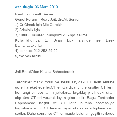
cspulugin
06 Mart, 2010
ReaL Jail BreaK Server
Genel Forum - ReaL JaiL BreAk Server
1) Ct Olmak İçin Mic Gerekir
2) Adminlik İçin
3)Küfür / Hakaret / Saygısızlık / Argo Kelime
Kullanıldığında 1. Uyarı kick 2.sinde ise Direk
Banlanacaktırlar
4) connect 212.252.29.22
5)sxe yok tabiki
JaiLBreaK'dan Kısaca Bahsedersek
Teröristler mahkumdur ve belirli sayıdaki CT lerin emrine
göre hareket ederler.CT'ler Gardiyandır.Teröristler CT lerin
herhangi bir boş anını yakalarsa bıçaklayıp elindeki silahi
alıp tüm CT'leri vurarak isyan çıkartabilir. Başta Teröristler
Hapihanede başlar ve CT lerin butona basmasıyla
hapishane açılır, CT lerin emriyle orta kafeste toplanmasını
sağlar. Daha sonra ise CT ler mapta bulunan çeşitli yerlerde