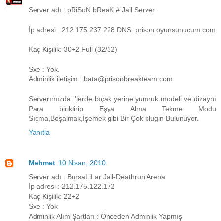
Server adı : pRiSoN bReaK # Jail Server
İp adresi : 212.175.237.228 DNS: prison.oyunsunucum.com
Kaç Kişilik: 30+2 Full (32/32)
Sxe : Yok.
Adminlik iletişim : bata@prisonbreakteam.com
Serverımızda t'lerde bıçak yerine yumruk modeli ve dizaynı
Para biriktirip Eşya Alma Tekme Modu
Sıçma,Boşalmak,İşemek gibi Bir Çok plugin Bulunuyor.
Yanıtla
Mehmet
10 Nisan, 2010
Server adı : BursaLiLar Jail-Deathrun Arena
İp adresi : 212.175.122.172
Kaç Kişilik: 22+2
Sxe : Yok
Adminlik Alım Şartları : Önceden Adminlik Yapmış