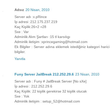
Adsız
20 Nisan, 2010
Server adı :x.pRince
İp adresi :212.175.237.219
Kaç Kişilik:26+2 =28
Sxe : Var
Adminlik Alım Şartları :15 tl karsılıgı
Adminlik iletişim :xprincegaming@hotmail.com
Ek Bilgiler : Server adına eklemek istediğiniz kategori harici
bilgiler.
Yanıtla
Funy Server JailBreak 212.252.29.6
23 Nisan, 2010
Server adı : Funy # JailBreak Server [No sXe]
İp adresi : 212.252.29.6
Kaç Kişilik: 22 kişilik gerekirse 32 kişilik olucak
Sxe : Yok
Adminlik iletişim : setup_52@hotmail.com