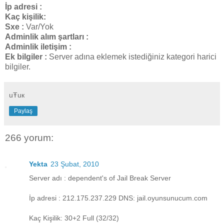
İp adresi :
Kaç kişilik:
Sxe :
Var/Yok
Adminlik alım şartları :
Adminlik iletişim :
Ek bilgiler :
Server adına eklemek istediğiniz kategori harici
bilgiler.
uŦuк
Paylaş
266 yorum:
Yekta
23 Şubat, 2010
Server adı : dependent's of Jail Break Server
İp adresi : 212.175.237.229 DNS: jail.oyunsunucum.com
Kaç Kişilik: 30+2 Full (32/32)