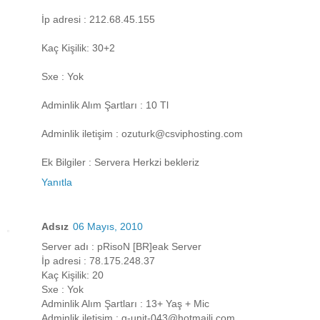
İp adresi : 212.68.45.155
Kaç Kişilik: 30+2
Sxe : Yok
Adminlik Alım Şartları : 10 Tl
Adminlik iletişim : ozuturk@csviphosting.com
Ek Bilgiler : Servera Herkzi bekleriz
Yanıtla
Adsız
06 Mayıs, 2010
Server adı : pRisoN [BR]eak Server
İp adresi : 78.175.248.37
Kaç Kişilik: 20
Sxe : Yok
Adminlik Alım Şartları : 13+ Yaş + Mic
Adminlik iletişim : g-unit-043@hotmaili.com