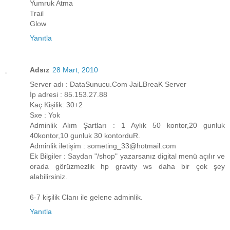
Yumruk Atma
Trail
Glow
Yanıtla
Adsız
28 Mart, 2010
Server adı : DataSunucu.Com JaiLBreaK Server
İp adresi : 85.153.27.88
Kaç Kişilik: 30+2
Sxe : Yok
Adminlik Alım Şartları : 1 Aylık 50 kontor,20 gunluk
40kontor,10 gunluk 30 kontorduR.
Adminlik iletişim : someting_33@hotmail.com
Ek Bilgiler : Saydan "/shop" yazarsanız digital menü açılır ve
orada görüzmezlik hp gravity ws daha bir çok şey
alabilirsiniz.
6-7 kişilik Clanı ile gelene adminlik.
Yanıtla