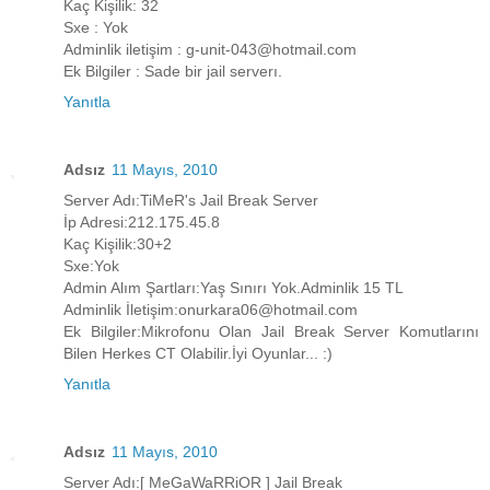
Kaç Kişilik: 32
Sxe : Yok
Adminlik iletişim : g-unit-043@hotmail.com
Ek Bilgiler : Sade bir jail serverı.
Yanıtla
Adsız
11 Mayıs, 2010
Server Adı:TiMeR's Jail Break Server
İp Adresi:212.175.45.8
Kaç Kişilik:30+2
Sxe:Yok
Admin Alım Şartları:Yaş Sınırı Yok.Adminlik 15 TL
Adminlik İletişim:onurkara06@hotmail.com
Ek Bilgiler:Mikrofonu Olan Jail Break Server Komutlarını
Bilen Herkes CT Olabilir.İyi Oyunlar... :)
Yanıtla
Adsız
11 Mayıs, 2010
Server Adı:[ MeGaWaRRiOR ] Jail Break