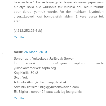
bası sadece 1 kısıye levye gıder levye tek vurus yapar yanı
bır ctye solla bıle wursanız tek vurusla onu oldurursunuz
obur tlerde yumruk wardır. Ve tler mahkum kıyafetlerı
gıyer...Levyeli Kisi bomba,silah aldımı 1 kere vursa tek
atar...
[b]212.252.29.6[/b]
Yanıtla
Adsız
26 Nisan, 2010
Server adı : Yuksekova JailBreak Server
İp adresi : cs1oyuncum.zapto.org yada
yuksekovamerkez.zapto.org
Kaç Kişilik: 30+2
Sxe : Yok
Adminlik Alım Şartları : saygılı olcak
Adminlik iletişim : bilgi@yuksekovaclan.com
Ek Bilgiler : server 24 saat acık lag los grantisi
Yanıtla