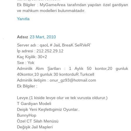
Ek Bilgiler : MyGameArea tarafından yapılan özel gardiyan
ve mahkum modelleri bulunmaktadır.
Yanıtla
Adsız
23 Mart, 2010
Server adı : qaoL # JaiL BreaK SeRVeR`
İp adresi : 212.252.29.12
Kaç Kişilik: 30+2
Sxe : Yok
Adminlik Alım Şartları : 1 Aylık 50 kontor,20 gunluk
40kontor,10 gunluk 30 kontorduR.Turkcell
Adminlik iletişim : onur_gz93@hotmail.com
Ek Bilgiler :
Levye.(1 kiside levye olur ve tek vurusta oldurur.)
T Gardiyan Modeli
Deişik Yeni Keşfettıgimiz Oyunlar..
BunnyHop
Özel CT Silah Menüsü
Değişik Jail Mapleri