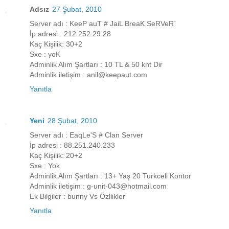
Adsız
27 Şubat, 2010
Server adı : KeeP auT # JaiL BreaK SeRVeR`
İp adresi : 212.252.29.28
Kaç Kişilik: 30+2
Sxe : yoK
Adminlik Alım Şartları : 10 TL & 50 knt Dir
Adminlik iletişim : anil@keepaut.com
Yanıtla
Yeni
28 Şubat, 2010
Server adı : EaqLe'S # Clan Server
İp adresi : 88.251.240.233
Kaç Kişilik: 20+2
Sxe : Yok
Adminlik Alım Şartları : 13+ Yaş 20 Turkcell Kontor
Adminlik iletişim : g-unit-043@hotmail.com
Ek Bilgiler : bunny Vs Özllikler
Yanıtla