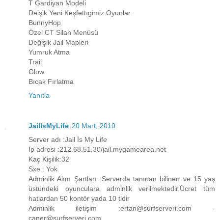
T Gardiyan Modeli
Deişik Yeni Keşfettıgimiz Oyunlar..
BunnyHop
Özel CT Silah Menüsü
Değişik Jail Mapleri
Yumruk Atma
Trail
Glow
Bıcak Fırlatma
Yanıtla
JailIsMyLife
20 Mart, 2010
Server adı :Jail İs My Life
İp adresi :212.68.51.30/jail.mygamearea.net
Kaç Kişilik:32
Sxe : Yok
Adminlik Alım Şartları :Serverda tanınan bilinen ve 15 yaş
üstündeki oyunculara adminlik verilmektedir.Ücret tüm
hatlardan 50 kontör yada 10 tldir
Adminlik iletişim :ertan@surfserveri.com -
caner@surfserveri.com