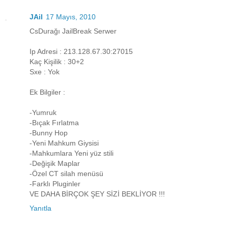
JAil
17 Mayıs, 2010
CsDurağı JailBreak Serwer
Ip Adresi : 213.128.67.30:27015
Kaç Kişilik : 30+2
Sxe : Yok
Ek Bilgiler :
-Yumruk
-Bıçak Fırlatma
-Bunny Hop
-Yeni Mahkum Giysisi
-Mahkumlara Yeni yüz stili
-Değişik Maplar
-Özel CT silah menüsü
-Farklı Pluginler
VE DAHA BİRÇOK ŞEY SİZİ BEKLİYOR !!!
Yanıtla