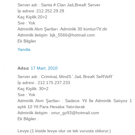
Server adı : Santa # Clan JaiLBreaK Server
İp adresi :212.252.29.28
Kaç Kişilik:20+2
Sxe : Yok
Adminlik Alım Şartları :Adminlik 30 kontur/7tl dir
Adminlik iletişim :bjk_5566@hotmail.com
Ek Bilgiler
Yanıtla
Adsız
17 Mart, 2010
Server adı : CriminaL MindS ' JaiL BreaK SeRVeR`
İp adresi : 212.175.237.233
Kaç Kişilik: 30+2
Sxe : Yok
Adminlik Alım Şartları : Sadece Ytl İle Adminlik Satıyoz 1
aylık 10 Ytl Para Hesaba Yatırılarak
Adminlik iletişim : onur_gz93@hotmail.com
Ek Bilgiler :
Levye.(1 kiside levye olur ve tek vurusta oldurur.)