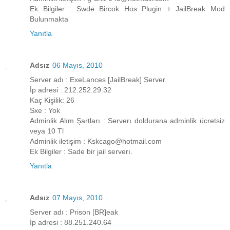
Ek Bilgiler : Swde Bircok Hos Plugin + JailBreak Mod
Bulunmakta
Yanıtla
Adsız
06 Mayıs, 2010
Server adı : ExeLances [JailBreak] Server
İp adresi : 212.252.29.32
Kaç Kişilik: 26
Sxe : Yok
Adminlik Alım Şartları : Serverı doldurana adminlik ücretsiz
veya 10 Tl
Adminlik iletişim : Kskcago@hotmail.com
Ek Bilgiler : Sade bir jail serverı.
Yanıtla
Adsız
07 Mayıs, 2010
Server adı : Prison [BR]eak
İp adresi : 88.251.240.64