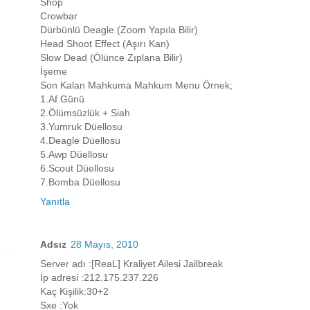
Shop
Crowbar
Dürbünlü Deagle (Zoom Yapıla Bilir)
Head Shoot Effect (Aşırı Kan)
Slow Dead (Ölünce Zıplana Bilir)
İşeme
Son Kalan Mahkuma Mahkum Menu Örnek;
1.Af Günü
2.Ölümsüzlük + Siah
3.Yumruk Düellosu
4.Deagle Düellosu
5.Awp Düellosu
6.Scout Düellosu
7.Bomba Düellosu
Yanıtla
Adsız
28 Mayıs, 2010
Server adı :[ReaL] Kraliyet Ailesi Jailbreak
İp adresi :212.175.237.226
Kaç Kişilik:30+2
Sxe :Yok