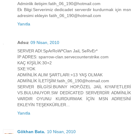
Adminlik iletişim:fatih_06_190@hotmail.com
Ek Bilgi:Serverimiz dedicadet serverdir kurdurmak için msn
adresimi ekleyin fatih_06_190@hotmail.com
Yanıtla
Adsız
09 Nisan, 2010
SERVER ADI:SpArRoW*Clan JaiL SeRvEr*
İP ADRES: sparrow-clan.servecounterstrike.com
KAÇ KİŞİLİK:30+2
SXE:YOK
ADMİNLİK ALIM ŞARTLARI:+13 YAŞ OLMAK
ADMİNLİK İLETİŞİM:fatih_06_190@hotmail.com
SERVER BİLGİSİ:BUNNY HOP,ÖZEL JAİL KIYAFETLERİ
VS.BULUNUYOR.SW DEDİCATED SERVERDİR ADMİNLİK
VARDIR OYUNU KURDURMAK İÇİN MSN ADRESİNİ
EKLEYİN TEŞEKKÜRLER...
Yanıtla
Gökhan Bata.
10 Nisan, 2010