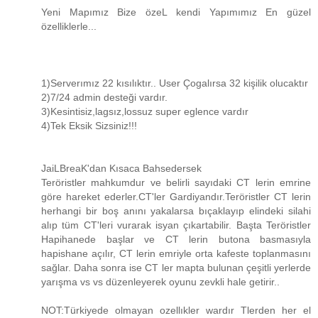
Yeni Mapımız Bize özeL kendi Yapımımız En güzel
özelliklerle...
1)Serverımız 22 kısılıktır.. User Çogalırsa 32 kişilik olucaktır
2)7/24 admin desteği vardır.
3)Kesintisiz,lagsız,lossuz super eglence vardır
4)Tek Eksik Sizsiniz!!!
JaiLBreaK'dan Kısaca Bahsedersek
Teröristler mahkumdur ve belirli sayıdaki CT lerin emrine
göre hareket ederler.CT'ler Gardiyandır.Teröristler CT lerin
herhangi bir boş anını yakalarsa bıçaklayıp elindeki silahi
alıp tüm CT'leri vurarak isyan çıkartabilir. Başta Teröristler
Hapihanede başlar ve CT lerin butona basmasıyla
hapishane açılır, CT lerin emriyle orta kafeste toplanmasını
sağlar. Daha sonra ise CT ler mapta bulunan çeşitli yerlerde
yarışma vs vs düzenleyerek oyunu zevkli hale getirir..
NOT:Türkiyede olmayan ozellıkler wardır Tlerden her el