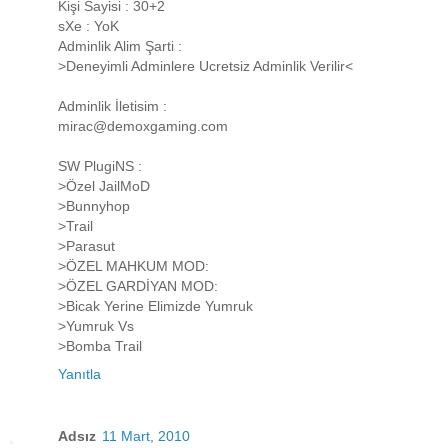
Kişi Sayisi : 30+2
sXe : YoK
Adminlik Alim Şarti :
>Deneyimli Adminlere Ucretsiz Adminlik Verilir<
Adminlik İletisim :
mirac@demoxgaming.com
SW PlugiNS :
>Özel JailMoD
>Bunnyhop
>Trail
>Parasut
>ÖZEL MAHKUM MOD:
>ÖZEL GARDİYAN MOD:
>Bicak Yerine Elimizde Yumruk
>Yumruk Vs
>Bomba Trail
Yanıtla
Adsız
11 Mart, 2010