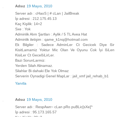
Adsız
19 Mayıs, 2010
Server adı : cHaoS | # cLan | JailBreak
İp adresi : 212.175.45.13
Kaç Kişilik: 14+2
Sxe : Yok
Adminlik Alım Şartları : Aylik / 5 TL Avea Hat
Adminlik iletişim : qame_k1nq@hotmail.com
Ek Bilgiler : Sadece AdminLer Ct Gecicek Diye ßir
KisitLamamiz Yoktur Mic Olan Ve Oyunu Cok İyi ßiLen
KisiLer Ct GeceßiLirLer.
Bazi SorunLarmiz:
Yerden Silah Alinamaz.
Silahlar Bi dahaki Ele Yok Olmaz
Serverin Oynadigi Genel MapLar : jail_xmf jail_rehab_b1
Yanıtla
Adsız
19 Mayıs, 2010
Server adı : RespAwn~ cLan pRo puBLic[sXe]^
İp adresi : 95.173.165.57