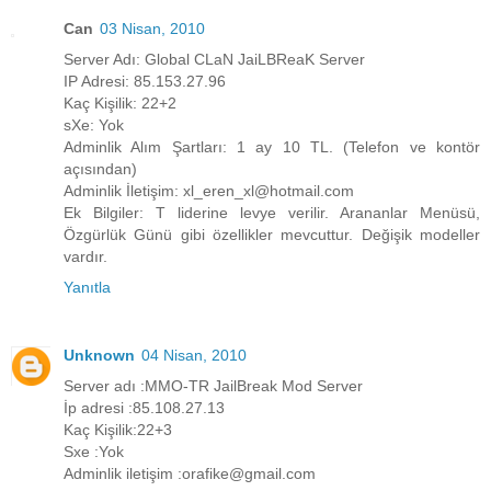
Can
03 Nisan, 2010
Server Adı: Global CLaN JaiLBReaK Server
IP Adresi: 85.153.27.96
Kaç Kişilik: 22+2
sXe: Yok
Adminlik Alım Şartları: 1 ay 10 TL. (Telefon ve kontör
açısından)
Adminlik İletişim: xl_eren_xl@hotmail.com
Ek Bilgiler: T liderine levye verilir. Arananlar Menüsü,
Özgürlük Günü gibi özellikler mevcuttur. Değişik modeller
vardır.
Yanıtla
Unknown
04 Nisan, 2010
Server adı :MMO-TR JailBreak Mod Server
İp adresi :85.108.27.13
Kaç Kişilik:22+3
Sxe :Yok
Adminlik iletişim :orafike@gmail.com