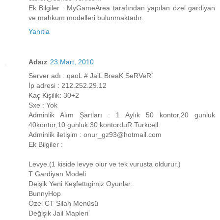
Ek Bilgiler : MyGameArea tarafından yapılan özel gardiyan
ve mahkum modelleri bulunmaktadır.
Yanıtla
Adsız
23 Mart, 2010
Server adı : qaoL # JaiL BreaK SeRVeR`
İp adresi : 212.252.29.12
Kaç Kişilik: 30+2
Sxe : Yok
Adminlik Alım Şartları : 1 Aylık 50 kontor,20 gunluk
40kontor,10 gunluk 30 kontorduR.Turkcell
Adminlik iletişim : onur_gz93@hotmail.com
Ek Bilgiler :
Levye.(1 kiside levye olur ve tek vurusta oldurur.)
T Gardiyan Modeli
Deişik Yeni Keşfettıgimiz Oyunlar..
BunnyHop
Özel CT Silah Menüsü
Değişik Jail Mapleri