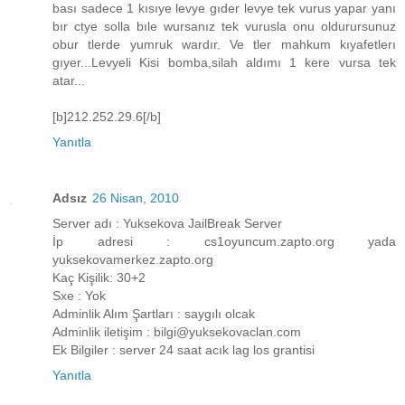
bası sadece 1 kısıye levye gıder levye tek vurus yapar yanı
bır ctye solla bıle wursanız tek vurusla onu oldurursunuz
obur tlerde yumruk wardır. Ve tler mahkum kıyafetlerı
gıyer...Levyeli Kisi bomba,silah aldımı 1 kere vursa tek
atar...
[b]212.252.29.6[/b]
Yanıtla
Adsız
26 Nisan, 2010
Server adı : Yuksekova JailBreak Server
İp adresi : cs1oyuncum.zapto.org yada
yuksekovamerkez.zapto.org
Kaç Kişilik: 30+2
Sxe : Yok
Adminlik Alım Şartları : saygılı olcak
Adminlik iletişim : bilgi@yuksekovaclan.com
Ek Bilgiler : server 24 saat acık lag los grantisi
Yanıtla