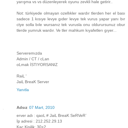
yarışma vs vs düzenleyerek oyunu zevkli hale getirir..
Not: türkiyede olmayan ozellıkler wardır tlerden her el bası
sadece 1 kısıye levye gıder levye tek vurus yapar yanı bır
ctye solla bıle wursanız tek vurusla onu oldurursunuz obur
tlerde yumruk wardır. Ve tler mahkum kıyafetlerı gıyer...
Serveremızda
Admin / CT / cLan
oLmak İSTIYORSANIZ
RaiL '
JaiL BreaK Server
Yanıtla
Adsız
07 Mart, 2010
erver adı : qaoL # JaiL BreaK SeRVeR`
İp adresi : 212.252.29.13
Kaç Kişilik: 30+2