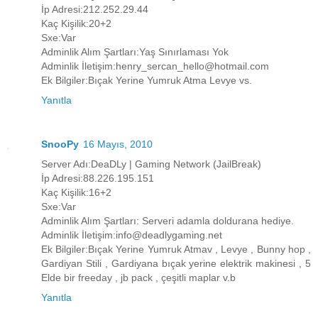
İp Adresi:212.252.29.44
Kaç Kişilik:20+2
Sxe:Var
Adminlik Alım Şartları:Yaş Sınırlaması Yok
Adminlik İletişim:henry_sercan_hello@hotmail.com
Ek Bilgiler:Bıçak Yerine Yumruk Atma Levye vs.
Yanıtla
SnooPy
16 Mayıs, 2010
Server Adı:DeaDLy | Gaming Network (JailBreak)
İp Adresi:88.226.195.151
Kaç Kişilik:16+2
Sxe:Var
Adminlik Alım Şartları: Serveri adamla doldurana hediye.
Adminlik İletişim:info@deadlygaming.net
Ek Bilgiler:Bıçak Yerine Yumruk Atmav , Levye , Bunny hop ,
Gardiyan Stili , Gardiyana bıçak yerine elektrik makinesi , 5
Elde bir freeday , jb pack , çeşitli maplar v.b
Yanıtla