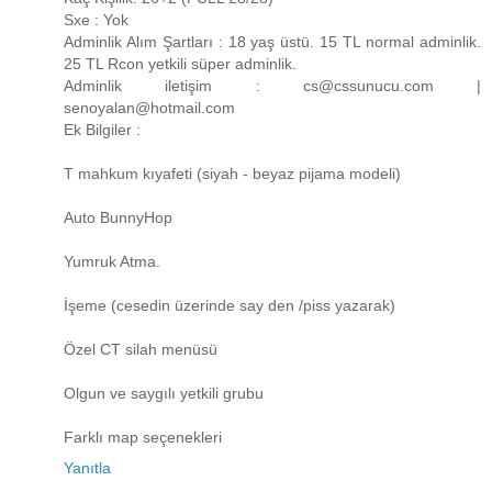
Sxe : Yok
Adminlik Alım Şartları : 18 yaş üstü. 15 TL normal adminlik.
25 TL Rcon yetkili süper adminlik.
Adminlik iletişim : cs@cssunucu.com |
senoyalan@hotmail.com
Ek Bilgiler :
T mahkum kıyafeti (siyah - beyaz pijama modeli)
Auto BunnyHop
Yumruk Atma.
İşeme (cesedin üzerinde say den /piss yazarak)
Özel CT silah menüsü
Olgun ve saygılı yetkili grubu
Farklı map seçenekleri
Yanıtla