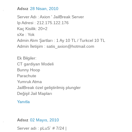
Adsız
28 Nisan, 2010
Server Adı : Axion ' JailBreak Server
Ip Adresi : 212.175.122.176
Kaç Kisilik: 20+2
sXe : Yok
Admin Alım Şartları : 1 Ay 10 TL / Turkcel 10 TL
Admin İletişim : satis_axion@hotmail.com
Ek Bilgiler:
CT gardiyan Modeli
Bunny Hoop
Parachute
Yumruk Atma
JailBreak özel geliştirilmiş plungler
Değişil Jail Mapları
Yanıtla
Adsız
02 Mayıs, 2010
Server adı : pLuS` # 7/24 |