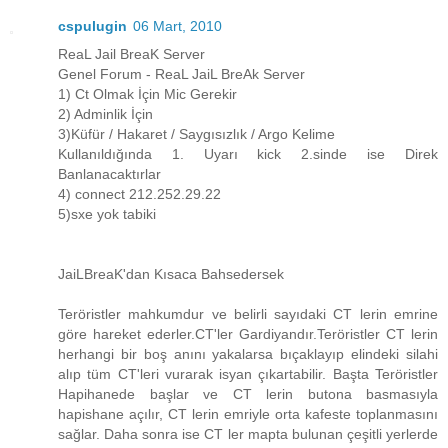
cspulugin
06 Mart, 2010
ReaL Jail BreaK Server
Genel Forum - ReaL JaiL BreAk Server
1) Ct Olmak İçin Mic Gerekir
2) Adminlik İçin
3)Küfür / Hakaret / Saygısızlık / Argo Kelime
Kullanıldığında 1. Uyarı kick 2.sinde ise Direk
Banlanacaktırlar
4) connect 212.252.29.22
5)sxe yok tabiki
JaiLBreaK'dan Kısaca Bahsedersek
Teröristler mahkumdur ve belirli sayıdaki CT lerin emrine
göre hareket ederler.CT'ler Gardiyandır.Teröristler CT lerin
herhangi bir boş anını yakalarsa bıçaklayıp elindeki silahi
alıp tüm CT'leri vurarak isyan çıkartabilir. Başta Teröristler
Hapihanede başlar ve CT lerin butona basmasıyla
hapishane açılır, CT lerin emriyle orta kafeste toplanmasını
sağlar. Daha sonra ise CT ler mapta bulunan çeşitli yerlerde