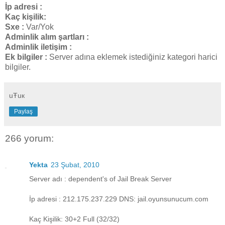
İp adresi :
Kaç kişilik:
Sxe :
Var/Yok
Adminlik alım şartları :
Adminlik iletişim :
Ek bilgiler :
Server adına eklemek istediğiniz kategori harici
bilgiler.
uŦuк
Paylaş
266 yorum:
Yekta
23 Şubat, 2010
Server adı : dependent's of Jail Break Server
İp adresi : 212.175.237.229 DNS: jail.oyunsunucum.com
Kaç Kişilik: 30+2 Full (32/32)