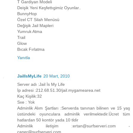
T Gardiyan Modeli
Deişik Yeni Keşfettıgimiz Oyunlar..
BunnyHop
Özel CT Silah Menüsü
Değişik Jail Mapleri
Yumruk Atma
Trail
Glow
Bıcak Fırlatma
Yanıtla
JailIsMyLife
20 Mart, 2010
Server adı :Jail İs My Life
İp adresi :212.68.51.30/jail.mygamearea.net
Kaç Kişilik:32
Sxe : Yok
Adminlik Alım Şartları :Serverda tanınan bilinen ve 15 yaş
üstündeki oyunculara adminlik verilmektedir.Ücret tüm
hatlardan 50 kontör yada 10 tldir
Adminlik iletişim :ertan@surfserveri.com -
caner@surfserveri.com