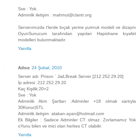
Sxe : Yok.
Adminlik iletişim : mahmut@clantr.org
Serverımızda t'lerde bıçak yerine yumruk modeli ve dizaynı
OyunSunucum tarafından yapılan Hapishane kıyafet
modelleri bulunmaktadır.
Yanıtla
Adsız
24 Şubat, 2010
Server adı :Prison ` JaiLBreak Server [212.252.29.20]
İp adresi :212.252.29.20
Kaç Kişilik:20+2
Sxe : Yok
Adminlik Alım Şartları :Adminler +18 olmak sartıyla
30Konur|5TL
Adminlik iletişim :atakan-ayan@hotmail.com
Ek Bilgiler : Sadece Adminler CT olmaz. Zorlamamız Yok
oYunu bilen ve mici olan herkes CT olabilir.
Yanıtla