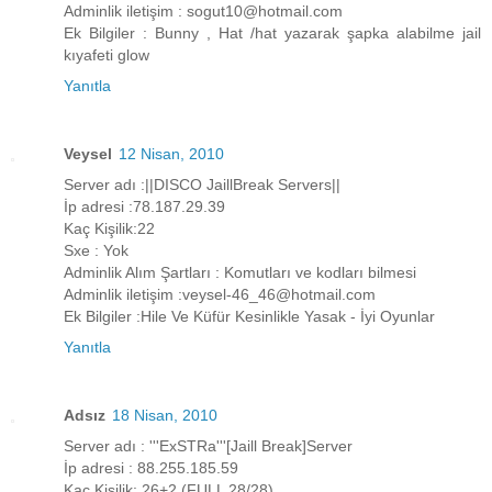
Adminlik iletişim : sogut10@hotmail.com
Ek Bilgiler : Bunny , Hat /hat yazarak şapka alabilme jail
kıyafeti glow
Yanıtla
Veysel
12 Nisan, 2010
Server adı :||DISCO JaillBreak Servers||
İp adresi :78.187.29.39
Kaç Kişilik:22
Sxe : Yok
Adminlik Alım Şartları : Komutları ve kodları bilmesi
Adminlik iletişim :veysel-46_46@hotmail.com
Ek Bilgiler :Hile Ve Küfür Kesinlikle Yasak - İyi Oyunlar
Yanıtla
Adsız
18 Nisan, 2010
Server adı : '''ExSTRa'''[Jaill Break]Server
İp adresi : 88.255.185.59
Kaç Kişilik: 26+2 (FULL 28/28)