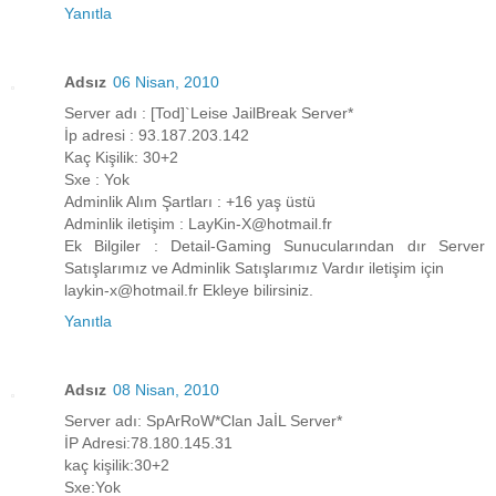
Yanıtla
Adsız
06 Nisan, 2010
Server adı : [Tod]`Leise JailBreak Server*
İp adresi : 93.187.203.142
Kaç Kişilik: 30+2
Sxe : Yok
Adminlik Alım Şartları : +16 yaş üstü
Adminlik iletişim : LayKin-X@hotmail.fr
Ek Bilgiler : Detail-Gaming Sunucularından dır Server
Satışlarımız ve Adminlik Satışlarımız Vardır iletişim için
laykin-x@hotmail.fr Ekleye bilirsiniz.
Yanıtla
Adsız
08 Nisan, 2010
Server adı: SpArRoW*Clan JaİL Server*
İP Adresi:78.180.145.31
kaç kişilik:30+2
Sxe:Yok