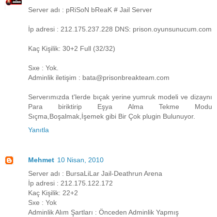
Server adı : pRiSoN bReaK # Jail Server
İp adresi : 212.175.237.228 DNS: prison.oyunsunucum.com
Kaç Kişilik: 30+2 Full (32/32)
Sxe : Yok.
Adminlik iletişim : bata@prisonbreakteam.com
Serverımızda t'lerde bıçak yerine yumruk modeli ve dizaynı
Para biriktirip Eşya Alma Tekme Modu
Sıçma,Boşalmak,İşemek gibi Bir Çok plugin Bulunuyor.
Yanıtla
Mehmet
10 Nisan, 2010
Server adı : BursaLiLar Jail-Deathrun Arena
İp adresi : 212.175.122.172
Kaç Kişilik: 22+2
Sxe : Yok
Adminlik Alım Şartları : Önceden Adminlik Yapmış