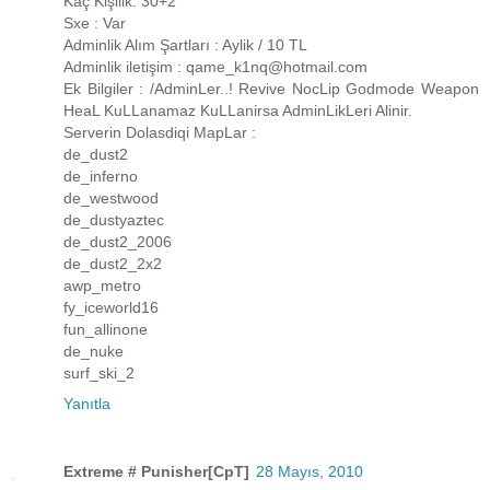
Kaç Kişilik: 30+2
Sxe : Var
Adminlik Alım Şartları : Aylik / 10 TL
Adminlik iletişim : qame_k1nq@hotmail.com
Ek Bilgiler : /AdminLer..! Revive NocLip Godmode Weapon
HeaL KuLLanamaz KuLLanirsa AdminLikLeri Alinir.
Serverin Dolasdiqi MapLar :
de_dust2
de_inferno
de_westwood
de_dustyaztec
de_dust2_2006
de_dust2_2x2
awp_metro
fy_iceworld16
fun_allinone
de_nuke
surf_ski_2
Yanıtla
Extreme # Punisher[CpT]
28 Mayıs, 2010