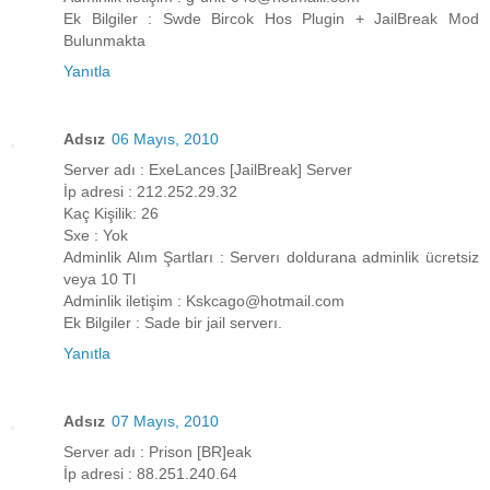
Ek Bilgiler : Swde Bircok Hos Plugin + JailBreak Mod
Bulunmakta
Yanıtla
Adsız
06 Mayıs, 2010
Server adı : ExeLances [JailBreak] Server
İp adresi : 212.252.29.32
Kaç Kişilik: 26
Sxe : Yok
Adminlik Alım Şartları : Serverı doldurana adminlik ücretsiz
veya 10 Tl
Adminlik iletişim : Kskcago@hotmail.com
Ek Bilgiler : Sade bir jail serverı.
Yanıtla
Adsız
07 Mayıs, 2010
Server adı : Prison [BR]eak
İp adresi : 88.251.240.64