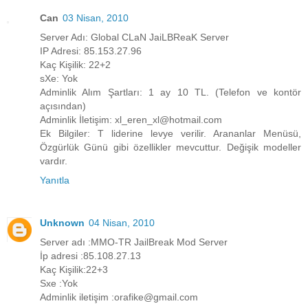
Can
03 Nisan, 2010
Server Adı: Global CLaN JaiLBReaK Server
IP Adresi: 85.153.27.96
Kaç Kişilik: 22+2
sXe: Yok
Adminlik Alım Şartları: 1 ay 10 TL. (Telefon ve kontör
açısından)
Adminlik İletişim: xl_eren_xl@hotmail.com
Ek Bilgiler: T liderine levye verilir. Arananlar Menüsü,
Özgürlük Günü gibi özellikler mevcuttur. Değişik modeller
vardır.
Yanıtla
Unknown
04 Nisan, 2010
Server adı :MMO-TR JailBreak Mod Server
İp adresi :85.108.27.13
Kaç Kişilik:22+3
Sxe :Yok
Adminlik iletişim :orafike@gmail.com