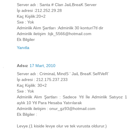
Server adı : Santa # Clan JaiLBreaK Server
İp adresi :212.252.29.28
Kaç Kişilik:20+2
Sxe : Yok
Adminlik Alım Şartları :Adminlik 30 kontur/7tl dir
Adminlik iletişim :bjk_5566@hotmail.com
Ek Bilgiler
Yanıtla
Adsız
17 Mart, 2010
Server adı : CriminaL MindS ' JaiL BreaK SeRVeR`
İp adresi : 212.175.237.233
Kaç Kişilik: 30+2
Sxe : Yok
Adminlik Alım Şartları : Sadece Ytl İle Adminlik Satıyoz 1
aylık 10 Ytl Para Hesaba Yatırılarak
Adminlik iletişim : onur_gz93@hotmail.com
Ek Bilgiler :
Levye.(1 kiside levye olur ve tek vurusta oldurur.)