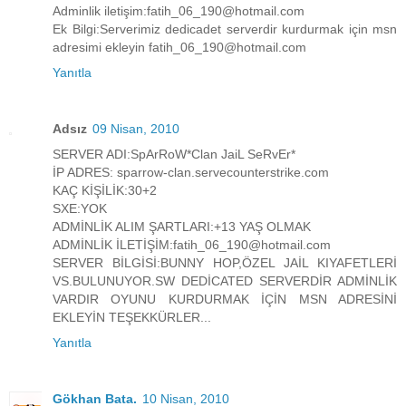
Adminlik iletişim:fatih_06_190@hotmail.com
Ek Bilgi:Serverimiz dedicadet serverdir kurdurmak için msn
adresimi ekleyin fatih_06_190@hotmail.com
Yanıtla
Adsız
09 Nisan, 2010
SERVER ADI:SpArRoW*Clan JaiL SeRvEr*
İP ADRES: sparrow-clan.servecounterstrike.com
KAÇ KİŞİLİK:30+2
SXE:YOK
ADMİNLİK ALIM ŞARTLARI:+13 YAŞ OLMAK
ADMİNLİK İLETİŞİM:fatih_06_190@hotmail.com
SERVER BİLGİSİ:BUNNY HOP,ÖZEL JAİL KIYAFETLERİ
VS.BULUNUYOR.SW DEDİCATED SERVERDİR ADMİNLİK
VARDIR OYUNU KURDURMAK İÇİN MSN ADRESİNİ
EKLEYİN TEŞEKKÜRLER...
Yanıtla
Gökhan Bata.
10 Nisan, 2010