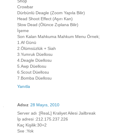
Shop
Crowbar
Dürbünlü Deagle (Zoom Yapıla Bilir)
Head Shoot Effect (Aşırı Kan)
Slow Dead (Ölünce Zıplana Bilir)
İşeme
Son Kalan Mahkuma Mahkum Menu Örnek;
1.Af Günü
2.Ölümsüzlük + Siah
3.Yumruk Düellosu
4.Deagle Düellosu
5.Awp Düellosu
6.Scout Düellosu
7.Bomba Düellosu
Yanıtla
Adsız
28 Mayıs, 2010
Server adı :[ReaL] Kraliyet Ailesi Jailbreak
İp adresi :212.175.237.226
Kaç Kişilik:30+2
Sxe :Yok