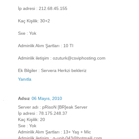
İp adresi : 212.68.45.155
Kaç Kişilik: 30+2
Sxe : Yok
Adminlik Alım Şartları : 10 Tl
Adminlik iletişim : ozuturk@csviphosting.com
Ek Bilgiler : Servera Herkzi bekleriz
Yanıtla
Adsız
06 Mayıs, 2010
Server adı : pRisoN [BR]eak Server
İp adresi : 78.175.248.37
Kaç Kişilik: 20
Sxe : Yok
Adminlik Alım Şartları : 13+ Yaş + Mic
Adminlik iletişim : g-unit-043@hotmaili.com