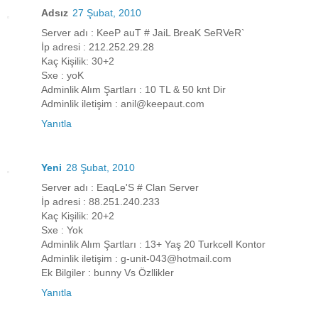
Adsız
27 Şubat, 2010
Server adı : KeeP auT # JaiL BreaK SeRVeR`
İp adresi : 212.252.29.28
Kaç Kişilik: 30+2
Sxe : yoK
Adminlik Alım Şartları : 10 TL & 50 knt Dir
Adminlik iletişim : anil@keepaut.com
Yanıtla
Yeni
28 Şubat, 2010
Server adı : EaqLe'S # Clan Server
İp adresi : 88.251.240.233
Kaç Kişilik: 20+2
Sxe : Yok
Adminlik Alım Şartları : 13+ Yaş 20 Turkcell Kontor
Adminlik iletişim : g-unit-043@hotmail.com
Ek Bilgiler : bunny Vs Özllikler
Yanıtla