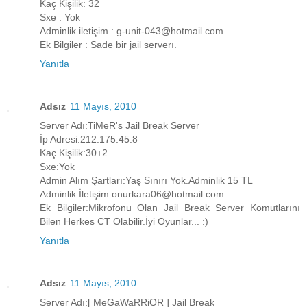
Kaç Kişilik: 32
Sxe : Yok
Adminlik iletişim : g-unit-043@hotmail.com
Ek Bilgiler : Sade bir jail serverı.
Yanıtla
Adsız
11 Mayıs, 2010
Server Adı:TiMeR's Jail Break Server
İp Adresi:212.175.45.8
Kaç Kişilik:30+2
Sxe:Yok
Admin Alım Şartları:Yaş Sınırı Yok.Adminlik 15 TL
Adminlik İletişim:onurkara06@hotmail.com
Ek Bilgiler:Mikrofonu Olan Jail Break Server Komutlarını
Bilen Herkes CT Olabilir.İyi Oyunlar... :)
Yanıtla
Adsız
11 Mayıs, 2010
Server Adı:[ MeGaWaRRiOR ] Jail Break