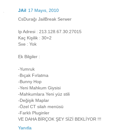
JAil
17 Mayıs, 2010
CsDurağı JailBreak Serwer
Ip Adresi : 213.128.67.30:27015
Kaç Kişilik : 30+2
Sxe : Yok
Ek Bilgiler :
-Yumruk
-Bıçak Fırlatma
-Bunny Hop
-Yeni Mahkum Giysisi
-Mahkumlara Yeni yüz stili
-Değişik Maplar
-Özel CT silah menüsü
-Farklı Pluginler
VE DAHA BİRÇOK ŞEY SİZİ BEKLİYOR !!!
Yanıtla