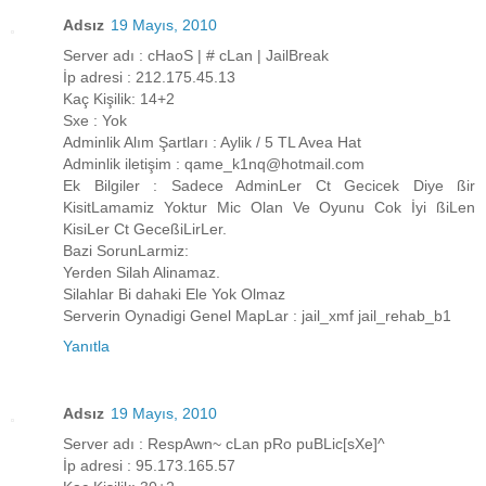
Adsız
19 Mayıs, 2010
Server adı : cHaoS | # cLan | JailBreak
İp adresi : 212.175.45.13
Kaç Kişilik: 14+2
Sxe : Yok
Adminlik Alım Şartları : Aylik / 5 TL Avea Hat
Adminlik iletişim : qame_k1nq@hotmail.com
Ek Bilgiler : Sadece AdminLer Ct Gecicek Diye ßir
KisitLamamiz Yoktur Mic Olan Ve Oyunu Cok İyi ßiLen
KisiLer Ct GeceßiLirLer.
Bazi SorunLarmiz:
Yerden Silah Alinamaz.
Silahlar Bi dahaki Ele Yok Olmaz
Serverin Oynadigi Genel MapLar : jail_xmf jail_rehab_b1
Yanıtla
Adsız
19 Mayıs, 2010
Server adı : RespAwn~ cLan pRo puBLic[sXe]^
İp adresi : 95.173.165.57