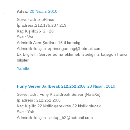
Adsız
20 Nisan, 2010
Server adı :x.pRince
İp adresi :212.175.237.219
Kaç Kişilik:26+2 =28
Sxe : Var
Adminlik Alım Şartları :15 tl karsılıgı
Adminlik iletişim :xprincegaming@hotmail.com
Ek Bilgiler : Server adına eklemek istediğiniz kategori harici
bilgiler.
Yanıtla
Funy Server JailBreak 212.252.29.6
23 Nisan, 2010
Server adı : Funy # JailBreak Server [No sXe]
İp adresi : 212.252.29.6
Kaç Kişilik: 22 kişilik gerekirse 32 kişilik olucak
Sxe : Yok
Adminlik iletişim : setup_52@hotmail.com