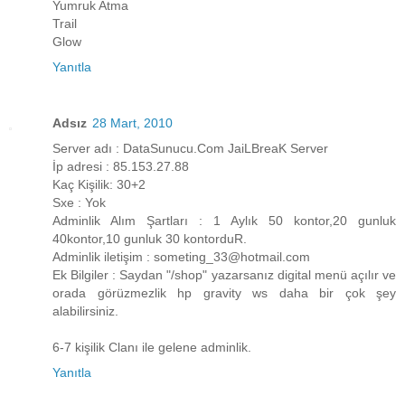
Yumruk Atma
Trail
Glow
Yanıtla
Adsız
28 Mart, 2010
Server adı : DataSunucu.Com JaiLBreaK Server
İp adresi : 85.153.27.88
Kaç Kişilik: 30+2
Sxe : Yok
Adminlik Alım Şartları : 1 Aylık 50 kontor,20 gunluk
40kontor,10 gunluk 30 kontorduR.
Adminlik iletişim : someting_33@hotmail.com
Ek Bilgiler : Saydan "/shop" yazarsanız digital menü açılır ve
orada görüzmezlik hp gravity ws daha bir çok şey
alabilirsiniz.
6-7 kişilik Clanı ile gelene adminlik.
Yanıtla