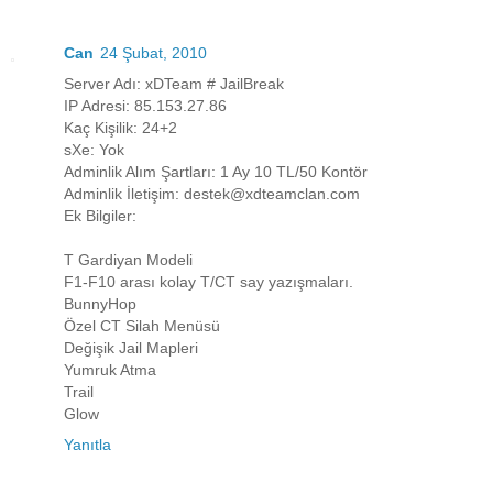
Can
24 Şubat, 2010
Server Adı: xDTeam # JailBreak
IP Adresi: 85.153.27.86
Kaç Kişilik: 24+2
sXe: Yok
Adminlik Alım Şartları: 1 Ay 10 TL/50 Kontör
Adminlik İletişim: destek@xdteamclan.com
Ek Bilgiler:
T Gardiyan Modeli
F1-F10 arası kolay T/CT say yazışmaları.
BunnyHop
Özel CT Silah Menüsü
Değişik Jail Mapleri
Yumruk Atma
Trail
Glow
Yanıtla