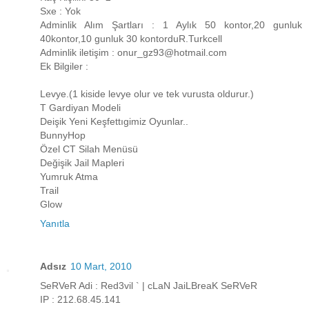
Sxe : Yok
Adminlik Alım Şartları : 1 Aylık 50 kontor,20 gunluk
40kontor,10 gunluk 30 kontorduR.Turkcell
Adminlik iletişim : onur_gz93@hotmail.com
Ek Bilgiler :
Levye.(1 kiside levye olur ve tek vurusta oldurur.)
T Gardiyan Modeli
Deişik Yeni Keşfettıgimiz Oyunlar..
BunnyHop
Özel CT Silah Menüsü
Değişik Jail Mapleri
Yumruk Atma
Trail
Glow
Yanıtla
Adsız
10 Mart, 2010
SeRVeR Adi : Red3vil ` | cLaN JaiLBreaK SeRVeR
IP : 212.68.45.141