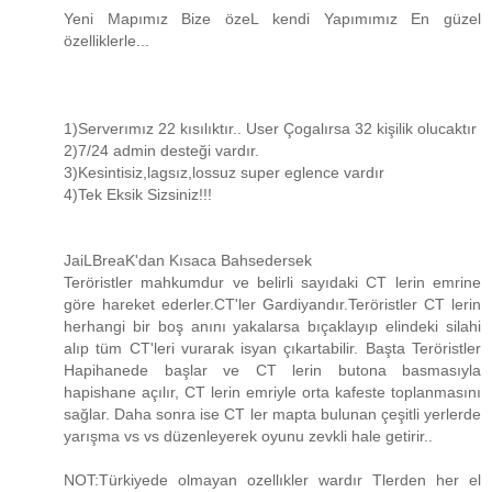
Yeni Mapımız Bize özeL kendi Yapımımız En güzel
özelliklerle...
1)Serverımız 22 kısılıktır.. User Çogalırsa 32 kişilik olucaktır
2)7/24 admin desteği vardır.
3)Kesintisiz,lagsız,lossuz super eglence vardır
4)Tek Eksik Sizsiniz!!!
JaiLBreaK'dan Kısaca Bahsedersek
Teröristler mahkumdur ve belirli sayıdaki CT lerin emrine
göre hareket ederler.CT'ler Gardiyandır.Teröristler CT lerin
herhangi bir boş anını yakalarsa bıçaklayıp elindeki silahi
alıp tüm CT'leri vurarak isyan çıkartabilir. Başta Teröristler
Hapihanede başlar ve CT lerin butona basmasıyla
hapishane açılır, CT lerin emriyle orta kafeste toplanmasını
sağlar. Daha sonra ise CT ler mapta bulunan çeşitli yerlerde
yarışma vs vs düzenleyerek oyunu zevkli hale getirir..
NOT:Türkiyede olmayan ozellıkler wardır Tlerden her el