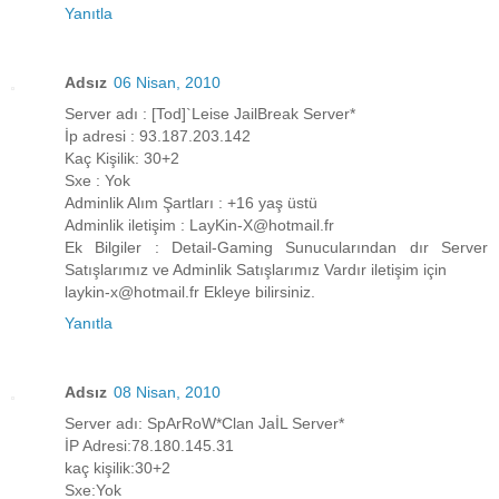
Yanıtla
Adsız
06 Nisan, 2010
Server adı : [Tod]`Leise JailBreak Server*
İp adresi : 93.187.203.142
Kaç Kişilik: 30+2
Sxe : Yok
Adminlik Alım Şartları : +16 yaş üstü
Adminlik iletişim : LayKin-X@hotmail.fr
Ek Bilgiler : Detail-Gaming Sunucularından dır Server
Satışlarımız ve Adminlik Satışlarımız Vardır iletişim için
laykin-x@hotmail.fr Ekleye bilirsiniz.
Yanıtla
Adsız
08 Nisan, 2010
Server adı: SpArRoW*Clan JaİL Server*
İP Adresi:78.180.145.31
kaç kişilik:30+2
Sxe:Yok