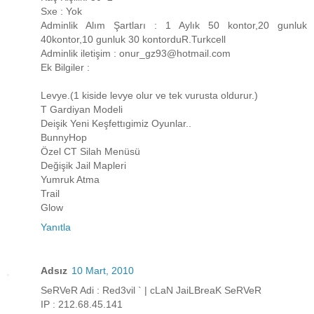
Sxe : Yok
Adminlik Alım Şartları : 1 Aylık 50 kontor,20 gunluk
40kontor,10 gunluk 30 kontorduR.Turkcell
Adminlik iletişim : onur_gz93@hotmail.com
Ek Bilgiler :
Levye.(1 kiside levye olur ve tek vurusta oldurur.)
T Gardiyan Modeli
Deişik Yeni Keşfettıgimiz Oyunlar..
BunnyHop
Özel CT Silah Menüsü
Değişik Jail Mapleri
Yumruk Atma
Trail
Glow
Yanıtla
Adsız
10 Mart, 2010
SeRVeR Adi : Red3vil ` | cLaN JaiLBreaK SeRVeR
IP : 212.68.45.141