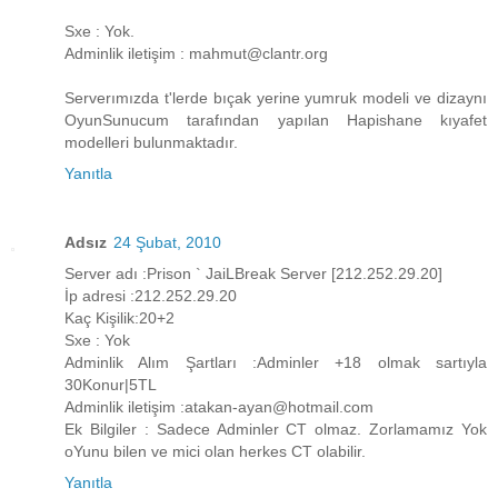
Sxe : Yok.
Adminlik iletişim : mahmut@clantr.org
Serverımızda t'lerde bıçak yerine yumruk modeli ve dizaynı
OyunSunucum tarafından yapılan Hapishane kıyafet
modelleri bulunmaktadır.
Yanıtla
Adsız
24 Şubat, 2010
Server adı :Prison ` JaiLBreak Server [212.252.29.20]
İp adresi :212.252.29.20
Kaç Kişilik:20+2
Sxe : Yok
Adminlik Alım Şartları :Adminler +18 olmak sartıyla
30Konur|5TL
Adminlik iletişim :atakan-ayan@hotmail.com
Ek Bilgiler : Sadece Adminler CT olmaz. Zorlamamız Yok
oYunu bilen ve mici olan herkes CT olabilir.
Yanıtla