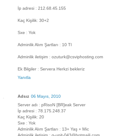
İp adresi : 212.68.45.155
Kaç Kişilik: 30+2
Sxe : Yok
Adminlik Alım Şartları : 10 Tl
Adminlik iletişim : ozuturk@csviphosting.com
Ek Bilgiler : Servera Herkzi bekleriz
Yanıtla
Adsız
06 Mayıs, 2010
Server adı : pRisoN [BR]eak Server
İp adresi : 78.175.248.37
Kaç Kişilik: 20
Sxe : Yok
Adminlik Alım Şartları : 13+ Yaş + Mic
Adminlik iletişim : g-unit-043@hotmaili.com