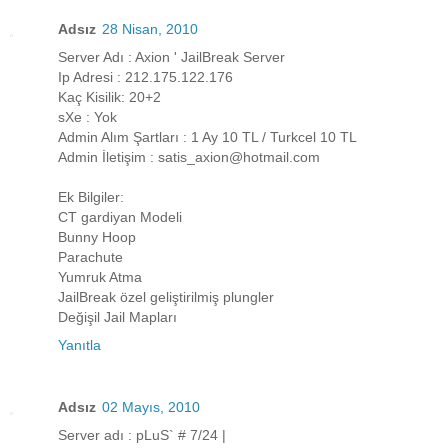
Adsız
28 Nisan, 2010
Server Adı : Axion ' JailBreak Server
Ip Adresi : 212.175.122.176
Kaç Kisilik: 20+2
sXe : Yok
Admin Alım Şartları : 1 Ay 10 TL / Turkcel 10 TL
Admin İletişim : satis_axion@hotmail.com
Ek Bilgiler:
CT gardiyan Modeli
Bunny Hoop
Parachute
Yumruk Atma
JailBreak özel geliştirilmiş plungler
Değişil Jail Mapları
Yanıtla
Adsız
02 Mayıs, 2010
Server adı : pLuS` # 7/24 |