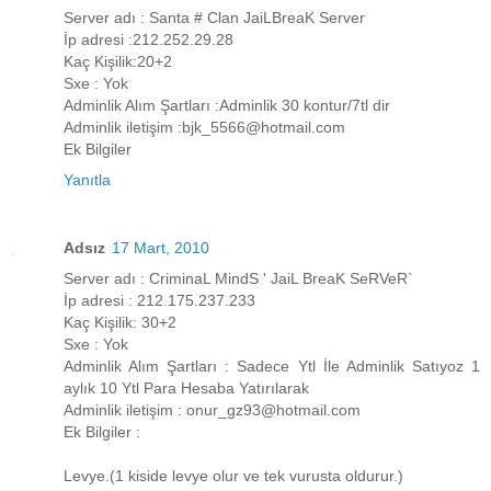
Server adı : Santa # Clan JaiLBreaK Server
İp adresi :212.252.29.28
Kaç Kişilik:20+2
Sxe : Yok
Adminlik Alım Şartları :Adminlik 30 kontur/7tl dir
Adminlik iletişim :bjk_5566@hotmail.com
Ek Bilgiler
Yanıtla
Adsız
17 Mart, 2010
Server adı : CriminaL MindS ' JaiL BreaK SeRVeR`
İp adresi : 212.175.237.233
Kaç Kişilik: 30+2
Sxe : Yok
Adminlik Alım Şartları : Sadece Ytl İle Adminlik Satıyoz 1
aylık 10 Ytl Para Hesaba Yatırılarak
Adminlik iletişim : onur_gz93@hotmail.com
Ek Bilgiler :
Levye.(1 kiside levye olur ve tek vurusta oldurur.)