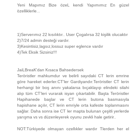
Yeni Mapımız Bize özeL kendi Yapımımız En güzel
özelliklerle...
1)Serverımız 22 kısılıktır.. User Çogalırsa 32 kişilik olucaktır
2)7/24 admin desteği vardır.
3)Kesintisiz,lagsız,lossuz super eglence vardır
4)Tek Eksik Sizsiniz!!!
JaiLBreaK'dan Kısaca Bahsedersek
Teröristler mahkumdur ve belirli sayıdaki CT lerin emrine
göre hareket ederler.CT'ler Gardiyandır.Teröristler CT lerin
herhangi bir boş anını yakalarsa bıçaklayıp elindeki silahi
alıp tüm CT'leri vurarak isyan çıkartabilir. Başta Teröristler
Hapihanede başlar ve CT lerin butona basmasıyla
hapishane açılır, CT lerin emriyle orta kafeste toplanmasını
sağlar. Daha sonra ise CT ler mapta bulunan çeşitli yerlerde
yarışma vs vs düzenleyerek oyunu zevkli hale getirir..
NOT:Türkiyede olmayan ozellıkler wardır Tlerden her el