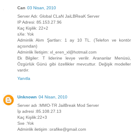
Can
03 Nisan, 2010
Server Adı: Global CLaN JaiLBReaK Server
IP Adresi: 85.153.27.96
Kaç Kişilik: 22+2
sXe: Yok
Adminlik Alım Şartları: 1 ay 10 TL. (Telefon ve kontör
açısından)
Adminlik İletişim: xl_eren_xl@hotmail.com
Ek Bilgiler: T liderine levye verilir. Arananlar Menüsü,
Özgürlük Günü gibi özellikler mevcuttur. Değişik modeller
vardır.
Yanıtla
Unknown
04 Nisan, 2010
Server adı :MMO-TR JailBreak Mod Server
İp adresi :85.108.27.13
Kaç Kişilik:22+3
Sxe :Yok
Adminlik iletişim :orafike@gmail.com