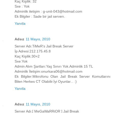
Kaç Kişilik: 32
Sxe : Yok
Adminlik iletişim : g-unit-043@hotmail.com
Ek Bilgiler : Sade bir jail serverı.
Yanıtla
Adsız
11 Mayıs, 2010
Server Adı:TiMeR's Jail Break Server
İp Adresi:212.175.45.8
Kaç Kişilik:30+2
Sxe:Yok
Admin Alım Şartları:Yaş Sınırı Yok.Adminlik 15 TL
Adminlik İletişim:onurkara06@hotmail.com
Ek Bilgiler:Mikrofonu Olan Jail Break Server Komutlarını
Bilen Herkes CT Olabilir.İyi Oyunlar... :)
Yanıtla
Adsız
11 Mayıs, 2010
Server Adı:[ MeGaWaRRiOR ] Jail Break