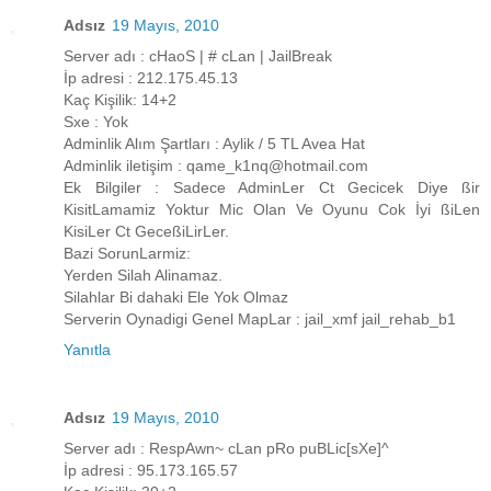
Adsız
19 Mayıs, 2010
Server adı : cHaoS | # cLan | JailBreak
İp adresi : 212.175.45.13
Kaç Kişilik: 14+2
Sxe : Yok
Adminlik Alım Şartları : Aylik / 5 TL Avea Hat
Adminlik iletişim : qame_k1nq@hotmail.com
Ek Bilgiler : Sadece AdminLer Ct Gecicek Diye ßir
KisitLamamiz Yoktur Mic Olan Ve Oyunu Cok İyi ßiLen
KisiLer Ct GeceßiLirLer.
Bazi SorunLarmiz:
Yerden Silah Alinamaz.
Silahlar Bi dahaki Ele Yok Olmaz
Serverin Oynadigi Genel MapLar : jail_xmf jail_rehab_b1
Yanıtla
Adsız
19 Mayıs, 2010
Server adı : RespAwn~ cLan pRo puBLic[sXe]^
İp adresi : 95.173.165.57