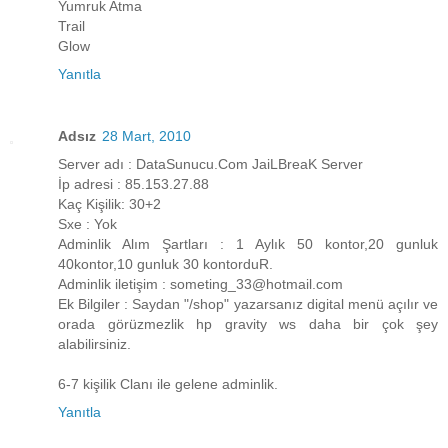
Yumruk Atma
Trail
Glow
Yanıtla
Adsız
28 Mart, 2010
Server adı : DataSunucu.Com JaiLBreaK Server
İp adresi : 85.153.27.88
Kaç Kişilik: 30+2
Sxe : Yok
Adminlik Alım Şartları : 1 Aylık 50 kontor,20 gunluk
40kontor,10 gunluk 30 kontorduR.
Adminlik iletişim : someting_33@hotmail.com
Ek Bilgiler : Saydan "/shop" yazarsanız digital menü açılır ve
orada görüzmezlik hp gravity ws daha bir çok şey
alabilirsiniz.
6-7 kişilik Clanı ile gelene adminlik.
Yanıtla