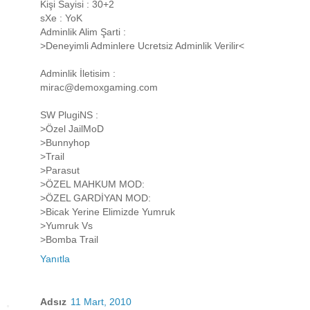
Kişi Sayisi : 30+2
sXe : YoK
Adminlik Alim Şarti :
>Deneyimli Adminlere Ucretsiz Adminlik Verilir<
Adminlik İletisim :
mirac@demoxgaming.com
SW PlugiNS :
>Özel JailMoD
>Bunnyhop
>Trail
>Parasut
>ÖZEL MAHKUM MOD:
>ÖZEL GARDİYAN MOD:
>Bicak Yerine Elimizde Yumruk
>Yumruk Vs
>Bomba Trail
Yanıtla
Adsız
11 Mart, 2010