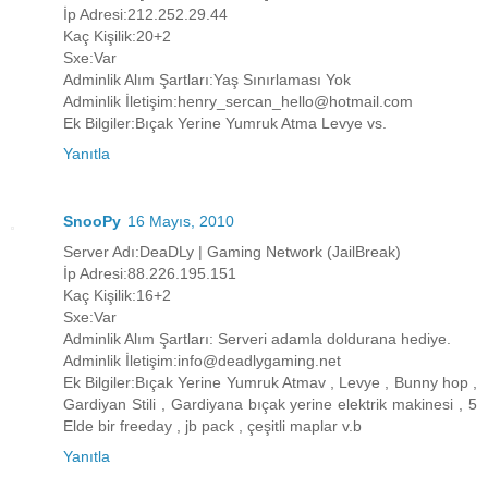
İp Adresi:212.252.29.44
Kaç Kişilik:20+2
Sxe:Var
Adminlik Alım Şartları:Yaş Sınırlaması Yok
Adminlik İletişim:henry_sercan_hello@hotmail.com
Ek Bilgiler:Bıçak Yerine Yumruk Atma Levye vs.
Yanıtla
SnooPy
16 Mayıs, 2010
Server Adı:DeaDLy | Gaming Network (JailBreak)
İp Adresi:88.226.195.151
Kaç Kişilik:16+2
Sxe:Var
Adminlik Alım Şartları: Serveri adamla doldurana hediye.
Adminlik İletişim:info@deadlygaming.net
Ek Bilgiler:Bıçak Yerine Yumruk Atmav , Levye , Bunny hop ,
Gardiyan Stili , Gardiyana bıçak yerine elektrik makinesi , 5
Elde bir freeday , jb pack , çeşitli maplar v.b
Yanıtla