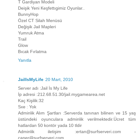
T Gardiyan Modeli
Deişik Yeni Keşfettıgimiz Oyunlar..
BunnyHop
Özel CT Silah Menüsü
Değişik Jail Mapleri
Yumruk Atma
Trail
Glow
Bıcak Fırlatma
Yanıtla
JailIsMyLife
20 Mart, 2010
Server adı :Jail İs My Life
İp adresi :212.68.51.30/jail.mygamearea.net
Kaç Kişilik:32
Sxe : Yok
Adminlik Alım Şartları :Serverda tanınan bilinen ve 15 yaş
üstündeki oyunculara adminlik verilmektedir.Ücret tüm
hatlardan 50 kontör yada 10 tldir
Adminlik iletişim :ertan@surfserveri.com -
caner@surfserveri.com