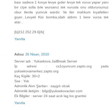
bası sadece 1 kısıye levye gıder levye tek vurus yapar yanı
bır ctye solla bıle wursanız tek vurusla onu oldurursunuz
obur tlerde yumruk wardır. Ve tler mahkum kıyafetlerı
gıyer...Levyeli Kisi bomba,silah aldımı 1 kere vursa tek
atar...
[b]212.252.29.6[/b]
Yanıtla
Adsız
26 Nisan, 2010
Server adı : Yuksekova JailBreak Server
İp adresi : cs1oyuncum.zapto.org yada
yuksekovamerkez.zapto.org
Kaç Kişilik: 30+2
Sxe : Yok
Adminlik Alım Şartları : saygılı olcak
Adminlik iletişim : bilgi@yuksekovaclan.com
Ek Bilgiler : server 24 saat acık lag los grantisi
Yanıtla