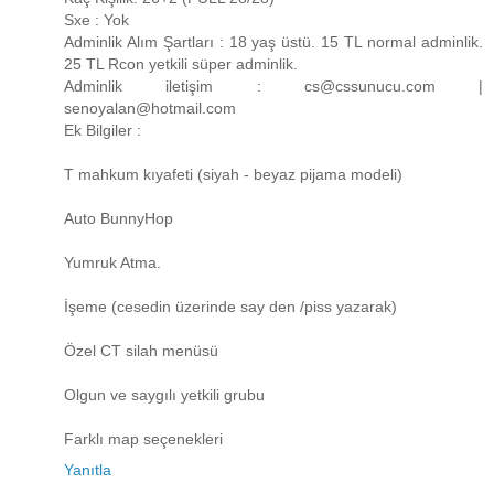
Sxe : Yok
Adminlik Alım Şartları : 18 yaş üstü. 15 TL normal adminlik.
25 TL Rcon yetkili süper adminlik.
Adminlik iletişim : cs@cssunucu.com |
senoyalan@hotmail.com
Ek Bilgiler :
T mahkum kıyafeti (siyah - beyaz pijama modeli)
Auto BunnyHop
Yumruk Atma.
İşeme (cesedin üzerinde say den /piss yazarak)
Özel CT silah menüsü
Olgun ve saygılı yetkili grubu
Farklı map seçenekleri
Yanıtla