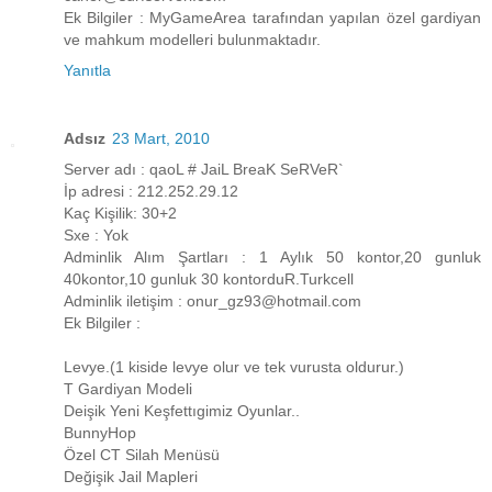
Ek Bilgiler : MyGameArea tarafından yapılan özel gardiyan
ve mahkum modelleri bulunmaktadır.
Yanıtla
Adsız
23 Mart, 2010
Server adı : qaoL # JaiL BreaK SeRVeR`
İp adresi : 212.252.29.12
Kaç Kişilik: 30+2
Sxe : Yok
Adminlik Alım Şartları : 1 Aylık 50 kontor,20 gunluk
40kontor,10 gunluk 30 kontorduR.Turkcell
Adminlik iletişim : onur_gz93@hotmail.com
Ek Bilgiler :
Levye.(1 kiside levye olur ve tek vurusta oldurur.)
T Gardiyan Modeli
Deişik Yeni Keşfettıgimiz Oyunlar..
BunnyHop
Özel CT Silah Menüsü
Değişik Jail Mapleri