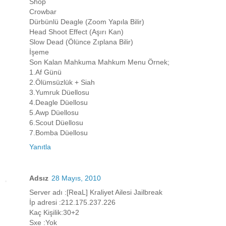
Shop
Crowbar
Dürbünlü Deagle (Zoom Yapıla Bilir)
Head Shoot Effect (Aşırı Kan)
Slow Dead (Ölünce Zıplana Bilir)
İşeme
Son Kalan Mahkuma Mahkum Menu Örnek;
1.Af Günü
2.Ölümsüzlük + Siah
3.Yumruk Düellosu
4.Deagle Düellosu
5.Awp Düellosu
6.Scout Düellosu
7.Bomba Düellosu
Yanıtla
Adsız
28 Mayıs, 2010
Server adı :[ReaL] Kraliyet Ailesi Jailbreak
İp adresi :212.175.237.226
Kaç Kişilik:30+2
Sxe :Yok