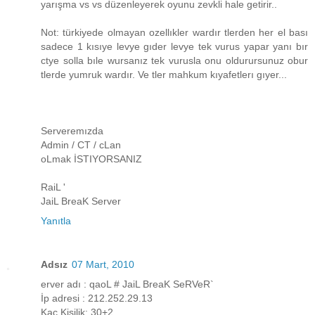
yarışma vs vs düzenleyerek oyunu zevkli hale getirir..
Not: türkiyede olmayan ozellıkler wardır tlerden her el bası
sadece 1 kısıye levye gıder levye tek vurus yapar yanı bır
ctye solla bıle wursanız tek vurusla onu oldurursunuz obur
tlerde yumruk wardır. Ve tler mahkum kıyafetlerı gıyer...
Serveremızda
Admin / CT / cLan
oLmak İSTIYORSANIZ
RaiL '
JaiL BreaK Server
Yanıtla
Adsız
07 Mart, 2010
erver adı : qaoL # JaiL BreaK SeRVeR`
İp adresi : 212.252.29.13
Kaç Kişilik: 30+2