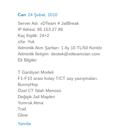
Can
24 Şubat, 2010
Server Adı: xDTeam # JailBreak
IP Adresi: 85.153.27.86
Kaç Kişilik: 24+2
sXe: Yok
Adminlik Alım Şartları: 1 Ay 10 TL/50 Kontör
Adminlik İletişim: destek@xdteamclan.com
Ek Bilgiler:
T Gardiyan Modeli
F1-F10 arası kolay T/CT say yazışmaları.
BunnyHop
Özel CT Silah Menüsü
Değişik Jail Mapleri
Yumruk Atma
Trail
Glow
Yanıtla