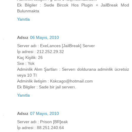
Ek Bilgiler : Swde Bircok Hos Plugin + JailBreak Mod
Bulunmakta
Yanıtla
Adsız
06 Mayıs, 2010
Server adı : ExeLances [JailBreak] Server
İp adresi : 212.252.29.32
Kaç Kişilik: 26
Sxe : Yok
Adminlik Alım Şartları : Serverı doldurana adminlik ücretsiz
veya 10 Tl
Adminlik iletişim : Kskcago@hotmail.com
Ek Bilgiler : Sade bir jail serverı.
Yanıtla
Adsız
07 Mayıs, 2010
Server adı : Prison [BR]eak
İp adresi : 88.251.240.64