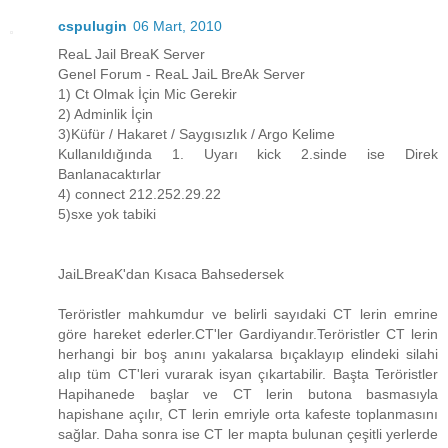
cspulugin
06 Mart, 2010
ReaL Jail BreaK Server
Genel Forum - ReaL JaiL BreAk Server
1) Ct Olmak İçin Mic Gerekir
2) Adminlik İçin
3)Küfür / Hakaret / Saygısızlık / Argo Kelime
Kullanıldığında 1. Uyarı kick 2.sinde ise Direk
Banlanacaktırlar
4) connect 212.252.29.22
5)sxe yok tabiki
JaiLBreaK'dan Kısaca Bahsedersek
Teröristler mahkumdur ve belirli sayıdaki CT lerin emrine
göre hareket ederler.CT'ler Gardiyandır.Teröristler CT lerin
herhangi bir boş anını yakalarsa bıçaklayıp elindeki silahi
alıp tüm CT'leri vurarak isyan çıkartabilir. Başta Teröristler
Hapihanede başlar ve CT lerin butona basmasıyla
hapishane açılır, CT lerin emriyle orta kafeste toplanmasını
sağlar. Daha sonra ise CT ler mapta bulunan çeşitli yerlerde