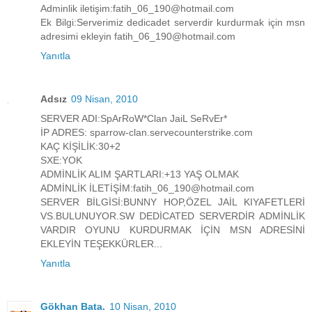
Adminlik iletişim:fatih_06_190@hotmail.com
Ek Bilgi:Serverimiz dedicadet serverdir kurdurmak için msn
adresimi ekleyin fatih_06_190@hotmail.com
Yanıtla
Adsız
09 Nisan, 2010
SERVER ADI:SpArRoW*Clan JaiL SeRvEr*
İP ADRES: sparrow-clan.servecounterstrike.com
KAÇ KİŞİLİK:30+2
SXE:YOK
ADMİNLİK ALIM ŞARTLARI:+13 YAŞ OLMAK
ADMİNLİK İLETİŞİM:fatih_06_190@hotmail.com
SERVER BİLGİSİ:BUNNY HOP,ÖZEL JAİL KIYAFETLERİ
VS.BULUNUYOR.SW DEDİCATED SERVERDİR ADMİNLİK
VARDIR OYUNU KURDURMAK İÇİN MSN ADRESİNİ
EKLEYİN TEŞEKKÜRLER...
Yanıtla
Gökhan Bata.
10 Nisan, 2010