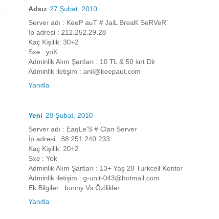
Adsız
27 Şubat, 2010
Server adı : KeeP auT # JaiL BreaK SeRVeR`
İp adresi : 212.252.29.28
Kaç Kişilik: 30+2
Sxe : yoK
Adminlik Alım Şartları : 10 TL & 50 knt Dir
Adminlik iletişim : anil@keepaut.com
Yanıtla
Yeni
28 Şubat, 2010
Server adı : EaqLe'S # Clan Server
İp adresi : 88.251.240.233
Kaç Kişilik: 20+2
Sxe : Yok
Adminlik Alım Şartları : 13+ Yaş 20 Turkcell Kontor
Adminlik iletişim : g-unit-043@hotmail.com
Ek Bilgiler : bunny Vs Özllikler
Yanıtla