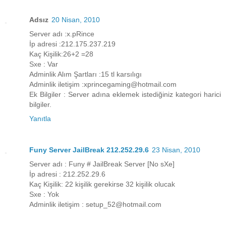
Adsız
20 Nisan, 2010
Server adı :x.pRince
İp adresi :212.175.237.219
Kaç Kişilik:26+2 =28
Sxe : Var
Adminlik Alım Şartları :15 tl karsılıgı
Adminlik iletişim :xprincegaming@hotmail.com
Ek Bilgiler : Server adına eklemek istediğiniz kategori harici
bilgiler.
Yanıtla
Funy Server JailBreak 212.252.29.6
23 Nisan, 2010
Server adı : Funy # JailBreak Server [No sXe]
İp adresi : 212.252.29.6
Kaç Kişilik: 22 kişilik gerekirse 32 kişilik olucak
Sxe : Yok
Adminlik iletişim : setup_52@hotmail.com