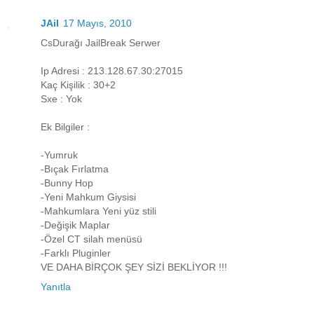
JAil
17 Mayıs, 2010
CsDurağı JailBreak Serwer
Ip Adresi : 213.128.67.30:27015
Kaç Kişilik : 30+2
Sxe : Yok
Ek Bilgiler :
-Yumruk
-Bıçak Fırlatma
-Bunny Hop
-Yeni Mahkum Giysisi
-Mahkumlara Yeni yüz stili
-Değişik Maplar
-Özel CT silah menüsü
-Farklı Pluginler
VE DAHA BİRÇOK ŞEY SİZİ BEKLİYOR !!!
Yanıtla