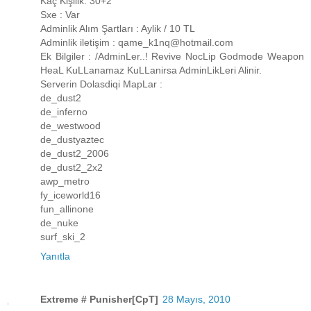
Kaç Kişilik: 30+2
Sxe : Var
Adminlik Alım Şartları : Aylik / 10 TL
Adminlik iletişim : qame_k1nq@hotmail.com
Ek Bilgiler : /AdminLer..! Revive NocLip Godmode Weapon
HeaL KuLLanamaz KuLLanirsa AdminLikLeri Alinir.
Serverin Dolasdiqi MapLar :
de_dust2
de_inferno
de_westwood
de_dustyaztec
de_dust2_2006
de_dust2_2x2
awp_metro
fy_iceworld16
fun_allinone
de_nuke
surf_ski_2
Yanıtla
Extreme # Punisher[CpT]
28 Mayıs, 2010