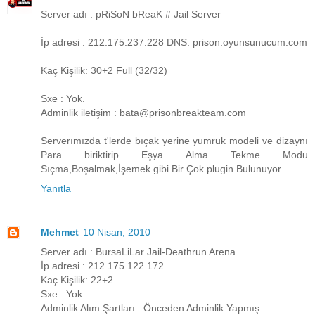
Server adı : pRiSoN bReaK # Jail Server
İp adresi : 212.175.237.228 DNS: prison.oyunsunucum.com
Kaç Kişilik: 30+2 Full (32/32)
Sxe : Yok.
Adminlik iletişim : bata@prisonbreakteam.com
Serverımızda t'lerde bıçak yerine yumruk modeli ve dizaynı
Para biriktirip Eşya Alma Tekme Modu
Sıçma,Boşalmak,İşemek gibi Bir Çok plugin Bulunuyor.
Yanıtla
Mehmet
10 Nisan, 2010
Server adı : BursaLiLar Jail-Deathrun Arena
İp adresi : 212.175.122.172
Kaç Kişilik: 22+2
Sxe : Yok
Adminlik Alım Şartları : Önceden Adminlik Yapmış