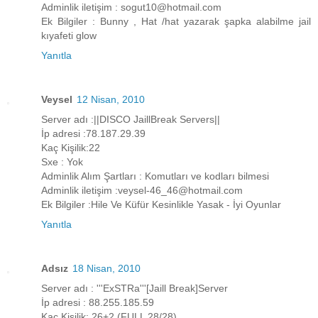
Adminlik iletişim : sogut10@hotmail.com
Ek Bilgiler : Bunny , Hat /hat yazarak şapka alabilme jail
kıyafeti glow
Yanıtla
Veysel
12 Nisan, 2010
Server adı :||DISCO JaillBreak Servers||
İp adresi :78.187.29.39
Kaç Kişilik:22
Sxe : Yok
Adminlik Alım Şartları : Komutları ve kodları bilmesi
Adminlik iletişim :veysel-46_46@hotmail.com
Ek Bilgiler :Hile Ve Küfür Kesinlikle Yasak - İyi Oyunlar
Yanıtla
Adsız
18 Nisan, 2010
Server adı : '''ExSTRa'''[Jaill Break]Server
İp adresi : 88.255.185.59
Kaç Kişilik: 26+2 (FULL 28/28)