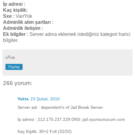
İp adresi :
Kaç kişilik:
Sxe :
Var/Yok
Adminlik alım şartları :
Adminlik iletişim :
Ek bilgiler :
Server adına eklemek istediğiniz kategori harici
bilgiler.
uŦuк
Paylaş
266 yorum:
Yekta
23 Şubat, 2010
Server adı : dependent's of Jail Break Server
İp adresi : 212.175.237.229 DNS: jail.oyunsunucum.com
Kaç Kişilik: 30+2 Full (32/32)