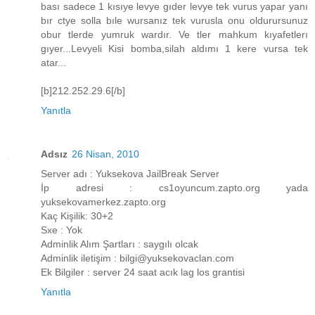
bası sadece 1 kısıye levye gıder levye tek vurus yapar yanı
bır ctye solla bıle wursanız tek vurusla onu oldurursunuz
obur tlerde yumruk wardır. Ve tler mahkum kıyafetlerı
gıyer...Levyeli Kisi bomba,silah aldımı 1 kere vursa tek
atar...
[b]212.252.29.6[/b]
Yanıtla
Adsız
26 Nisan, 2010
Server adı : Yuksekova JailBreak Server
İp adresi : cs1oyuncum.zapto.org yada
yuksekovamerkez.zapto.org
Kaç Kişilik: 30+2
Sxe : Yok
Adminlik Alım Şartları : saygılı olcak
Adminlik iletişim : bilgi@yuksekovaclan.com
Ek Bilgiler : server 24 saat acık lag los grantisi
Yanıtla