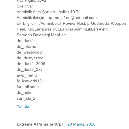
Kaç Kişilik: 30+2
Sxe : Var
Adminlik Alım Şartları : Aylik / 10 TL
Adminlik iletişim : qame_k1nq@hotmail.com
Ek Bilgiler : /AdminLer..! Revive NocLip Godmode Weapon
HeaL KuLLanamaz KuLLanirsa AdminLikLeri Alinir.
Serverin Dolasdiqi MapLar :
de_dust2
de_inferno
de_westwood
de_dustyaztec
de_dust2_2006
de_dust2_2x2
awp_metro
fy_iceworld16
fun_allinone
de_nuke
surf_ski_2
Yanıtla
Extreme # Punisher[CpT]
28 Mayıs, 2010