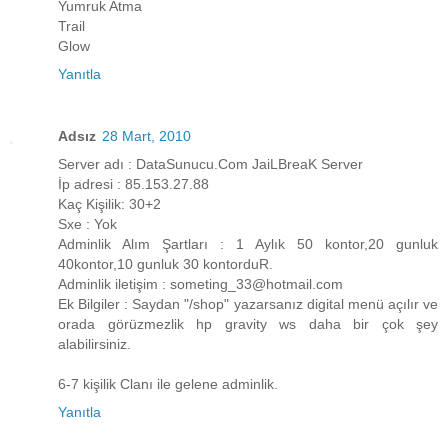
Yumruk Atma
Trail
Glow
Yanıtla
Adsız
28 Mart, 2010
Server adı : DataSunucu.Com JaiLBreaK Server
İp adresi : 85.153.27.88
Kaç Kişilik: 30+2
Sxe : Yok
Adminlik Alım Şartları : 1 Aylık 50 kontor,20 gunluk
40kontor,10 gunluk 30 kontorduR.
Adminlik iletişim : someting_33@hotmail.com
Ek Bilgiler : Saydan "/shop" yazarsanız digital menü açılır ve
orada görüzmezlik hp gravity ws daha bir çok şey
alabilirsiniz.
6-7 kişilik Clanı ile gelene adminlik.
Yanıtla