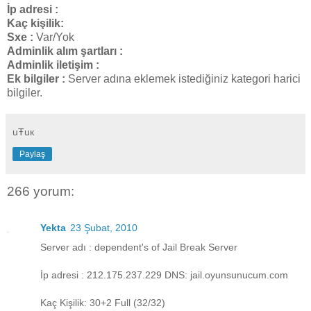
İp adresi :
Kaç kişilik:
Sxe :
Var/Yok
Adminlik alım şartları :
Adminlik iletişim :
Ek bilgiler :
Server adına eklemek istediğiniz kategori harici
bilgiler.
uŦuк
Paylaş
266 yorum:
Yekta
23 Şubat, 2010
Server adı : dependent's of Jail Break Server
İp adresi : 212.175.237.229 DNS: jail.oyunsunucum.com
Kaç Kişilik: 30+2 Full (32/32)