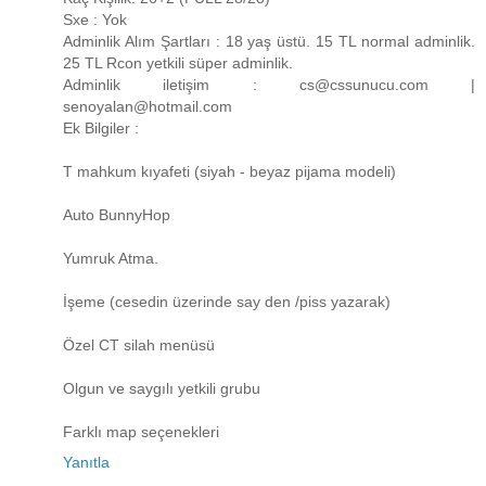
Sxe : Yok
Adminlik Alım Şartları : 18 yaş üstü. 15 TL normal adminlik.
25 TL Rcon yetkili süper adminlik.
Adminlik iletişim : cs@cssunucu.com |
senoyalan@hotmail.com
Ek Bilgiler :
T mahkum kıyafeti (siyah - beyaz pijama modeli)
Auto BunnyHop
Yumruk Atma.
İşeme (cesedin üzerinde say den /piss yazarak)
Özel CT silah menüsü
Olgun ve saygılı yetkili grubu
Farklı map seçenekleri
Yanıtla