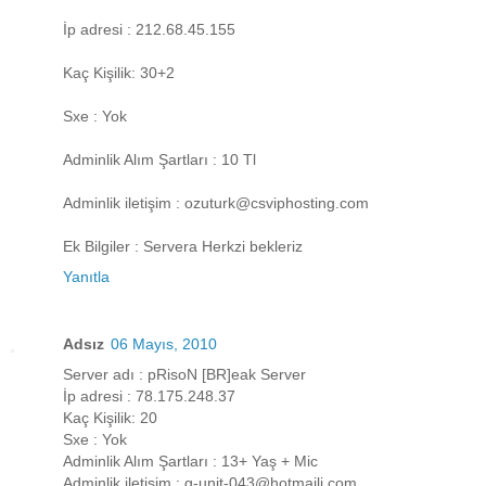
İp adresi : 212.68.45.155
Kaç Kişilik: 30+2
Sxe : Yok
Adminlik Alım Şartları : 10 Tl
Adminlik iletişim : ozuturk@csviphosting.com
Ek Bilgiler : Servera Herkzi bekleriz
Yanıtla
Adsız
06 Mayıs, 2010
Server adı : pRisoN [BR]eak Server
İp adresi : 78.175.248.37
Kaç Kişilik: 20
Sxe : Yok
Adminlik Alım Şartları : 13+ Yaş + Mic
Adminlik iletişim : g-unit-043@hotmaili.com