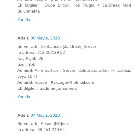
Ek Bilgiler : Swde Bircok Hos Plugin + JailBreak Mod
Bulunmakta
Yanıtla
Adsız
06 Mayıs, 2010
Server adı : ExeLances [JailBreak] Server
İp adresi : 212.252.29.32
Kaç Kişilik: 26
Sxe : Yok
Adminlik Alım Şartları : Serverı doldurana adminlik ücretsiz
veya 10 Tl
Adminlik iletişim : Kskcago@hotmail.com
Ek Bilgiler : Sade bir jail serverı.
Yanıtla
Adsız
07 Mayıs, 2010
Server adı : Prison [BR]eak
İp adresi : 88.251.240.64