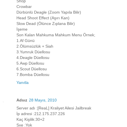
Shop
Crowbar
Dürbünlü Deagle (Zoom Yapıla Bilir)
Head Shoot Effect (Aşırı Kan)
Slow Dead (Ölünce Zıplana Bilir)
İşeme
Son Kalan Mahkuma Mahkum Menu Örnek;
1.Af Günü
2.Ölümsüzlük + Siah
3.Yumruk Düellosu
4.Deagle Düellosu
5.Awp Düellosu
6.Scout Düellosu
7.Bomba Düellosu
Yanıtla
Adsız
28 Mayıs, 2010
Server adı :[ReaL] Kraliyet Ailesi Jailbreak
İp adresi :212.175.237.226
Kaç Kişilik:30+2
Sxe :Yok