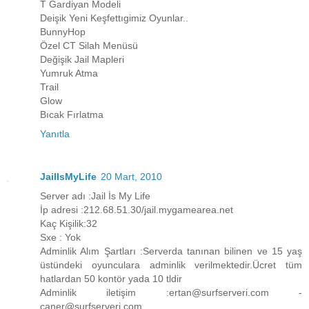
T Gardiyan Modeli
Deişik Yeni Keşfettıgimiz Oyunlar..
BunnyHop
Özel CT Silah Menüsü
Değişik Jail Mapleri
Yumruk Atma
Trail
Glow
Bıcak Fırlatma
Yanıtla
JailIsMyLife
20 Mart, 2010
Server adı :Jail İs My Life
İp adresi :212.68.51.30/jail.mygamearea.net
Kaç Kişilik:32
Sxe : Yok
Adminlik Alım Şartları :Serverda tanınan bilinen ve 15 yaş
üstündeki oyunculara adminlik verilmektedir.Ücret tüm
hatlardan 50 kontör yada 10 tldir
Adminlik iletişim :ertan@surfserveri.com -
caner@surfserveri.com