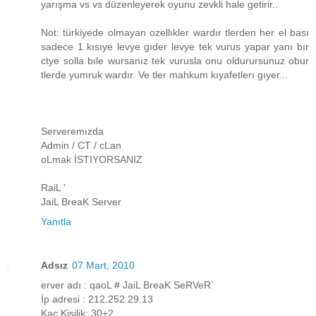
yarışma vs vs düzenleyerek oyunu zevkli hale getirir..
Not: türkiyede olmayan ozellıkler wardır tlerden her el bası
sadece 1 kısıye levye gıder levye tek vurus yapar yanı bır
ctye solla bıle wursanız tek vurusla onu oldurursunuz obur
tlerde yumruk wardır. Ve tler mahkum kıyafetlerı gıyer...
Serveremızda
Admin / CT / cLan
oLmak İSTIYORSANIZ
RaiL '
JaiL BreaK Server
Yanıtla
Adsız
07 Mart, 2010
erver adı : qaoL # JaiL BreaK SeRVeR`
İp adresi : 212.252.29.13
Kaç Kişilik: 30+2