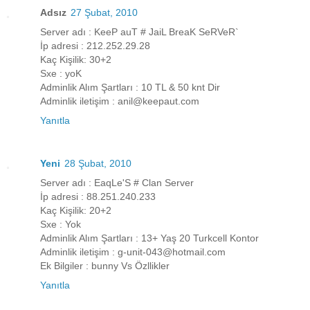
Adsız
27 Şubat, 2010
Server adı : KeeP auT # JaiL BreaK SeRVeR`
İp adresi : 212.252.29.28
Kaç Kişilik: 30+2
Sxe : yoK
Adminlik Alım Şartları : 10 TL & 50 knt Dir
Adminlik iletişim : anil@keepaut.com
Yanıtla
Yeni
28 Şubat, 2010
Server adı : EaqLe'S # Clan Server
İp adresi : 88.251.240.233
Kaç Kişilik: 20+2
Sxe : Yok
Adminlik Alım Şartları : 13+ Yaş 20 Turkcell Kontor
Adminlik iletişim : g-unit-043@hotmail.com
Ek Bilgiler : bunny Vs Özllikler
Yanıtla