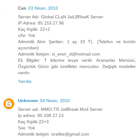
Can
03 Nisan, 2010
Server Adı: Global CLaN JaiLBReaK Server
IP Adresi: 85.153.27.96
Kaç Kişilik: 22+2
sXe: Yok
Adminlik Alım Şartları: 1 ay 10 TL. (Telefon ve kontör
açısından)
Adminlik İletişim: xl_eren_xl@hotmail.com
Ek Bilgiler: T liderine levye verilir. Arananlar Menüsü,
Özgürlük Günü gibi özellikler mevcuttur. Değişik modeller
vardır.
Yanıtla
Unknown
04 Nisan, 2010
Server adı :MMO-TR JailBreak Mod Server
İp adresi :85.108.27.13
Kaç Kişilik:22+3
Sxe :Yok
Adminlik iletişim :orafike@gmail.com