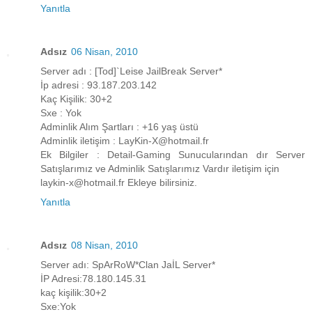
Yanıtla
Adsız
06 Nisan, 2010
Server adı : [Tod]`Leise JailBreak Server*
İp adresi : 93.187.203.142
Kaç Kişilik: 30+2
Sxe : Yok
Adminlik Alım Şartları : +16 yaş üstü
Adminlik iletişim : LayKin-X@hotmail.fr
Ek Bilgiler : Detail-Gaming Sunucularından dır Server
Satışlarımız ve Adminlik Satışlarımız Vardır iletişim için
laykin-x@hotmail.fr Ekleye bilirsiniz.
Yanıtla
Adsız
08 Nisan, 2010
Server adı: SpArRoW*Clan JaİL Server*
İP Adresi:78.180.145.31
kaç kişilik:30+2
Sxe:Yok