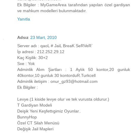
Ek Bilgiler : MyGameArea tarafından yapılan özel gardiyan
ve mahkum modelleri bulunmaktadır.
Yanıtla
Adsız
23 Mart, 2010
Server adı : qaoL # JaiL BreaK SeRVeR`
İp adresi : 212.252.29.12
Kaç Kişilik: 30+2
Sxe : Yok
Adminlik Alım Şartları : 1 Aylık 50 kontor,20 gunluk
40kontor,10 gunluk 30 kontorduR.Turkcell
Adminlik iletişim : onur_gz93@hotmail.com
Ek Bilgiler :
Levye.(1 kiside levye olur ve tek vurusta oldurur.)
T Gardiyan Modeli
Deişik Yeni Keşfettıgimiz Oyunlar..
BunnyHop
Özel CT Silah Menüsü
Değişik Jail Mapleri