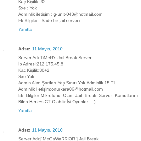
Kaç Kişilik: 32
Sxe : Yok
Adminlik iletişim : g-unit-043@hotmail.com
Ek Bilgiler : Sade bir jail serverı.
Yanıtla
Adsız
11 Mayıs, 2010
Server Adı:TiMeR's Jail Break Server
İp Adresi:212.175.45.8
Kaç Kişilik:30+2
Sxe:Yok
Admin Alım Şartları:Yaş Sınırı Yok.Adminlik 15 TL
Adminlik İletişim:onurkara06@hotmail.com
Ek Bilgiler:Mikrofonu Olan Jail Break Server Komutlarını
Bilen Herkes CT Olabilir.İyi Oyunlar... :)
Yanıtla
Adsız
11 Mayıs, 2010
Server Adı:[ MeGaWaRRiOR ] Jail Break