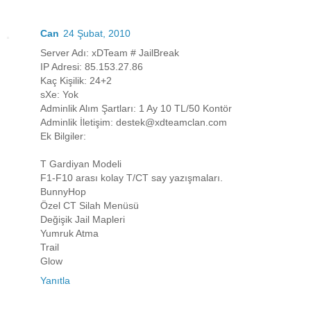
Can
24 Şubat, 2010
Server Adı: xDTeam # JailBreak
IP Adresi: 85.153.27.86
Kaç Kişilik: 24+2
sXe: Yok
Adminlik Alım Şartları: 1 Ay 10 TL/50 Kontör
Adminlik İletişim: destek@xdteamclan.com
Ek Bilgiler:
T Gardiyan Modeli
F1-F10 arası kolay T/CT say yazışmaları.
BunnyHop
Özel CT Silah Menüsü
Değişik Jail Mapleri
Yumruk Atma
Trail
Glow
Yanıtla