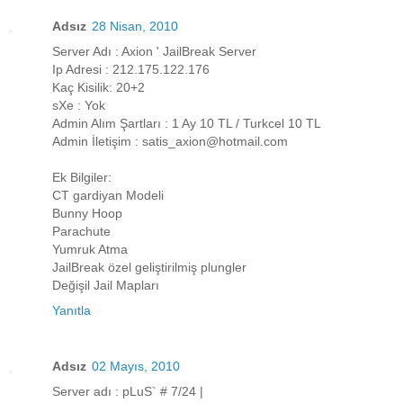
Adsız
28 Nisan, 2010
Server Adı : Axion ' JailBreak Server
Ip Adresi : 212.175.122.176
Kaç Kisilik: 20+2
sXe : Yok
Admin Alım Şartları : 1 Ay 10 TL / Turkcel 10 TL
Admin İletişim : satis_axion@hotmail.com
Ek Bilgiler:
CT gardiyan Modeli
Bunny Hoop
Parachute
Yumruk Atma
JailBreak özel geliştirilmiş plungler
Değişil Jail Mapları
Yanıtla
Adsız
02 Mayıs, 2010
Server adı : pLuS` # 7/24 |