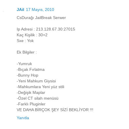
JAil
17 Mayıs, 2010
CsDurağı JailBreak Serwer
Ip Adresi : 213.128.67.30:27015
Kaç Kişilik : 30+2
Sxe : Yok
Ek Bilgiler :
-Yumruk
-Bıçak Fırlatma
-Bunny Hop
-Yeni Mahkum Giysisi
-Mahkumlara Yeni yüz stili
-Değişik Maplar
-Özel CT silah menüsü
-Farklı Pluginler
VE DAHA BİRÇOK ŞEY SİZİ BEKLİYOR !!!
Yanıtla