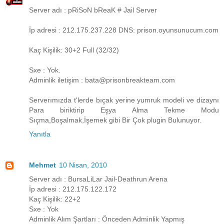
Server adı : pRiSoN bReaK # Jail Server
İp adresi : 212.175.237.228 DNS: prison.oyunsunucum.com
Kaç Kişilik: 30+2 Full (32/32)
Sxe : Yok.
Adminlik iletişim : bata@prisonbreakteam.com
Serverımızda t'lerde bıçak yerine yumruk modeli ve dizaynı
Para biriktirip Eşya Alma Tekme Modu
Sıçma,Boşalmak,İşemek gibi Bir Çok plugin Bulunuyor.
Yanıtla
Mehmet
10 Nisan, 2010
Server adı : BursaLiLar Jail-Deathrun Arena
İp adresi : 212.175.122.172
Kaç Kişilik: 22+2
Sxe : Yok
Adminlik Alım Şartları : Önceden Adminlik Yapmış