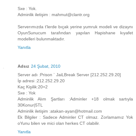
Sxe : Yok.
Adminlik iletişim : mahmut@clantr.org
Serverımızda t'lerde bıçak yerine yumruk modeli ve dizaynı
OyunSunucum tarafından yapılan Hapishane kıyafet
modelleri bulunmaktadır.
Yanıtla
Adsız
24 Şubat, 2010
Server adı :Prison ` JaiLBreak Server [212.252.29.20]
İp adresi :212.252.29.20
Kaç Kişilik:20+2
Sxe : Yok
Adminlik Alım Şartları :Adminler +18 olmak sartıyla
30Konur|5TL
Adminlik iletişim :atakan-ayan@hotmail.com
Ek Bilgiler : Sadece Adminler CT olmaz. Zorlamamız Yok
oYunu bilen ve mici olan herkes CT olabilir.
Yanıtla