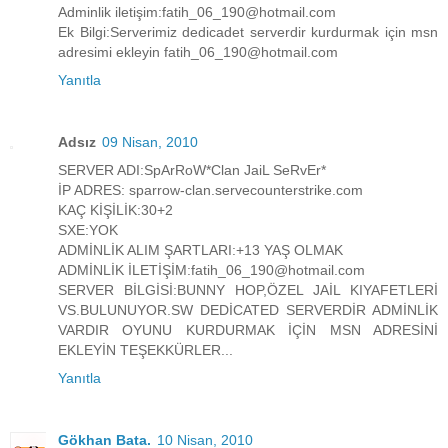
Adminlik iletişim:fatih_06_190@hotmail.com
Ek Bilgi:Serverimiz dedicadet serverdir kurdurmak için msn
adresimi ekleyin fatih_06_190@hotmail.com
Yanıtla
Adsız
09 Nisan, 2010
SERVER ADI:SpArRoW*Clan JaiL SeRvEr*
İP ADRES: sparrow-clan.servecounterstrike.com
KAÇ KİŞİLİK:30+2
SXE:YOK
ADMİNLİK ALIM ŞARTLARI:+13 YAŞ OLMAK
ADMİNLİK İLETİŞİM:fatih_06_190@hotmail.com
SERVER BİLGİSİ:BUNNY HOP,ÖZEL JAİL KIYAFETLERİ
VS.BULUNUYOR.SW DEDİCATED SERVERDİR ADMİNLİK
VARDIR OYUNU KURDURMAK İÇİN MSN ADRESİNİ
EKLEYİN TEŞEKKÜRLER...
Yanıtla
Gökhan Bata.
10 Nisan, 2010