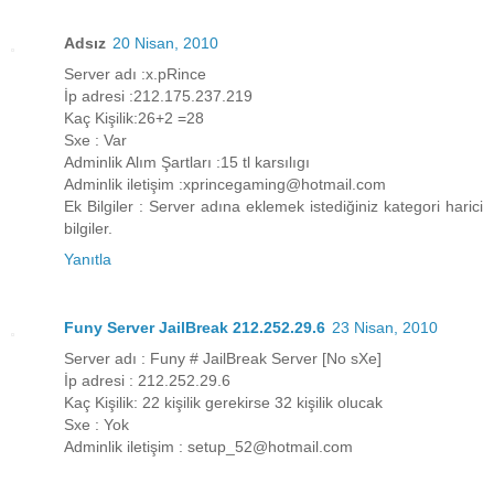
Adsız
20 Nisan, 2010
Server adı :x.pRince
İp adresi :212.175.237.219
Kaç Kişilik:26+2 =28
Sxe : Var
Adminlik Alım Şartları :15 tl karsılıgı
Adminlik iletişim :xprincegaming@hotmail.com
Ek Bilgiler : Server adına eklemek istediğiniz kategori harici
bilgiler.
Yanıtla
Funy Server JailBreak 212.252.29.6
23 Nisan, 2010
Server adı : Funy # JailBreak Server [No sXe]
İp adresi : 212.252.29.6
Kaç Kişilik: 22 kişilik gerekirse 32 kişilik olucak
Sxe : Yok
Adminlik iletişim : setup_52@hotmail.com