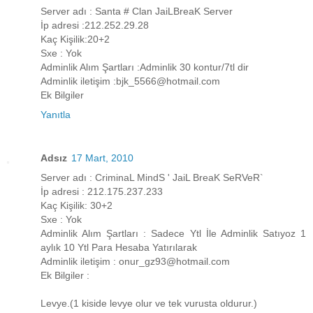
Server adı : Santa # Clan JaiLBreaK Server
İp adresi :212.252.29.28
Kaç Kişilik:20+2
Sxe : Yok
Adminlik Alım Şartları :Adminlik 30 kontur/7tl dir
Adminlik iletişim :bjk_5566@hotmail.com
Ek Bilgiler
Yanıtla
Adsız
17 Mart, 2010
Server adı : CriminaL MindS ' JaiL BreaK SeRVeR`
İp adresi : 212.175.237.233
Kaç Kişilik: 30+2
Sxe : Yok
Adminlik Alım Şartları : Sadece Ytl İle Adminlik Satıyoz 1
aylık 10 Ytl Para Hesaba Yatırılarak
Adminlik iletişim : onur_gz93@hotmail.com
Ek Bilgiler :
Levye.(1 kiside levye olur ve tek vurusta oldurur.)