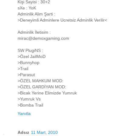
Kişi Sayisi : 30+2
sXe : YoK
Adminlik Alim Şarti :
>Deneyimli Adminlere Ucretsiz Adminlik Verilir<
Adminlik İletisim :
mirac@demoxgaming.com
SW PlugiNS :
>Özel JailMoD
>Bunnyhop
>Trail
>Parasut
>ÖZEL MAHKUM MOD:
>ÖZEL GARDİYAN MOD:
>Bicak Yerine Elimizde Yumruk
>Yumruk Vs
>Bomba Trail
Yanıtla
Adsız
11 Mart, 2010