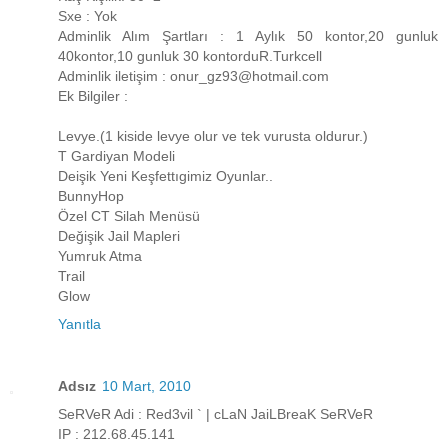
Sxe : Yok
Adminlik Alım Şartları : 1 Aylık 50 kontor,20 gunluk
40kontor,10 gunluk 30 kontorduR.Turkcell
Adminlik iletişim : onur_gz93@hotmail.com
Ek Bilgiler :
Levye.(1 kiside levye olur ve tek vurusta oldurur.)
T Gardiyan Modeli
Deişik Yeni Keşfettıgimiz Oyunlar..
BunnyHop
Özel CT Silah Menüsü
Değişik Jail Mapleri
Yumruk Atma
Trail
Glow
Yanıtla
Adsız
10 Mart, 2010
SeRVeR Adi : Red3vil ` | cLaN JaiLBreaK SeRVeR
IP : 212.68.45.141