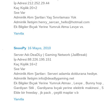
İp Adresi:212.252.29.44
Kaç Kişilik:20+2
Sxe:Var
Adminlik Alım Şartları:Yaş Sınırlaması Yok
Adminlik İletişim:henry_sercan_hello@hotmail.com
Ek Bilgiler:Bıçak Yerine Yumruk Atma Levye vs.
Yanıtla
SnooPy
16 Mayıs, 2010
Server Adı:DeaDLy | Gaming Network (JailBreak)
İp Adresi:88.226.195.151
Kaç Kişilik:16+2
Sxe:Var
Adminlik Alım Şartları: Serveri adamla doldurana hediye.
Adminlik İletişim:info@deadlygaming.net
Ek Bilgiler:Bıçak Yerine Yumruk Atmav , Levye , Bunny hop ,
Gardiyan Stili , Gardiyana bıçak yerine elektrik makinesi , 5
Elde bir freeday , jb pack , çeşitli maplar v.b
Yanıtla