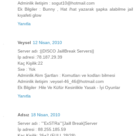
Adminlik iletişim : sogut10@hotmail.com
Ek Bilgiler : Bunny , Hat /hat yazarak şapka alabilme jail
kıyafeti glow
Yanıtla
Veysel
12 Nisan, 2010
Server adı :||DISCO JaillBreak Servers||
İp adresi :78.187.29.39
Kaç Kişilik:22
Sxe : Yok
Adminlik Alım Şartları : Komutları ve kodları bilmesi
Adminlik iletişim :veysel-46_46@hotmail.com
Ek Bilgiler :Hile Ve Küfür Kesinlikle Yasak - İyi Oyunlar
Yanıtla
Adsız
18 Nisan, 2010
Server adı : '''ExSTRa'''[Jaill Break]Server
İp adresi : 88.255.185.59
Kaç Kişilik: 26+2 (FULL 28/28)