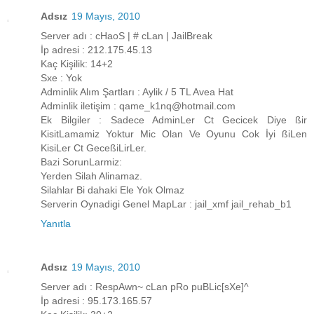
Adsız
19 Mayıs, 2010
Server adı : cHaoS | # cLan | JailBreak
İp adresi : 212.175.45.13
Kaç Kişilik: 14+2
Sxe : Yok
Adminlik Alım Şartları : Aylik / 5 TL Avea Hat
Adminlik iletişim : qame_k1nq@hotmail.com
Ek Bilgiler : Sadece AdminLer Ct Gecicek Diye ßir
KisitLamamiz Yoktur Mic Olan Ve Oyunu Cok İyi ßiLen
KisiLer Ct GeceßiLirLer.
Bazi SorunLarmiz:
Yerden Silah Alinamaz.
Silahlar Bi dahaki Ele Yok Olmaz
Serverin Oynadigi Genel MapLar : jail_xmf jail_rehab_b1
Yanıtla
Adsız
19 Mayıs, 2010
Server adı : RespAwn~ cLan pRo puBLic[sXe]^
İp adresi : 95.173.165.57