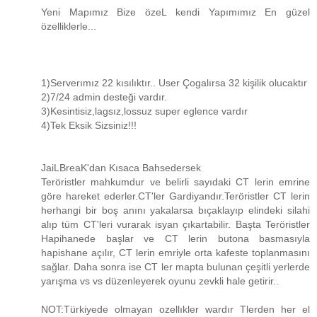
Yeni Mapımız Bize özeL kendi Yapımımız En güzel
özelliklerle...
1)Serverımız 22 kısılıktır.. User Çogalırsa 32 kişilik olucaktır
2)7/24 admin desteği vardır.
3)Kesintisiz,lagsız,lossuz super eglence vardır
4)Tek Eksik Sizsiniz!!!
JaiLBreaK'dan Kısaca Bahsedersek
Teröristler mahkumdur ve belirli sayıdaki CT lerin emrine
göre hareket ederler.CT'ler Gardiyandır.Teröristler CT lerin
herhangi bir boş anını yakalarsa bıçaklayıp elindeki silahi
alıp tüm CT'leri vurarak isyan çıkartabilir. Başta Teröristler
Hapihanede başlar ve CT lerin butona basmasıyla
hapishane açılır, CT lerin emriyle orta kafeste toplanmasını
sağlar. Daha sonra ise CT ler mapta bulunan çeşitli yerlerde
yarışma vs vs düzenleyerek oyunu zevkli hale getirir..
NOT:Türkiyede olmayan ozellıkler wardır Tlerden her el