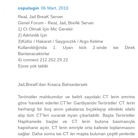
cspulugin
06 Mart, 2010
ReaL Jail BreaK Server
Genel Forum - ReaL JaiL BreAk Server
1) Ct Olmak İçin Mic Gerekir
2) Adminlik İçin
3)Küfür / Hakaret / Saygısızlık / Argo Kelime
Kullanıldığında 1. Uyarı kick 2.sinde ise Direk
Banlanacaktırlar
4) connect 212.252.29.22
5)sxe yok tabiki
JaiLBreaK'dan Kısaca Bahsedersek
Teröristler mahkumdur ve belirli sayıdaki CT lerin emrine
göre hareket ederler.CT'ler Gardiyandır.Teröristler CT lerin
herhangi bir boş anını yakalarsa bıçaklayıp elindeki silahi
alıp tüm CT'leri vurarak isyan çıkartabilir. Başta Teröristler
Hapihanede başlar ve CT lerin butona basmasıyla
hapishane açılır, CT lerin emriyle orta kafeste toplanmasını
sağlar. Daha sonra ise CT ler mapta bulunan çeşitli yerlerde