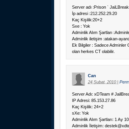
Server adı :Prison ` JaiLBreak
İp adresi :212.252.29.20
Kaç Kişilik:20+2
Sxe : Yok
Adminlik Alım Şartları :Admin
Adminlik iletişim :atakan-ay
Ek Bilgiler : Sadece Adminler
olan herkes CT olabilir.
Can
24 Şubat, 2010
|
Perm
Server Adı: xDTeam # JailBre
IP Adresi: 85.153.27.86
Kaç Kişilik: 24+2
sXe: Yok
Adminlik Alım Şartları: 1 Ay 1
Adminlik İletişim: destek@xd