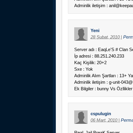
Adminlik iletişim : anil@keep
Yeni
28 Şubat, 2010
|
Perm
Server adı : EaqLe'S # Clan S
İp adresi : 88.251.240.233
Kaç Kişilik: 20+2
Sxe : Yok
Adminlik Alım Şartları : 13+ Y
Adminlik iletişim : g-unit-043
Ek Bilgiler : bunny Vs Özllikler
cspulugin
06 Mart, 2010
|
Perma
ReaL Jail BreaK Server