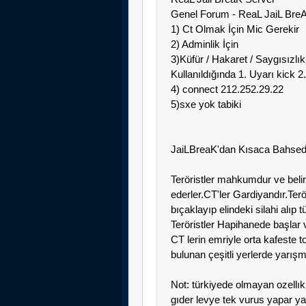
Genel Forum - ReaL JaiL Bre
1) Ct Olmak İçin Mic Gerekir
2) Adminlik İçin
3)Küfür / Hakaret / Saygısızlı
Kullanıldığında 1. Uyarı kick 2
4) connect 212.252.29.22
5)sxe yok tabiki
JaiLBreaK'dan Kısaca Bahse
Teröristler mahkumdur ve belir
ederler.CT'ler Gardiyandır.Terö
bıçaklayıp elindeki silahi alıp 
Teröristler Hapihanede başlar 
CT lerin emriyle orta kafeste 
bulunan çeşitli yerlerde yarışm
Not: türkiyede olmayan ozellık
gıder levye tek vurus yapar ya