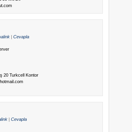
aut.com
alink
|
Cevapla
erver
aş 20 Turkcell Kontor
@hotmail.com
link
|
Cevapla