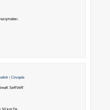
azışmaları.
alink
|
Cevapla
L BreaK SeRVeR`
& 50 knt Dir