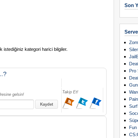
Son Y
Server
Zomb
stediğiniz kategori harici bilgiler.
Sile
Jail
Deat
Pro 
..?
Deat
Gun
Warc
Takip Et!
resine gelsin!
Pain
Surf
Soc
Süpe
Fun 
CS: