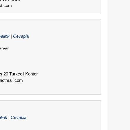
aut.com
alink
|
Cevapla
erver
aş 20 Turkcell Kontor
@hotmail.com
link
|
Cevapla