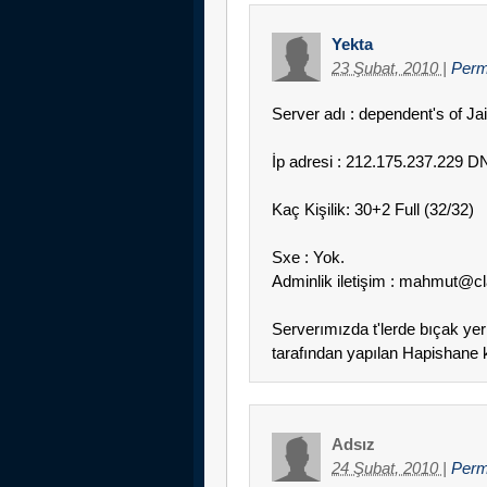
Yekta
23 Şubat, 2010
|
Perm
Server adı : dependent's of Ja
İp adresi : 212.175.237.229 
Kaç Kişilik: 30+2 Full (32/32)
Sxe : Yok.
Adminlik iletişim : mahmut@cl
Serverımızda t'lerde bıçak y
tarafından yapılan Hapishane k
Adsız
24 Şubat, 2010
|
Perm