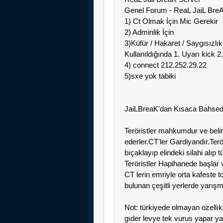
Genel Forum - ReaL JaiL Bre
1) Ct Olmak İçin Mic Gerekir
2) Adminlik İçin
3)Küfür / Hakaret / Saygısızlı
Kullanıldığında 1. Uyarı kick 2
4) connect 212.252.29.22
5)sxe yok tabiki
JaiLBreaK'dan Kısaca Bahse
Teröristler mahkumdur ve belir
ederler.CT'ler Gardiyandır.Terö
bıçaklayıp elindeki silahi alıp 
Teröristler Hapihanede başlar 
CT lerin emriyle orta kafeste 
bulunan çeşitli yerlerde yarışm
Not: türkiyede olmayan ozellık
gıder levye tek vurus yapar ya