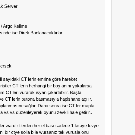
Ak Server
k / Argo Kelime
.sinde ise Direk Banlanacaktırlar
dersek
li sayıdaki CT lerin emrine göre hareket
ristler CT lerin herhangi bir boş anını yakalarsa
tüm CT'leri vurarak isyan çıkartabilir. Başta
ve CT lerin butona basmasıyla hapishane açılır,
toplanmasını sağlar. Daha sonra ise CT ler mapta
a vs vs düzenleyerek oyunu zevkli hale getirir..
ler wardır tlerden her el bası sadece 1 kısıye levye
nı bır ctye solla bıle wursanız tek vurusla onu