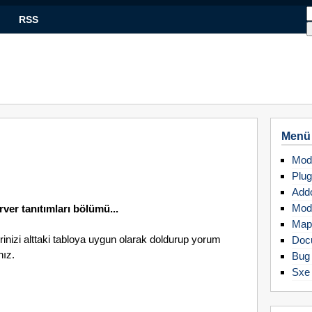
RSS
Menü
Mod
Plug
Add
Mod
rver tanıtımları bölümü...
Map
erinizi alttaki tabloya uygun olarak doldurup yorum
Doc
nız.
Bug 
Sxe