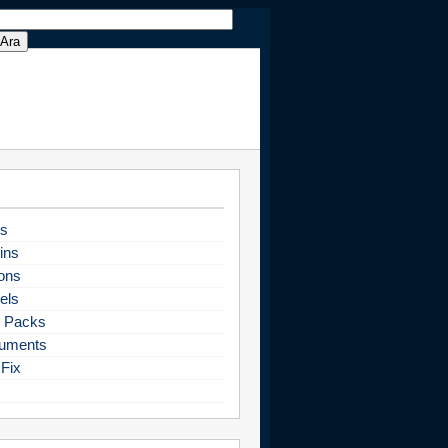
s
ins
ons
els
 Packs
uments
Fix