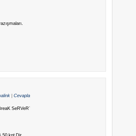
azışmaları.
alink
|
Cevapla
L BreaK SeRVeR`
& 50 knt Dir