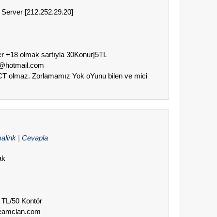
 Server [212.252.29.20]
ler +18 olmak sartıyla 30Konur|5TL
an@hotmail.com
 CT olmaz. Zorlamamız Yok oYunu bilen ve mici
alink
|
Cevapla
ak
0 TL/50 Kontör
teamclan.com