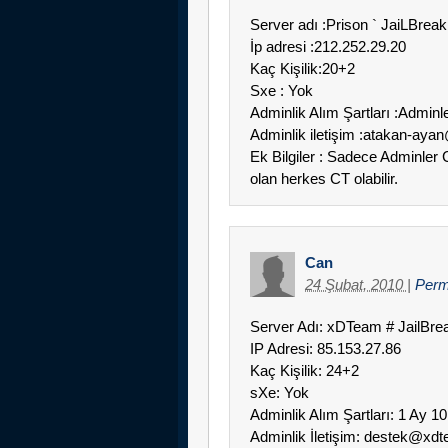
Server adı :Prison ` JaiLBreak
İp adresi :212.252.29.20
Kaç Kişilik:20+2
Sxe : Yok
Adminlik Alım Şartları :Admin
Adminlik iletişim :atakan-ay
Ek Bilgiler : Sadece Adminler
olan herkes CT olabilir.
Can
24 Şubat, 2010
|
Perm
Server Adı: xDTeam # JailBre
IP Adresi: 85.153.27.86
Kaç Kişilik: 24+2
sXe: Yok
Adminlik Alım Şartları: 1 Ay 1
Adminlik İletişim: destek@xd