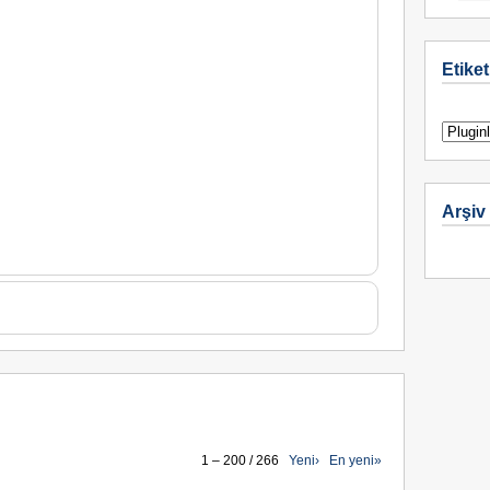
Etiket
Arşiv
1 – 200 / 266
Yeni›
En yeni»