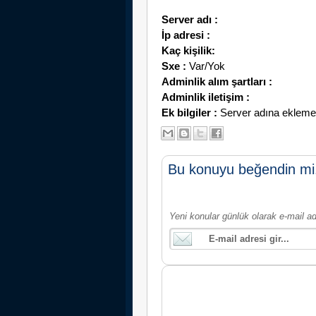
Server adı :
İp adresi :
Kaç kişilik:
Sxe :
Var/Yok
Adminlik alım şartları :
Adminlik iletişim :
Ek bilgiler :
Server adına eklemek i
Bu konuyu beğendin mi
Yeni konular günlük olarak e-mail ad