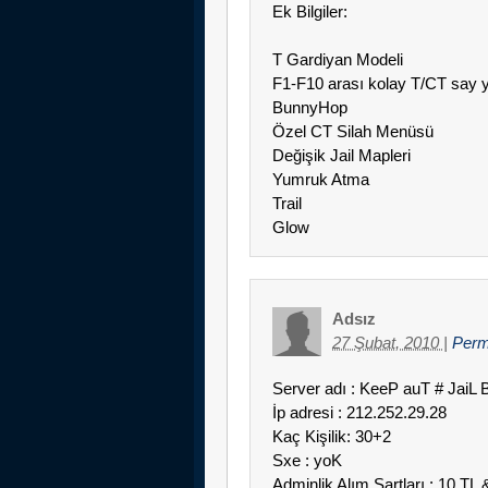
Ek Bilgiler:
T Gardiyan Modeli
F1-F10 arası kolay T/CT say y
BunnyHop
Özel CT Silah Menüsü
Değişik Jail Mapleri
Yumruk Atma
Trail
Glow
Adsız
27 Şubat, 2010
|
Perm
Server adı : KeeP auT # Jai
İp adresi : 212.252.29.28
Kaç Kişilik: 30+2
Sxe : yoK
Adminlik Alım Şartları : 10 TL 