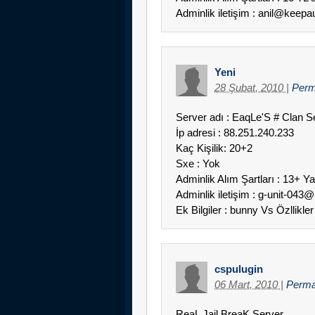
Adminlik iletişim : anil@keep
Yeni
28 Şubat, 2010
|
Perm
Server adı : EaqLe'S # Clan S
İp adresi : 88.251.240.233
Kaç Kişilik: 20+2
Sxe : Yok
Adminlik Alım Şartları : 13+ Y
Adminlik iletişim : g-unit-043
Ek Bilgiler : bunny Vs Özllikler
cspulugin
06 Mart, 2010
|
Perma
ReaL Jail BreaK Server