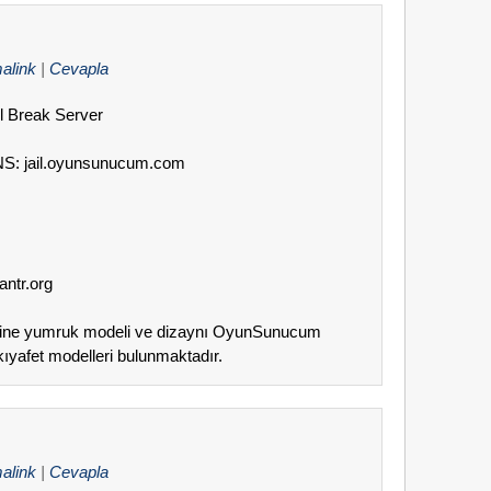
alink
|
Cevapla
il Break Server
DNS: jail.oyunsunucum.com
antr.org
erine yumruk modeli ve dizaynı OyunSunucum
ıyafet modelleri bulunmaktadır.
alink
|
Cevapla