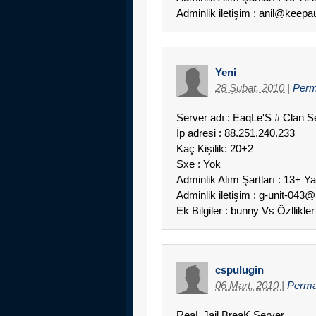
Adminlik iletişim : anil@keep
Yeni
28 Şubat, 2010
|
Perm
Server adı : EaqLe'S # Clan S
İp adresi : 88.251.240.233
Kaç Kişilik: 20+2
Sxe : Yok
Adminlik Alım Şartları : 13+ Y
Adminlik iletişim : g-unit-043
Ek Bilgiler : bunny Vs Özllikler
cspulugin
06 Mart, 2010
|
Perma
ReaL Jail BreaK Server