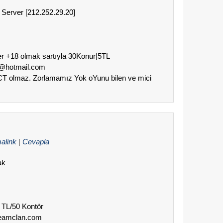
 Server [212.252.29.20]
ler +18 olmak sartıyla 30Konur|5TL
an@hotmail.com
 CT olmaz. Zorlamamız Yok oYunu bilen ve mici
alink
|
Cevapla
ak
0 TL/50 Kontör
teamclan.com