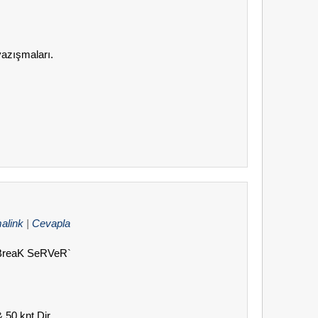
azışmaları.
alink
|
Cevapla
L BreaK SeRVeR`
& 50 knt Dir