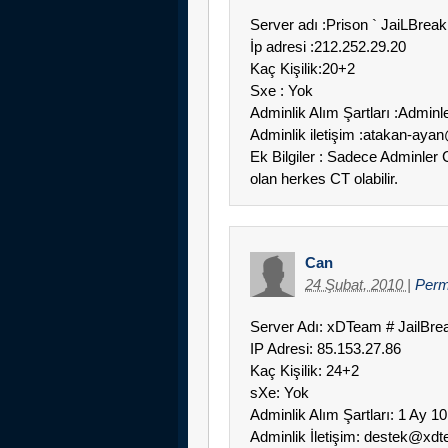
Server adı :Prison ` JaiLBreak
İp adresi :212.252.29.20
Kaç Kişilik:20+2
Sxe : Yok
Adminlik Alım Şartları :Admin
Adminlik iletişim :atakan-ay
Ek Bilgiler : Sadece Adminler
olan herkes CT olabilir.
Can
24 Şubat, 2010
|
Perm
Server Adı: xDTeam # JailBre
IP Adresi: 85.153.27.86
Kaç Kişilik: 24+2
sXe: Yok
Adminlik Alım Şartları: 1 Ay 1
Adminlik İletişim: destek@xd