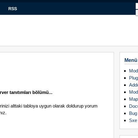
RSS
Menü
Mod
Plug
Add
Mod
rver tanıtımları bölümü...
Map
erinizi alttaki tabloya uygun olarak doldurup yorum
Doc
nız.
Bug 
Sxe