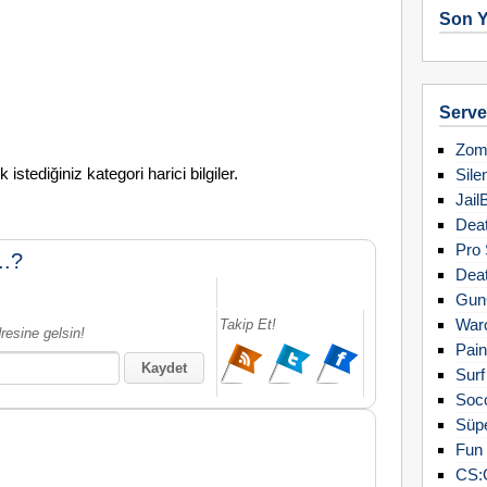
Son Y
Server
Zomb
stediğiniz kategori harici bilgiler.
Sile
Jail
Deat
Pro 
..?
Deat
Gun
Warc
Takip Et!
resine gelsin!
Pain
Surf
Soc
Süpe
Fun 
CS: