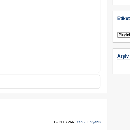
Etiket
Arşiv
1 – 200 / 266
Yeni›
En yeni»