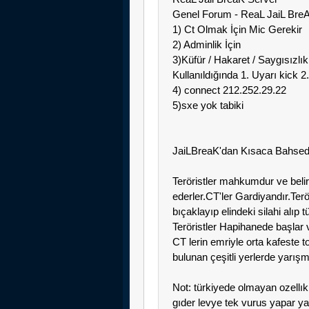
Genel Forum - ReaL JaiL Bre
1) Ct Olmak İçin Mic Gerekir
2) Adminlik İçin
3)Küfür / Hakaret / Saygısızlı
Kullanıldığında 1. Uyarı kick 2
4) connect 212.252.29.22
5)sxe yok tabiki
JaiLBreaK'dan Kısaca Bahse
Teröristler mahkumdur ve belir
ederler.CT'ler Gardiyandır.Terö
bıçaklayıp elindeki silahi alıp 
Teröristler Hapihanede başlar 
CT lerin emriyle orta kafeste 
bulunan çeşitli yerlerde yarışm
Not: türkiyede olmayan ozellık
gıder levye tek vurus yapar ya