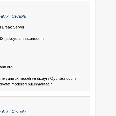
alink
|
Cevapla
il Break Server
DNS: jail.oyunsunucum.com
antr.org
erine yumruk modeli ve dizaynı OyunSunucum
ıyafet modelleri bulunmaktadır.
alink
|
Cevapla