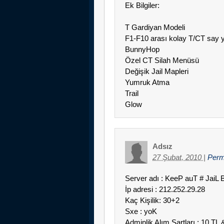
Ek Bilgiler:
T Gardiyan Modeli
F1-F10 arası kolay T/CT say y
BunnyHop
Özel CT Silah Menüsü
Değişik Jail Mapleri
Yumruk Atma
Trail
Glow
Adsız
27 Şubat, 2010
|
Perm
Server adı : KeeP auT # Jai
İp adresi : 212.252.29.28
Kaç Kişilik: 30+2
Sxe : yoK
Adminlik Alım Şartları : 10 TL 