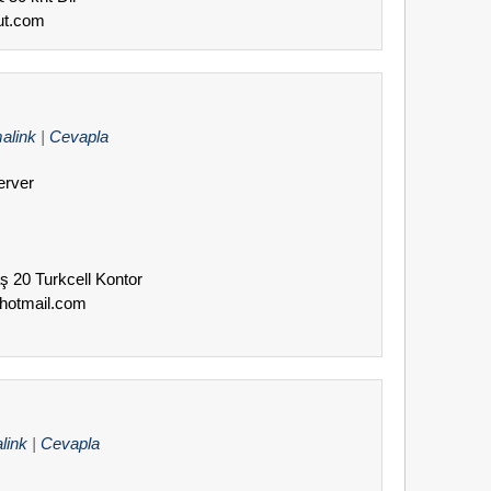
aut.com
alink
|
Cevapla
erver
aş 20 Turkcell Kontor
@hotmail.com
link
|
Cevapla