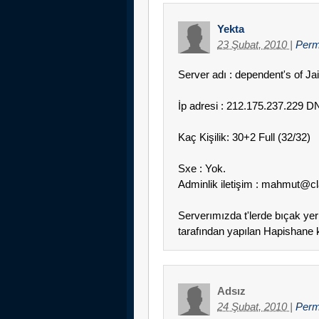
Yekta
23 Şubat, 2010
|
Perm
Server adı : dependent's of Ja
İp adresi : 212.175.237.229 
Kaç Kişilik: 30+2 Full (32/32)
Sxe : Yok.
Adminlik iletişim : mahmut@cl
Serverımızda t'lerde bıçak y
tarafından yapılan Hapishane k
Adsız
24 Şubat, 2010
|
Perm