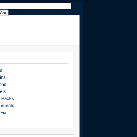
s
ins
ons
els
 Packs
uments
Fix