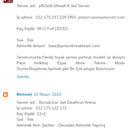
Server adı : pRiSoN bReaK # Jail Server
İp adresi : 212.175.237.228 DNS: prison.oyunsunucum.com
Kaç Kişilik: 30+2 Full (32/32)
Sxe : Yok.
Adminlik iletişim : bata@prisonbreakteam.com
Serverımızda t'lerde bıçak yerine yumruk modeli ve dizaynı
Para biriktirip Eşya Alma Tekme Modu
Sıçma,Boşalmak,İşemek gibi Bir Çok plugin Bulunuyor.
Yanıtla
Mehmet
10 Nisan, 2010
Server adı : BursaLiLar Jail-Deathrun Arena
İp adresi : 212.175.122.172
Kaç Kişilik: 22+2
Sxe : Yok
Adminlik Alım Şartları : Önceden Adminlik Yapmış