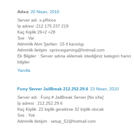
Adsız
20 Nisan, 2010
Server adı :x.pRince
İp adresi :212.175.237.219
Kaç Kişilik:26+2 =28
Sxe : Var
Adminlik Alım Şartları :15 tl karsılıgı
Adminlik iletişim :xprincegaming@hotmail.com
Ek Bilgiler : Server adına eklemek istediğiniz kategori harici
bilgiler.
Yanıtla
Funy Server JailBreak 212.252.29.6
23 Nisan, 2010
Server adı : Funy # JailBreak Server [No sXe]
İp adresi : 212.252.29.6
Kaç Kişilik: 22 kişilik gerekirse 32 kişilik olucak
Sxe : Yok
Adminlik iletişim : setup_52@hotmail.com