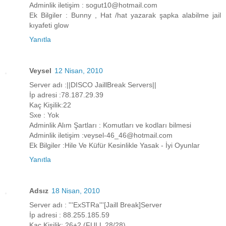
Adminlik iletişim : sogut10@hotmail.com
Ek Bilgiler : Bunny , Hat /hat yazarak şapka alabilme jail
kıyafeti glow
Yanıtla
Veysel
12 Nisan, 2010
Server adı :||DISCO JaillBreak Servers||
İp adresi :78.187.29.39
Kaç Kişilik:22
Sxe : Yok
Adminlik Alım Şartları : Komutları ve kodları bilmesi
Adminlik iletişim :veysel-46_46@hotmail.com
Ek Bilgiler :Hile Ve Küfür Kesinlikle Yasak - İyi Oyunlar
Yanıtla
Adsız
18 Nisan, 2010
Server adı : '''ExSTRa'''[Jaill Break]Server
İp adresi : 88.255.185.59
Kaç Kişilik: 26+2 (FULL 28/28)