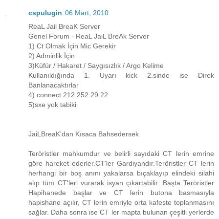
cspulugin
06 Mart, 2010
ReaL Jail BreaK Server
Genel Forum - ReaL JaiL BreAk Server
1) Ct Olmak İçin Mic Gerekir
2) Adminlik İçin
3)Küfür / Hakaret / Saygısızlık / Argo Kelime
Kullanıldığında 1. Uyarı kick 2.sinde ise Direk
Banlanacaktırlar
4) connect 212.252.29.22
5)sxe yok tabiki
JaiLBreaK'dan Kısaca Bahsedersek
Teröristler mahkumdur ve belirli sayıdaki CT lerin emrine
göre hareket ederler.CT'ler Gardiyandır.Teröristler CT lerin
herhangi bir boş anını yakalarsa bıçaklayıp elindeki silahi
alıp tüm CT'leri vurarak isyan çıkartabilir. Başta Teröristler
Hapihanede başlar ve CT lerin butona basmasıyla
hapishane açılır, CT lerin emriyle orta kafeste toplanmasını
sağlar. Daha sonra ise CT ler mapta bulunan çeşitli yerlerde