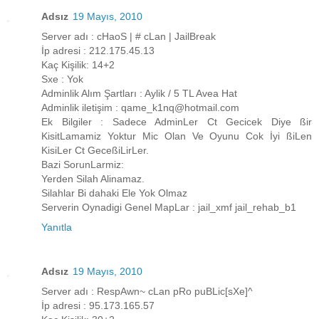
Adsız
19 Mayıs, 2010
Server adı : cHaoS | # cLan | JailBreak
İp adresi : 212.175.45.13
Kaç Kişilik: 14+2
Sxe : Yok
Adminlik Alım Şartları : Aylik / 5 TL Avea Hat
Adminlik iletişim : qame_k1nq@hotmail.com
Ek Bilgiler : Sadece AdminLer Ct Gecicek Diye ßir
KisitLamamiz Yoktur Mic Olan Ve Oyunu Cok İyi ßiLen
KisiLer Ct GeceßiLirLer.
Bazi SorunLarmiz:
Yerden Silah Alinamaz.
Silahlar Bi dahaki Ele Yok Olmaz
Serverin Oynadigi Genel MapLar : jail_xmf jail_rehab_b1
Yanıtla
Adsız
19 Mayıs, 2010
Server adı : RespAwn~ cLan pRo puBLic[sXe]^
İp adresi : 95.173.165.57