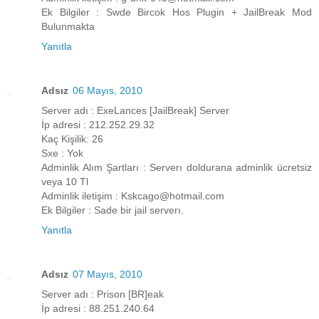
Ek Bilgiler : Swde Bircok Hos Plugin + JailBreak Mod
Bulunmakta
Yanıtla
Adsız
06 Mayıs, 2010
Server adı : ExeLances [JailBreak] Server
İp adresi : 212.252.29.32
Kaç Kişilik: 26
Sxe : Yok
Adminlik Alım Şartları : Serverı doldurana adminlik ücretsiz
veya 10 Tl
Adminlik iletişim : Kskcago@hotmail.com
Ek Bilgiler : Sade bir jail serverı.
Yanıtla
Adsız
07 Mayıs, 2010
Server adı : Prison [BR]eak
İp adresi : 88.251.240.64