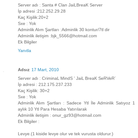
Server adı : Santa # Clan JaiLBreaK Server
İp adresi :212.252.29.28
Kaç Kişilik:20+2
Sxe : Yok
Adminlik Alım Şartları :Adminlik 30 kontur/7tl dir
Adminlik iletişim :bjk_5566@hotmail.com
Ek Bilgiler
Yanıtla
Adsız
17 Mart, 2010
Server adı : CriminaL MindS ' JaiL BreaK SeRVeR`
İp adresi : 212.175.237.233
Kaç Kişilik: 30+2
Sxe : Yok
Adminlik Alım Şartları : Sadece Ytl İle Adminlik Satıyoz 1
aylık 10 Ytl Para Hesaba Yatırılarak
Adminlik iletişim : onur_gz93@hotmail.com
Ek Bilgiler :
Levye.(1 kiside levye olur ve tek vurusta oldurur.)