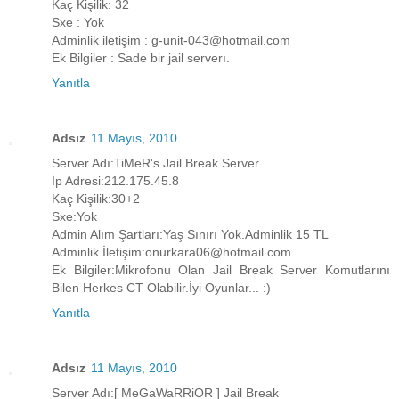
Kaç Kişilik: 32
Sxe : Yok
Adminlik iletişim : g-unit-043@hotmail.com
Ek Bilgiler : Sade bir jail serverı.
Yanıtla
Adsız
11 Mayıs, 2010
Server Adı:TiMeR's Jail Break Server
İp Adresi:212.175.45.8
Kaç Kişilik:30+2
Sxe:Yok
Admin Alım Şartları:Yaş Sınırı Yok.Adminlik 15 TL
Adminlik İletişim:onurkara06@hotmail.com
Ek Bilgiler:Mikrofonu Olan Jail Break Server Komutlarını
Bilen Herkes CT Olabilir.İyi Oyunlar... :)
Yanıtla
Adsız
11 Mayıs, 2010
Server Adı:[ MeGaWaRRiOR ] Jail Break