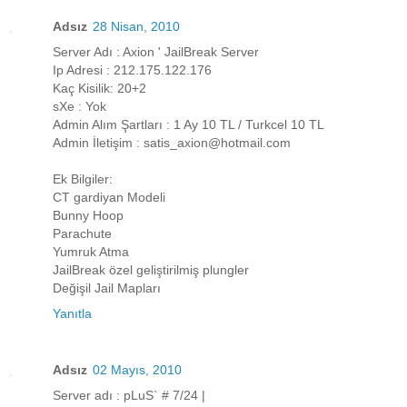
Adsız
28 Nisan, 2010
Server Adı : Axion ' JailBreak Server
Ip Adresi : 212.175.122.176
Kaç Kisilik: 20+2
sXe : Yok
Admin Alım Şartları : 1 Ay 10 TL / Turkcel 10 TL
Admin İletişim : satis_axion@hotmail.com
Ek Bilgiler:
CT gardiyan Modeli
Bunny Hoop
Parachute
Yumruk Atma
JailBreak özel geliştirilmiş plungler
Değişil Jail Mapları
Yanıtla
Adsız
02 Mayıs, 2010
Server adı : pLuS` # 7/24 |