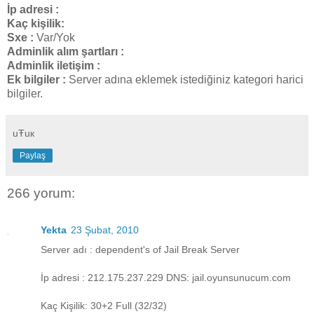
İp adresi :
Kaç kişilik:
Sxe :
Var/Yok
Adminlik alım şartları :
Adminlik iletişim :
Ek bilgiler :
Server adına eklemek istediğiniz kategori harici
bilgiler.
uŦuк
Paylaş
266 yorum:
Yekta
23 Şubat, 2010
Server adı : dependent's of Jail Break Server
İp adresi : 212.175.237.229 DNS: jail.oyunsunucum.com
Kaç Kişilik: 30+2 Full (32/32)