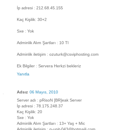
İp adresi : 212.68.45.155
Kaç Kişilik: 30+2
Sxe : Yok
Adminlik Alım Şartları : 10 Tl
Adminlik iletişim : ozuturk@csviphosting.com
Ek Bilgiler : Servera Herkzi bekleriz
Yanıtla
Adsız
06 Mayıs, 2010
Server adı : pRisoN [BR]eak Server
İp adresi : 78.175.248.37
Kaç Kişilik: 20
Sxe : Yok
Adminlik Alım Şartları : 13+ Yaş + Mic
Adminlik iletişim : g-unit-043@hotmaili.com