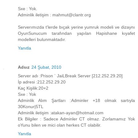
Sxe : Yok.
Adminlik iletişim : mahmut@clantr.org
Serverımızda t'lerde bıçak yerine yumruk modeli ve dizaynı
OyunSunucum tarafından yapılan Hapishane kıyafet
modelleri bulunmaktadır.
Yanıtla
Adsız
24 Şubat, 2010
Server adı :Prison ` JaiLBreak Server [212.252.29.20]
İp adresi :212.252.29.20
Kaç Kişilik:20+2
Sxe : Yok
Adminlik Alım Şartları :Adminler +18 olmak sartıyla
30Konur|5TL
Adminlik iletişim :atakan-ayan@hotmail.com
Ek Bilgiler : Sadece Adminler CT olmaz. Zorlamamız Yok
oYunu bilen ve mici olan herkes CT olabilir.
Yanıtla