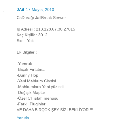
JAil
17 Mayıs, 2010
CsDurağı JailBreak Serwer
Ip Adresi : 213.128.67.30:27015
Kaç Kişilik : 30+2
Sxe : Yok
Ek Bilgiler :
-Yumruk
-Bıçak Fırlatma
-Bunny Hop
-Yeni Mahkum Giysisi
-Mahkumlara Yeni yüz stili
-Değişik Maplar
-Özel CT silah menüsü
-Farklı Pluginler
VE DAHA BİRÇOK ŞEY SİZİ BEKLİYOR !!!
Yanıtla