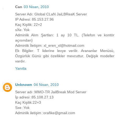
Can
03 Nisan, 2010
Server Adı: Global CLaN JaiLBReaK Server
IP Adresi: 85.153.27.96
Kaç Kişilik: 22+2
sXe: Yok
Adminlik Alım Şartları: 1 ay 10 TL. (Telefon ve kontör
açısından)
Adminlik İletişim: xl_eren_xl@hotmail.com
Ek Bilgiler: T liderine levye verilir. Arananlar Menüsü,
Özgürlük Günü gibi özellikler mevcuttur. Değişik modeller
vardır.
Yanıtla
Unknown
04 Nisan, 2010
Server adı :MMO-TR JailBreak Mod Server
İp adresi :85.108.27.13
Kaç Kişilik:22+3
Sxe :Yok
Adminlik iletişim :orafike@gmail.com