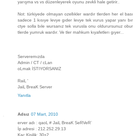
yarışma vs vs düzenleyerek oyunu zevkli hale getirir..
Not: türkiyede olmayan ozellıkler wardır tlerden her el bası
sadece 1 kısıye levye gıder levye tek vurus yapar yanı bır
ctye solla bıle wursanız tek vurusla onu oldurursunuz obur
tlerde yumruk wardır. Ve tler mahkum kıyafetlerı gıyer...
Serveremızda
Admin / CT / cLan
oLmak İSTIYORSANIZ
RaiL '
JaiL BreaK Server
Yanıtla
Adsız
07 Mart, 2010
erver adı : qaoL # JaiL BreaK SeRVeR`
İp adresi : 212.252.29.13
Kaç Kişilik: 30+2