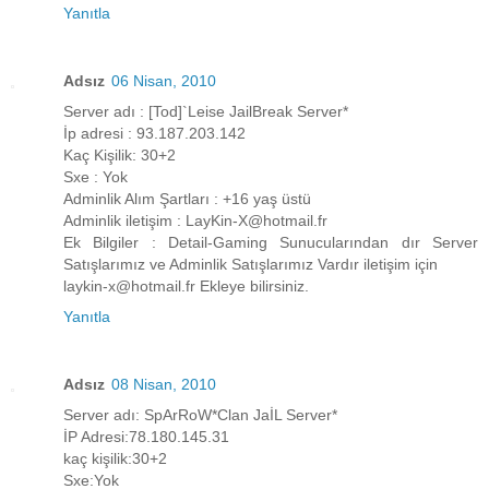
Yanıtla
Adsız
06 Nisan, 2010
Server adı : [Tod]`Leise JailBreak Server*
İp adresi : 93.187.203.142
Kaç Kişilik: 30+2
Sxe : Yok
Adminlik Alım Şartları : +16 yaş üstü
Adminlik iletişim : LayKin-X@hotmail.fr
Ek Bilgiler : Detail-Gaming Sunucularından dır Server
Satışlarımız ve Adminlik Satışlarımız Vardır iletişim için
laykin-x@hotmail.fr Ekleye bilirsiniz.
Yanıtla
Adsız
08 Nisan, 2010
Server adı: SpArRoW*Clan JaİL Server*
İP Adresi:78.180.145.31
kaç kişilik:30+2
Sxe:Yok