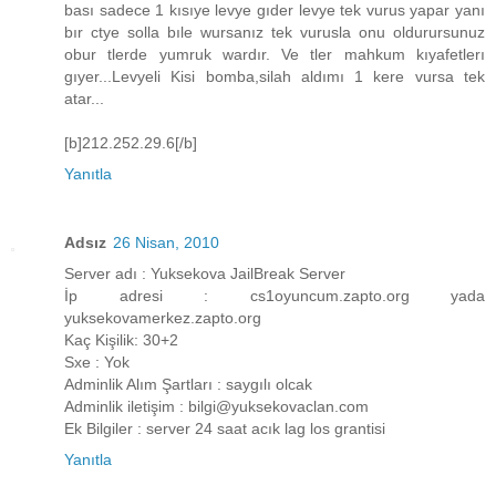
bası sadece 1 kısıye levye gıder levye tek vurus yapar yanı
bır ctye solla bıle wursanız tek vurusla onu oldurursunuz
obur tlerde yumruk wardır. Ve tler mahkum kıyafetlerı
gıyer...Levyeli Kisi bomba,silah aldımı 1 kere vursa tek
atar...
[b]212.252.29.6[/b]
Yanıtla
Adsız
26 Nisan, 2010
Server adı : Yuksekova JailBreak Server
İp adresi : cs1oyuncum.zapto.org yada
yuksekovamerkez.zapto.org
Kaç Kişilik: 30+2
Sxe : Yok
Adminlik Alım Şartları : saygılı olcak
Adminlik iletişim : bilgi@yuksekovaclan.com
Ek Bilgiler : server 24 saat acık lag los grantisi
Yanıtla