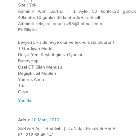
Sxe : Yok
Adminlik Alım Şartları : 1 Aylık 50 kontor,20 gunluk
40kontor,10 gunluk 30 kontorduR.Turkcell
Adminlik iletişim : onur_gz93@hotmail.com
Ek Bilgiler :
Levye.(1 kiside levye olur ve tek vurusta oldurur.)
T Gardiyan Modeli
Deişik Yeni Keşfettıgimiz Oyunlar..
BunnyHop
Özel CT Silah Menüsü
Değişik Jail Mapleri
Yumruk Atma
Trail
Glow
Yanıtla
Adsız
10 Mart, 2010
SeRVeR Adi : Red3vil ` | cLaN JaiLBreaK SeRVeR
IP : 212.68.45.141