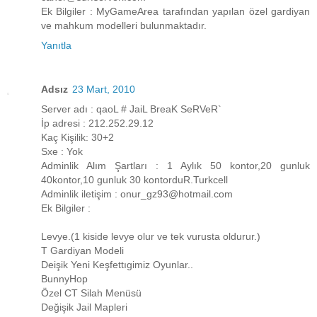
Ek Bilgiler : MyGameArea tarafından yapılan özel gardiyan
ve mahkum modelleri bulunmaktadır.
Yanıtla
Adsız
23 Mart, 2010
Server adı : qaoL # JaiL BreaK SeRVeR`
İp adresi : 212.252.29.12
Kaç Kişilik: 30+2
Sxe : Yok
Adminlik Alım Şartları : 1 Aylık 50 kontor,20 gunluk
40kontor,10 gunluk 30 kontorduR.Turkcell
Adminlik iletişim : onur_gz93@hotmail.com
Ek Bilgiler :
Levye.(1 kiside levye olur ve tek vurusta oldurur.)
T Gardiyan Modeli
Deişik Yeni Keşfettıgimiz Oyunlar..
BunnyHop
Özel CT Silah Menüsü
Değişik Jail Mapleri