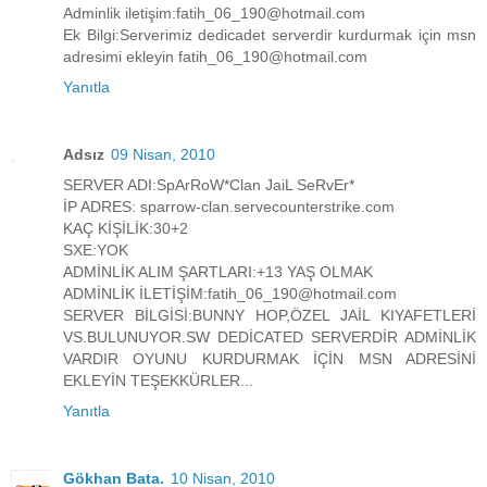
Adminlik iletişim:fatih_06_190@hotmail.com
Ek Bilgi:Serverimiz dedicadet serverdir kurdurmak için msn
adresimi ekleyin fatih_06_190@hotmail.com
Yanıtla
Adsız
09 Nisan, 2010
SERVER ADI:SpArRoW*Clan JaiL SeRvEr*
İP ADRES: sparrow-clan.servecounterstrike.com
KAÇ KİŞİLİK:30+2
SXE:YOK
ADMİNLİK ALIM ŞARTLARI:+13 YAŞ OLMAK
ADMİNLİK İLETİŞİM:fatih_06_190@hotmail.com
SERVER BİLGİSİ:BUNNY HOP,ÖZEL JAİL KIYAFETLERİ
VS.BULUNUYOR.SW DEDİCATED SERVERDİR ADMİNLİK
VARDIR OYUNU KURDURMAK İÇİN MSN ADRESİNİ
EKLEYİN TEŞEKKÜRLER...
Yanıtla
Gökhan Bata.
10 Nisan, 2010