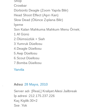
Shop
Crowbar
Dürbünlü Deagle (Zoom Yapıla Bilir)
Head Shoot Effect (Aşırı Kan)
Slow Dead (Ölünce Zıplana Bilir)
İşeme
Son Kalan Mahkuma Mahkum Menu Örnek;
1.Af Günü
2.Ölümsüzlük + Siah
3.Yumruk Düellosu
4.Deagle Düellosu
5.Awp Düellosu
6.Scout Düellosu
7.Bomba Düellosu
Yanıtla
Adsız
28 Mayıs, 2010
Server adı :[ReaL] Kraliyet Ailesi Jailbreak
İp adresi :212.175.237.226
Kaç Kişilik:30+2
Sxe :Yok