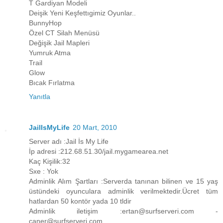
T Gardiyan Modeli
Deişik Yeni Keşfettıgimiz Oyunlar..
BunnyHop
Özel CT Silah Menüsü
Değişik Jail Mapleri
Yumruk Atma
Trail
Glow
Bıcak Fırlatma
Yanıtla
JailIsMyLife
20 Mart, 2010
Server adı :Jail İs My Life
İp adresi :212.68.51.30/jail.mygamearea.net
Kaç Kişilik:32
Sxe : Yok
Adminlik Alım Şartları :Serverda tanınan bilinen ve 15 yaş
üstündeki oyunculara adminlik verilmektedir.Ücret tüm
hatlardan 50 kontör yada 10 tldir
Adminlik iletişim :ertan@surfserveri.com -
caner@surfserveri.com