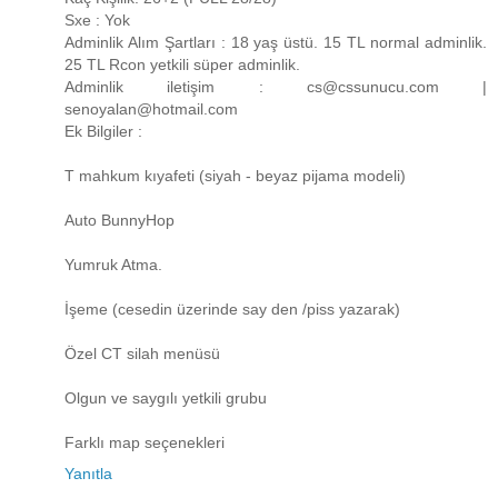
Sxe : Yok
Adminlik Alım Şartları : 18 yaş üstü. 15 TL normal adminlik.
25 TL Rcon yetkili süper adminlik.
Adminlik iletişim : cs@cssunucu.com |
senoyalan@hotmail.com
Ek Bilgiler :
T mahkum kıyafeti (siyah - beyaz pijama modeli)
Auto BunnyHop
Yumruk Atma.
İşeme (cesedin üzerinde say den /piss yazarak)
Özel CT silah menüsü
Olgun ve saygılı yetkili grubu
Farklı map seçenekleri
Yanıtla