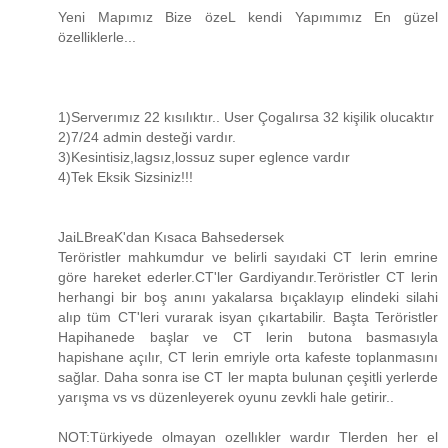
Yeni Mapımız Bize özeL kendi Yapımımız En güzel
özelliklerle...
1)Serverımız 22 kısılıktır.. User Çogalırsa 32 kişilik olucaktır
2)7/24 admin desteği vardır.
3)Kesintisiz,lagsız,lossuz super eglence vardır
4)Tek Eksik Sizsiniz!!!
JaiLBreaK'dan Kısaca Bahsedersek
Teröristler mahkumdur ve belirli sayıdaki CT lerin emrine
göre hareket ederler.CT'ler Gardiyandır.Teröristler CT lerin
herhangi bir boş anını yakalarsa bıçaklayıp elindeki silahi
alıp tüm CT'leri vurarak isyan çıkartabilir. Başta Teröristler
Hapihanede başlar ve CT lerin butona basmasıyla
hapishane açılır, CT lerin emriyle orta kafeste toplanmasını
sağlar. Daha sonra ise CT ler mapta bulunan çeşitli yerlerde
yarışma vs vs düzenleyerek oyunu zevkli hale getirir..
NOT:Türkiyede olmayan ozellıkler wardır Tlerden her el