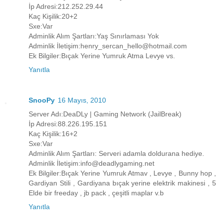
İp Adresi:212.252.29.44
Kaç Kişilik:20+2
Sxe:Var
Adminlik Alım Şartları:Yaş Sınırlaması Yok
Adminlik İletişim:henry_sercan_hello@hotmail.com
Ek Bilgiler:Bıçak Yerine Yumruk Atma Levye vs.
Yanıtla
SnooPy
16 Mayıs, 2010
Server Adı:DeaDLy | Gaming Network (JailBreak)
İp Adresi:88.226.195.151
Kaç Kişilik:16+2
Sxe:Var
Adminlik Alım Şartları: Serveri adamla doldurana hediye.
Adminlik İletişim:info@deadlygaming.net
Ek Bilgiler:Bıçak Yerine Yumruk Atmav , Levye , Bunny hop ,
Gardiyan Stili , Gardiyana bıçak yerine elektrik makinesi , 5
Elde bir freeday , jb pack , çeşitli maplar v.b
Yanıtla