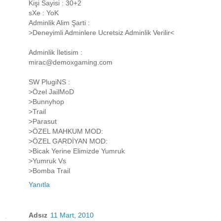
Kişi Sayisi : 30+2
sXe : YoK
Adminlik Alim Şarti :
>Deneyimli Adminlere Ucretsiz Adminlik Verilir<
Adminlik İletisim :
mirac@demoxgaming.com
SW PlugiNS :
>Özel JailMoD
>Bunnyhop
>Trail
>Parasut
>ÖZEL MAHKUM MOD:
>ÖZEL GARDİYAN MOD:
>Bicak Yerine Elimizde Yumruk
>Yumruk Vs
>Bomba Trail
Yanıtla
Adsız
11 Mart, 2010