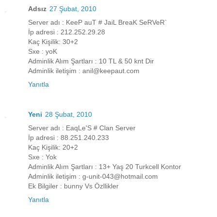
Adsız
27 Şubat, 2010
Server adı : KeeP auT # JaiL BreaK SeRVeR`
İp adresi : 212.252.29.28
Kaç Kişilik: 30+2
Sxe : yoK
Adminlik Alım Şartları : 10 TL & 50 knt Dir
Adminlik iletişim : anil@keepaut.com
Yanıtla
Yeni
28 Şubat, 2010
Server adı : EaqLe'S # Clan Server
İp adresi : 88.251.240.233
Kaç Kişilik: 20+2
Sxe : Yok
Adminlik Alım Şartları : 13+ Yaş 20 Turkcell Kontor
Adminlik iletişim : g-unit-043@hotmail.com
Ek Bilgiler : bunny Vs Özllikler
Yanıtla