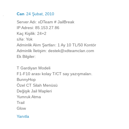
Can
24 Şubat, 2010
Server Adı: xDTeam # JailBreak
IP Adresi: 85.153.27.86
Kaç Kişilik: 24+2
sXe: Yok
Adminlik Alım Şartları: 1 Ay 10 TL/50 Kontör
Adminlik İletişim: destek@xdteamclan.com
Ek Bilgiler:
T Gardiyan Modeli
F1-F10 arası kolay T/CT say yazışmaları.
BunnyHop
Özel CT Silah Menüsü
Değişik Jail Mapleri
Yumruk Atma
Trail
Glow
Yanıtla