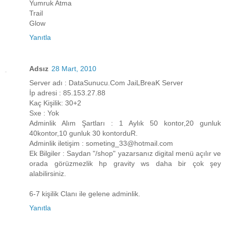
Yumruk Atma
Trail
Glow
Yanıtla
Adsız
28 Mart, 2010
Server adı : DataSunucu.Com JaiLBreaK Server
İp adresi : 85.153.27.88
Kaç Kişilik: 30+2
Sxe : Yok
Adminlik Alım Şartları : 1 Aylık 50 kontor,20 gunluk
40kontor,10 gunluk 30 kontorduR.
Adminlik iletişim : someting_33@hotmail.com
Ek Bilgiler : Saydan "/shop" yazarsanız digital menü açılır ve
orada görüzmezlik hp gravity ws daha bir çok şey
alabilirsiniz.
6-7 kişilik Clanı ile gelene adminlik.
Yanıtla