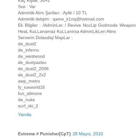
Kaç Kişilik: 30+2
Sxe : Var
Adminlik Alım Şartları : Aylik / 10 TL
Adminlik iletişim : qame_k1nq@hotmail.com
Ek Bilgiler : /AdminLer..! Revive NocLip Godmode Weapon
HeaL KuLLanamaz KuLLanirsa AdminLikLeri Alinir.
Serverin Dolasdiqi MapLar :
de_dust2
de_inferno
de_westwood
de_dustyaztec
de_dust2_2006
de_dust2_2x2
awp_metro
fy_iceworld16
fun_allinone
de_nuke
surf_ski_2
Yanıtla
Extreme # Punisher[CpT]
28 Mayıs, 2010